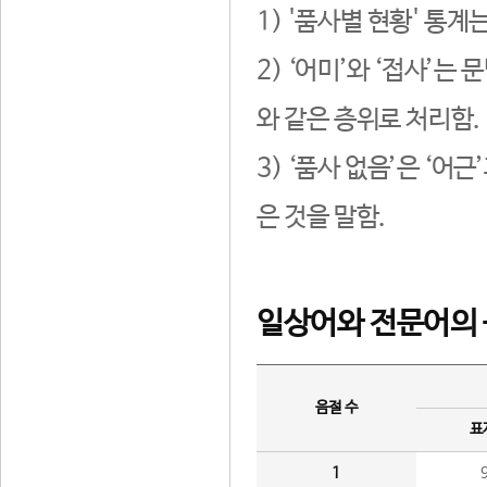
1) '품사별 현황' 통계
2) ‘어미’와 ‘접사’
와 같은 층위로 처리함.
3) ‘품사 없음’은 ‘어
은 것을 말함.
일상어와 전문어의 
음절 수
표
1