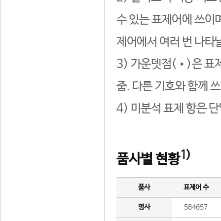
수 있는 표제어에 쓰이며
제어에서 여러 번 나타날
3) 가운뎃점(•)은 표
줌. 다른 기호와 함께 쓰
4) 미분석 표제 항은 
1)
품사별 현황
품사
표제어 수
명사
584657