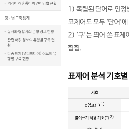
외래어와 혼종어의 언어명별 현황
1) 독립된 단어로 인정
정보별 구축 통계
표제어도 모두 ‘단어’에
동사와 형용사의 문형 정보 현황
2) ‘구’는 띄어 쓴 표
관련 어휘 정보의 유형별 구축 현
황
함함.
다중 매체(멀티미디어) 정보의 유
형별 구축 현황
표제어 분석 기호별
기호
1)
붙임표(-)
2)
붙여쓰기 허용 기호(^)