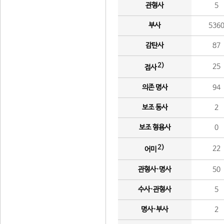
관형사
5
부사
536
감탄사
87
2)
25
접사
의존 명사
94
보조 동사
2
보조 형용사
0
2)
22
어미
관형사·명사
50
수사·관형사
5
명사·부사
2