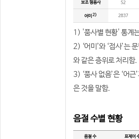
보조 형용사
52
2)
2837
어미
1) '품사별 현황' 통계
2) ‘어미’와 ‘접사’
와 같은 층위로 처리함.
3) ‘품사 없음’은 ‘어
은 것을 말함.
음절 수별 현황
음절 수
표제어 