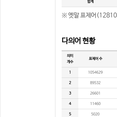
합계
※ 옛말 표제어(1281
다의어 현황
의미
표제어 수
개수
1
1054629
2
89532
3
26601
4
11460
5
5020