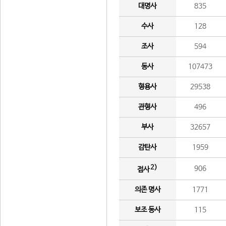
대명사
835
수사
128
조사
594
동사
107473
형용사
29538
관형사
496
부사
32657
감탄사
1959
2)
906
접사
의존 명사
1771
보조 동사
115