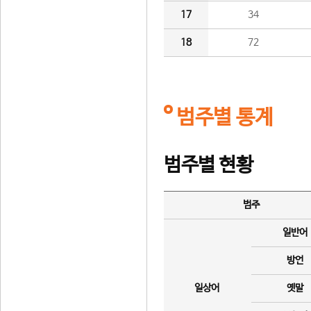
17
34
18
72
범주별 통계
범주별 현황
범주
일반어
방언
일상어
옛말