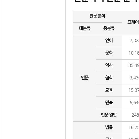
전문 분야
표제어
대분류
중분류
언어
7,32
문학
10,1
역사
35,4
인문
철학
3,43
교육
15,3
민속
6,64
인문 일반
24
법률
16,7