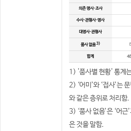
의존 명사·조사
수사·관형사·명사
대명사·관형사
3)
품사 없음
합계
4
1) '품사별 현황' 통계
2) ‘어미’와 ‘접사’
와 같은 층위로 처리함.
3) ‘품사 없음’은 ‘어
은 것을 말함.