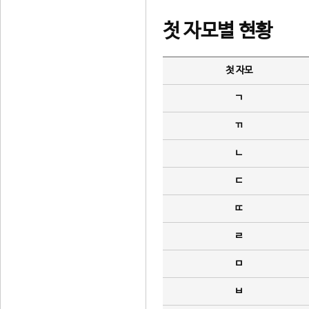
첫 자모별 현황
첫 자모
ㄱ
ㄲ
ㄴ
ㄷ
ㄸ
ㄹ
ㅁ
ㅂ