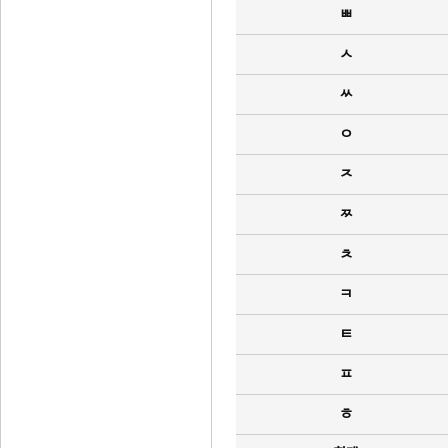
ㅃ
ㅅ
ㅆ
ㅇ
ㅈ
ㅉ
ㅊ
ㅋ
ㅌ
ㅍ
ㅎ