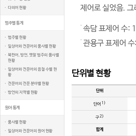
제어로 실었음. 그
다의어 현황
범주별 통계
속담 표제어 수: 1
범주별 현황
관용구 표제어 수:
일상어와 전문어의 품사별 현황
북한어, 방언, 옛말 범주의 품사별
현황
일상어와 전문어의 음절 수별 현
단위별 현황
황
전문어의 전문 분야별 현황
단위
방언의 지역별 현황
1)
단어
원어 통계
2)
구
품사별 현황
합계
일상어와 전문어의 원어 현황