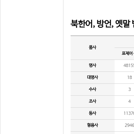
북한어, 방언, 옛말
품사
표제어
명사
4815
대명사
18
수사
3
조사
4
동사
1137
형용사
294