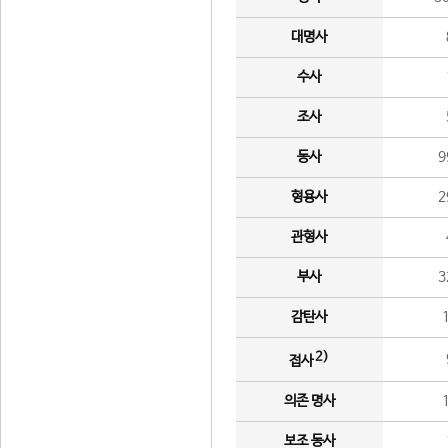
대명사
수사
조사
동사
9
형용사
2
관형사
부사
3
감탄사
2)
접사
의존 명사
보조 동사