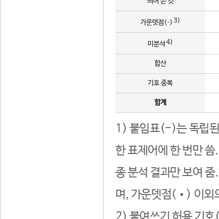
띄어 쓴 것
3)
가운뎃점(·)
4)
미분석
합산
기호 중복
합계
1) 붙임표(-)는 독립
한 표제어에 한 번만 씀
종 분석 결과만 보여 줌
며, 가운뎃점(•) 이외
2) 붙여쓰기 허용 기호