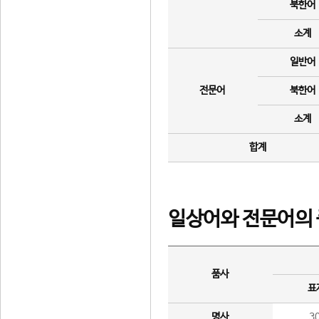
북한어
소계
일반어
전문어
북한어
소계
합계
일상어와 전문어의 
품사
표
명사
3