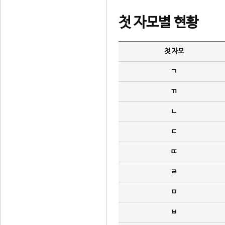
첫 자모별 현황
첫 자모
ㄱ
ㄲ
ㄴ
ㄷ
ㄸ
ㄹ
ㅁ
ㅂ