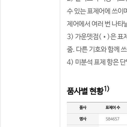
수 있는 표제어에 쓰이며
제어에서 여러 번 나타날
3) 가운뎃점(•)은 표
줌. 다른 기호와 함께 쓰
4) 미분석 표제 항은 
1)
품사별 현황
품사
표제어 수
명사
584657