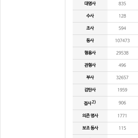
대명사
835
수사
128
조사
594
동사
107473
형용사
29538
관형사
496
부사
32657
감탄사
1959
2)
906
접사
의존 명사
1771
보조 동사
115