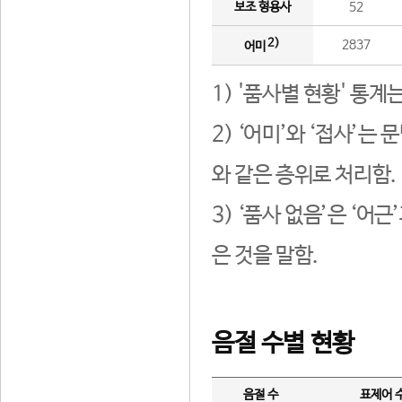
보조 형용사
52
2)
2837
어미
1) '품사별 현황' 통계
2) ‘어미’와 ‘접사’
와 같은 층위로 처리함.
3) ‘품사 없음’은 ‘어
은 것을 말함.
음절 수별 현황
음절 수
표제어 