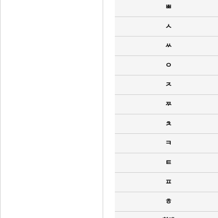
ㅃ
ㅅ
ㅆ
ㅇ
ㅈ
ㅉ
ㅊ
ㅋ
ㅌ
ㅍ
ㅎ