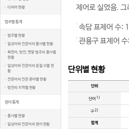
제어로 실었음. 그
다의어 현황
범주별 통계
속담 표제어 수: 1
범주별 현황
관용구 표제어 수:
일상어와 전문어의 품사별 현황
북한어, 방언, 옛말 범주의 품사별
현황
일상어와 전문어의 음절 수별 현
단위별 현황
황
전문어의 전문 분야별 현황
단위
방언의 지역별 현황
1)
단어
원어 통계
2)
구
품사별 현황
합계
일상어와 전문어의 원어 현황