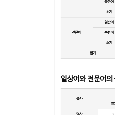
북한어
소계
일반어
전문어
북한어
소계
합계
일상어와 전문어의 
품사
표
명사
3