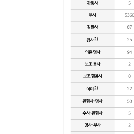
관형사
5
부사
536
감탄사
87
2)
25
접사
의존 명사
94
보조 동사
2
보조 형용사
0
2)
22
어미
관형사·명사
50
수사·관형사
5
명사·부사
2