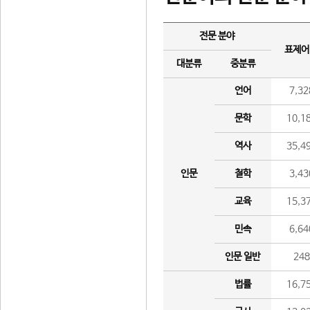
전문 분야
표제어
대분류
중분류
언어
7,32
문학
10,1
역사
35,4
인문
철학
3,43
교육
15,3
민속
6,64
인문 일반
24
법률
16,7