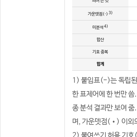
띄어 쓴 것
3)
가운뎃점(·)
4)
미분석
합산
기호 중복
합계
1) 붙임표(-)는 독립
한 표제어에 한 번만 씀
종 분석 결과만 보여 줌
며, 가운뎃점(•) 이외
2) 붙여쓰기 허용 기호