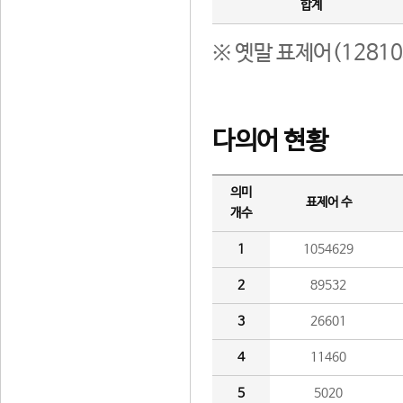
합계
※ 옛말 표제어(1281
다의어 현황
의미
표제어 수
개수
1
1054629
2
89532
3
26601
4
11460
5
5020