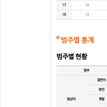
17
34
18
72
범주별 통계
범주별 현황
범주
일반어
방언
일상어
옛말