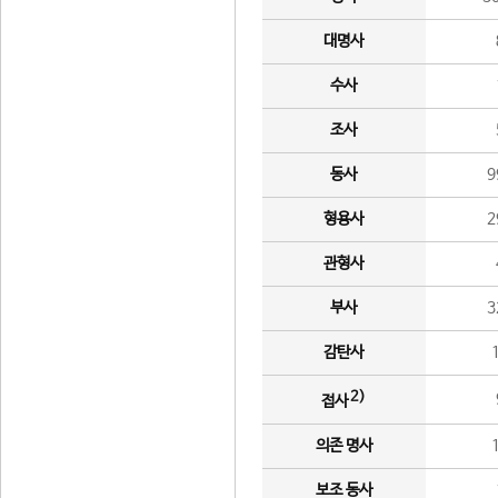
대명사
수사
조사
동사
9
형용사
2
관형사
부사
3
감탄사
2)
접사
의존 명사
보조 동사