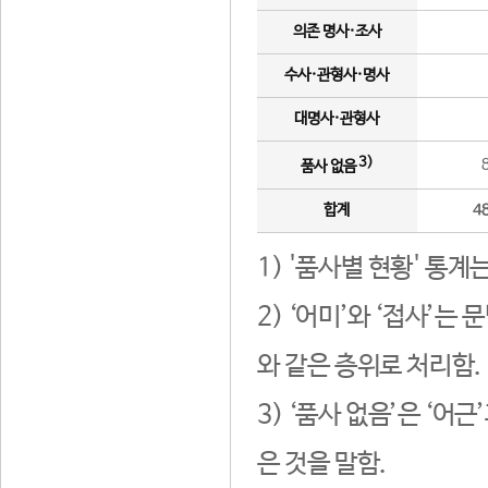
의존 명사·조사
수사·관형사·명사
대명사·관형사
3)
품사 없음
합계
4
1) '품사별 현황' 통계
2) ‘어미’와 ‘접사’
와 같은 층위로 처리함.
3) ‘품사 없음’은 ‘어
은 것을 말함.