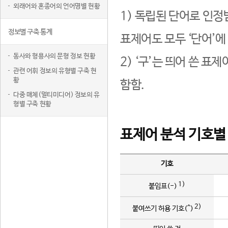
외래어와 혼종어의 언어명별 현황
1) 독립된 단어로 인정
정보별 구축 통계
표제어도 모두 ‘단어’에
동사와 형용사의 문형 정보 현황
2) ‘구’는 띄어 쓴 표
관련 어휘 정보의 유형별 구축 현
황
함함.
다중 매체(멀티미디어) 정보의 유
형별 구축 현황
표제어 분석 기호별
기호
1)
붙임표(-)
2)
붙여쓰기 허용 기호(^)