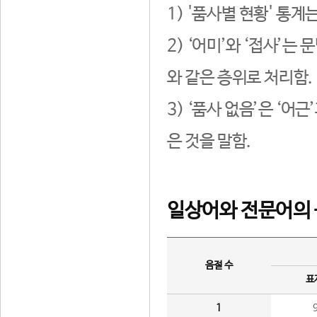
1) '품사별 현황' 통계
2) ‘어미’와 ‘접사’
와 같은 층위로 처리함.
3) ‘품사 없음’은 ‘어
은 것을 말함.
일상어와 전문어의 
음절 수
표
1