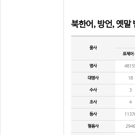
북한어, 방언, 옛말
품사
표제어
명사
4815
대명사
18
수사
3
조사
4
동사
1137
형용사
294