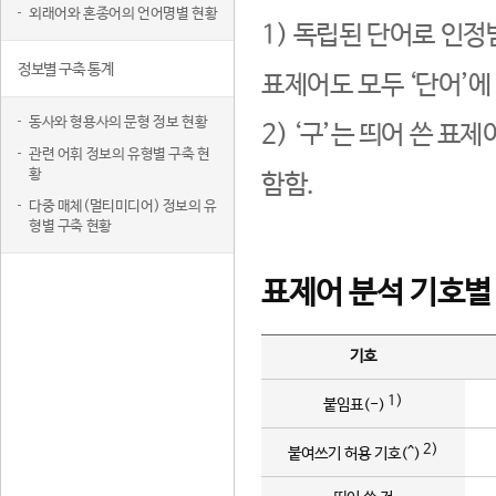
외래어와 혼종어의 언어명별 현황
1) 독립된 단어로 인정
정보별 구축 통계
표제어도 모두 ‘단어’에
동사와 형용사의 문형 정보 현황
2) ‘구’는 띄어 쓴 표
관련 어휘 정보의 유형별 구축 현
황
함함.
다중 매체(멀티미디어) 정보의 유
형별 구축 현황
표제어 분석 기호별
기호
1)
붙임표(-)
2)
붙여쓰기 허용 기호(^)