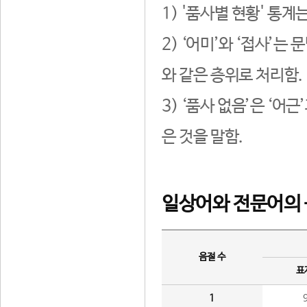
1) '품사별 현황' 통계
2) ‘어미’와 ‘접사’
와 같은 층위로 처리함.
3) ‘품사 없음’은 ‘어
은 것을 말함.
일상어와 전문어의 
음절 수
표
1