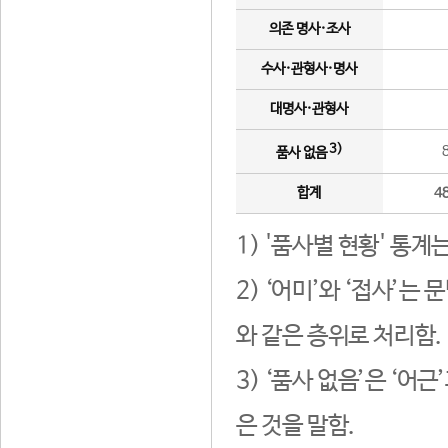
의존 명사·조사
수사·관형사·명사
대명사·관형사
3)
품사 없음
합계
4
1) '품사별 현황' 통계
2) ‘어미’와 ‘접사’
와 같은 층위로 처리함.
3) ‘품사 없음’은 ‘어
은 것을 말함.