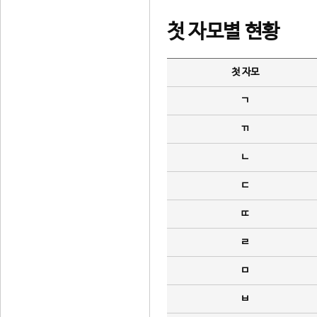
첫 자모별 현황
첫 자모
ㄱ
ㄲ
ㄴ
ㄷ
ㄸ
ㄹ
ㅁ
ㅂ