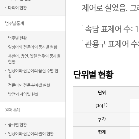
제어로 실었음. 그
다의어 현황
범주별 통계
속담 표제어 수: 1
범주별 현황
관용구 표제어 수:
일상어와 전문어의 품사별 현황
북한어, 방언, 옛말 범주의 품사별
현황
일상어와 전문어의 음절 수별 현
단위별 현황
황
전문어의 전문 분야별 현황
단위
방언의 지역별 현황
1)
단어
원어 통계
2)
구
품사별 현황
합계
일상어와 전문어의 원어 현황