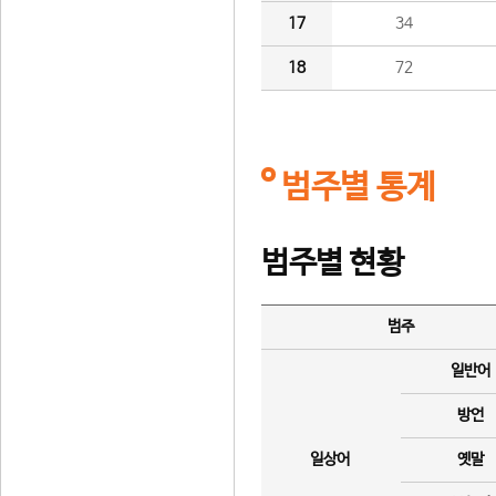
17
34
18
72
범주별 통계
범주별 현황
범주
일반어
방언
일상어
옛말