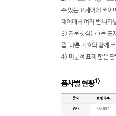
수 있는 표제어에 쓰이며
제어에서 여러 번 나타날
3) 가운뎃점(•)은 표
줌. 다른 기호와 함께 쓰
4) 미분석 표제 항은 
1)
품사별 현황
품사
표제어 수
명사
584657