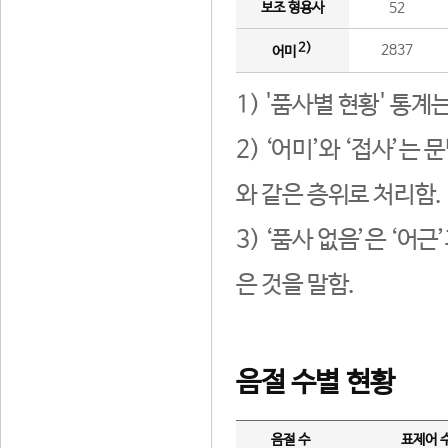
보조 형용사
52
2)
2837
어미
1) '품사별 현황' 통계
2) ‘어미’와 ‘접사’
와 같은 층위로 처리함.
3) ‘품사 없음’은 ‘어
은 것을 말함.
음절 수별 현황
음절 수
표제어 