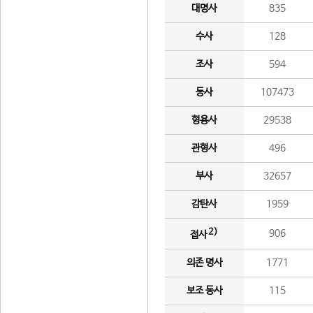
대명사
835
수사
128
조사
594
동사
107473
형용사
29538
관형사
496
부사
32657
감탄사
1959
2)
906
접사
의존 명사
1771
보조 동사
115