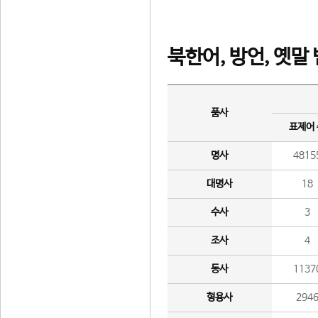
북한어, 방언, 옛말
품사
표제어
명사
4815
대명사
18
수사
3
조사
4
동사
1137
형용사
294