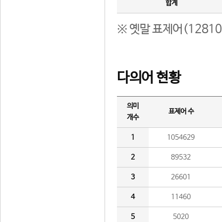
합계
※ 옛말 표제어(1281
다의어 현황
의미
표제어 수
개수
1
1054629
2
89532
3
26601
4
11460
5
5020