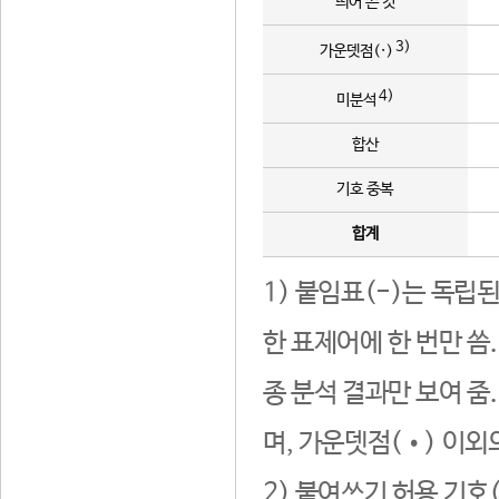
띄어 쓴 것
3)
가운뎃점(·)
4)
미분석
합산
기호 중복
합계
1) 붙임표(-)는 독립
한 표제어에 한 번만 씀
종 분석 결과만 보여 줌
며, 가운뎃점(•) 이외
2) 붙여쓰기 허용 기호