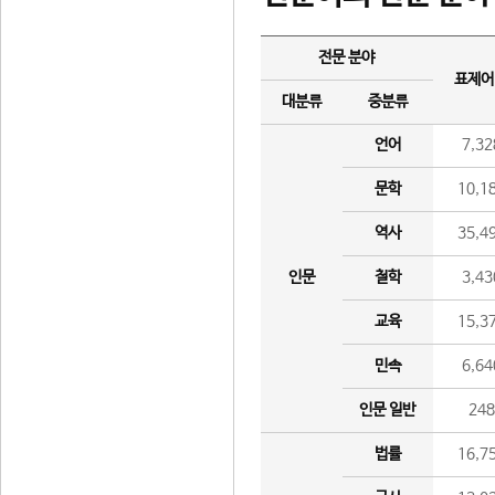
전문 분야
표제어
대분류
중분류
언어
7,32
문학
10,1
역사
35,4
인문
철학
3,43
교육
15,3
민속
6,64
인문 일반
24
법률
16,7