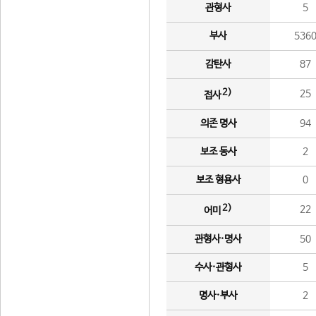
관형사
5
부사
536
감탄사
87
2)
25
접사
의존 명사
94
보조 동사
2
보조 형용사
0
2)
22
어미
관형사·명사
50
수사·관형사
5
명사·부사
2