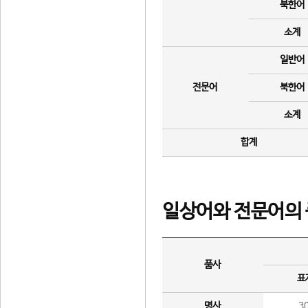
북한어
소계
일반어
전문어
북한어
소계
합계
일상어와 전문어의 
품사
표
명사
3