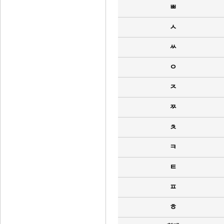
ㅃ
ㅅ
ㅆ
ㅇ
ㅈ
ㅉ
ㅊ
ㅋ
ㅌ
ㅍ
ㅎ