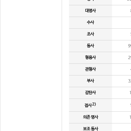
대명사
수사
조사
동사
9
형용사
2
관형사
부사
3
감탄사
2)
접사
의존 명사
보조 동사