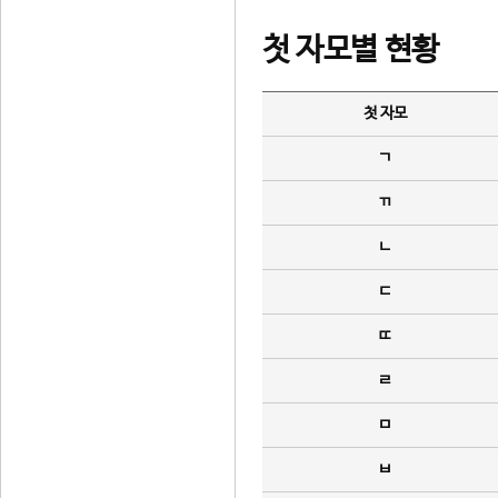
첫 자모별 현황
첫 자모
ㄱ
ㄲ
ㄴ
ㄷ
ㄸ
ㄹ
ㅁ
ㅂ