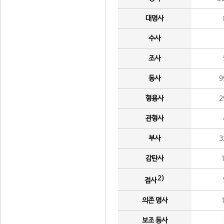
대명사
수사
조사
동사
9
형용사
2
관형사
부사
3
감탄사
2)
접사
의존 명사
보조 동사