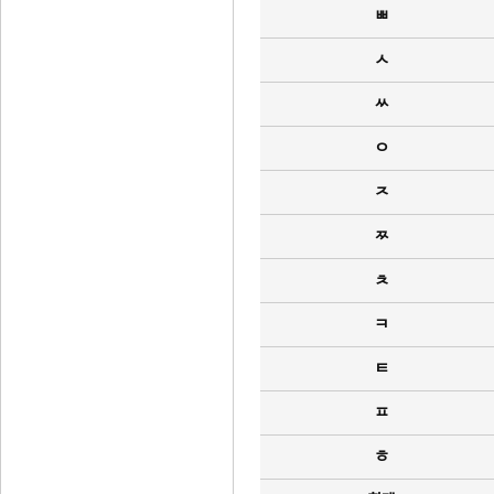
ㅃ
ㅅ
ㅆ
ㅇ
ㅈ
ㅉ
ㅊ
ㅋ
ㅌ
ㅍ
ㅎ