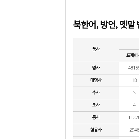
북한어, 방언, 옛말
품사
표제어
명사
4815
대명사
18
수사
3
조사
4
동사
1137
형용사
294