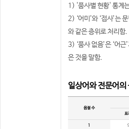
1) '품사별 현황' 통계
2) ‘어미’와 ‘접사’
와 같은 층위로 처리함.
3) ‘품사 없음’은 ‘어
은 것을 말함.
일상어와 전문어의 
음절 수
표
1