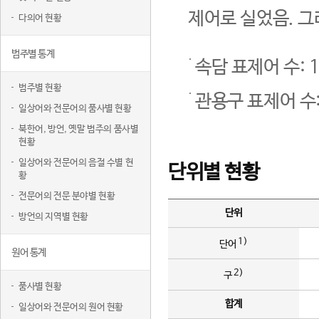
제어로 실었음. 그
다의어 현황
범주별 통계
속담 표제어 수: 1
범주별 현황
관용구 표제어 수:
일상어와 전문어의 품사별 현황
북한어, 방언, 옛말 범주의 품사별
현황
일상어와 전문어의 음절 수별 현
단위별 현황
황
전문어의 전문 분야별 현황
단위
방언의 지역별 현황
1)
단어
원어 통계
2)
구
품사별 현황
합계
일상어와 전문어의 원어 현황