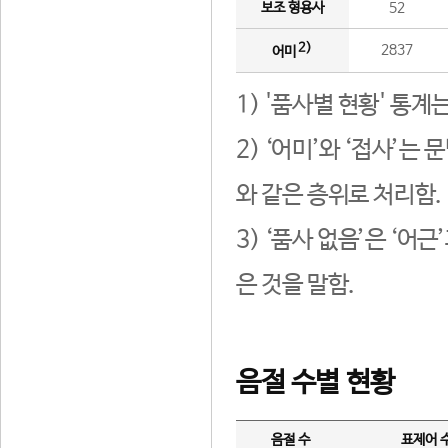
보조 형용사
52
2)
2837
어미
1) '품사별 현황' 통계
2) ‘어미’와 ‘접사’
와 같은 층위로 처리함.
3) ‘품사 없음’은 ‘어
은 것을 말함.
음절 수별 현황
음절 수
표제어 