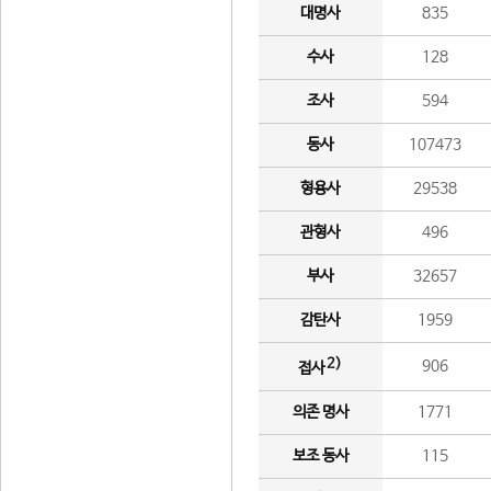
대명사
835
수사
128
조사
594
동사
107473
형용사
29538
관형사
496
부사
32657
감탄사
1959
2)
906
접사
의존 명사
1771
보조 동사
115