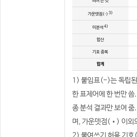
띄어 쓴 것
3)
가운뎃점(·)
4)
미분석
합산
기호 중복
합계
1) 붙임표(-)는 독립
한 표제어에 한 번만 씀
종 분석 결과만 보여 줌
며, 가운뎃점(•) 이외
2) 붙여쓰기 허용 기호