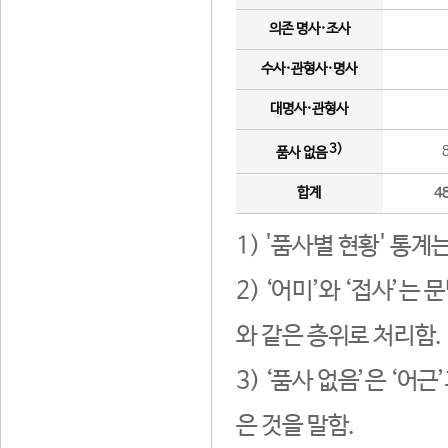
의존 명사·조사
수사·관형사·명사
대명사·관형사
3)
품사 없음
합계
4
1) '품사별 현황' 통계
2) ‘어미’와 ‘접사’
와 같은 층위로 처리함.
3) ‘품사 없음’은 ‘어
은 것을 말함.