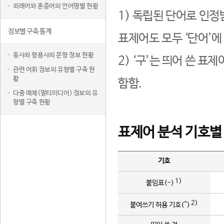
외래어와 혼종어의 언어명별 현황
1) 독립된 단어로 인정
정보별 구축 통계
표제어도 모두 ‘단어’에
동사와 형용사의 문형 정보 현황
2) ‘구’는 띄어 쓴 표
관련 어휘 정보의 유형별 구축 현
황
함함.
다중 매체(멀티미디어) 정보의 유
형별 구축 현황
표제어 분석 기호별
기호
1)
붙임표(-)
2)
붙여쓰기 허용 기호(^)