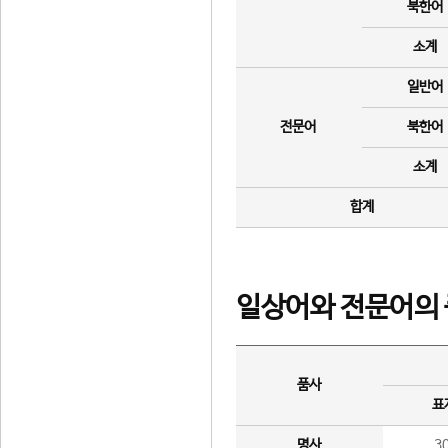
북한어
소계
일반어
전문어
북한어
소계
합계
일상어와 전문어의 
품사
표
명사
3