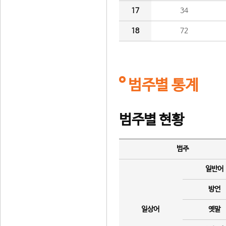
17
34
18
72
범주별 통계
범주별 현황
범주
일반어
방언
일상어
옛말