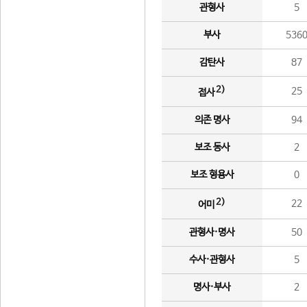
관형사
5
부사
536
감탄사
87
2)
25
접사
의존 명사
94
보조 동사
2
보조 형용사
0
2)
22
어미
관형사·명사
50
수사·관형사
5
명사·부사
2