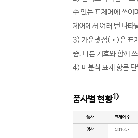
수 있는 표제어에 쓰이며
제어에서 여러 번 나타날
3) 가운뎃점(•)은 표
줌. 다른 기호와 함께 쓰
4) 미분석 표제 항은 
1)
품사별 현황
품사
표제어 수
명사
584657