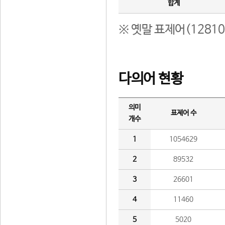
합계
※ 옛말 표제어(1281
다의어 현황
의미
표제어 수
개수
1
1054629
2
89532
3
26601
4
11460
5
5020