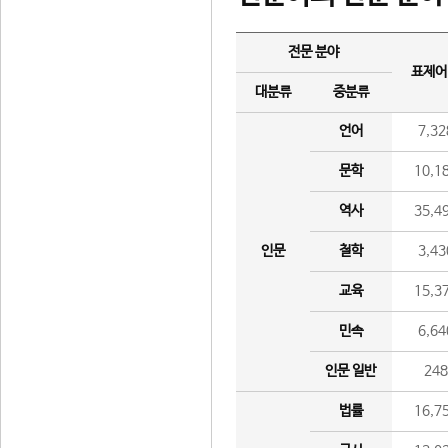
전문 분야
표제어
대분류
중분류
언어
7,32
문학
10,1
역사
35,4
인문
철학
3,43
교육
15,3
민속
6,64
인문 일반
24
법률
16,7