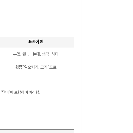
표제어 예
부엌, 햇-, -는데, 생각-하다
윗몸^일으키기, 고가^도로
 ‘단어’에 포함하여 처리함.