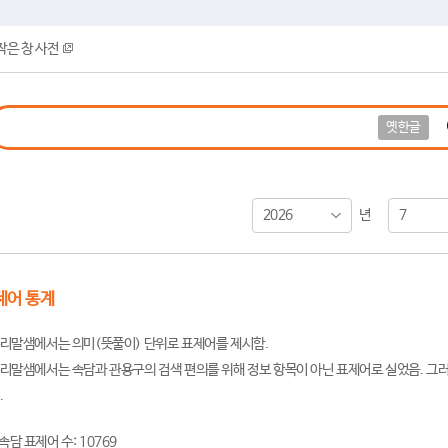
작은 창 사전
옛한글
2026
7
년
제어 통계
리말샘에서는 의미(뜻풀이) 단위로 표제어를 제시함.
리말샘에서는 속담과 관용구의 검색 편의를 위해 정보 항목이 아닌 표제어로 실었음. 그러
.
속담 표제어 수: 10769