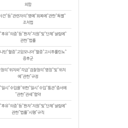
외함
사건^등^관련자의^명예^회복에^관한^특별^
조치법
^후유^의증^등^환자^지원^및^단체^설립에^
관한^법률
니틴^혈증^고암모니아^혈증^고시투룰린뇨^
증후군
청의^위치와^각급^검찰청의^명칭^및^위치
에^관한^규정
^일시^수입을^위한^일시^수입^통관^증서에
^관한^관세^협약
^후유^의증^등^환자^지원^및^단체^설립에^
관한^법률^시행^규칙