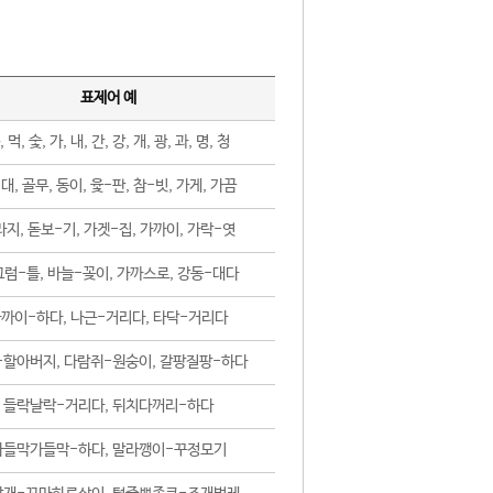
표제어 예
, 먹, 숯, 가, 내, 간, 강, 개, 광, 과, 명, 청
대, 골무, 동이, 윷-판, 참-빗, 가게, 가끔
지, 돋보-기, 가겟-집, 가까이, 가락-엿
럼-틀, 바늘-꽂이, 가까스로, 강동-대다
까이-하다, 나근-거리다, 타닥-거리다
-할아버지, 다람쥐-원숭이, 갈팡질팡-하다
들락날락-거리다, 뒤치다꺼리-하다
가들막가들막-하다, 말라깽이-꾸정모기