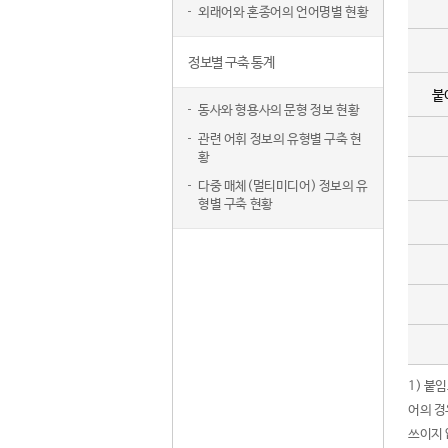
외래어와 혼종어의 언어명별 현황
정보별 구축 통계
붙
동사와 형용사의 문형 정보 현황
관련 어휘 정보의 유형별 구축 현
황
다중 매체(멀티미디어) 정보의 유
형별 구축 현황
1) 붙
어의 경
쓰이지 