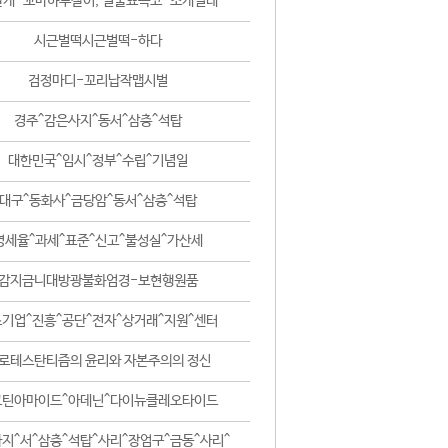
날개-꼬마하루살이, 털줄뾰족코-조개벌레
시근벌떡시근벌떡-하다
검정마디-꼬리납작맵시벌
경주^감은사지^동서^삼층^석탑
대한민국^임시^정부^수립^기념일
대구^동화사^금당암^동서^삼층^석탑
영세율^과세^표준^신고^불성실^가산세
감지금니대방광불화엄경-보현행원품
기업^진흥^공단^전자^상거래^지원^센터
로테스탄티즘의 윤리와 자본주의의 정신
코틴아마이드^아데닌^다이뉴클레오타이드
지^서^삼층^석탑^사리^장엄구^금동^사리^