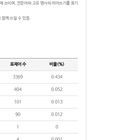
제어에 쓰이며, 전문어와 고유 명사의 띄어쓰기를 표기
 함께 쓰일 수 있음.
표제어 수
비율(%)
3369
0.434
404
0.052
101
0.013
90
0.012
1
0
4
0.001