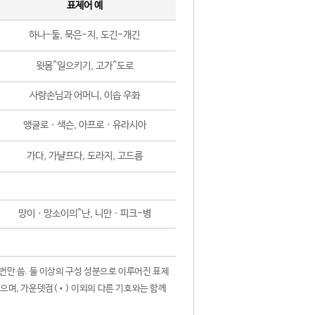
표제어 예
하나-둘, 묵은-지, 도긴-개긴
윗몸^일으키기, 고가^도로
사랑손님과 어머니, 이솝 우화
앵글로ㆍ색슨, 아프로ㆍ유라시아
가다, 가냘프다, 도라지, 고드름
망이ㆍ망소이의^난, 니만ㆍ피크-병
 번만 씀. 둘 이상의 구성 성분으로 이루어진 표제
않으며, 가운뎃점(•) 이외의 다른 기호와는 함께