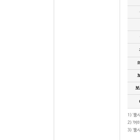
보
1) '
2) ‘
3) ‘