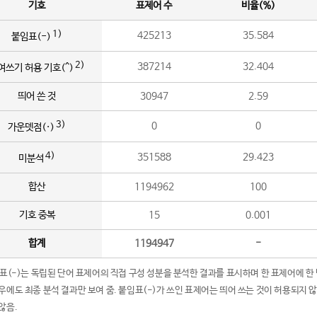
기호
표제어 수
비율(%)
1)
425213
35.584
붙임표(-)
2)
387214
32.404
여쓰기 허용 기호(^)
띄어 쓴 것
30947
2.59
3)
0
0
가운뎃점(·)
4)
351588
29.423
미분석
합산
1194962
100
기호 중복
15
0.001
합계
1194947
-
임표(-)는 독립된 단어 표제어의 직접 구성 성분을 분석한 결과를 표시하며 한 표제어에 한
우에도 최종 분석 결과만 보여 줌. 붙임표(-)가 쓰인 표제어는 띄어 쓰는 것이 허용되지 
않음.