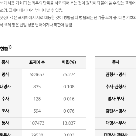
여쓰기 허용 기호(^)는 좌우의 단위를 서로 띄어 쓰는 것이 원칙이되 붙여 쓸 수 있는 표
 쓰임. 표제어에서 여러 번 나타날 수 있음.
운뎃점(•)은 표제어에서 서로 대등한 것이 병렬될 때 병렬되는 단위를 보여 줌. 다른 기호와
분석 표제 항은 단일 성분 단어이거나 북한어 등임.
1)
 현황
품사
표제어 수
비율(%)
품사
명사
584657
75.274
관형사·명사
대명사
835
0.108
수사·관형사
수사
128
0.016
명사·부사
조사
594
0.076
감탄사·명사
동사
107473
13.837
대명사·부사
형용사
29538
3.803
대명사·감탄사