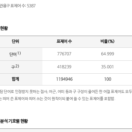
관용구 표제어 수: 5387
 현황
단위
표제어 수
비율(%)
1)
776707
64.999
단어
2)
418239
35.001
구
합계
1194946
100
립된 단어로 인정받지 못하는 접사, 어근, 어미 등과 구 구성이 줄어든 한 어절 표제어도 모두
구’는 띄어 쓴 표제어와 띄어 쓰는 것이 원칙이되 붙여 쓸 수 있는 표제어를 포함함.
 분석 기호별 현황