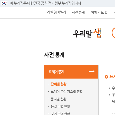
이 누리집은 대한민국 공식 전자정부 누리집입니다.
집필 참여하기
사전 통계
어휘 지도
사전 통계
표제어 통계
표
단위별 현황
우
표제어 분석 기호별 현황
우
품사별 현황
됨
음절 수별 현황
첫 자모별 현황