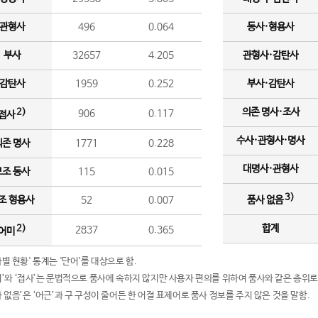
관형사
496
0.064
동사·형용사
부사
32657
4.205
관형사·감탄사
감탄사
1959
0.252
부사·감탄사
의존 명사·조사
2)
906
0.117
접사
수사·관형사·명사
의존 명사
1771
0.228
대명사·관형사
보조 동사
115
0.015
3)
조 형용사
52
0.007
품사 없음
합계
2)
2837
0.365
어미
품사별 현황' 통계는 '단어'를 대상으로 함.
어미’와 ‘접사’는 문법적으로 품사에 속하지 않지만 사용자 편의를 위하여 품사와 같은 층위로
품사 없음’은 ‘어근’과 구 구성이 줄어든 한 어절 표제어로 품사 정보를 주지 않은 것을 말함.