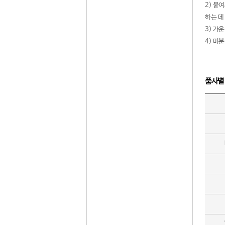
2) 붙
하는 데
3) 가
4) 미
품사별