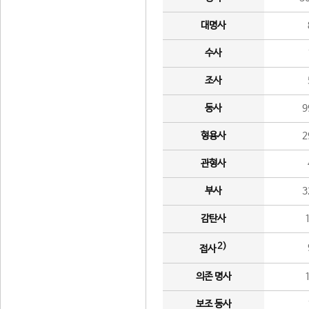
대명사
수사
조사
동사
9
형용사
2
관형사
부사
3
감탄사
2)
접사
의존 명사
보조 동사