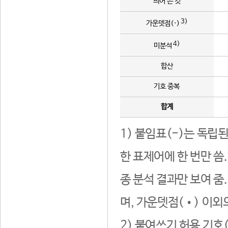
띄어 쓴 것
3)
가운뎃점(·)
4)
미분석
합산
기호 중복
합계
1) 붙임표(-)는 독립
한 표제어에 한 번만 씀
종 분석 결과만 보여 줌
며, 가운뎃점(•) 이외
2) 붙여쓰기 허용 기호