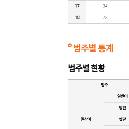
17
34
18
72
범주별 통계
범주별 현황
범주
일반어
방언
일상어
옛말