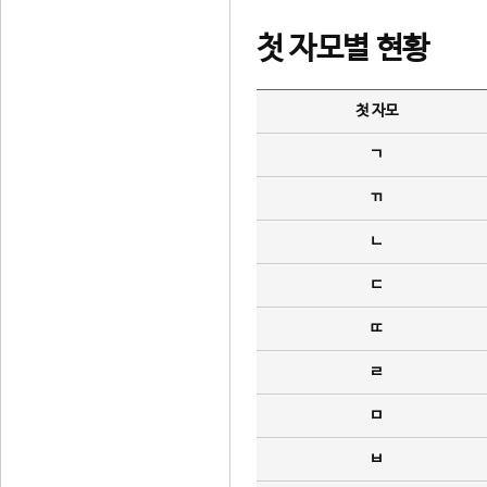
첫 자모별 현황
첫 자모
ㄱ
ㄲ
ㄴ
ㄷ
ㄸ
ㄹ
ㅁ
ㅂ