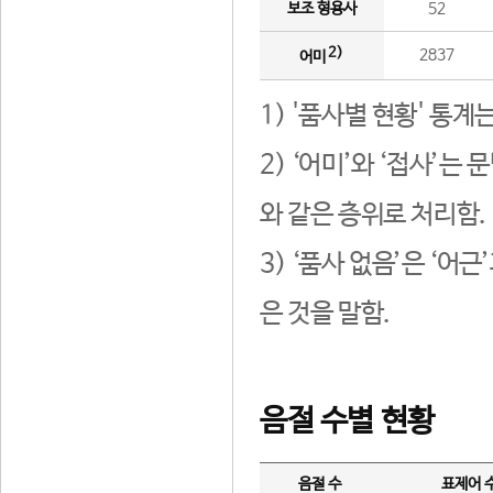
보조 형용사
52
2)
2837
어미
1) '품사별 현황' 통계
2) ‘어미’와 ‘접사’
와 같은 층위로 처리함.
3) ‘품사 없음’은 ‘어
은 것을 말함.
음절 수별 현황
음절 수
표제어 