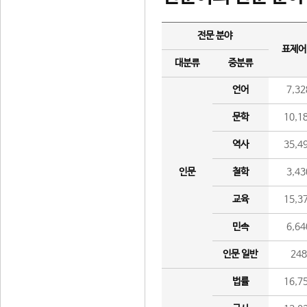
전문 분야
표제어
대분류
중분류
언어
7,32
문학
10,1
역사
35,4
인문
철학
3,43
교육
15,3
민속
6,64
인문 일반
24
법률
16,7