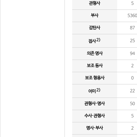
관형사
5
부사
536
감탄사
87
2)
25
접사
의존 명사
94
보조 동사
2
보조 형용사
0
2)
22
어미
관형사·명사
50
수사·관형사
5
명사·부사
2