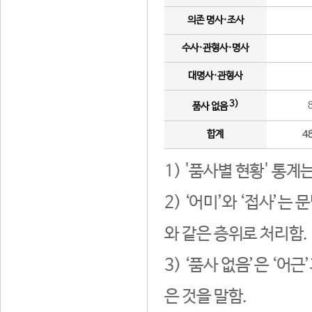
의존 명사·조사
수사·관형사·명사
대명사·관형사
3)
품사 없음
합계
4
1) '품사별 현황' 통계
2) ‘어미’와 ‘접사’
와 같은 층위로 처리함.
3) ‘품사 없음’은 ‘어
은 것을 말함.