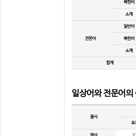
북한어
소계
일반어
전문어
북한어
소계
합계
일상어와 전문어의 
품사
표
명사
3