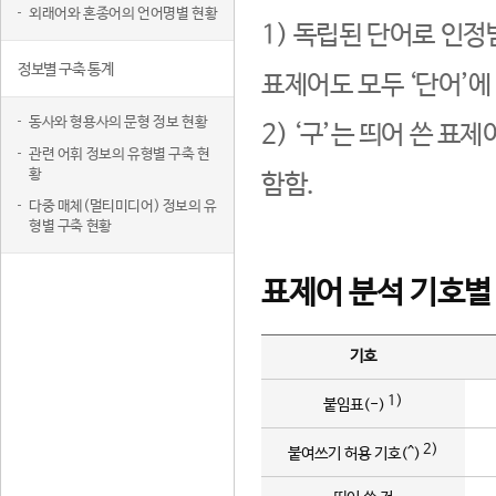
외래어와 혼종어의 언어명별 현황
1) 독립된 단어로 인정
정보별 구축 통계
표제어도 모두 ‘단어’에
동사와 형용사의 문형 정보 현황
2) ‘구’는 띄어 쓴 표
관련 어휘 정보의 유형별 구축 현
황
함함.
다중 매체(멀티미디어) 정보의 유
형별 구축 현황
표제어 분석 기호별
기호
1)
붙임표(-)
2)
붙여쓰기 허용 기호(^)