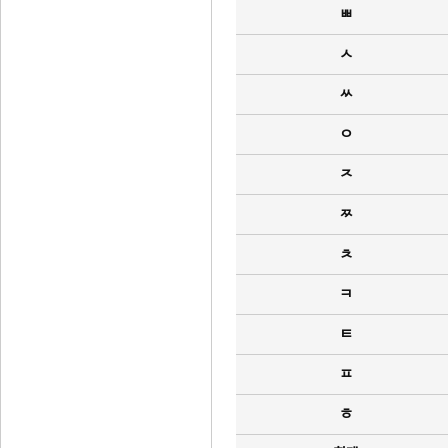
ㅃ
ㅅ
ㅆ
ㅇ
ㅈ
ㅉ
ㅊ
ㅋ
ㅌ
ㅍ
ㅎ