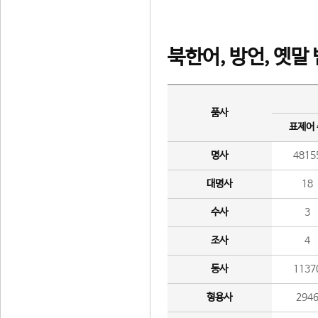
북한어, 방언, 옛말
품사
표제어
명사
4815
대명사
18
수사
3
조사
4
동사
1137
형용사
294