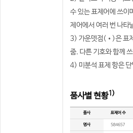
수 있는 표제어에 쓰이며
제어에서 여러 번 나타날
3) 가운뎃점(•)은 표
줌. 다른 기호와 함께 쓰
4) 미분석 표제 항은 
1)
품사별 현황
품사
표제어 수
명사
584657