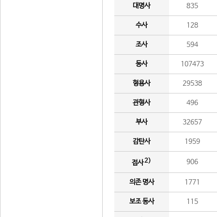
대명사
835
수사
128
조사
594
동사
107473
형용사
29538
관형사
496
부사
32657
감탄사
1959
2)
906
접사
의존 명사
1771
보조 동사
115