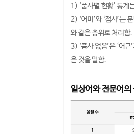
1) '품사별 현황' 통계
2) ‘어미’와 ‘접사’
와 같은 층위로 처리함.
3) ‘품사 없음’은 ‘어
은 것을 말함.
일상어와 전문어의 
음절 수
표
1