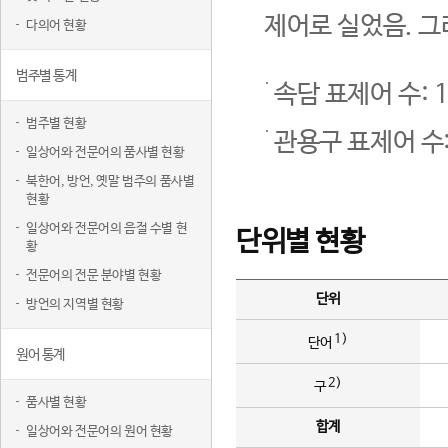
제어로 실었음. 그
다의어 현황
범주별 통계
속담 표제어 수: 1
범주별 현황
관용구 표제어 수:
일상어와 전문어의 품사별 현황
북한어, 방언, 옛말 범주의 품사별
현황
일상어와 전문어의 음절 수별 현
단위별 현황
황
전문어의 전문 분야별 현황
단위
방언의 지역별 현황
1)
단어
원어 통계
2)
구
품사별 현황
합계
일상어와 전문어의 원어 현황