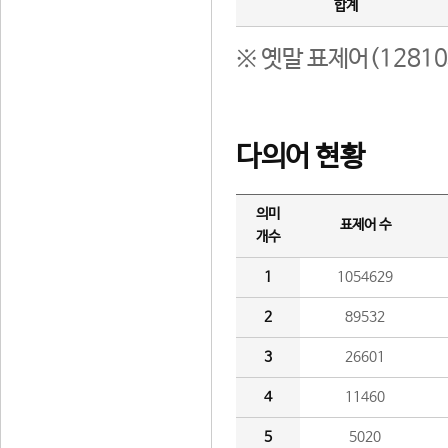
합계
※ 옛말 표제어(1281
다의어 현황
의미
표제어 수
개수
1
1054629
2
89532
3
26601
4
11460
5
5020