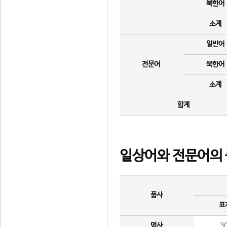
북한어
소계
일반어
전문어
북한어
소계
합계
일상어와 전문어의 
품사
표
명사
3