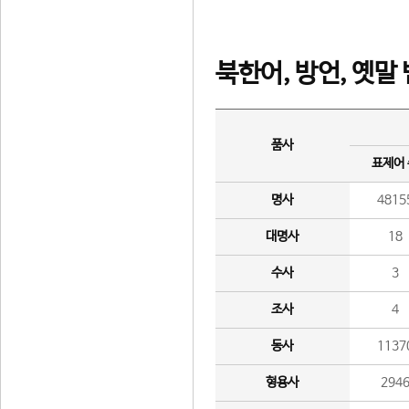
북한어, 방언, 옛말
품사
표제어
명사
4815
대명사
18
수사
3
조사
4
동사
1137
형용사
294