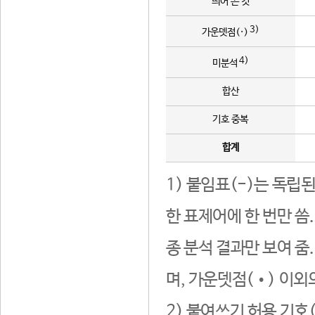
띄어 쓴 것
3)
가운뎃점(·)
4)
미분석
합산
기호 중복
합계
1) 붙임표(-)는 독립
한 표제어에 한 번만 씀
종 분석 결과만 보여 줌
며, 가운뎃점(•) 이외
2) 붙여쓰기 허용 기호