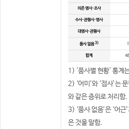
의존 명사·조사
수사·관형사·명사
대명사·관형사
3)
품사 없음
합계
4
1) '품사별 현황' 통계
2) ‘어미’와 ‘접사’
와 같은 층위로 처리함.
3) ‘품사 없음’은 ‘어
은 것을 말함.