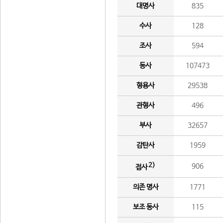
대명사
835
수사
128
조사
594
동사
107473
형용사
29538
관형사
496
부사
32657
감탄사
1959
2)
906
접사
의존 명사
1771
보조 동사
115