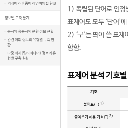
외래어와 혼종어의 언어명별 현황
1) 독립된 단어로 인정
정보별 구축 통계
표제어도 모두 ‘단어’에
동사와 형용사의 문형 정보 현황
2) ‘구’는 띄어 쓴 표
관련 어휘 정보의 유형별 구축 현
황
함함.
다중 매체(멀티미디어) 정보의 유
형별 구축 현황
표제어 분석 기호별
기호
1)
붙임표(-)
2)
붙여쓰기 허용 기호(^)