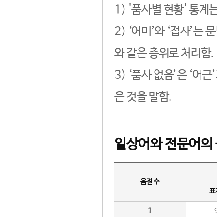
1) '품사별 현황' 통계
2) ‘어미’와 ‘접사’
와 같은 층위로 처리함.
3) ‘품사 없음’은 ‘어
은 것을 말함.
일상어와 전문어의 
음절 수
표
1