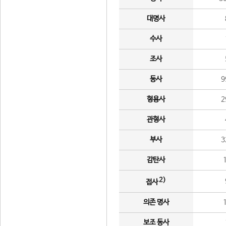
대명사
수사
조사
동사
9
형용사
2
관형사
부사
3
감탄사
2)
접사
의존 명사
보조 동사