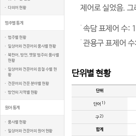
제어로 실었음. 그
다의어 현황
범주별 통계
속담 표제어 수: 1
범주별 현황
관용구 표제어 수:
일상어와 전문어의 품사별 현황
북한어, 방언, 옛말 범주의 품사별
현황
일상어와 전문어의 음절 수별 현
단위별 현황
황
전문어의 전문 분야별 현황
단위
방언의 지역별 현황
1)
단어
원어 통계
2)
구
품사별 현황
합계
일상어와 전문어의 원어 현황