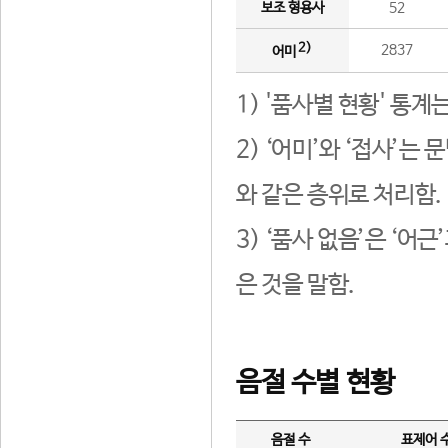
보조 형용사
52
2)
2837
어미
1) '품사별 현황' 통계
2) ‘어미’와 ‘접사’
와 같은 층위로 처리함.
3) ‘품사 없음’은 ‘어
은 것을 말함.
음절 수별 현황
음절 수
표제어 