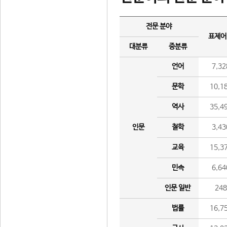
전문 분야
표제어
대분류
중분류
언어
7,32
문학
10,1
역사
35,4
인문
철학
3,43
교육
15,3
민속
6,64
인문 일반
24
법률
16,7