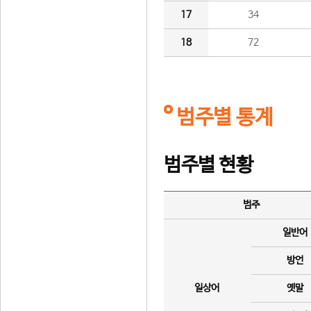
17
34
18
72
범주별 통계
범주별 현황
범주
일반어
방언
일상어
옛말