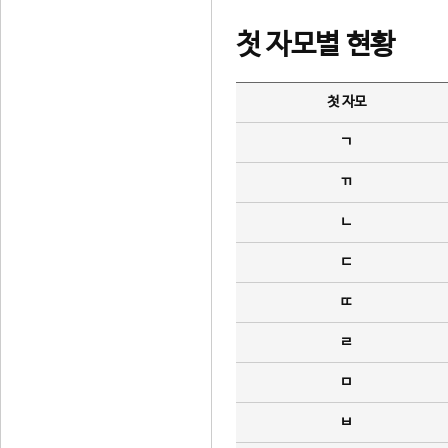
첫 자모별 현황
첫 자모
ㄱ
ㄲ
ㄴ
ㄷ
ㄸ
ㄹ
ㅁ
ㅂ