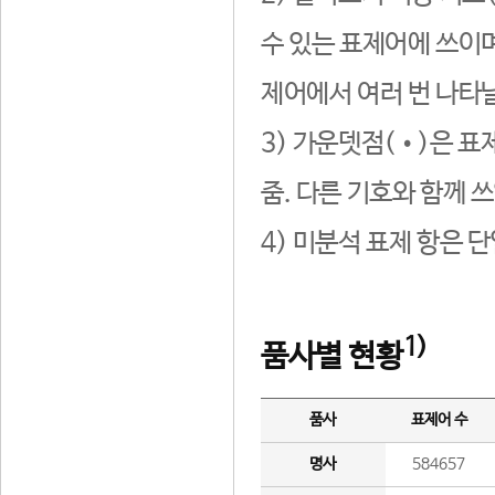
수 있는 표제어에 쓰이며
제어에서 여러 번 나타날
3) 가운뎃점(•)은 표
줌. 다른 기호와 함께 쓰
4) 미분석 표제 항은 
1)
품사별 현황
품사
표제어 수
명사
584657