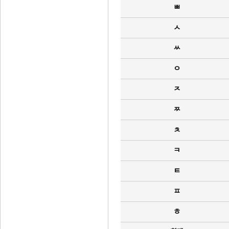
ㅃ
ㅅ
ㅆ
ㅇ
ㅈ
ㅉ
ㅊ
ㅋ
ㅌ
ㅍ
ㅎ