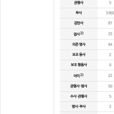
관형사
5
부사
536
감탄사
87
2)
25
접사
의존 명사
94
보조 동사
2
보조 형용사
0
2)
22
어미
관형사·명사
50
수사·관형사
5
명사·부사
2