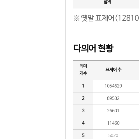
합계
※ 옛말 표제어(1281
다의어 현황
의미
표제어 수
개수
1
1054629
2
89532
3
26601
4
11460
5
5020