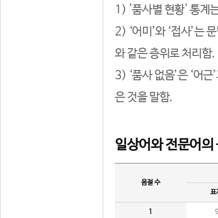
1) '품사별 현황' 통계
2) ‘어미’와 ‘접사’
와 같은 층위로 처리함.
3) ‘품사 없음’은 ‘어
은 것을 말함.
일상어와 전문어의 
음절 수
표
1