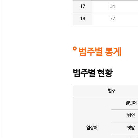
17
34
18
72
범주별 통계
범주별 현황
범주
일반어
방언
일상어
옛말