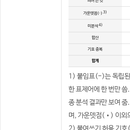
띄어 쓴 것
3)
가운뎃점(·)
4)
미분석
합산
기호 중복
합계
1) 붙임표(-)는 독립
한 표제어에 한 번만 씀
종 분석 결과만 보여 줌
며, 가운뎃점(•) 이외
2) 붙여쓰기 허용 기호