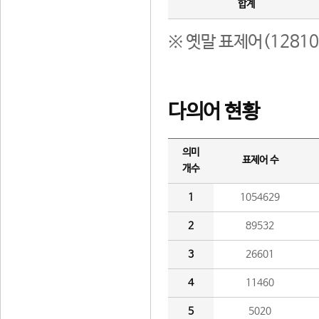
합계
※ 옛말 표제어(1281
다의어 현황
의미
표제어 수
개수
1
1054629
2
89532
3
26601
4
11460
5
5020