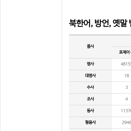
북한어, 방언, 옛말
품사
표제어
명사
4815
대명사
18
수사
3
조사
4
동사
1137
형용사
294