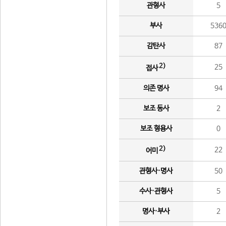
관형사
5
부사
536
감탄사
87
2)
25
접사
의존 명사
94
보조 동사
2
보조 형용사
0
2)
22
어미
관형사·명사
50
수사·관형사
5
명사·부사
2