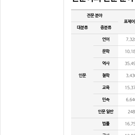
전문 분야
표제어
대분류
중분류
언어
7,32
문학
10,1
역사
35,4
인문
철학
3,43
교육
15,3
민속
6,64
인문 일반
24
법률
16,7