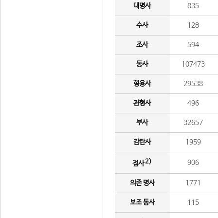
대명사
835
수사
128
조사
594
동사
107473
형용사
29538
관형사
496
부사
32657
감탄사
1959
2)
906
접사
의존 명사
1771
보조 동사
115