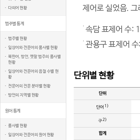
제어로 실었음. 그
다의어 현황
범주별 통계
속담 표제어 수: 1
범주별 현황
관용구 표제어 수:
일상어와 전문어의 품사별 현황
북한어, 방언, 옛말 범주의 품사별
현황
일상어와 전문어의 음절 수별 현
단위별 현황
황
전문어의 전문 분야별 현황
단위
방언의 지역별 현황
1)
단어
원어 통계
2)
구
품사별 현황
합계
일상어와 전문어의 원어 현황