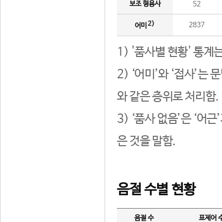
보조 형용사
52
2)
2837
어미
1) '품사별 현황' 통계
2) ‘어미’와 ‘접사’
와 같은 층위로 처리함.
3) ‘품사 없음’은 ‘어
은 것을 말함.
음절 수별 현황
음절 수
표제어 