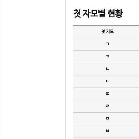
첫 자모별 현황
첫 자모
ㄱ
ㄲ
ㄴ
ㄷ
ㄸ
ㄹ
ㅁ
ㅂ