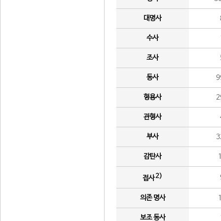
대명사
수사
조사
동사
9
형용사
2
관형사
부사
3
감탄사
2)
접사
의존 명사
보조 동사