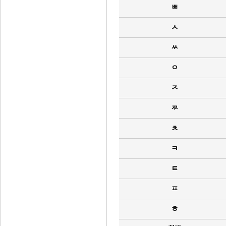
ㅃ
ㅅ
ㅆ
ㅇ
ㅈ
ㅉ
ㅊ
ㅋ
ㅌ
ㅍ
ㅎ