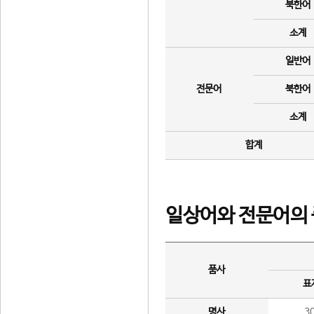
북한어
소계
일반어
전문어
북한어
소계
합계
일상어와 전문어의 
품사
표
명사
3