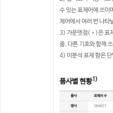
수 있는 표제어에 쓰이며
제어에서 여러 번 나타날
3) 가운뎃점(•)은 표
줌. 다른 기호와 함께 쓰
4) 미분석 표제 항은 
1)
품사별 현황
품사
표제어 수
명사
584657