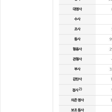
대명사
수사
조사
동사
9
형용사
2
관형사
부사
3
감탄사
2)
접사
의존 명사
보조 동사