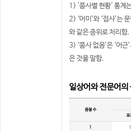
1) '품사별 현황' 통계
2) ‘어미’와 ‘접사’
와 같은 층위로 처리함.
3) ‘품사 없음’은 ‘어
은 것을 말함.
일상어와 전문어의 
음절 수
표
1