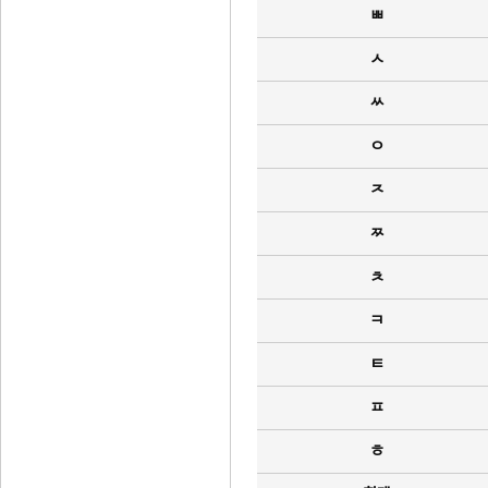
ㅃ
ㅅ
ㅆ
ㅇ
ㅈ
ㅉ
ㅊ
ㅋ
ㅌ
ㅍ
ㅎ