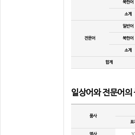
북한어
소계
일반어
전문어
북한어
소계
합계
일상어와 전문어의 
품사
표
명사
3