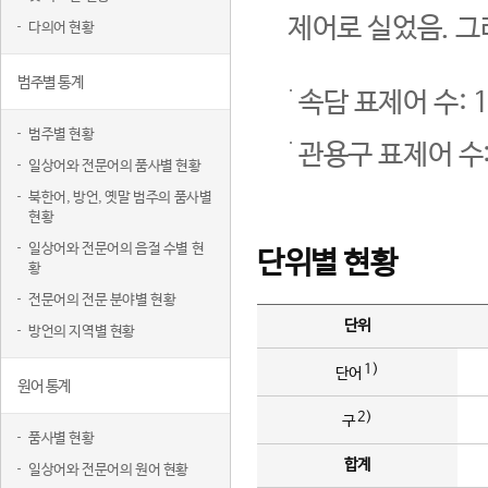
제어로 실었음. 그
다의어 현황
범주별 통계
속담 표제어 수: 1
범주별 현황
관용구 표제어 수:
일상어와 전문어의 품사별 현황
북한어, 방언, 옛말 범주의 품사별
현황
일상어와 전문어의 음절 수별 현
단위별 현황
황
전문어의 전문 분야별 현황
단위
방언의 지역별 현황
1)
단어
원어 통계
2)
구
품사별 현황
합계
일상어와 전문어의 원어 현황