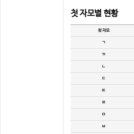
첫 자모별 현황
첫 자모
ㄱ
ㄲ
ㄴ
ㄷ
ㄸ
ㄹ
ㅁ
ㅂ