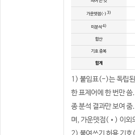
띄어 쓴 것
3)
가운뎃점(·)
4)
미분석
합산
기호 중복
합계
1) 붙임표(-)는 독립
한 표제어에 한 번만 씀
종 분석 결과만 보여 줌
며, 가운뎃점(•) 이외
2) 붙여쓰기 허용 기호