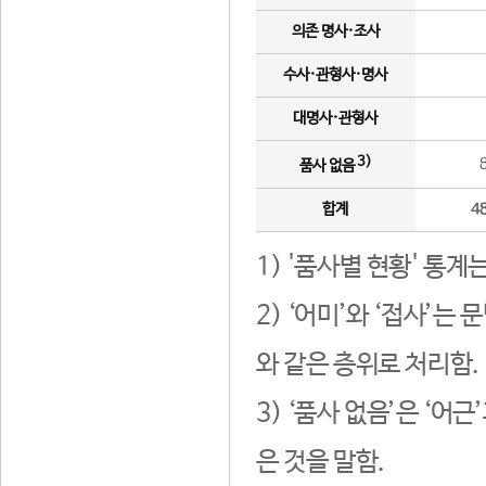
의존 명사·조사
수사·관형사·명사
대명사·관형사
3)
품사 없음
합계
4
1) '품사별 현황' 통계
2) ‘어미’와 ‘접사’
와 같은 층위로 처리함.
3) ‘품사 없음’은 ‘어
은 것을 말함.