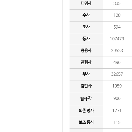
대명사
835
수사
128
조사
594
동사
107473
형용사
29538
관형사
496
부사
32657
감탄사
1959
2)
906
접사
의존 명사
1771
보조 동사
115