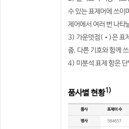
수 있는 표제어에 쓰이며
제어에서 여러 번 나타날
3) 가운뎃점(•)은 표
줌. 다른 기호와 함께 쓰
4) 미분석 표제 항은 
1)
품사별 현황
품사
표제어 수
명사
584657