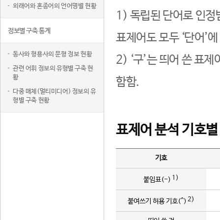
외래어와 혼종어의 언어명별 현황
1) 독립된 단어로 인정
정보별 구축 통계
표제어도 모두 ‘단어’에
동사와 형용사의 문형 정보 현황
2) ‘구’는 띄어 쓴 표
관련 어휘 정보의 유형별 구축 현
황
함함.
다중 매체(멀티미디어) 정보의 유
형별 구축 현황
표제어 분석 기호별
기호
1)
붙임표(-)
2)
붙여쓰기 허용 기호(^)