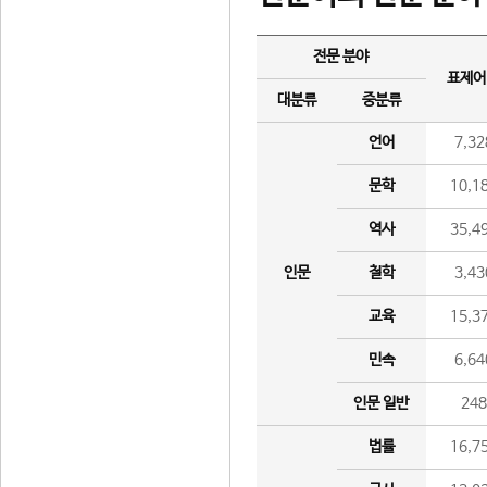
전문 분야
표제어
대분류
중분류
언어
7,32
문학
10,1
역사
35,4
인문
철학
3,43
교육
15,3
민속
6,64
인문 일반
24
법률
16,7