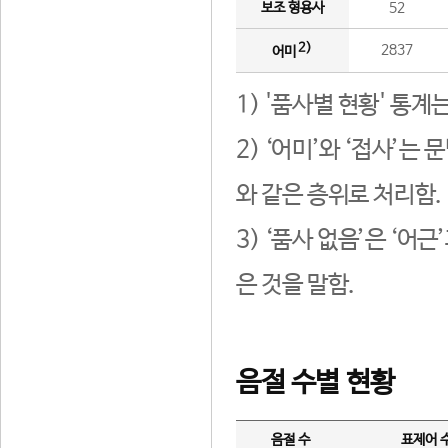
보조 형용사
52
2)
2837
어미
1) '품사별 현황' 통계
2) ‘어미’와 ‘접사’
와 같은 층위로 처리함.
3) ‘품사 없음’은 ‘어
은 것을 말함.
음절 수별 현황
음절 수
표제어 