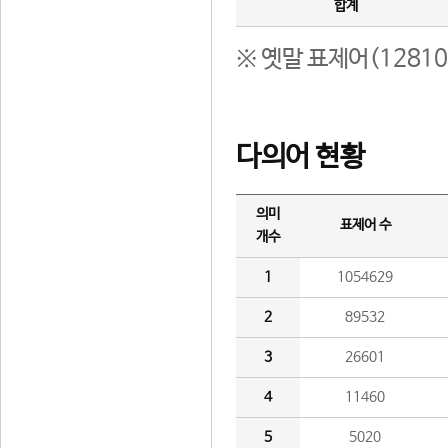
합계
※ 옛말 표제어(1281
다의어 현황
의미
표제어 수
개수
1
1054629
2
89532
3
26601
4
11460
5
5020