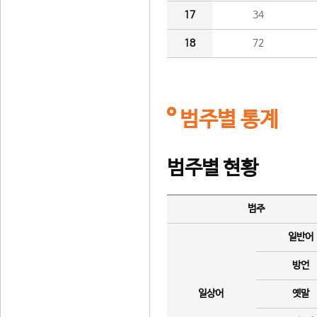
17
34
18
72
범주별 통계
범주별 현황
범주
일반어
방언
일상어
옛말