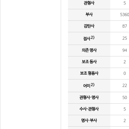
관형사
5
부사
536
감탄사
87
2)
25
접사
의존 명사
94
보조 동사
2
보조 형용사
0
2)
22
어미
관형사·명사
50
수사·관형사
5
명사·부사
2