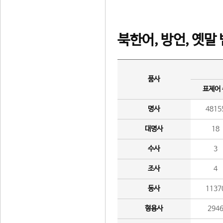
북한어, 방언, 옛말
품사
표제어
명사
4815
대명사
18
수사
3
조사
4
동사
1137
형용사
294