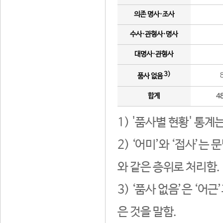
의존 명사·조사
수사·관형사·명사
대명사·관형사
3)
품사 없음
합계
4
1) '품사별 현황' 통계
2) ‘어미’와 ‘접사’
와 같은 층위로 처리함.
3) ‘품사 없음’은 ‘어
은 것을 말함.