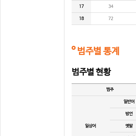
17
34
18
72
범주별 통계
범주별 현황
범주
일반어
방언
일상어
옛말