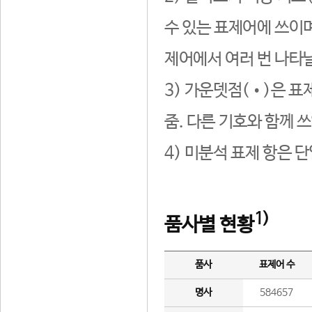
수 있는 표제어에 쓰이며
제어에서 여러 번 나타날
3) 가운뎃점(•)은 표
줌. 다른 기호와 함께 쓰
4) 미분석 표제 항은 
1)
품사별 현황
품사
표제어 수
명사
584657