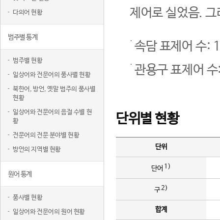
제어로 실었음. 그
다의어 현황
범주별 통계
속담 표제어 수: 1
범주별 현황
관용구 표제어 수:
일상어와 전문어의 품사별 현황
북한어, 방언, 옛말 범주의 품사별
현황
일상어와 전문어의 음절 수별 현
단위별 현황
황
전문어의 전문 분야별 현황
단위
방언의 지역별 현황
1)
단어
원어 통계
2)
구
품사별 현황
합계
일상어와 전문어의 원어 현황