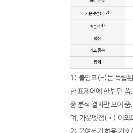
띄어 쓴 것
3)
가운뎃점(·)
4)
미분석
합산
기호 중복
합계
1) 붙임표(-)는 독립
한 표제어에 한 번만 씀
종 분석 결과만 보여 줌
며, 가운뎃점(•) 이외
2) 붙여쓰기 허용 기호