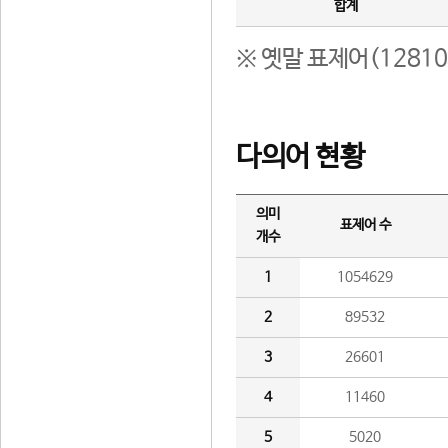
합계
※ 옛말 표제어(1281
다의어 현황
의미
표제어 수
개수
1
1054629
2
89532
3
26601
4
11460
5
5020