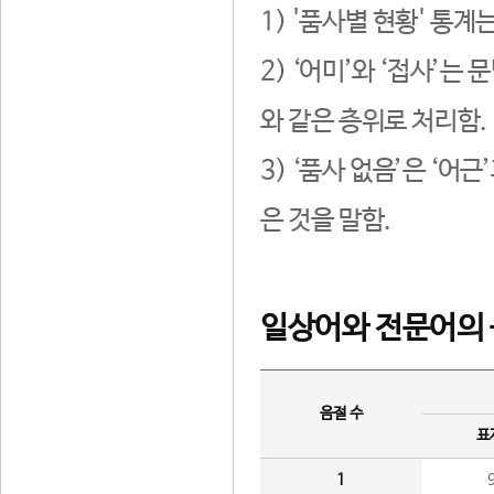
1) '품사별 현황' 통계
2) ‘어미’와 ‘접사’
와 같은 층위로 처리함.
3) ‘품사 없음’은 ‘어
은 것을 말함.
일상어와 전문어의 
음절 수
표
1