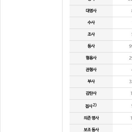
대명사
수사
조사
동사
9
형용사
2
관형사
부사
3
감탄사
2)
접사
의존 명사
보조 동사