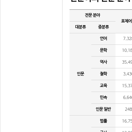
전문 분야
표제어
대분류
중분류
언어
7,32
문학
10,1
역사
35,4
인문
철학
3,43
교육
15,3
민속
6,64
인문 일반
24
법률
16,7