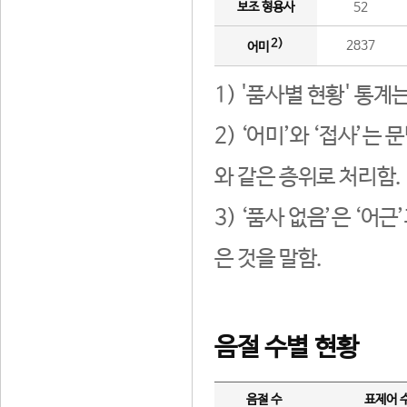
보조 형용사
52
2)
2837
어미
1) '품사별 현황' 통계
2) ‘어미’와 ‘접사’
와 같은 층위로 처리함.
3) ‘품사 없음’은 ‘어
은 것을 말함.
음절 수별 현황
음절 수
표제어 