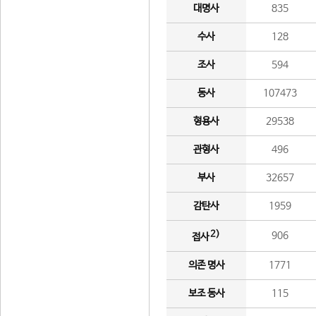
대명사
835
수사
128
조사
594
동사
107473
형용사
29538
관형사
496
부사
32657
감탄사
1959
2)
906
접사
의존 명사
1771
보조 동사
115