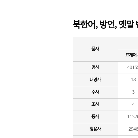
북한어, 방언, 옛말
품사
표제어
명사
4815
대명사
18
수사
3
조사
4
동사
1137
형용사
294