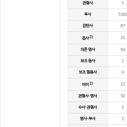
관형사
5
부사
536
감탄사
87
2)
25
접사
의존 명사
94
보조 동사
2
보조 형용사
0
2)
22
어미
관형사·명사
50
수사·관형사
5
명사·부사
2