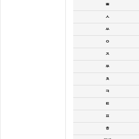
ㅃ
ㅅ
ㅆ
ㅇ
ㅈ
ㅉ
ㅊ
ㅋ
ㅌ
ㅍ
ㅎ