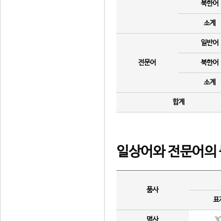
북한어
소계
일반어
전문어
북한어
소계
합계
일상어와 전문어의 
품사
표
명사
3