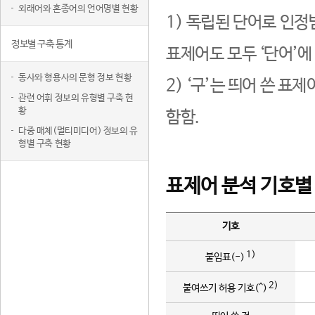
외래어와 혼종어의 언어명별 현황
1) 독립된 단어로 인정
정보별 구축 통계
표제어도 모두 ‘단어’에
동사와 형용사의 문형 정보 현황
2) ‘구’는 띄어 쓴 표
관련 어휘 정보의 유형별 구축 현
황
함함.
다중 매체(멀티미디어) 정보의 유
형별 구축 현황
표제어 분석 기호별
기호
1)
붙임표(-)
2)
붙여쓰기 허용 기호(^)