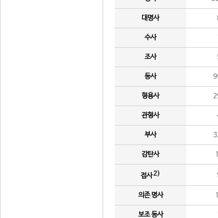
대명사
수사
조사
동사
9
형용사
2
관형사
부사
3
감탄사
2)
접사
의존 명사
보조 동사