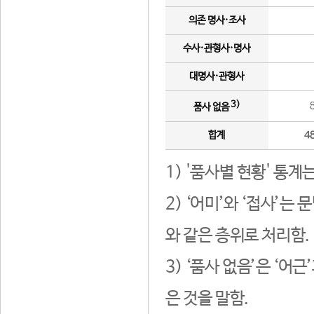
의존 명사·조사
수사·관형사·명사
대명사·관형사
3)
품사 없음
합계
4
1) '품사별 현황' 통계
2) ‘어미’와 ‘접사’
와 같은 층위로 처리함.
3) ‘품사 없음’은 ‘어
은 것을 말함.