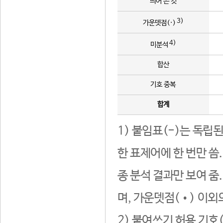
띄어 쓴 것
3)
가운뎃점(·)
4)
미분석
합산
기호 중복
합계
1) 붙임표(-)는 독립
한 표제어에 한 번만 씀
종 분석 결과만 보여 줌
며, 가운뎃점(•) 이외
2) 붙여쓰기 허용 기호