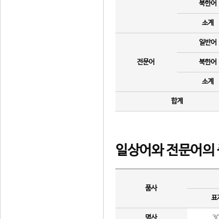
북한어
소계
일반어
전문어
북한어
소계
합계
일상어와 전문어의 
품사
표
명사
3