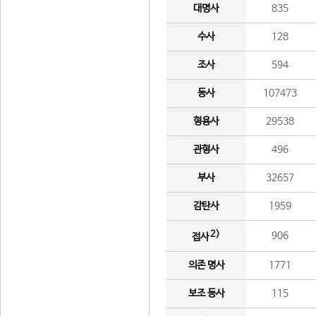
대명사
835
수사
128
조사
594
동사
107473
형용사
29538
관형사
496
부사
32657
감탄사
1959
2)
906
접사
의존 명사
1771
보조 동사
115