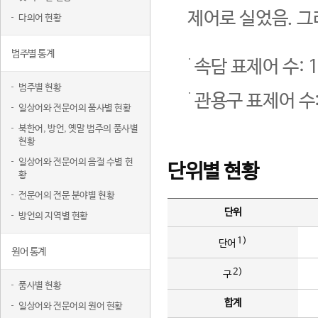
제어로 실었음. 그
다의어 현황
범주별 통계
속담 표제어 수: 1
범주별 현황
관용구 표제어 수:
일상어와 전문어의 품사별 현황
북한어, 방언, 옛말 범주의 품사별
현황
일상어와 전문어의 음절 수별 현
단위별 현황
황
전문어의 전문 분야별 현황
단위
방언의 지역별 현황
1)
단어
원어 통계
2)
구
품사별 현황
합계
일상어와 전문어의 원어 현황