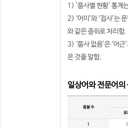
1) '품사별 현황' 통계
2) ‘어미’와 ‘접사’
와 같은 층위로 처리함.
3) ‘품사 없음’은 ‘어
은 것을 말함.
일상어와 전문어의 
음절 수
표
1