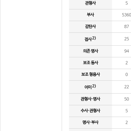
관형사
5
부사
536
감탄사
87
2)
25
접사
의존 명사
94
보조 동사
2
보조 형용사
0
2)
22
어미
관형사·명사
50
수사·관형사
5
명사·부사
2