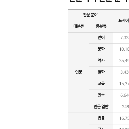
전문 분야
표제어
대분류
중분류
언어
7,32
문학
10,1
역사
35,4
인문
철학
3,43
교육
15,3
민속
6,64
인문 일반
24
법률
16,7