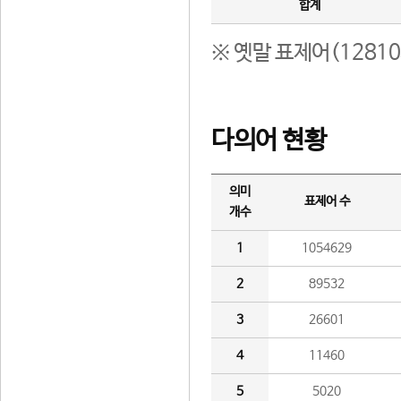
합계
※ 옛말 표제어(1281
다의어 현황
의미
표제어 수
개수
1
1054629
2
89532
3
26601
4
11460
5
5020