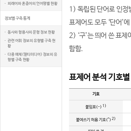
외래어와 혼종어의 언어명별 현황
1) 독립된 단어로 인정
정보별 구축 통계
표제어도 모두 ‘단어’에
동사와 형용사의 문형 정보 현황
2) ‘구’는 띄어 쓴 표
관련 어휘 정보의 유형별 구축 현
황
함함.
다중 매체(멀티미디어) 정보의 유
형별 구축 현황
표제어 분석 기호별
기호
1)
붙임표(-)
2)
붙여쓰기 허용 기호(^)