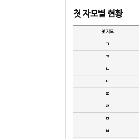
첫 자모별 현황
첫 자모
ㄱ
ㄲ
ㄴ
ㄷ
ㄸ
ㄹ
ㅁ
ㅂ