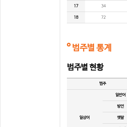
17
34
18
72
범주별 통계
범주별 현황
범주
일반어
방언
일상어
옛말