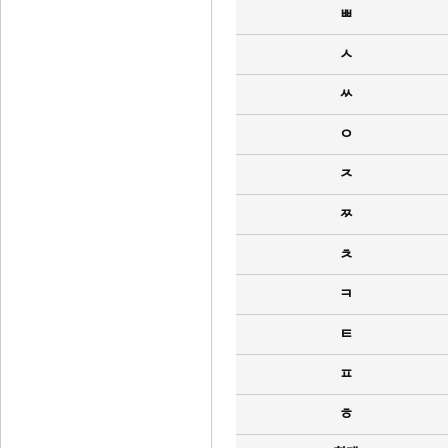
ㅃ
ㅅ
ㅆ
ㅇ
ㅈ
ㅉ
ㅊ
ㅋ
ㅌ
ㅍ
ㅎ