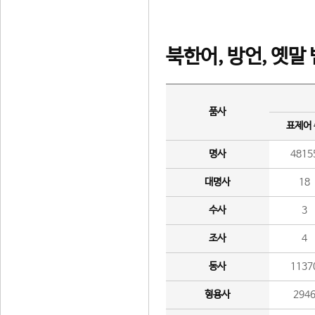
북한어, 방언, 옛말
품사
표제어
명사
4815
대명사
18
수사
3
조사
4
동사
1137
형용사
294