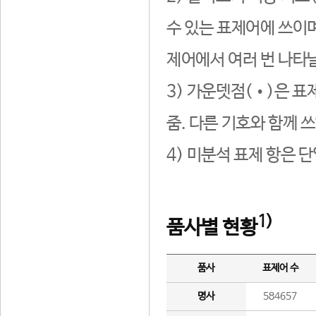
수 있는 표제어에 쓰이며
제어에서 여러 번 나타날
3) 가운뎃점(•)은 표
줌. 다른 기호와 함께 쓰
4) 미분석 표제 항은 
1)
품사별 현황
품사
표제어 수
명사
584657