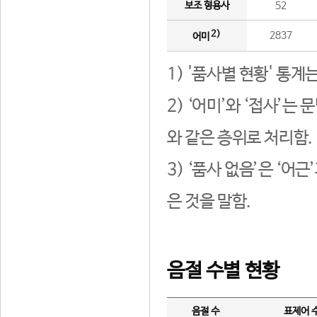
보조 형용사
52
2)
2837
어미
1) '품사별 현황' 통계
2) ‘어미’와 ‘접사’
와 같은 층위로 처리함.
3) ‘품사 없음’은 ‘어
은 것을 말함.
음절 수별 현황
음절 수
표제어 