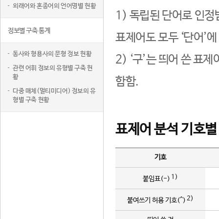
외래어와 혼종어의 언어명별 현황
1) 독립된 단어로 인정
정보별 구축 통계
표제어도 모두 ‘단어’에
동사와 형용사의 문형 정보 현황
2) ‘구’는 띄어 쓴 표
관련 어휘 정보의 유형별 구축 현
황
함함.
다중 매체(멀티미디어) 정보의 유
형별 구축 현황
표제어 분석 기호별
기호
1)
붙임표(-)
2)
붙여쓰기 허용 기호(^)