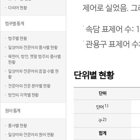
제어로 실었음. 그
다의어 현황
범주별 통계
속담 표제어 수: 1
범주별 현황
관용구 표제어 수:
일상어와 전문어의 품사별 현황
북한어, 방언, 옛말 범주의 품사별
현황
일상어와 전문어의 음절 수별 현
단위별 현황
황
전문어의 전문 분야별 현황
단위
방언의 지역별 현황
1)
단어
원어 통계
2)
구
품사별 현황
합계
일상어와 전문어의 원어 현황