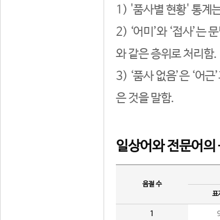
1) '품사별 현황' 통계
2) ‘어미’와 ‘접사’
와 같은 층위로 처리함.
3) ‘품사 없음’은 ‘어
은 것을 말함.
일상어와 전문어의 
음절 수
표
1