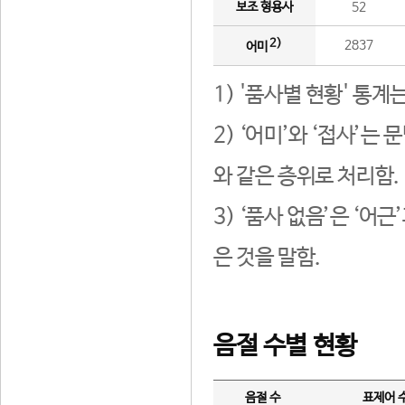
보조 형용사
52
2)
2837
어미
1) '품사별 현황' 통계
2) ‘어미’와 ‘접사’
와 같은 층위로 처리함.
3) ‘품사 없음’은 ‘어
은 것을 말함.
음절 수별 현황
음절 수
표제어 