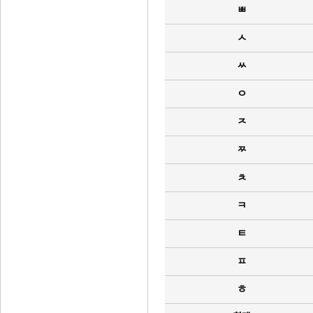
ㅃ
ㅅ
ㅆ
ㅇ
ㅈ
ㅉ
ㅊ
ㅋ
ㅌ
ㅍ
ㅎ