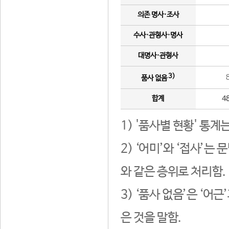
의존 명사·조사
수사·관형사·명사
대명사·관형사
3)
품사 없음
합계
4
1) '품사별 현황' 통계
2) ‘어미’와 ‘접사’
와 같은 층위로 처리함.
3) ‘품사 없음’은 ‘어
은 것을 말함.