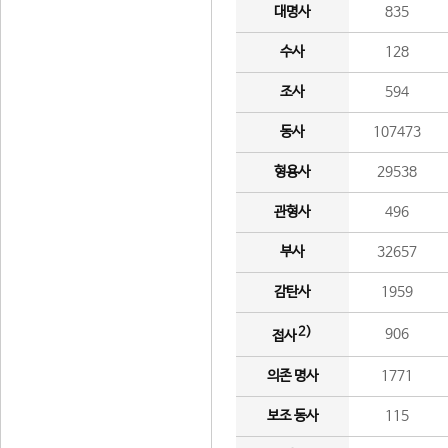
대명사
835
수사
128
조사
594
동사
107473
형용사
29538
관형사
496
부사
32657
감탄사
1959
2)
906
접사
의존 명사
1771
보조 동사
115