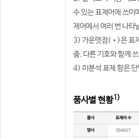
수 있는 표제어에 쓰이며
제어에서 여러 번 나타날
3) 가운뎃점(•)은 표
줌. 다른 기호와 함께 쓰
4) 미분석 표제 항은 
1)
품사별 현황
품사
표제어 수
명사
584657