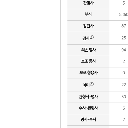
관형사
5
부사
536
감탄사
87
2)
25
접사
의존 명사
94
보조 동사
2
보조 형용사
0
2)
22
어미
관형사·명사
50
수사·관형사
5
명사·부사
2