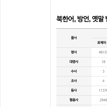
북한어, 방언, 옛말
품사
표제어
명사
4815
대명사
18
수사
3
조사
4
동사
1137
형용사
294