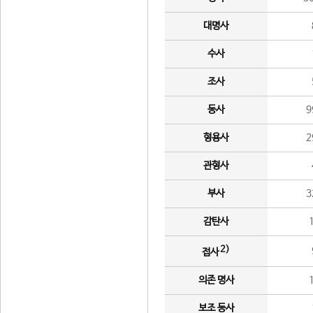
대명사
수사
조사
동사
9
형용사
2
관형사
부사
3
감탄사
2)
접사
의존 명사
보조 동사