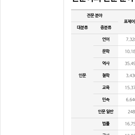
전문 분야
표제어
대분류
중분류
언어
7,32
문학
10,1
역사
35,4
인문
철학
3,43
교육
15,3
민속
6,64
인문 일반
24
법률
16,7