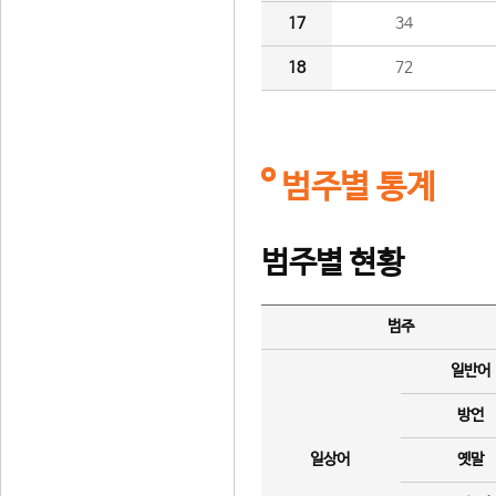
17
34
18
72
범주별 통계
범주별 현황
범주
일반어
방언
일상어
옛말