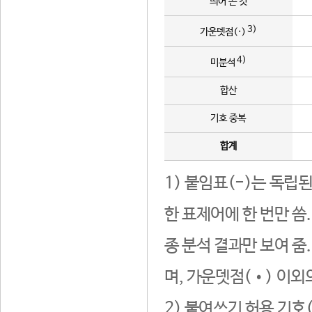
띄어 쓴 것
3)
가운뎃점(·)
4)
미분석
합산
기호 중복
합계
1) 붙임표(-)는 독립
한 표제어에 한 번만 씀
종 분석 결과만 보여 줌
며, 가운뎃점(•) 이외
2) 붙여쓰기 허용 기호