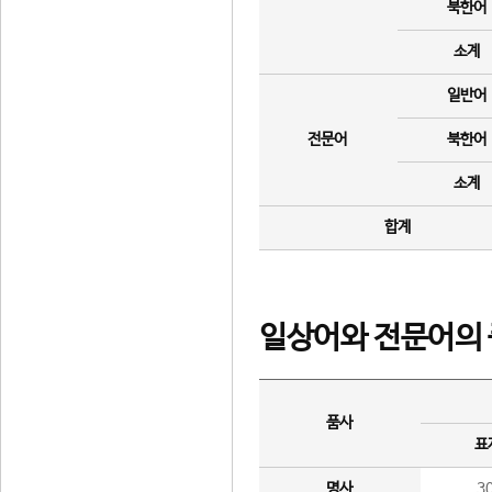
북한어
소계
일반어
전문어
북한어
소계
합계
일상어와 전문어의 
품사
표
명사
3