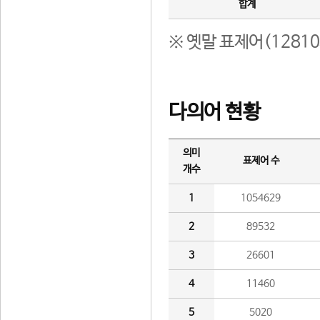
합계
※ 옛말 표제어(1281
다의어 현황
의미
표제어 수
개수
1
1054629
2
89532
3
26601
4
11460
5
5020