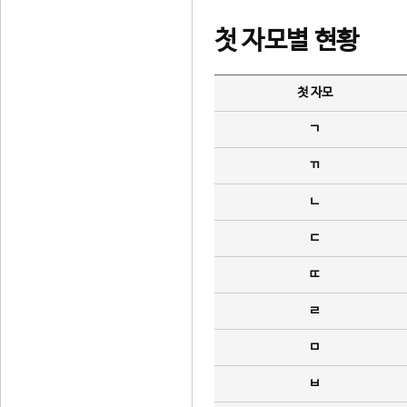
첫 자모별 현황
첫 자모
ㄱ
ㄲ
ㄴ
ㄷ
ㄸ
ㄹ
ㅁ
ㅂ