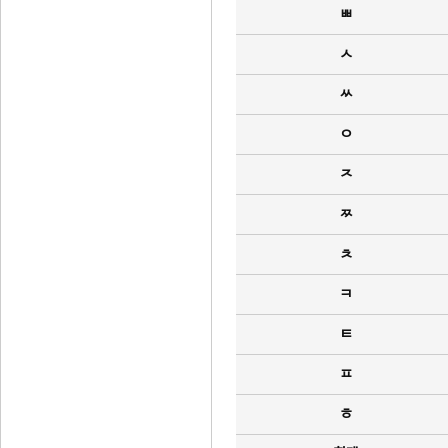
ㅃ
ㅅ
ㅆ
ㅇ
ㅈ
ㅉ
ㅊ
ㅋ
ㅌ
ㅍ
ㅎ