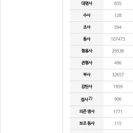
대명사
835
수사
128
조사
594
동사
107473
형용사
29538
관형사
496
부사
32657
감탄사
1959
2)
906
접사
의존 명사
1771
보조 동사
115