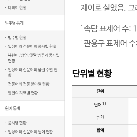
제어로 실었음. 그
다의어 현황
범주별 통계
속담 표제어 수: 1
범주별 현황
관용구 표제어 수:
일상어와 전문어의 품사별 현황
북한어, 방언, 옛말 범주의 품사별
현황
일상어와 전문어의 음절 수별 현
단위별 현황
황
전문어의 전문 분야별 현황
단위
방언의 지역별 현황
1)
단어
원어 통계
2)
구
품사별 현황
합계
일상어와 전문어의 원어 현황