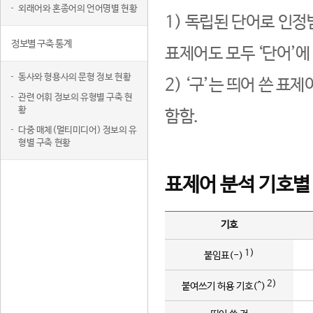
외래어와 혼종어의 언어명별 현황
1) 독립된 단어로 인정
정보별 구축 통계
표제어도 모두 ‘단어’에
동사와 형용사의 문형 정보 현황
2) ‘구’는 띄어 쓴 표
관련 어휘 정보의 유형별 구축 현
황
함함.
다중 매체(멀티미디어) 정보의 유
형별 구축 현황
표제어 분석 기호별
기호
1)
붙임표(-)
2)
붙여쓰기 허용 기호(^)