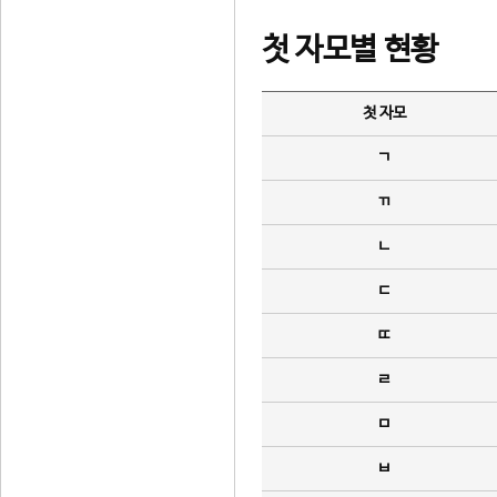
첫 자모별 현황
첫 자모
ㄱ
ㄲ
ㄴ
ㄷ
ㄸ
ㄹ
ㅁ
ㅂ