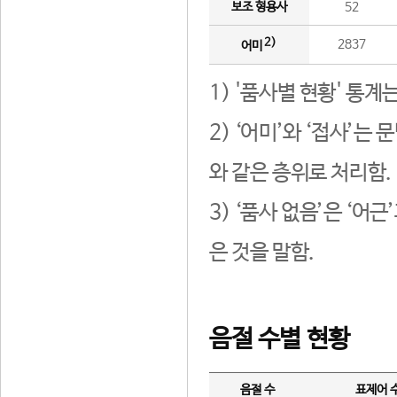
보조 형용사
52
2)
2837
어미
1) '품사별 현황' 통계
2) ‘어미’와 ‘접사’
와 같은 층위로 처리함.
3) ‘품사 없음’은 ‘어
은 것을 말함.
음절 수별 현황
음절 수
표제어 