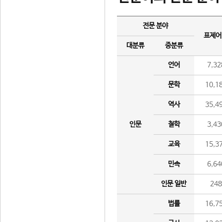
전문 분야
표제어
대분류
중분류
언어
7,32
문학
10,1
역사
35,4
인문
철학
3,43
교육
15,3
민속
6,64
인문 일반
24
법률
16,7