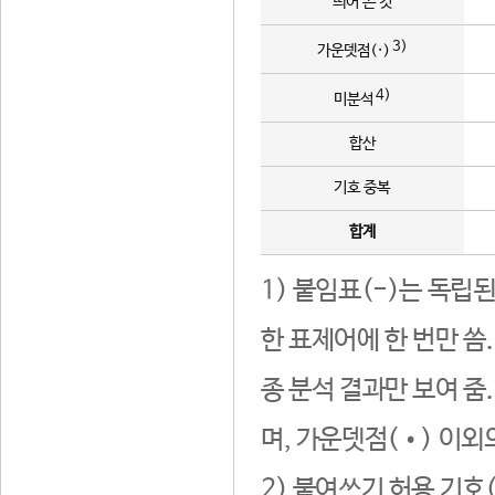
띄어 쓴 것
3)
가운뎃점(·)
4)
미분석
합산
기호 중복
합계
1) 붙임표(-)는 독립
한 표제어에 한 번만 씀
종 분석 결과만 보여 줌
며, 가운뎃점(•) 이외
2) 붙여쓰기 허용 기호