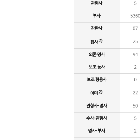
관형사
5
부사
536
감탄사
87
2)
25
접사
의존 명사
94
보조 동사
2
보조 형용사
0
2)
22
어미
관형사·명사
50
수사·관형사
5
명사·부사
2