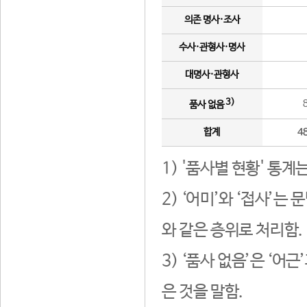
의존 명사·조사
수사·관형사·명사
대명사·관형사
3)
품사 없음
합계
4
1) '품사별 현황' 통계
2) ‘어미’와 ‘접사’
와 같은 층위로 처리함.
3) ‘품사 없음’은 ‘어
은 것을 말함.