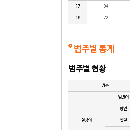
17
34
18
72
범주별 통계
범주별 현황
범주
일반어
방언
일상어
옛말