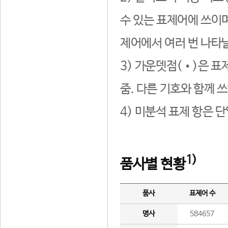
수 있는 표제어에 쓰이며
제어에서 여러 번 나타날
3) 가운뎃점(•)은 표
줌. 다른 기호와 함께 쓰
4) 미분석 표제 항은 
1)
품사별 현황
품사
표제어 수
명사
584657