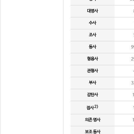
대명사
수사
조사
동사
9
형용사
2
관형사
부사
3
감탄사
2)
접사
의존 명사
보조 동사