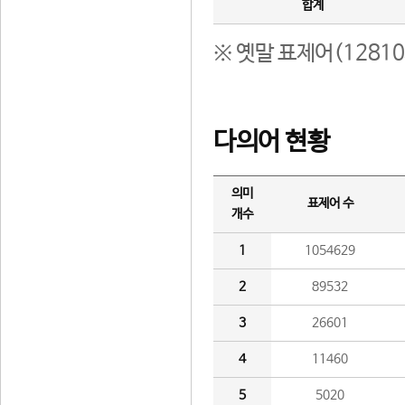
합계
※ 옛말 표제어(1281
다의어 현황
의미
표제어 수
개수
1
1054629
2
89532
3
26601
4
11460
5
5020