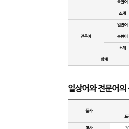
북한어
소계
일반어
전문어
북한어
소계
합계
일상어와 전문어의 
품사
표
명사
3