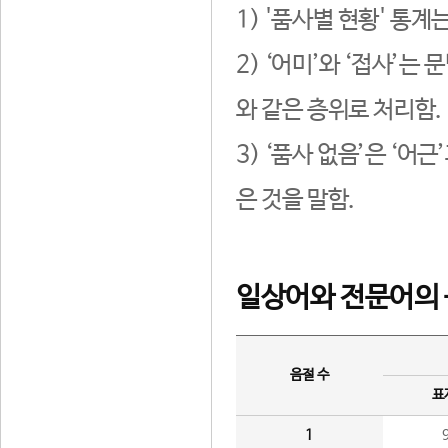
1) '품사별 현황' 통계
2) ‘어미’와 ‘접사’
와 같은 층위로 처리함.
3) ‘품사 없음’은 ‘어
은 것을 말함.
일상어와 전문어의 
음절 수
표
1