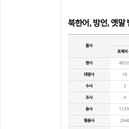
북한어, 방언, 옛말
품사
표제어
명사
4815
대명사
18
수사
3
조사
4
동사
1137
형용사
294