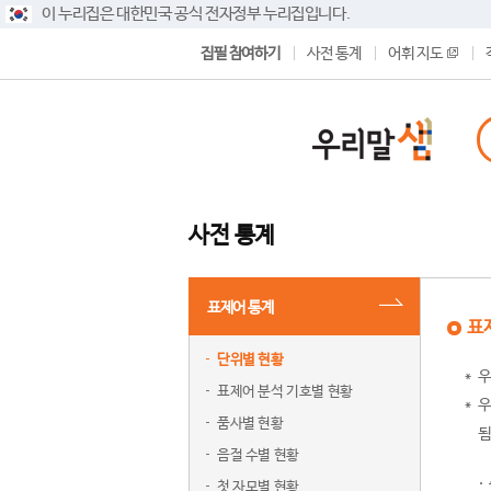
이 누리집은 대한민국 공식 전자정부 누리집입니다.
집필 참여하기
사전 통계
어휘 지도
사전 통계
표제어 통계
표
단위별 현황
우
표제어 분석 기호별 현황
우
품사별 현황
됨
음절 수별 현황
첫 자모별 현황