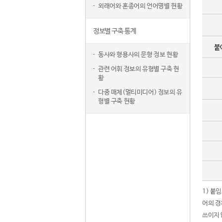
외래어와 혼종어의 언어명별 현황
정보별 구축 통계
붙
동사와 형용사의 문형 정보 현황
관련 어휘 정보의 유형별 구축 현
황
다중 매체(멀티미디어) 정보의 유
형별 구축 현황
1) 붙
어의 경
쓰이지 