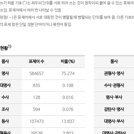
여쓰기 허용 기호(^)는 좌우의 단위를 서로 띄어 쓰는 것이 원칙이되 붙여 쓸 수 있는 표
 쓰임. 표제어에서 여러 번 나타날 수 있음.
운뎃점(•)은 표제어에서 서로 대등한 것이 병렬될 때 병렬되는 단위를 보여 줌. 다른 기호와
분석 표제 항은 단일 성분 단어이거나 북한어 등임.
1)
 현황
품사
표제어 수
비율(%)
품사
명사
584657
75.274
관형사·명사
대명사
835
0.108
수사·관형사
수사
128
0.016
명사·부사
조사
594
0.076
감탄사·명사
동사
107473
13.837
대명사·부사
형용사
29538
3.803
대명사·감탄사