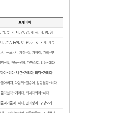
표제어 예
, 먹, 숯, 가, 내, 간, 강, 개, 광, 과, 명, 청
대, 골무, 동이, 윷-판, 참-빗, 가게, 가끔
지, 돋보-기, 가겟-집, 가까이, 가락-엿
럼-틀, 바늘-꽂이, 가까스로, 강동-대다
까이-하다, 나근-거리다, 타닥-거리다
-할아버지, 다람쥐-원숭이, 갈팡질팡-하다
들락날락-거리다, 뒤치다꺼리-하다
가들막가들막-하다, 말라깽이-꾸정모기