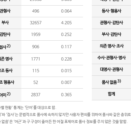
관형사
496
0.064
동사·형용사
부사
32657
4.205
관형사·감탄사
감탄사
1959
0.252
부사·감탄사
의존 명사·조사
2)
906
0.117
접사
수사·관형사·명사
의존 명사
1771
0.228
대명사·관형사
보조 동사
115
0.015
3)
조 형용사
52
0.007
품사 없음
합계
2)
2837
0.365
어미
품사별 현황' 통계는 '단어'를 대상으로 함.
어미’와 ‘접사’는 문법적으로 품사에 속하지 않지만 사용자 편의를 위하여 품사와 같은 층위로
품사 없음’은 ‘어근’과 구 구성이 줄어든 한 어절 표제어로 품사 정보를 주지 않은 것을 말함.