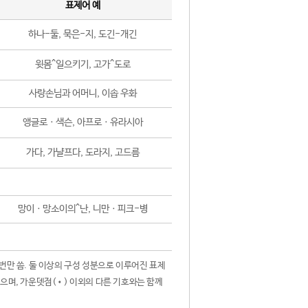
표제어 예
하나-둘, 묵은-지, 도긴-개긴
윗몸^일으키기, 고가^도로
사랑손님과 어머니, 이솝 우화
앵글로ㆍ색슨, 아프로ㆍ유라시아
가다, 가냘프다, 도라지, 고드름
망이ㆍ망소이의^난, 니만ㆍ피크-병
 번만 씀. 둘 이상의 구성 성분으로 이루어진 표제
않으며, 가운뎃점(•) 이외의 다른 기호와는 함께