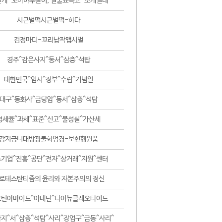
날개-꼬마하루살이, 털줄뾰족코-조개벌레
시근벌떡시근벌떡-하다
검정마디-꼬리납작맵시벌
경주^감은사지^동서^삼층^석탑
대한민국^임시^정부^수립^기념일
대구^동화사^금당암^동서^삼층^석탑
영세율^과세^표준^신고^불성실^가산세
감지금니대방광불화엄경-보현행원품
기업^진흥^공단^전자^상거래^지원^센터
로테스탄티즘의 윤리와 자본주의의 정신
코틴아마이드^아데닌^다이뉴클레오타이드
지^서^삼층^석탑^사리^장엄구^금동^사리^