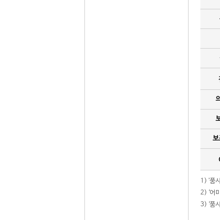
보
1) '
2) ‘
3) ‘