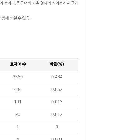
제어에 쓰이며, 전문어와 고유 명사의 띄어쓰기를 표기
 함께 쓰일 수 있음.
표제어 수
비율(%)
3369
0.434
404
0.052
101
0.013
90
0.012
1
0
4
0.001