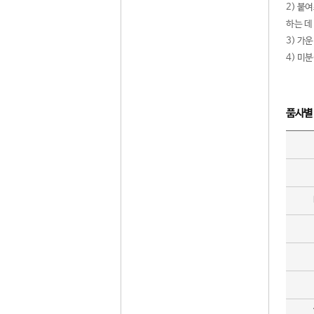
2) 붙
하는 데
3) 가
4) 미
품사별