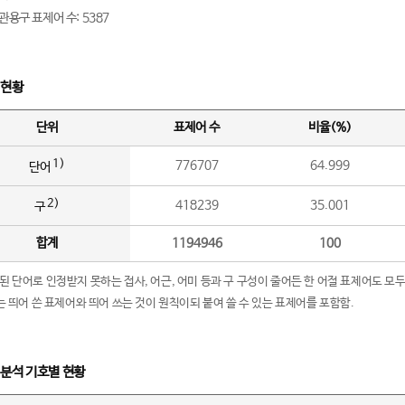
관용구 표제어 수: 5387
 현황
단위
표제어 수
비율(%)
1)
776707
64.999
단어
2)
418239
35.001
구
합계
1194946
100
립된 단어로 인정받지 못하는 접사, 어근, 어미 등과 구 구성이 줄어든 한 어절 표제어도 모두
구’는 띄어 쓴 표제어와 띄어 쓰는 것이 원칙이되 붙여 쓸 수 있는 표제어를 포함함.
 분석 기호별 현황