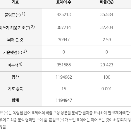
기호
표제어 수
비율(%)
1)
425213
35.584
붙임표(-)
2)
387214
32.404
여쓰기 허용 기호(^)
띄어 쓴 것
30947
2.59
3)
0
0
가운뎃점(·)
4)
351588
29.423
미분석
합산
1194962
100
기호 중복
15
0.001
합계
1194947
-
임표(-)는 독립된 단어 표제어의 직접 구성 성분을 분석한 결과를 표시하며 한 표제어에 한
우에도 최종 분석 결과만 보여 줌. 붙임표(-)가 쓰인 표제어는 띄어 쓰는 것이 허용되지 
않음.