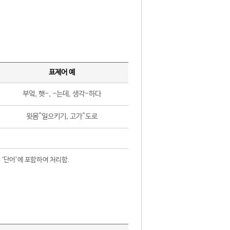
표제어 예
부엌, 햇-, -는데, 생각-하다
윗몸^일으키기, 고가^도로
 ‘단어’에 포함하여 처리함.