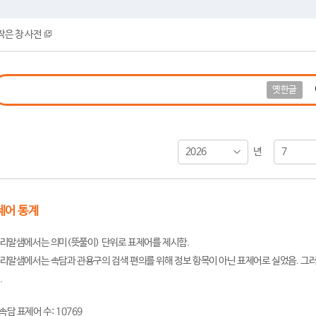
작은 창 사전
옛한글
2026
7
년
제어 통계
리말샘에서는 의미(뜻풀이) 단위로 표제어를 제시함.
리말샘에서는 속담과 관용구의 검색 편의를 위해 정보 항목이 아닌 표제어로 실었음. 그러
.
속담 표제어 수: 10769