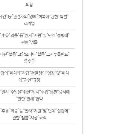
외함
사건^등^관련자의^명예^회복에^관한^특별^
조치법
^후유^의증^등^환자^지원^및^단체^설립에^
관한^법률
니틴^혈증^고암모니아^혈증^고시투룰린뇨^
증후군
청의^위치와^각급^검찰청의^명칭^및^위치
에^관한^규정
^일시^수입을^위한^일시^수입^통관^증서에
^관한^관세^협약
^후유^의증^등^환자^지원^및^단체^설립에^
관한^법률^시행^규칙