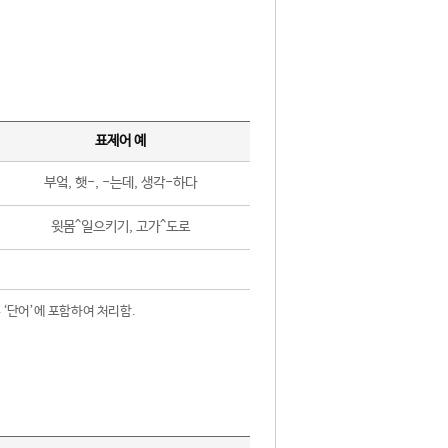
표제어 예
부엌, 햇-, -는데, 생각-하다
윗몸^일으키기, 고가^도로
 ‘단어’에 포함하여 처리함.