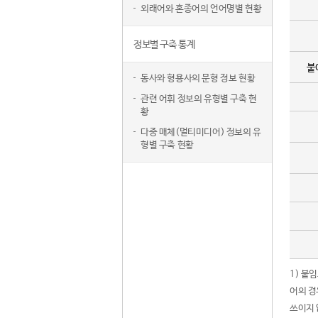
외래어와 혼종어의 언어명별 현황
정보별 구축 통계
붙
동사와 형용사의 문형 정보 현황
관련 어휘 정보의 유형별 구축 현
황
다중 매체(멀티미디어) 정보의 유
형별 구축 현황
1) 붙
어의 경
쓰이지 