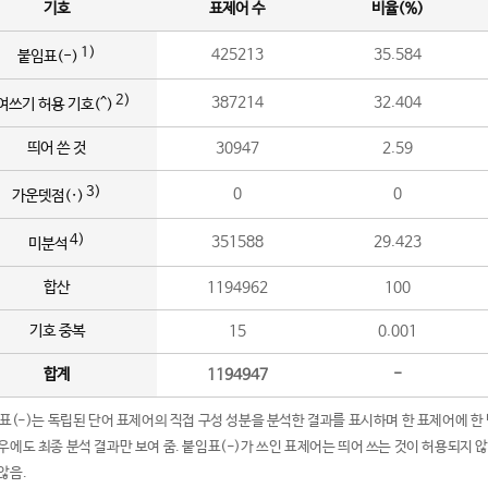
기호
표제어 수
비율(%)
1)
425213
35.584
붙임표(-)
2)
387214
32.404
여쓰기 허용 기호(^)
띄어 쓴 것
30947
2.59
3)
0
0
가운뎃점(·)
4)
351588
29.423
미분석
합산
1194962
100
기호 중복
15
0.001
합계
1194947
-
임표(-)는 독립된 단어 표제어의 직접 구성 성분을 분석한 결과를 표시하며 한 표제어에 한
우에도 최종 분석 결과만 보여 줌. 붙임표(-)가 쓰인 표제어는 띄어 쓰는 것이 허용되지 
않음.