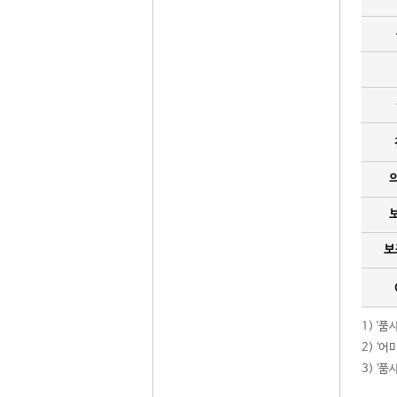
보
1) '
2) ‘
3) ‘