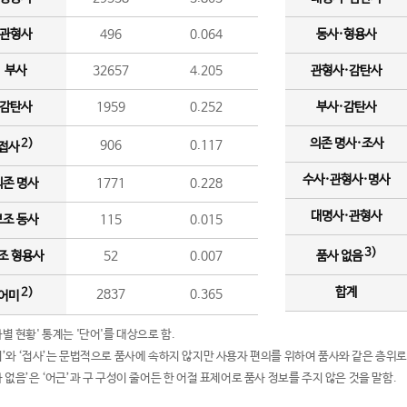
관형사
496
0.064
동사·형용사
부사
32657
4.205
관형사·감탄사
감탄사
1959
0.252
부사·감탄사
의존 명사·조사
2)
906
0.117
접사
수사·관형사·명사
의존 명사
1771
0.228
대명사·관형사
보조 동사
115
0.015
3)
조 형용사
52
0.007
품사 없음
합계
2)
2837
0.365
어미
품사별 현황' 통계는 '단어'를 대상으로 함.
어미’와 ‘접사’는 문법적으로 품사에 속하지 않지만 사용자 편의를 위하여 품사와 같은 층위로
품사 없음’은 ‘어근’과 구 구성이 줄어든 한 어절 표제어로 품사 정보를 주지 않은 것을 말함.