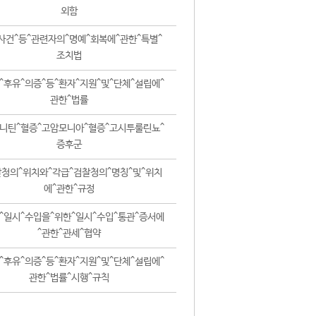
외함
사건^등^관련자의^명예^회복에^관한^특별^
조치법
^후유^의증^등^환자^지원^및^단체^설립에^
관한^법률
니틴^혈증^고암모니아^혈증^고시투룰린뇨^
증후군
청의^위치와^각급^검찰청의^명칭^및^위치
에^관한^규정
^일시^수입을^위한^일시^수입^통관^증서에
^관한^관세^협약
^후유^의증^등^환자^지원^및^단체^설립에^
관한^법률^시행^규칙