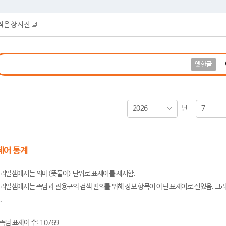
작은 창 사전
옛한글
2026
7
년
제어 통계
리말샘에서는 의미(뜻풀이) 단위로 표제어를 제시함.
리말샘에서는 속담과 관용구의 검색 편의를 위해 정보 항목이 아닌 표제어로 실었음. 그러
.
속담 표제어 수: 10769