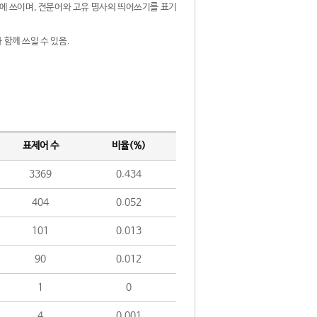
제어에 쓰이며, 전문어와 고유 명사의 띄어쓰기를 표기
 함께 쓰일 수 있음.
표제어 수
비율(%)
3369
0.434
404
0.052
101
0.013
90
0.012
1
0
4
0.001