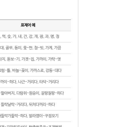
표제어 예
, 먹, 숯, 가, 내, 간, 강, 개, 광, 과, 명, 청
대, 골무, 동이, 윷-판, 참-빗, 가게, 가끔
지, 돋보-기, 가겟-집, 가까이, 가락-엿
럼-틀, 바늘-꽂이, 가까스로, 강동-대다
까이-하다, 나근-거리다, 타닥-거리다
-할아버지, 다람쥐-원숭이, 갈팡질팡-하다
들락날락-거리다, 뒤치다꺼리-하다
가들막가들막-하다, 말라깽이-꾸정모기