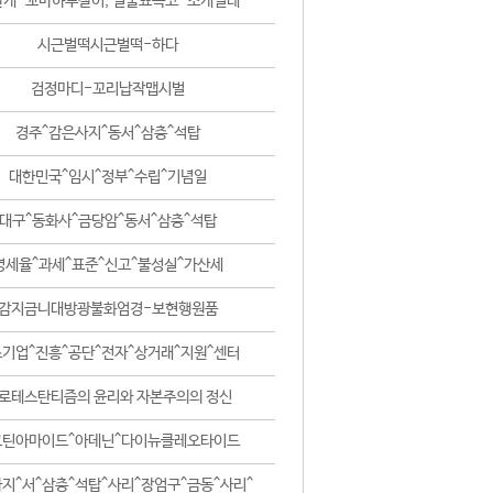
날개-꼬마하루살이, 털줄뾰족코-조개벌레
시근벌떡시근벌떡-하다
검정마디-꼬리납작맵시벌
경주^감은사지^동서^삼층^석탑
대한민국^임시^정부^수립^기념일
대구^동화사^금당암^동서^삼층^석탑
영세율^과세^표준^신고^불성실^가산세
감지금니대방광불화엄경-보현행원품
기업^진흥^공단^전자^상거래^지원^센터
로테스탄티즘의 윤리와 자본주의의 정신
코틴아마이드^아데닌^다이뉴클레오타이드
지^서^삼층^석탑^사리^장엄구^금동^사리^