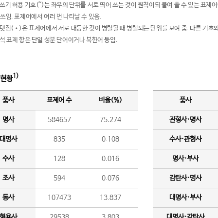
여쓰기 허용 기호(^)는 좌우의 단위를 서로 띄어 쓰는 것이 원칙이되 붙여 쓸 수 있는 표
 쓰임. 표제어에서 여러 번 나타날 수 있음.
운뎃점(•)은 표제어에서 서로 대등한 것이 병렬될 때 병렬되는 단위를 보여 줌. 다른 기호와
분석 표제 항은 단일 성분 단어이거나 북한어 등임.
1)
 현황
품사
표제어 수
비율(%)
품사
명사
584657
75.274
관형사·명사
대명사
835
0.108
수사·관형사
수사
128
0.016
명사·부사
조사
594
0.076
감탄사·명사
동사
107473
13.837
대명사·부사
형용사
29538
3.803
대명사·감탄사