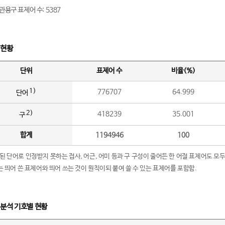
관용구 표제어 수: 5387
 현황
단위
표제어 수
비율(%)
1)
776707
64.999
단어
2)
418239
35.001
구
합계
1194946
100
립된 단어로 인정받지 못하는 접사, 어근, 어미 등과 구 구성이 줄어든 한 어절 표제어도 모두
구’는 띄어 쓴 표제어와 띄어 쓰는 것이 원칙이되 붙여 쓸 수 있는 표제어를 포함함.
 분석 기호별 현황