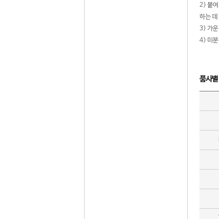
2) 붙
하는 데
3) 가
4) 미
품사별