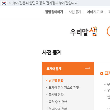
이 누리집은 대한민국 공식 전자정부 누리집입니다.
집필 참여하기
사전 통계
어휘 지도
사전 통계
표제어 통계
표
단위별 현황
우
표제어 분석 기호별 현황
우
품사별 현황
됨
음절 수별 현황
첫 자모별 현황