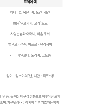
표제어 예
하나-둘, 묵은-지, 도긴-개긴
윗몸^일으키기, 고가^도로
사랑손님과 어머니, 이솝 우화
앵글로ㆍ색슨, 아프로ㆍ유라시아
가다, 가냘프다, 도라지, 고드름
망이ㆍ망소이의^난, 니만ㆍ피크-병
 번만 씀. 둘 이상의 구성 성분으로 이루어진 표제
않으며, 가운뎃점(•) 이외의 다른 기호와는 함께