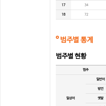
17
34
18
72
범주별 통계
범주별 현황
범주
일반어
방언
일상어
옛말