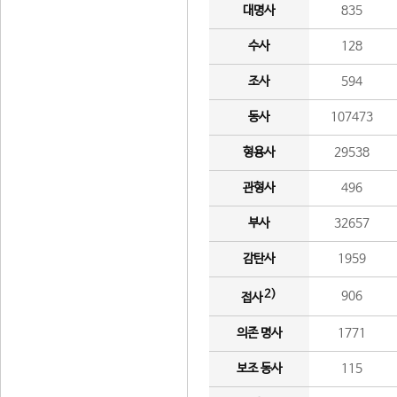
대명사
835
수사
128
조사
594
동사
107473
형용사
29538
관형사
496
부사
32657
감탄사
1959
2)
906
접사
의존 명사
1771
보조 동사
115