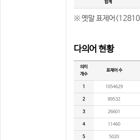
합계
※ 옛말 표제어(1281
다의어 현황
의미
표제어 수
개수
1
1054629
2
89532
3
26601
4
11460
5
5020