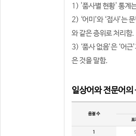
1) '품사별 현황' 통계
2) ‘어미’와 ‘접사’
와 같은 층위로 처리함.
3) ‘품사 없음’은 ‘어
은 것을 말함.
일상어와 전문어의 
음절 수
표
1