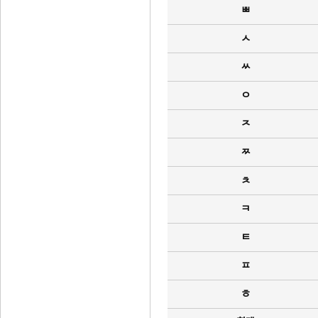
ㅃ
ㅅ
ㅆ
ㅇ
ㅈ
ㅉ
ㅊ
ㅋ
ㅌ
ㅍ
ㅎ