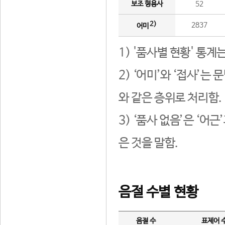
보조 형용사
52
2)
2837
어미
1) '품사별 현황' 통계
2) ‘어미’와 ‘접사’
와 같은 층위로 처리함.
3) ‘품사 없음’은 ‘어
은 것을 말함.
음절 수별 현황
음절 수
표제어 