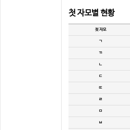
첫 자모별 현황
첫 자모
ㄱ
ㄲ
ㄴ
ㄷ
ㄸ
ㄹ
ㅁ
ㅂ