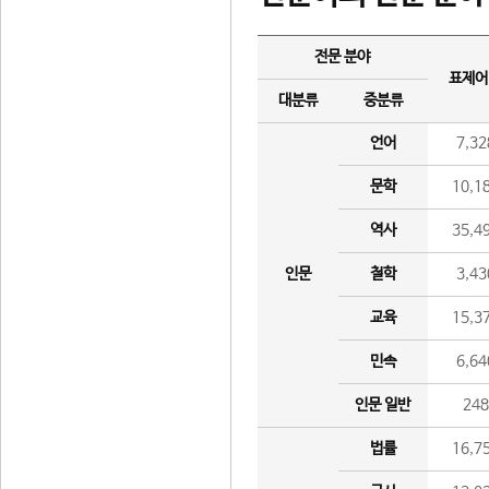
전문 분야
표제어
대분류
중분류
언어
7,32
문학
10,1
역사
35,4
인문
철학
3,43
교육
15,3
민속
6,64
인문 일반
24
법률
16,7