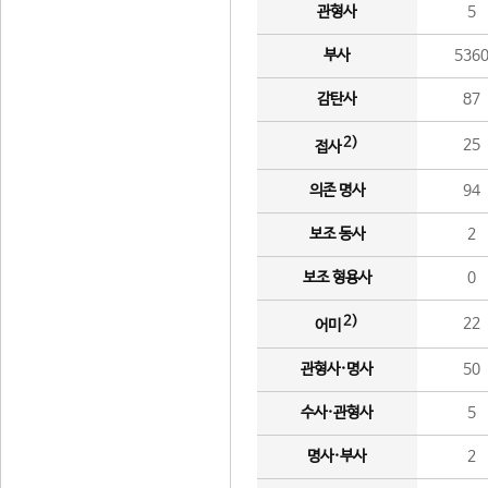
관형사
5
부사
536
감탄사
87
2)
25
접사
의존 명사
94
보조 동사
2
보조 형용사
0
2)
22
어미
관형사·명사
50
수사·관형사
5
명사·부사
2