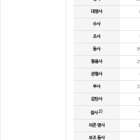
대명사
수사
조사
동사
9
형용사
2
관형사
부사
3
감탄사
2)
접사
의존 명사
보조 동사