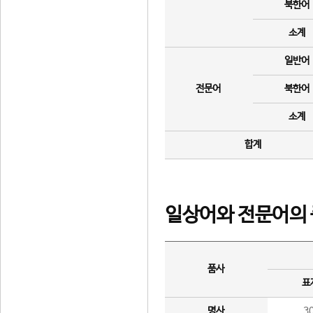
북한어
소계
일반어
전문어
북한어
소계
합계
일상어와 전문어의 
품사
표
명사
3