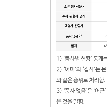
의존 명사·조사
수사·관형사·명사
대명사·관형사
3)
품사 없음
합계
4
1) '품사별 현황' 통계
2) ‘어미’와 ‘접사’
와 같은 층위로 처리함.
3) ‘품사 없음’은 ‘어
은 것을 말함.