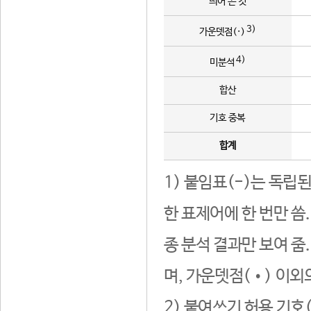
띄어 쓴 것
3)
가운뎃점(·)
4)
미분석
합산
기호 중복
합계
1) 붙임표(-)는 독립
한 표제어에 한 번만 씀
종 분석 결과만 보여 줌
며, 가운뎃점(•) 이외
2) 붙여쓰기 허용 기호