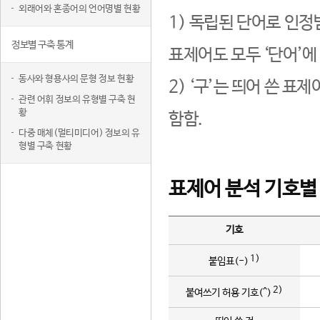
외래어와 혼종어의 언어명별 현황
1) 독립된 단어로 인정
정보별 구축 통계
표제어도 모두 ‘단어’에
동사와 형용사의 문형 정보 현황
2) ‘구’는 띄어 쓴 표
관련 어휘 정보의 유형별 구축 현
황
함함.
다중 매체(멀티미디어) 정보의 유
형별 구축 현황
표제어 분석 기호별
기호
1)
붙임표(-)
2)
붙여쓰기 허용 기호(^)