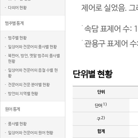
제어로 실었음. 그
다의어 현황
범주별 통계
속담 표제어 수: 1
범주별 현황
관용구 표제어 수:
일상어와 전문어의 품사별 현황
북한어, 방언, 옛말 범주의 품사별
현황
일상어와 전문어의 음절 수별 현
단위별 현황
황
전문어의 전문 분야별 현황
단위
방언의 지역별 현황
1)
단어
원어 통계
2)
구
품사별 현황
합계
일상어와 전문어의 원어 현황