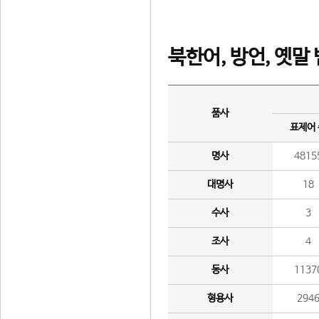
북한어, 방언, 옛말
품사
표제어
명사
4815
대명사
18
수사
3
조사
4
동사
1137
형용사
294