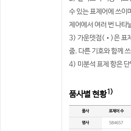
수 있는 표제어에 쓰이며
제어에서 여러 번 나타날
3) 가운뎃점(•)은 표
줌. 다른 기호와 함께 쓰
4) 미분석 표제 항은 
1)
품사별 현황
품사
표제어 수
명사
584657