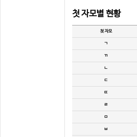
첫 자모별 현황
첫 자모
ㄱ
ㄲ
ㄴ
ㄷ
ㄸ
ㄹ
ㅁ
ㅂ