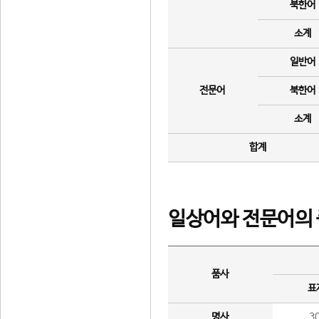
북한어
소계
일반어
전문어
북한어
소계
합계
일상어와 전문어의 
품사
표
명사
3