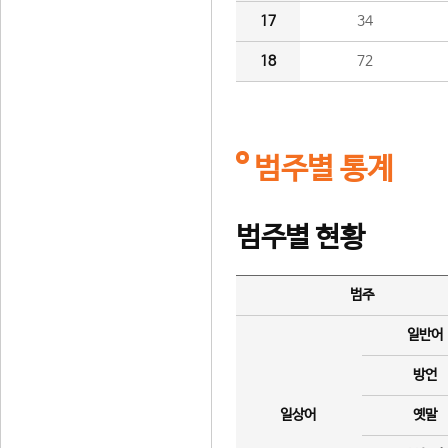
17
34
18
72
범주별 통계
범주별 현황
범주
일반어
방언
일상어
옛말