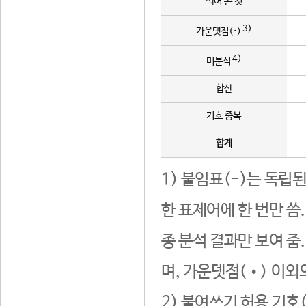
띄어 쓴 것
3)
가운뎃점(·)
4)
미분석
합산
기호 중복
합계
1) 붙임표(-)는 독립
한 표제어에 한 번만 씀
종 분석 결과만 보여 줌
며, 가운뎃점(•) 이외
2) 붙여쓰기 허용 기호