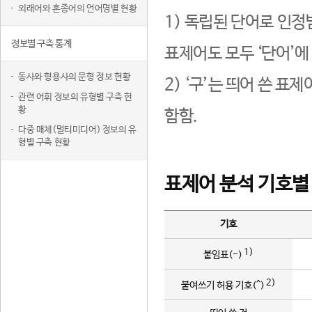
외래어와 혼종어의 언어명별 현황
1) 독립된 단어로 인정
정보별 구축 통계
표제어도 모두 ‘단어’에
동사와 형용사의 문형 정보 현황
2) ‘구’는 띄어 쓴 표
관련 어휘 정보의 유형별 구축 현
황
함함.
다중 매체(멀티미디어) 정보의 유
형별 구축 현황
표제어 분석 기호별
기호
1)
붙임표(-)
2)
붙여쓰기 허용 기호(^)