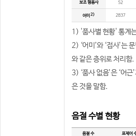
보조 형용사
52
2)
2837
어미
1) '품사별 현황' 통계
2) ‘어미’와 ‘접사’
와 같은 층위로 처리함.
3) ‘품사 없음’은 ‘어
은 것을 말함.
음절 수별 현황
음절 수
표제어 