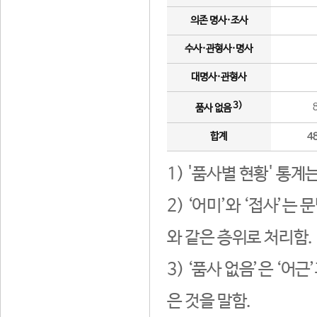
의존 명사·조사
수사·관형사·명사
대명사·관형사
3)
품사 없음
합계
4
1) '품사별 현황' 통계
2) ‘어미’와 ‘접사’
와 같은 층위로 처리함.
3) ‘품사 없음’은 ‘어
은 것을 말함.