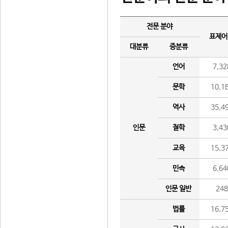
전문 분야
표제어
대분류
중분류
언어
7,32
문학
10,1
역사
35,4
인문
철학
3,43
교육
15,3
민속
6,64
인문 일반
24
법률
16,7