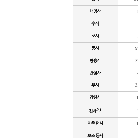
대명사
수사
조사
동사
9
형용사
2
관형사
부사
3
감탄사
2)
접사
의존 명사
보조 동사