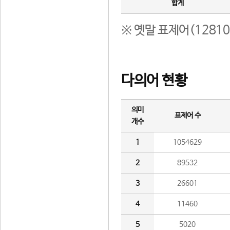
합계
※ 옛말 표제어(1281
다의어 현황
의미
표제어 수
개수
1
1054629
2
89532
3
26601
4
11460
5
5020