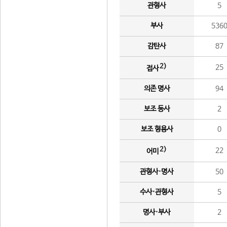
관형사
5
부사
536
감탄사
87
2)
25
접사
의존 명사
94
보조 동사
2
보조 형용사
0
2)
22
어미
관형사·명사
50
수사·관형사
5
명사·부사
2