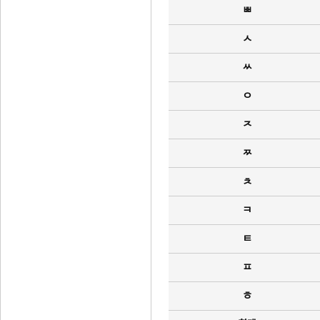
ㅃ
ㅅ
ㅆ
ㅇ
ㅈ
ㅉ
ㅊ
ㅋ
ㅌ
ㅍ
ㅎ