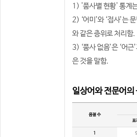
1) '품사별 현황' 통계
2) ‘어미’와 ‘접사’
와 같은 층위로 처리함.
3) ‘품사 없음’은 ‘어
은 것을 말함.
일상어와 전문어의 
음절 수
표
1