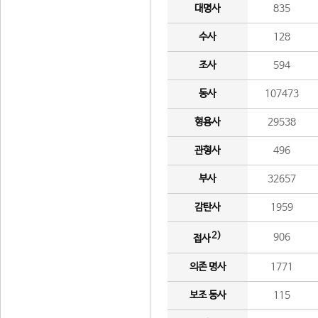
대명사
835
수사
128
조사
594
동사
107473
형용사
29538
관형사
496
부사
32657
감탄사
1959
2)
906
접사
의존 명사
1771
보조 동사
115