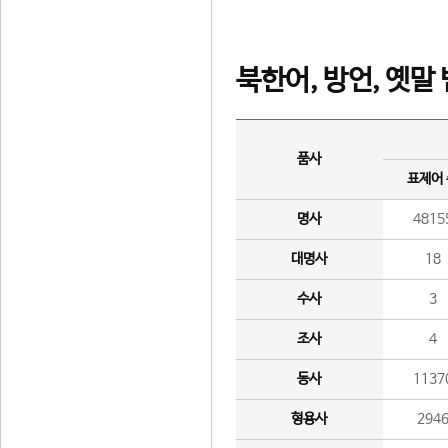
북한어, 방언, 옛말
품사
표제어
명사
4815
대명사
18
수사
3
조사
4
동사
1137
형용사
294