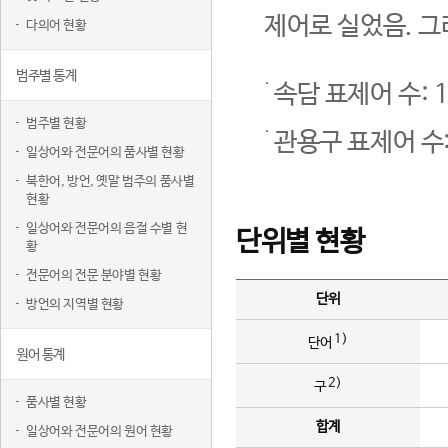
제어로 실었음. 그
다의어 현황
범주별 통계
속담 표제어 수: 1
범주별 현황
관용구 표제어 수:
일상어와 전문어의 품사별 현황
북한어, 방언, 옛말 범주의 품사별
현황
일상어와 전문어의 음절 수별 현
단위별 현황
황
전문어의 전문 분야별 현황
단위
방언의 지역별 현황
1)
단어
원어 통계
2)
구
품사별 현황
합계
일상어와 전문어의 원어 현황