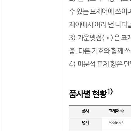
수 있는 표제어에 쓰이며
제어에서 여러 번 나타날
3) 가운뎃점(•)은 표
줌. 다른 기호와 함께 쓰
4) 미분석 표제 항은 
1)
품사별 현황
품사
표제어 수
명사
584657