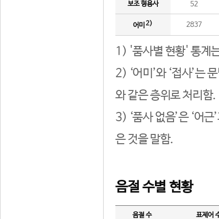
보조 형용사
52
2)
2837
어미
1) '품사별 현황' 통계
2) ‘어미’와 ‘접사’
와 같은 층위로 처리함.
3) ‘품사 없음’은 ‘어
은 것을 말함.
음절 수별 현황
음절 수
표제어 