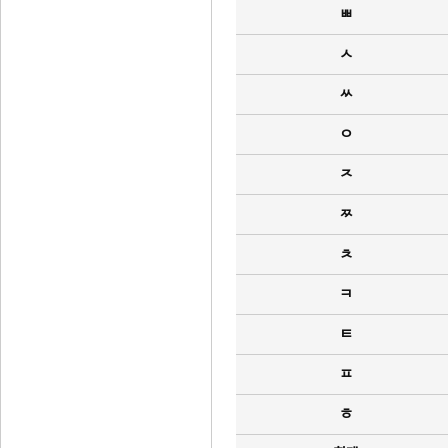
ㅃ
ㅅ
ㅆ
ㅇ
ㅈ
ㅉ
ㅊ
ㅋ
ㅌ
ㅍ
ㅎ