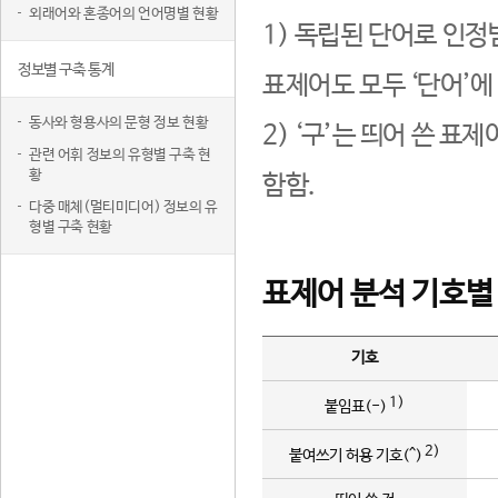
외래어와 혼종어의 언어명별 현황
1) 독립된 단어로 인정
정보별 구축 통계
표제어도 모두 ‘단어’에
동사와 형용사의 문형 정보 현황
2) ‘구’는 띄어 쓴 표
관련 어휘 정보의 유형별 구축 현
황
함함.
다중 매체(멀티미디어) 정보의 유
형별 구축 현황
표제어 분석 기호별
기호
1)
붙임표(-)
2)
붙여쓰기 허용 기호(^)