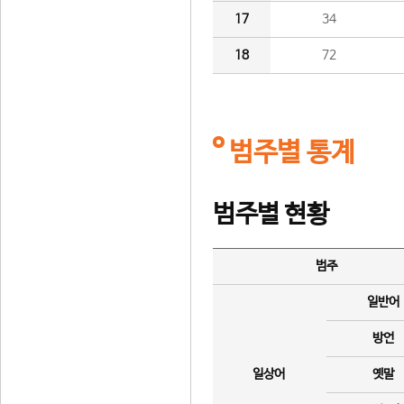
17
34
18
72
범주별 통계
범주별 현황
범주
일반어
방언
일상어
옛말