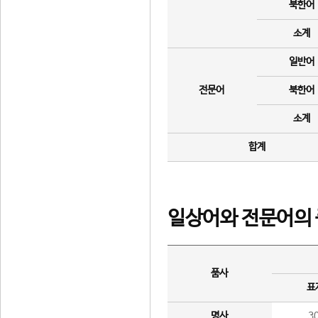
북한어
소계
일반어
전문어
북한어
소계
합계
일상어와 전문어의 
품사
표
명사
3