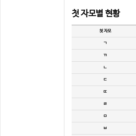
첫 자모별 현황
첫 자모
ㄱ
ㄲ
ㄴ
ㄷ
ㄸ
ㄹ
ㅁ
ㅂ