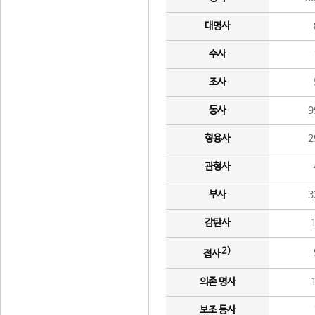
대명사
수사
조사
동사
9
형용사
2
관형사
부사
3
감탄사
2)
접사
의존 명사
보조 동사