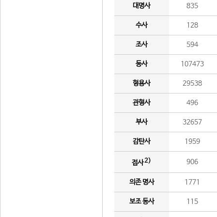
대명사
835
수사
128
조사
594
동사
107473
형용사
29538
관형사
496
부사
32657
감탄사
1959
2)
906
접사
의존 명사
1771
보조 동사
115