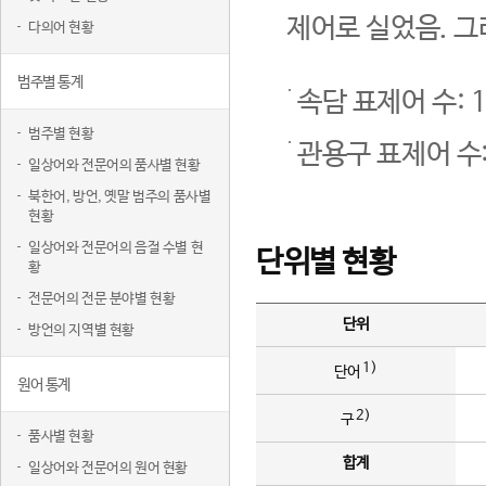
제어로 실었음. 그
다의어 현황
범주별 통계
속담 표제어 수: 1
범주별 현황
관용구 표제어 수:
일상어와 전문어의 품사별 현황
북한어, 방언, 옛말 범주의 품사별
현황
일상어와 전문어의 음절 수별 현
단위별 현황
황
전문어의 전문 분야별 현황
단위
방언의 지역별 현황
1)
단어
원어 통계
2)
구
품사별 현황
합계
일상어와 전문어의 원어 현황