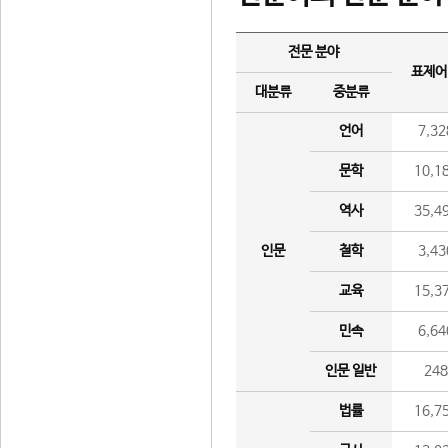
전문 분야
표제어
대분류
중분류
언어
7,32
문학
10,1
역사
35,4
인문
철학
3,43
교육
15,3
민속
6,64
인문 일반
24
법률
16,7