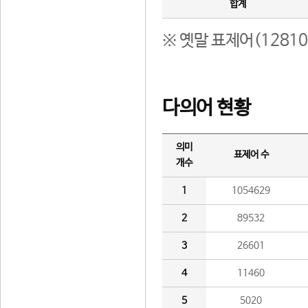
합계
※ 옛말 표제어(1281
다의어 현황
의미
표제어 수
개수
1
1054629
2
89532
3
26601
4
11460
5
5020