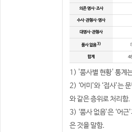
의존 명사·조사
수사·관형사·명사
대명사·관형사
3)
품사 없음
합계
4
1) '품사별 현황' 통계
2) ‘어미’와 ‘접사’
와 같은 층위로 처리함.
3) ‘품사 없음’은 ‘어
은 것을 말함.