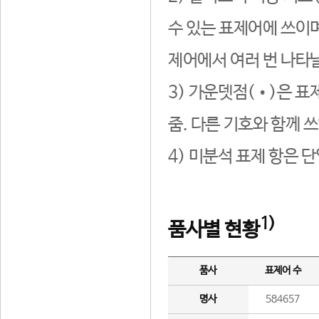
수 있는 표제어에 쓰이며
제어에서 여러 번 나타날
3) 가운뎃점(•)은 표
줌. 다른 기호와 함께 쓰
4) 미분석 표제 항은 
1)
품사별 현황
품사
표제어 수
명사
584657