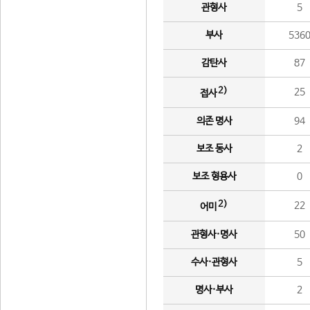
관형사
5
부사
536
감탄사
87
2)
25
접사
의존 명사
94
보조 동사
2
보조 형용사
0
2)
22
어미
관형사·명사
50
수사·관형사
5
명사·부사
2