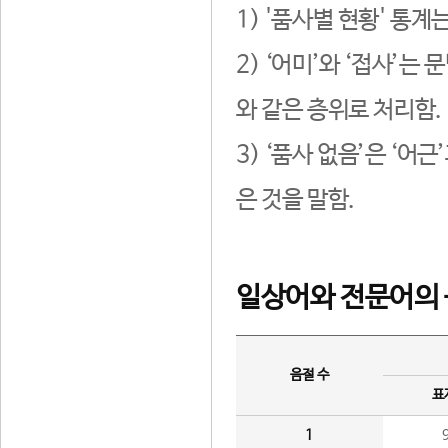
1) '품사별 현황' 통계
2) ‘어미’와 ‘접사’
와 같은 층위로 처리함.
3) ‘품사 없음’은 ‘어
은 것을 말함.
일상어와 전문어의 
음절 수
표
1