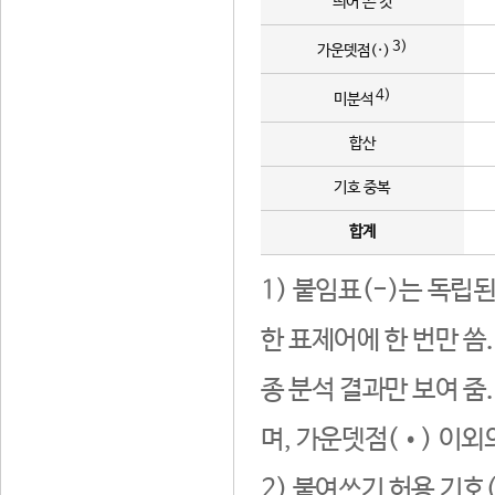
띄어 쓴 것
3)
가운뎃점(·)
4)
미분석
합산
기호 중복
합계
1) 붙임표(-)는 독립
한 표제어에 한 번만 씀
종 분석 결과만 보여 줌
며, 가운뎃점(•) 이외
2) 붙여쓰기 허용 기호