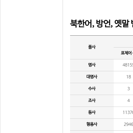
북한어, 방언, 옛말
품사
표제어
명사
4815
대명사
18
수사
3
조사
4
동사
1137
형용사
294