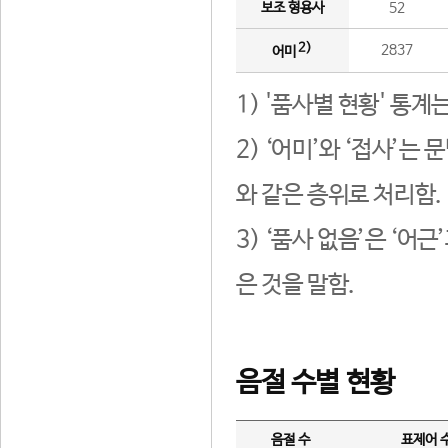
보조 형용사
52
2)
2837
어미
1) '품사별 현황' 통계
2) ‘어미’와 ‘접사’
와 같은 층위로 처리함.
3) ‘품사 없음’은 ‘어
은 것을 말함.
음절 수별 현황
음절 수
표제어 