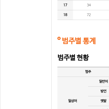
17
34
18
72
범주별 통계
범주별 현황
범주
일반어
방언
일상어
옛말