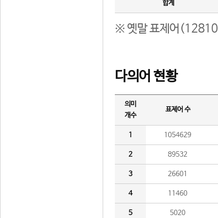
합계
※ 옛말 표제어(1281
다의어 현황
의미
표제어 수
개수
1
1054629
2
89532
3
26601
4
11460
5
5020