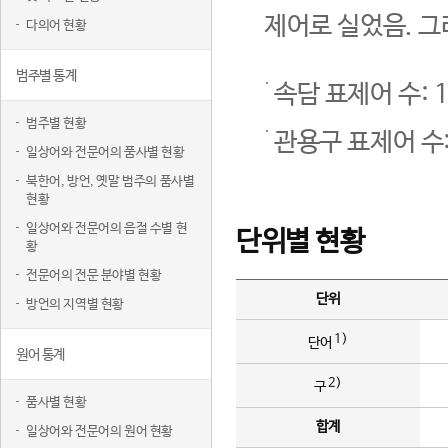
제어로 실었음. 그
다의어 현황
범주별 통계
속담 표제어 수: 1
범주별 현황
관용구 표제어 수:
일상어와 전문어의 품사별 현황
북한어, 방언, 옛말 범주의 품사별
현황
일상어와 전문어의 음절 수별 현
단위별 현황
황
전문어의 전문 분야별 현황
단위
방언의 지역별 현황
1)
단어
원어 통계
2)
구
품사별 현황
합계
일상어와 전문어의 원어 현황