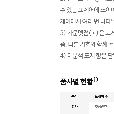
수 있는 표제어에 쓰이며
제어에서 여러 번 나타날
3) 가운뎃점(•)은 표
줌. 다른 기호와 함께 쓰
4) 미분석 표제 항은 
1)
품사별 현황
품사
표제어 수
명사
584657