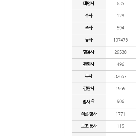
대명사
835
수사
128
조사
594
동사
107473
형용사
29538
관형사
496
부사
32657
감탄사
1959
2)
906
접사
의존 명사
1771
보조 동사
115