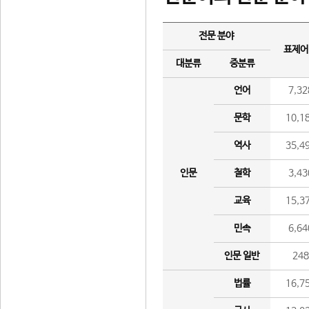
전문 분야
표제어
대분류
중분류
언어
7,32
문학
10,1
역사
35,4
인문
철학
3,43
교육
15,3
민속
6,64
인문 일반
24
법률
16,7