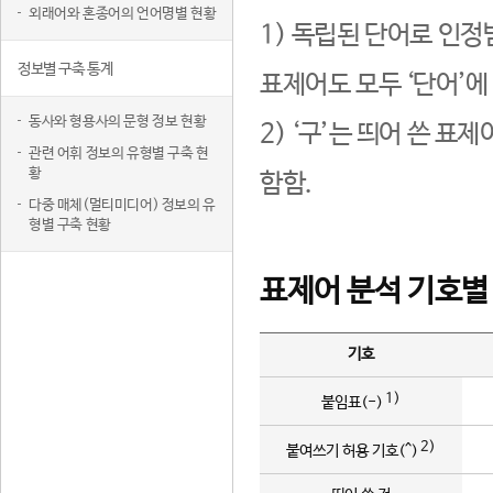
외래어와 혼종어의 언어명별 현황
1) 독립된 단어로 인정
정보별 구축 통계
표제어도 모두 ‘단어’에
동사와 형용사의 문형 정보 현황
2) ‘구’는 띄어 쓴 표
관련 어휘 정보의 유형별 구축 현
황
함함.
다중 매체(멀티미디어) 정보의 유
형별 구축 현황
표제어 분석 기호별
기호
1)
붙임표(-)
2)
붙여쓰기 허용 기호(^)