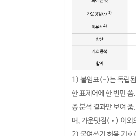
띄어 쓴 것
3)
가운뎃점(·)
4)
미분석
합산
기호 중복
합계
1) 붙임표(-)는 독립
한 표제어에 한 번만 씀
종 분석 결과만 보여 줌
며, 가운뎃점(•) 이외
2) 붙여쓰기 허용 기호