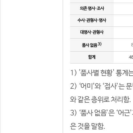
의존 명사·조사
수사·관형사·명사
대명사·관형사
3)
품사 없음
합계
4
1) '품사별 현황' 통계
2) ‘어미’와 ‘접사’
와 같은 층위로 처리함.
3) ‘품사 없음’은 ‘어
은 것을 말함.