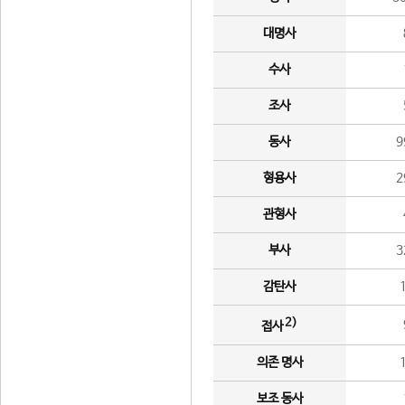
대명사
수사
조사
동사
9
형용사
2
관형사
부사
3
감탄사
2)
접사
의존 명사
보조 동사