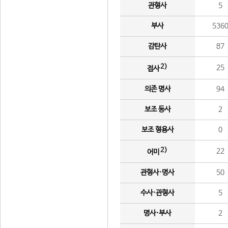
관형사
5
부사
536
감탄사
87
2)
25
접사
의존 명사
94
보조 동사
2
보조 형용사
0
2)
22
어미
관형사·명사
50
수사·관형사
5
명사·부사
2