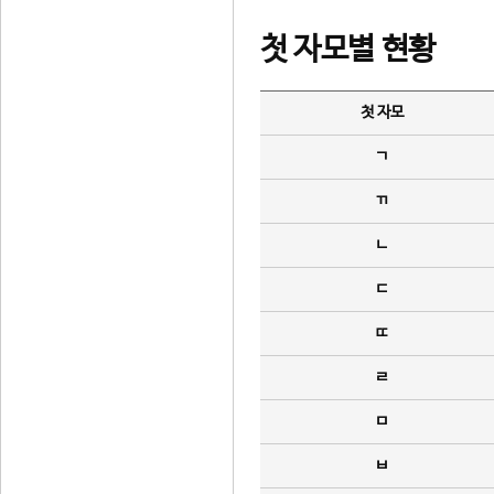
첫 자모별 현황
첫 자모
ㄱ
ㄲ
ㄴ
ㄷ
ㄸ
ㄹ
ㅁ
ㅂ