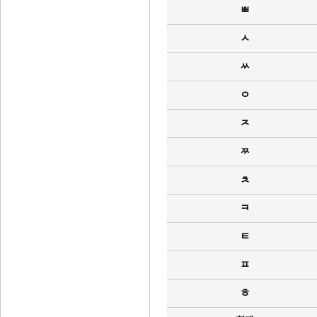
ㅃ
ㅅ
ㅆ
ㅇ
ㅈ
ㅉ
ㅊ
ㅋ
ㅌ
ㅍ
ㅎ