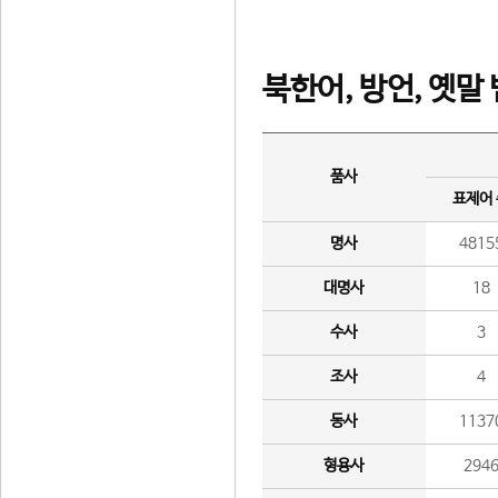
북한어, 방언, 옛말
품사
표제어
명사
4815
대명사
18
수사
3
조사
4
동사
1137
형용사
294