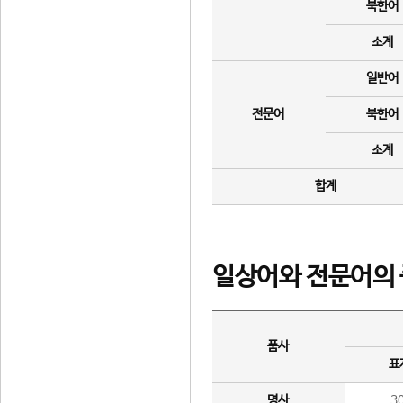
북한어
소계
일반어
전문어
북한어
소계
합계
일상어와 전문어의 
품사
표
명사
3