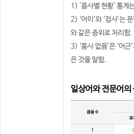
1) '품사별 현황' 통계
2) ‘어미’와 ‘접사’
와 같은 층위로 처리함.
3) ‘품사 없음’은 ‘어
은 것을 말함.
일상어와 전문어의 
음절 수
표
1