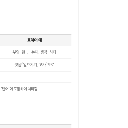
표제어 예
부엌, 햇-, -는데, 생각-하다
윗몸^일으키기, 고가^도로
 ‘단어’에 포함하여 처리함.