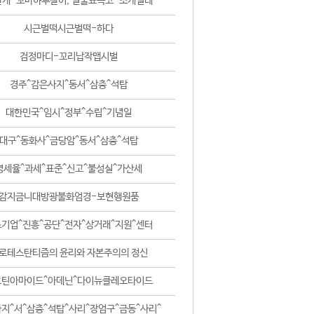
날개-꼬마하루살이, 털줄뾰족코-조개벌레
시근벌떡시근벌떡-하다
검정마디-꼬리납작맵시벌
경주^감은사지^동서^삼층^석탑
대한민국^임시^정부^수립^기념일
대구^동화사^금당암^동서^삼층^석탑
영세율^과세^표준^신고^불성실^가산세
감지금니대방광불화엄경-보현행원품
기업^진흥^공단^전자^상거래^지원^센터
로테스탄티즘의 윤리와 자본주의의 정신
코틴아마이드^아데닌^다이뉴클레오타이드
지^서^삼층^석탑^사리^장엄구^금동^사리^