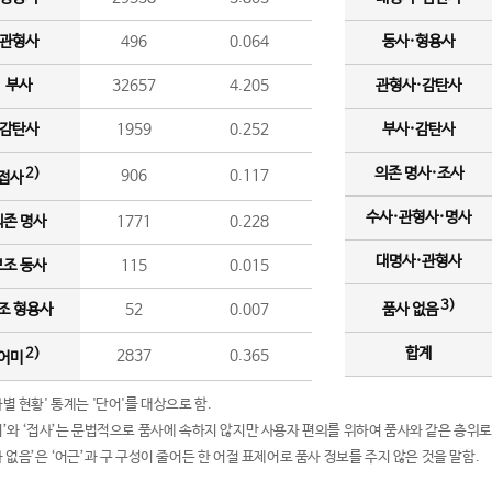
관형사
496
0.064
동사·형용사
부사
32657
4.205
관형사·감탄사
감탄사
1959
0.252
부사·감탄사
의존 명사·조사
2)
906
0.117
접사
수사·관형사·명사
의존 명사
1771
0.228
대명사·관형사
보조 동사
115
0.015
3)
조 형용사
52
0.007
품사 없음
합계
2)
2837
0.365
어미
품사별 현황' 통계는 '단어'를 대상으로 함.
어미’와 ‘접사’는 문법적으로 품사에 속하지 않지만 사용자 편의를 위하여 품사와 같은 층위로
품사 없음’은 ‘어근’과 구 구성이 줄어든 한 어절 표제어로 품사 정보를 주지 않은 것을 말함.