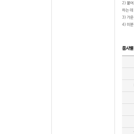
2) 붙
하는 데
3) 가
4) 미
품사별