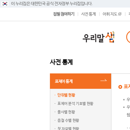
이 누리집은 대한민국 공식 전자정부 누리집입니다.
집필 참여하기
사전 통계
어휘 지도
사전 통계
표제어 통계
표
단위별 현황
우
표제어 분석 기호별 현황
우
품사별 현황
됨
음절 수별 현황
첫 자모별 현황