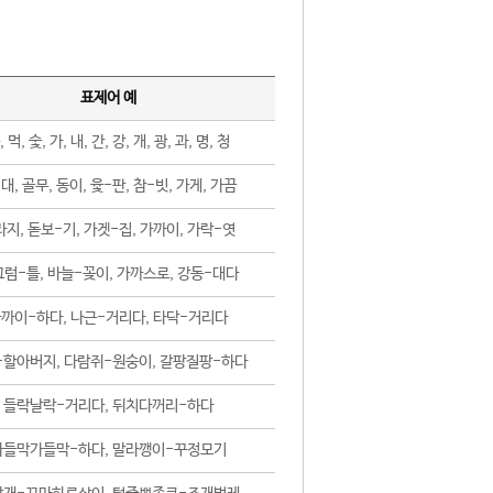
표제어 예
, 먹, 숯, 가, 내, 간, 강, 개, 광, 과, 명, 청
대, 골무, 동이, 윷-판, 참-빗, 가게, 가끔
지, 돋보-기, 가겟-집, 가까이, 가락-엿
럼-틀, 바늘-꽂이, 가까스로, 강동-대다
까이-하다, 나근-거리다, 타닥-거리다
-할아버지, 다람쥐-원숭이, 갈팡질팡-하다
들락날락-거리다, 뒤치다꺼리-하다
가들막가들막-하다, 말라깽이-꾸정모기