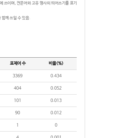
제어에 쓰이며, 전문어와 고유 명사의 띄어쓰기를 표기
 함께 쓰일 수 있음.
표제어 수
비율(%)
3369
0.434
404
0.052
101
0.013
90
0.012
1
0
4
0.001