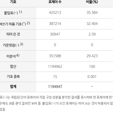
기호
표제어 수
비율(%)
1)
425213
35.584
붙임표(-)
2)
387214
32.404
여쓰기 허용 기호(^)
띄어 쓴 것
30947
2.59
3)
0
0
가운뎃점(·)
4)
351588
29.423
미분석
합산
1194962
100
기호 중복
15
0.001
합계
1194947
-
임표(-)는 독립된 단어 표제어의 직접 구성 성분을 분석한 결과를 표시하며 한 표제어에 한
우에도 최종 분석 결과만 보여 줌. 붙임표(-)가 쓰인 표제어는 띄어 쓰는 것이 허용되지 
않음.