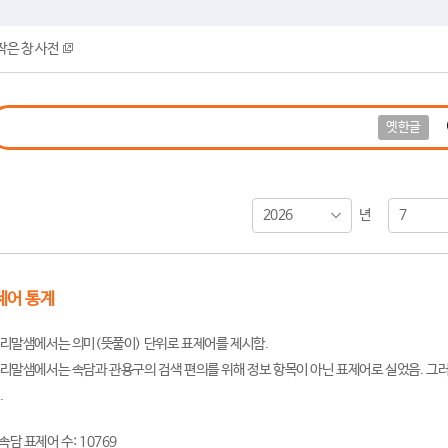
작은 창 사전
옛한글
2026
7
년
제어 통계
리말샘에서는 의미(뜻풀이) 단위로 표제어를 제시함.
리말샘에서는 속담과 관용구의 검색 편의를 위해 정보 항목이 아닌 표제어로 실었음. 그러
.
속담 표제어 수: 10769