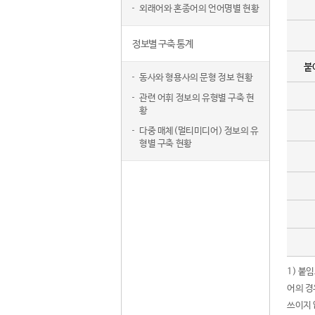
외래어와 혼종어의 언어명별 현황
정보별 구축 통계
붙
동사와 형용사의 문형 정보 현황
관련 어휘 정보의 유형별 구축 현
황
다중 매체(멀티미디어) 정보의 유
형별 구축 현황
1) 붙
어의 경
쓰이지 