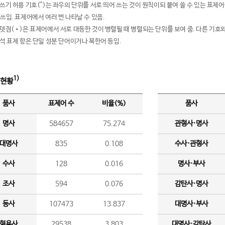
여쓰기 허용 기호(^)는 좌우의 단위를 서로 띄어 쓰는 것이 원칙이되 붙여 쓸 수 있는 표
 쓰임. 표제어에서 여러 번 나타날 수 있음.
운뎃점(•)은 표제어에서 서로 대등한 것이 병렬될 때 병렬되는 단위를 보여 줌. 다른 기호와
분석 표제 항은 단일 성분 단어이거나 북한어 등임.
1)
 현황
품사
표제어 수
비율(%)
품사
명사
584657
75.274
관형사·명사
대명사
835
0.108
수사·관형사
수사
128
0.016
명사·부사
조사
594
0.076
감탄사·명사
동사
107473
13.837
대명사·부사
형용사
29538
3.803
대명사·감탄사