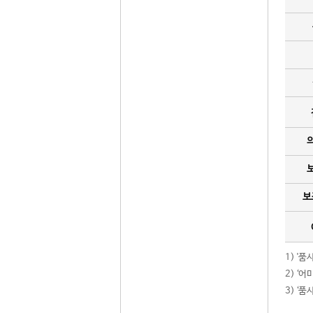
보
1) '
2) ‘
3) ‘