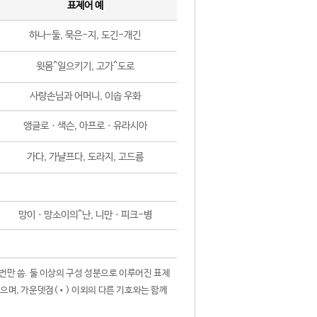
표제어 예
하나-둘, 묵은-지, 도긴-개긴
윗몸^일으키기, 고가^도로
사랑손님과 어머니, 이솝 우화
앵글로ㆍ색슨, 아프로ㆍ유라시아
가다, 가냘프다, 도라지, 고드름
망이ㆍ망소이의^난, 니만ㆍ피크-병
 번만 씀. 둘 이상의 구성 성분으로 이루어진 표제
않으며, 가운뎃점(•) 이외의 다른 기호와는 함께