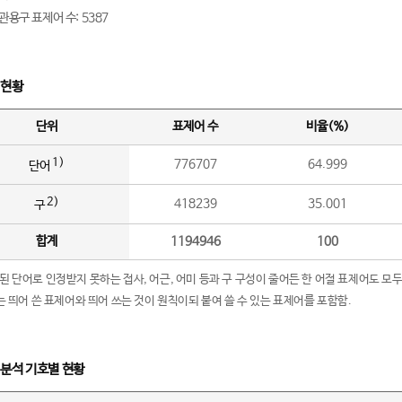
관용구 표제어 수: 5387
 현황
단위
표제어 수
비율(%)
1)
776707
64.999
단어
2)
418239
35.001
구
합계
1194946
100
립된 단어로 인정받지 못하는 접사, 어근, 어미 등과 구 구성이 줄어든 한 어절 표제어도 모두
구’는 띄어 쓴 표제어와 띄어 쓰는 것이 원칙이되 붙여 쓸 수 있는 표제어를 포함함.
 분석 기호별 현황