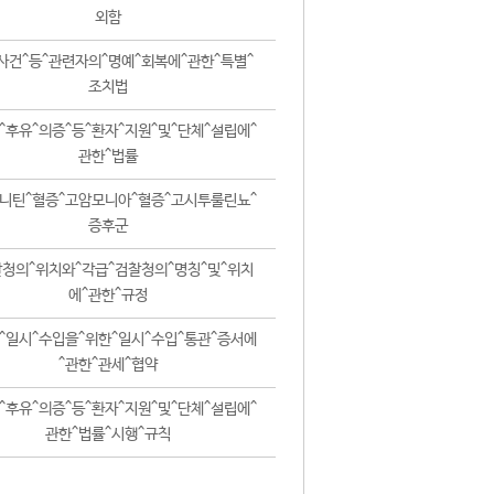
외함
사건^등^관련자의^명예^회복에^관한^특별^
조치법
^후유^의증^등^환자^지원^및^단체^설립에^
관한^법률
니틴^혈증^고암모니아^혈증^고시투룰린뇨^
증후군
청의^위치와^각급^검찰청의^명칭^및^위치
에^관한^규정
^일시^수입을^위한^일시^수입^통관^증서에
^관한^관세^협약
^후유^의증^등^환자^지원^및^단체^설립에^
관한^법률^시행^규칙