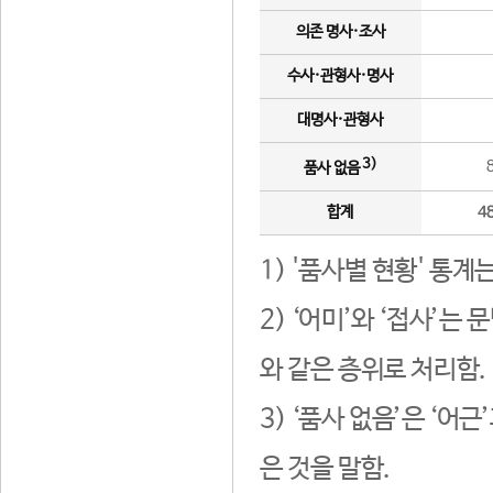
의존 명사·조사
수사·관형사·명사
대명사·관형사
3)
품사 없음
합계
4
1) '품사별 현황' 통계
2) ‘어미’와 ‘접사’
와 같은 층위로 처리함.
3) ‘품사 없음’은 ‘어
은 것을 말함.