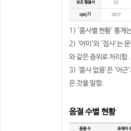
보조 형용사
52
2)
2837
어미
1) '품사별 현황' 통계
2) ‘어미’와 ‘접사’
와 같은 층위로 처리함.
3) ‘품사 없음’은 ‘어
은 것을 말함.
음절 수별 현황
음절 수
표제어 