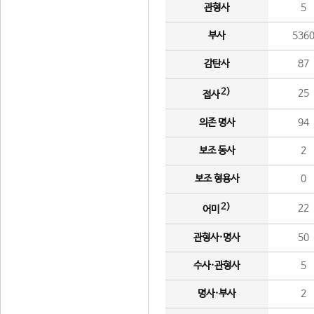
관형사
5
부사
536
감탄사
87
2)
25
접사
의존 명사
94
보조 동사
2
보조 형용사
0
2)
22
어미
관형사·명사
50
수사·관형사
5
명사·부사
2