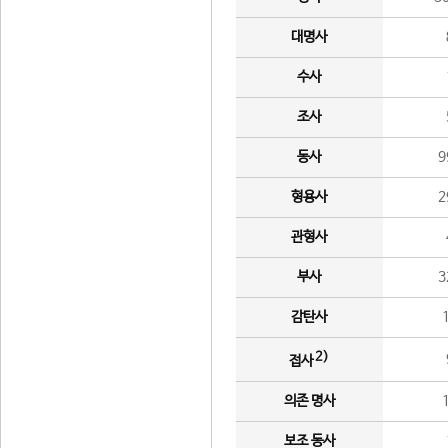
대명사
수사
조사
동사
9
형용사
2
관형사
부사
3
감탄사
2)
접사
의존 명사
보조 동사