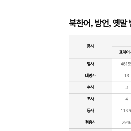
북한어, 방언, 옛말
품사
표제어
명사
4815
대명사
18
수사
3
조사
4
동사
1137
형용사
294