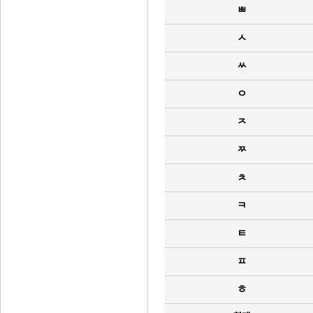
ㅃ
ㅅ
ㅆ
ㅇ
ㅈ
ㅉ
ㅊ
ㅋ
ㅌ
ㅍ
ㅎ