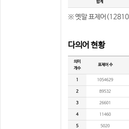
합계
※ 옛말 표제어(1281
다의어 현황
의미
표제어 수
개수
1
1054629
2
89532
3
26601
4
11460
5
5020