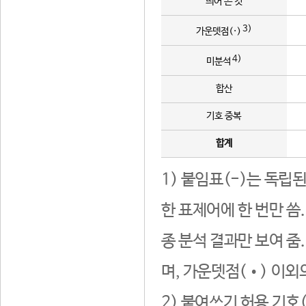
띄어 쓴 것
3)
가운뎃점(·)
4)
미분석
합산
기호 중복
합계
1) 붙임표(-)는 독립
한 표제어에 한 번만 씀
종 분석 결과만 보여 줌
며, 가운뎃점(•) 이외
2) 붙여쓰기 허용 기호