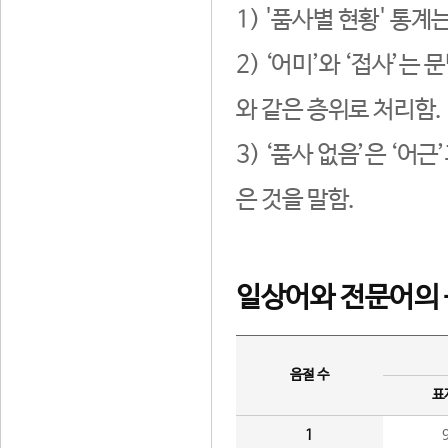
1) '품사별 현황' 통계
2) ‘어미’와 ‘접사’
와 같은 층위로 처리함.
3) ‘품사 없음’은 ‘어
은 것을 말함.
일상어와 전문어의 
음절 수
표
1