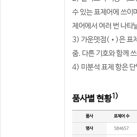
수 있는 표제어에 쓰이며
제어에서 여러 번 나타날
3) 가운뎃점(•)은 표
줌. 다른 기호와 함께 쓰
4) 미분석 표제 항은 
1)
품사별 현황
품사
표제어 수
명사
584657