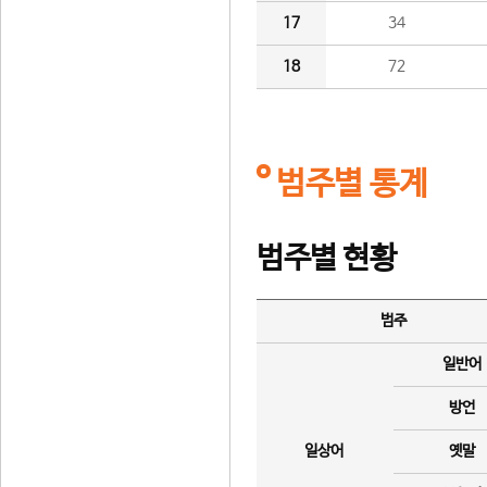
17
34
18
72
범주별 통계
범주별 현황
범주
일반어
방언
일상어
옛말