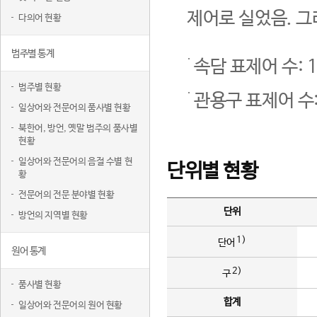
제어로 실었음. 그
다의어 현황
범주별 통계
속담 표제어 수: 1
범주별 현황
관용구 표제어 수:
일상어와 전문어의 품사별 현황
북한어, 방언, 옛말 범주의 품사별
현황
일상어와 전문어의 음절 수별 현
단위별 현황
황
전문어의 전문 분야별 현황
단위
방언의 지역별 현황
1)
단어
원어 통계
2)
구
품사별 현황
합계
일상어와 전문어의 원어 현황