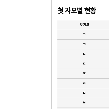
첫 자모별 현황
첫 자모
ㄱ
ㄲ
ㄴ
ㄷ
ㄸ
ㄹ
ㅁ
ㅂ