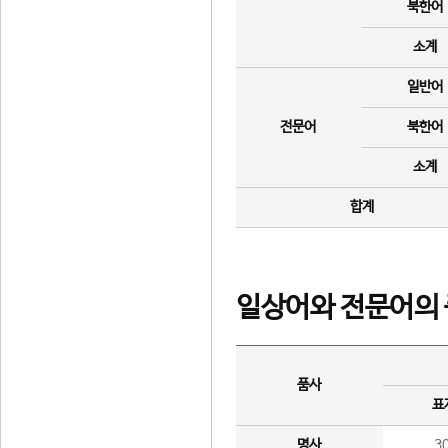
북한어
소계
일반어
전문어
북한어
소계
합계
일상어와 전문어의 
품사
표
명사
3