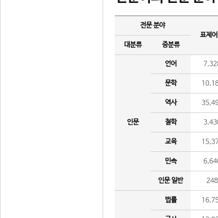
전문 분야
표제어
대분류
중분류
언어
7,32
문학
10,1
역사
35,4
인문
철학
3,43
교육
15,3
민속
6,64
인문 일반
24
법률
16,7