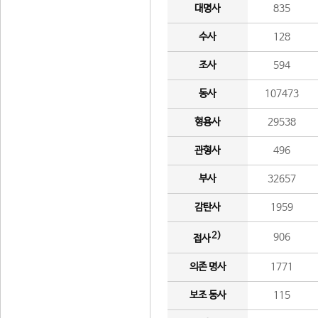
대명사
835
수사
128
조사
594
동사
107473
형용사
29538
관형사
496
부사
32657
감탄사
1959
2)
906
접사
의존 명사
1771
보조 동사
115