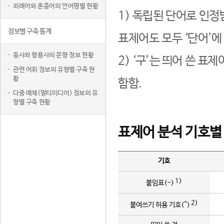
외래어와 혼종어의 언어명별 현황
1) 독립된 단어로 인정
정보별 구축 통계
표제어도 모두 ‘단어’에
동사와 형용사의 문형 정보 현황
2) ‘구’는 띄어 쓴 표
관련 어휘 정보의 유형별 구축 현
황
함함.
다중 매체(멀티미디어) 정보의 유
형별 구축 현황
표제어 분석 기호별
기호
1)
붙임표(-)
2)
붙여쓰기 허용 기호(^)