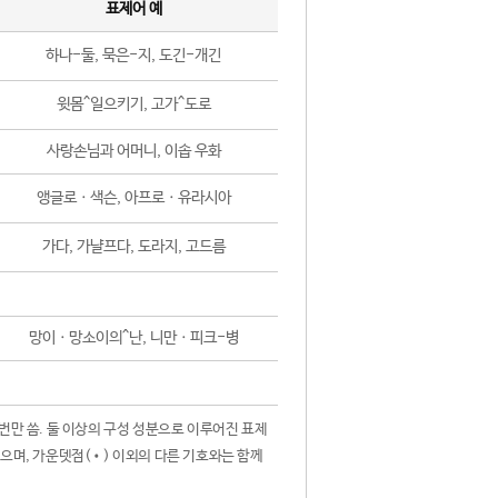
표제어 예
하나-둘, 묵은-지, 도긴-개긴
윗몸^일으키기, 고가^도로
사랑손님과 어머니, 이솝 우화
앵글로ㆍ색슨, 아프로ㆍ유라시아
가다, 가냘프다, 도라지, 고드름
망이ㆍ망소이의^난, 니만ㆍ피크-병
 번만 씀. 둘 이상의 구성 성분으로 이루어진 표제
않으며, 가운뎃점(•) 이외의 다른 기호와는 함께