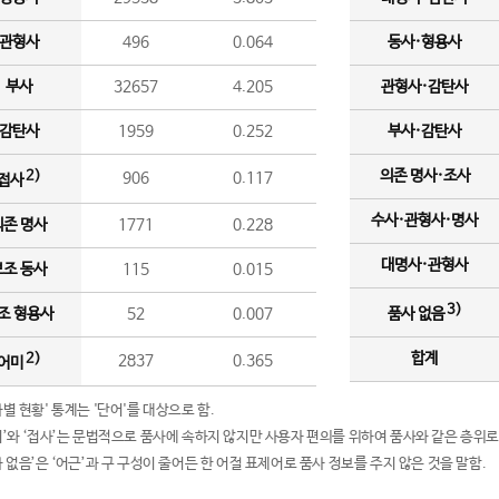
관형사
496
0.064
동사·형용사
부사
32657
4.205
관형사·감탄사
감탄사
1959
0.252
부사·감탄사
의존 명사·조사
2)
906
0.117
접사
수사·관형사·명사
의존 명사
1771
0.228
대명사·관형사
보조 동사
115
0.015
3)
조 형용사
52
0.007
품사 없음
합계
2)
2837
0.365
어미
품사별 현황' 통계는 '단어'를 대상으로 함.
어미’와 ‘접사’는 문법적으로 품사에 속하지 않지만 사용자 편의를 위하여 품사와 같은 층위로
품사 없음’은 ‘어근’과 구 구성이 줄어든 한 어절 표제어로 품사 정보를 주지 않은 것을 말함.