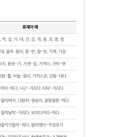
표제어 예
, 먹, 숯, 가, 내, 간, 강, 개, 광, 과, 명, 청
대, 골무, 동이, 윷-판, 참-빗, 가게, 가끔
지, 돋보-기, 가겟-집, 가까이, 가락-엿
럼-틀, 바늘-꽂이, 가까스로, 강동-대다
까이-하다, 나근-거리다, 타닥-거리다
-할아버지, 다람쥐-원숭이, 갈팡질팡-하다
들락날락-거리다, 뒤치다꺼리-하다
가들막가들막-하다, 말라깽이-꾸정모기