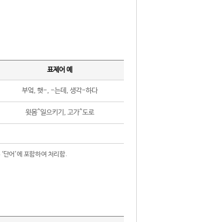
표제어 예
부엌, 햇-, -는데, 생각-하다
윗몸^일으키기, 고가^도로
 ‘단어’에 포함하여 처리함.