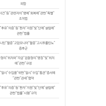
외함
사건^등^관련자의^명예^회복에^관한^특별^
조치법
^후유^의증^등^환자^지원^및^단체^설립에^
관한^법률
니틴^혈증^고암모니아^혈증^고시투룰린뇨^
증후군
청의^위치와^각급^검찰청의^명칭^및^위치
에^관한^규정
^일시^수입을^위한^일시^수입^통관^증서에
^관한^관세^협약
^후유^의증^등^환자^지원^및^단체^설립에^
관한^법률^시행^규칙