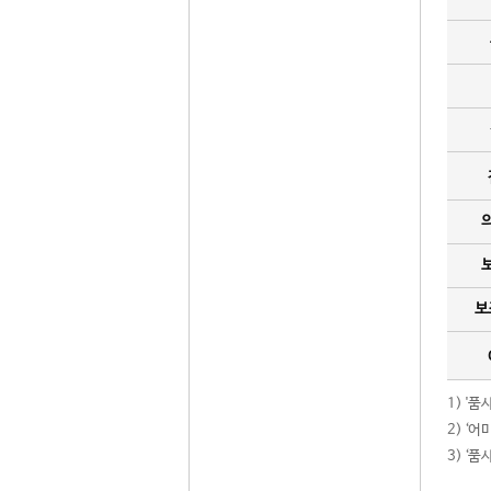
보
1) '
2) ‘
3) ‘