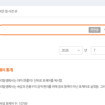
작은 창 사전
옛한글
2026
7
년
제어 통계
리말샘에서는 의미(뜻풀이) 단위로 표제어를 제시함.
리말샘에서는 속담과 관용구의 검색 편의를 위해 정보 항목이 아닌 표제어로 실었음. 그러
.
속담 표제어 수: 10769