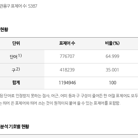
관용구 표제어 수: 5387
 현황
단위
표제어 수
비율(%)
1)
776707
64.999
단어
2)
418239
35.001
구
합계
1194946
100
립된 단어로 인정받지 못하는 접사, 어근, 어미 등과 구 구성이 줄어든 한 어절 표제어도 모두
구’는 띄어 쓴 표제어와 띄어 쓰는 것이 원칙이되 붙여 쓸 수 있는 표제어를 포함함.
 분석 기호별 현황