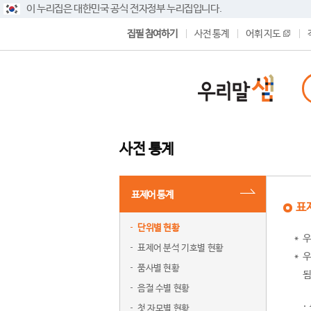
이 누리집은 대한민국 공식 전자정부 누리집입니다.
집필 참여하기
사전 통계
어휘 지도
사전 통계
표제어 통계
표
단위별 현황
우
표제어 분석 기호별 현황
우
품사별 현황
됨
음절 수별 현황
첫 자모별 현황