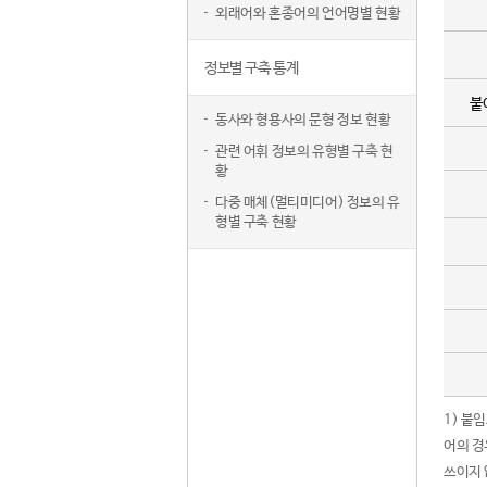
외래어와 혼종어의 언어명별 현황
정보별 구축 통계
붙
동사와 형용사의 문형 정보 현황
관련 어휘 정보의 유형별 구축 현
황
다중 매체(멀티미디어) 정보의 유
형별 구축 현황
1) 붙
어의 경
쓰이지 