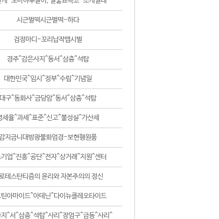
날개-꼬마하루살이, 털줄뾰족코-조개벌레
시근벌떡시근벌떡-하다
검정마디-꼬리납작맵시벌
경주^감은사지^동서^삼층^석탑
대한민국^임시^정부^수립^기념일
대구^동화사^금당암^동서^삼층^석탑
영세율^과세^표준^신고^불성실^가산세
감지금니대방광불화엄경-보현행원품
기업^진흥^공단^전자^상거래^지원^센터
로테스탄티즘의 윤리와 자본주의의 정신
코틴아마이드^아데닌^다이뉴클레오타이드
지^서^삼층^석탑^사리^장엄구^금동^사리^