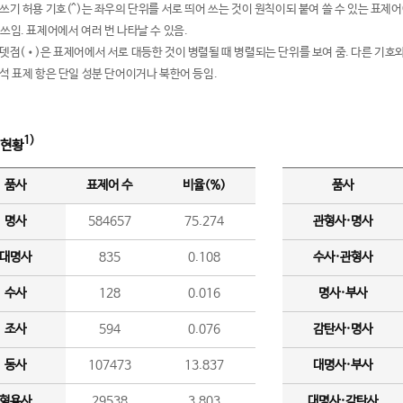
여쓰기 허용 기호(^)는 좌우의 단위를 서로 띄어 쓰는 것이 원칙이되 붙여 쓸 수 있는 표
 쓰임. 표제어에서 여러 번 나타날 수 있음.
운뎃점(•)은 표제어에서 서로 대등한 것이 병렬될 때 병렬되는 단위를 보여 줌. 다른 기호와
분석 표제 항은 단일 성분 단어이거나 북한어 등임.
1)
 현황
품사
표제어 수
비율(%)
품사
명사
584657
75.274
관형사·명사
대명사
835
0.108
수사·관형사
수사
128
0.016
명사·부사
조사
594
0.076
감탄사·명사
동사
107473
13.837
대명사·부사
형용사
29538
3.803
대명사·감탄사