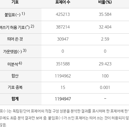
기호
표제어 수
비율(%)
1)
425213
35.584
붙임표(-)
2)
387214
32.404
여쓰기 허용 기호(^)
띄어 쓴 것
30947
2.59
3)
0
0
가운뎃점(·)
4)
351588
29.423
미분석
합산
1194962
100
기호 중복
15
0.001
합계
1194947
-
임표(-)는 독립된 단어 표제어의 직접 구성 성분을 분석한 결과를 표시하며 한 표제어에 한
우에도 최종 분석 결과만 보여 줌. 붙임표(-)가 쓰인 표제어는 띄어 쓰는 것이 허용되지 
않음.