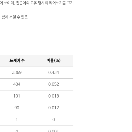
제어에 쓰이며, 전문어와 고유 명사의 띄어쓰기를 표기
 함께 쓰일 수 있음.
표제어 수
비율(%)
3369
0.434
404
0.052
101
0.013
90
0.012
1
0
4
0.001