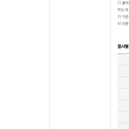
2) 붙
하는 데
3) 가
4) 미
품사별