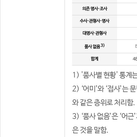
의존 명사·조사
수사·관형사·명사
대명사·관형사
3)
품사 없음
합계
4
1) '품사별 현황' 통계
2) ‘어미’와 ‘접사’
와 같은 층위로 처리함.
3) ‘품사 없음’은 ‘어
은 것을 말함.