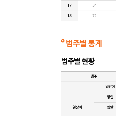
17
34
18
72
범주별 통계
범주별 현황
범주
일반어
방언
일상어
옛말