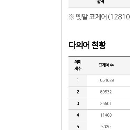
합계
※ 옛말 표제어(1281
다의어 현황
의미
표제어 수
개수
1
1054629
2
89532
3
26601
4
11460
5
5020