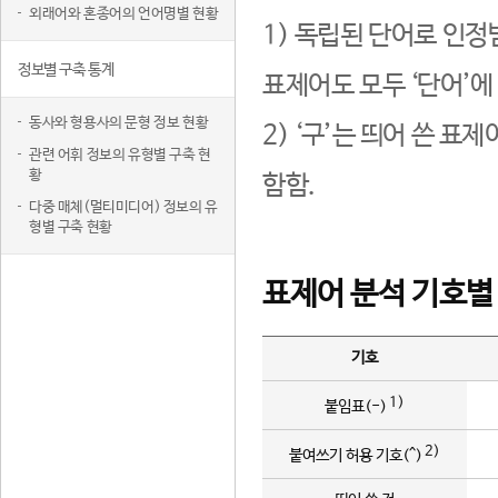
외래어와 혼종어의 언어명별 현황
1) 독립된 단어로 인정
정보별 구축 통계
표제어도 모두 ‘단어’에
동사와 형용사의 문형 정보 현황
2) ‘구’는 띄어 쓴 표
관련 어휘 정보의 유형별 구축 현
황
함함.
다중 매체(멀티미디어) 정보의 유
형별 구축 현황
표제어 분석 기호별
기호
1)
붙임표(-)
2)
붙여쓰기 허용 기호(^)