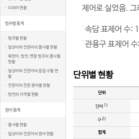
제어로 실었음. 그
다의어 현황
범주별 통계
속담 표제어 수: 1
범주별 현황
관용구 표제어 수:
일상어와 전문어의 품사별 현황
북한어, 방언, 옛말 범주의 품사별
현황
일상어와 전문어의 음절 수별 현
단위별 현황
황
전문어의 전문 분야별 현황
단위
방언의 지역별 현황
1)
단어
원어 통계
2)
구
품사별 현황
합계
일상어와 전문어의 원어 현황