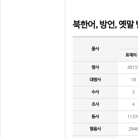
북한어, 방언, 옛말
품사
표제어
명사
4815
대명사
18
수사
3
조사
4
동사
1137
형용사
294