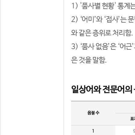
1) '품사별 현황' 통계
2) ‘어미’와 ‘접사’
와 같은 층위로 처리함.
3) ‘품사 없음’은 ‘어
은 것을 말함.
일상어와 전문어의 
음절 수
표
1