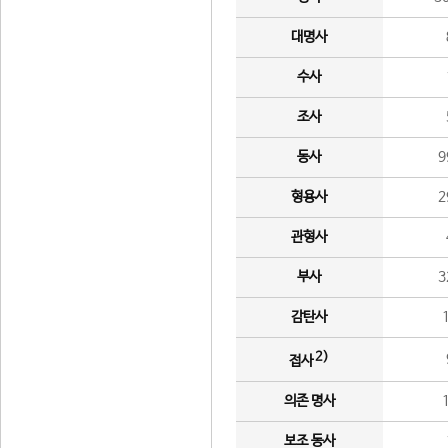
대명사
수사
조사
동사
9
형용사
2
관형사
부사
3
감탄사
2)
접사
의존 명사
보조 동사