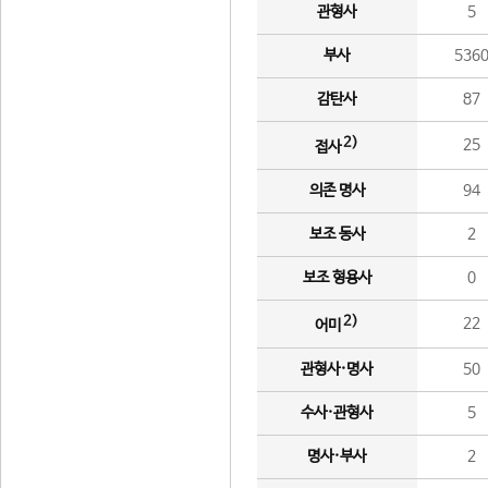
관형사
5
부사
536
감탄사
87
2)
25
접사
의존 명사
94
보조 동사
2
보조 형용사
0
2)
22
어미
관형사·명사
50
수사·관형사
5
명사·부사
2