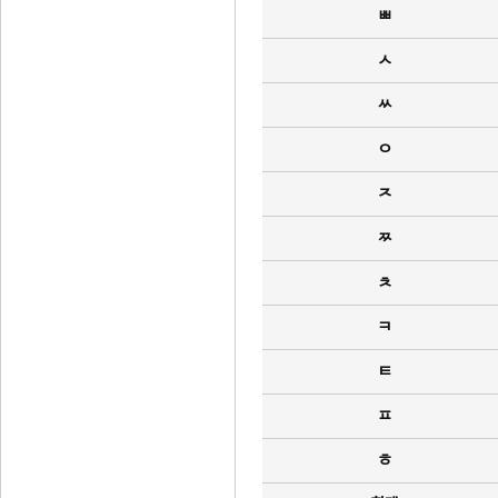
ㅃ
ㅅ
ㅆ
ㅇ
ㅈ
ㅉ
ㅊ
ㅋ
ㅌ
ㅍ
ㅎ