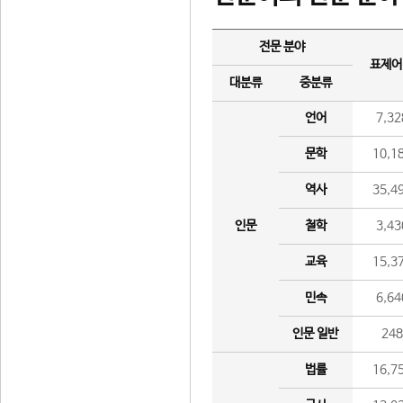
전문 분야
표제어
대분류
중분류
언어
7,32
문학
10,1
역사
35,4
인문
철학
3,43
교육
15,3
민속
6,64
인문 일반
24
법률
16,7