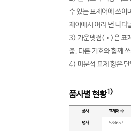
수 있는 표제어에 쓰이며
제어에서 여러 번 나타날
3) 가운뎃점(•)은 표
줌. 다른 기호와 함께 쓰
4) 미분석 표제 항은 
1)
품사별 현황
품사
표제어 수
명사
584657