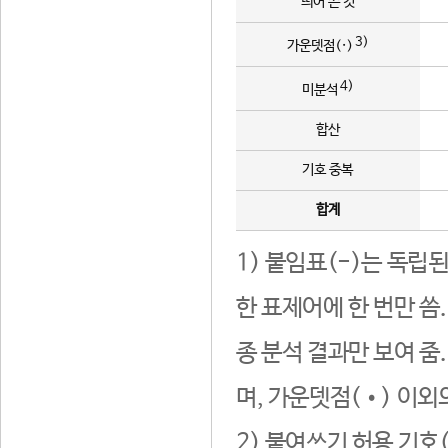
띄어 쓴 것
3)
가운뎃점(·)
4)
미분석
합산
기호 중복
합계
1) 붙임표(-)는 독립
한 표제어에 한 번만 씀
종 분석 결과만 보여 줌
며, 가운뎃점(•) 이외
2) 붙여쓰기 허용 기호