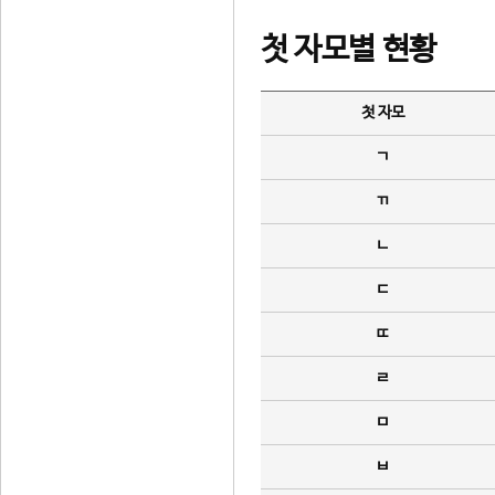
첫 자모별 현황
첫 자모
ㄱ
ㄲ
ㄴ
ㄷ
ㄸ
ㄹ
ㅁ
ㅂ