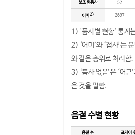
보조 형용사
52
2)
2837
어미
1) '품사별 현황' 통계
2) ‘어미’와 ‘접사’
와 같은 층위로 처리함.
3) ‘품사 없음’은 ‘어
은 것을 말함.
음절 수별 현황
음절 수
표제어 