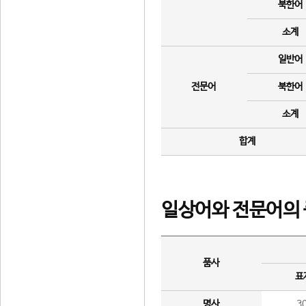
북한어
소계
일반어
전문어
북한어
소계
합계
일상어와 전문어의 
품사
표
명사
3