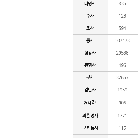
대명사
835
수사
128
조사
594
동사
107473
형용사
29538
관형사
496
부사
32657
감탄사
1959
2)
906
접사
의존 명사
1771
보조 동사
115