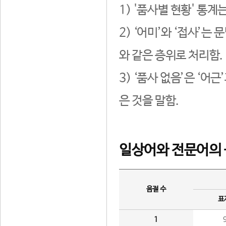
1) '품사별 현황' 통계
2) ‘어미’와 ‘접사’
와 같은 층위로 처리함.
3) ‘품사 없음’은 ‘어
은 것을 말함.
일상어와 전문어의 
음절 수
표
1