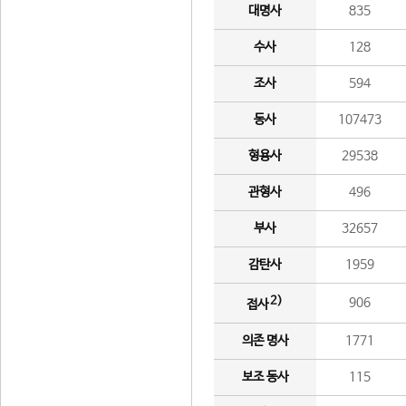
대명사
835
수사
128
조사
594
동사
107473
형용사
29538
관형사
496
부사
32657
감탄사
1959
2)
906
접사
의존 명사
1771
보조 동사
115