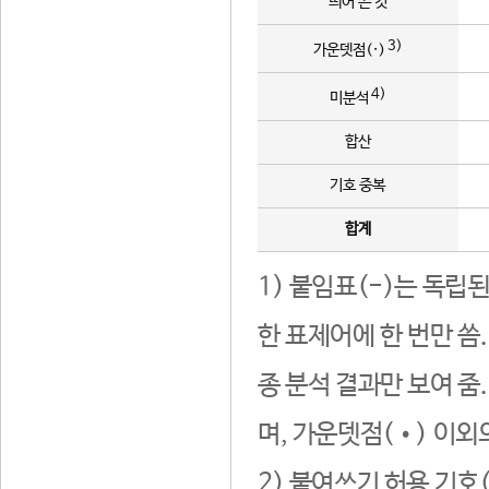
띄어 쓴 것
3)
가운뎃점(·)
4)
미분석
합산
기호 중복
합계
1) 붙임표(-)는 독립
한 표제어에 한 번만 씀
종 분석 결과만 보여 줌
며, 가운뎃점(•) 이외
2) 붙여쓰기 허용 기호