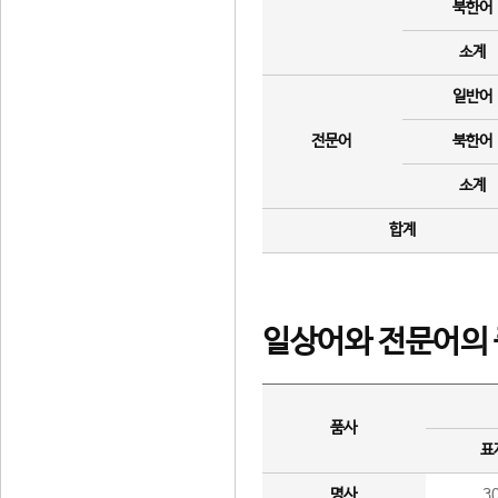
북한어
소계
일반어
전문어
북한어
소계
합계
일상어와 전문어의 
품사
표
명사
3