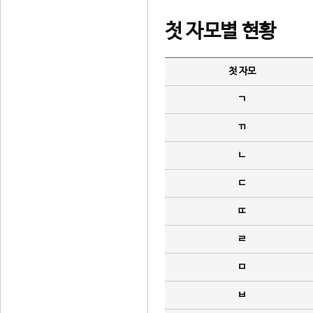
첫 자모별 현황
첫 자모
ㄱ
ㄲ
ㄴ
ㄷ
ㄸ
ㄹ
ㅁ
ㅂ