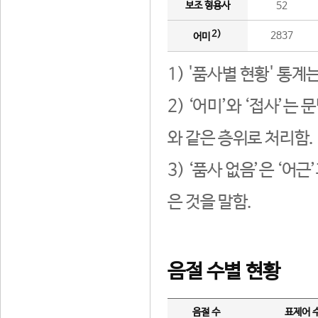
보조 형용사
52
2)
2837
어미
1) '품사별 현황' 통계
2) ‘어미’와 ‘접사’
와 같은 층위로 처리함.
3) ‘품사 없음’은 ‘어
은 것을 말함.
음절 수별 현황
음절 수
표제어 