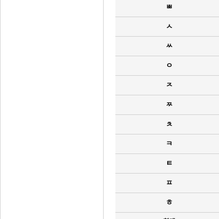
ㅃ
ㅅ
ㅆ
ㅇ
ㅈ
ㅉ
ㅊ
ㅋ
ㅌ
ㅍ
ㅎ