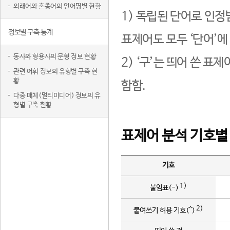
외래어와 혼종어의 언어명별 현황
1) 독립된 단어로 인정
정보별 구축 통계
표제어도 모두 ‘단어’에
동사와 형용사의 문형 정보 현황
2) ‘구’는 띄어 쓴 표
관련 어휘 정보의 유형별 구축 현
황
함함.
다중 매체(멀티미디어) 정보의 유
형별 구축 현황
표제어 분석 기호별
기호
1)
붙임표(-)
2)
붙여쓰기 허용 기호(^)