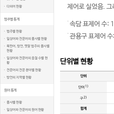
제어로 실었음. 그
다의어 현황
범주별 통계
속담 표제어 수: 1
범주별 현황
관용구 표제어 수:
일상어와 전문어의 품사별 현황
북한어, 방언, 옛말 범주의 품사별
현황
일상어와 전문어의 음절 수별 현
단위별 현황
황
전문어의 전문 분야별 현황
단위
방언의 지역별 현황
1)
단어
원어 통계
2)
구
품사별 현황
합계
일상어와 전문어의 원어 현황