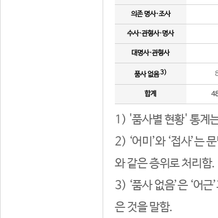
의존 명사·조사
수사·관형사·명사
대명사·관형사
3)
품사 없음
합계
4
1) '품사별 현황' 통계
2) ‘어미’와 ‘접사’
와 같은 층위로 처리함.
3) ‘품사 없음’은 ‘어
은 것을 말함.