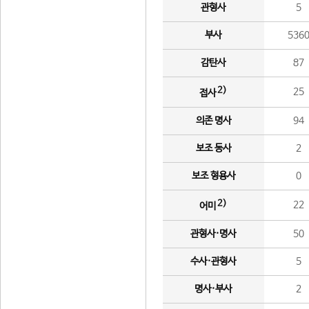
관형사
5
부사
536
감탄사
87
2)
25
접사
의존 명사
94
보조 동사
2
보조 형용사
0
2)
22
어미
관형사·명사
50
수사·관형사
5
명사·부사
2