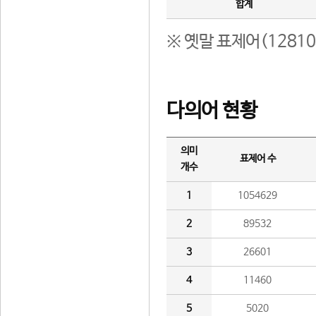
합계
※ 옛말 표제어(1281
다의어 현황
의미
표제어 수
개수
1
1054629
2
89532
3
26601
4
11460
5
5020