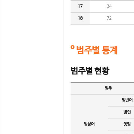
17
34
18
72
범주별 통계
범주별 현황
범주
일반어
방언
일상어
옛말