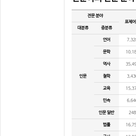
전문 분야
표제어
대분류
중분류
언어
7,32
문학
10,1
역사
35,4
인문
철학
3,43
교육
15,3
민속
6,64
인문 일반
24
법률
16,7