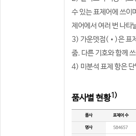
수 있는 표제어에 쓰이며
제어에서 여러 번 나타날
3) 가운뎃점(•)은 표
줌. 다른 기호와 함께 쓰
4) 미분석 표제 항은 
1)
품사별 현황
품사
표제어 수
명사
584657