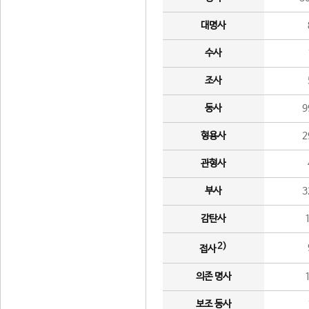
대명사
수사
조사
동사
9
형용사
2
관형사
부사
3
감탄사
2)
접사
의존 명사
보조 동사