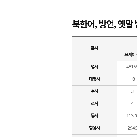
북한어, 방언, 옛말
품사
표제어
명사
4815
대명사
18
수사
3
조사
4
동사
1137
형용사
294