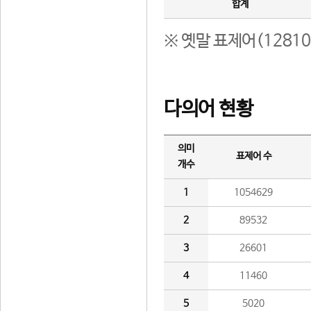
합계
※ 옛말 표제어(1281
다의어 현황
의미
표제어 수
개수
1
1054629
2
89532
3
26601
4
11460
5
5020