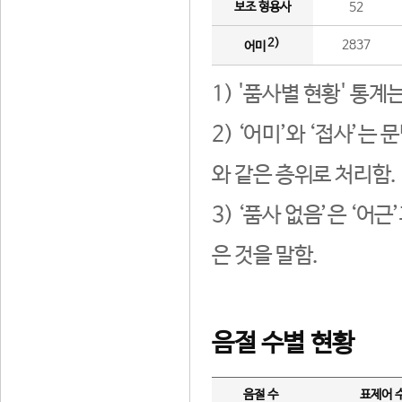
보조 형용사
52
2)
2837
어미
1) '품사별 현황' 통계
2) ‘어미’와 ‘접사’
와 같은 층위로 처리함.
3) ‘품사 없음’은 ‘어
은 것을 말함.
음절 수별 현황
음절 수
표제어 