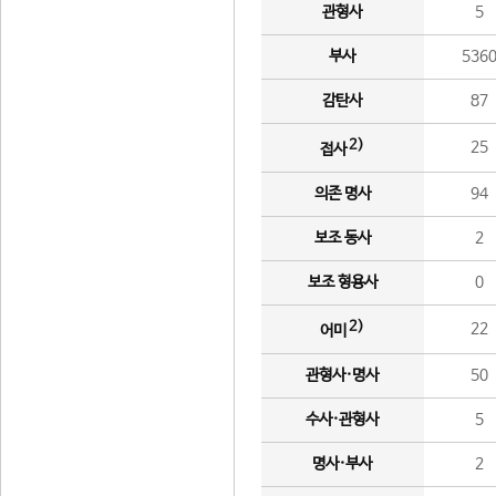
관형사
5
부사
536
감탄사
87
2)
25
접사
의존 명사
94
보조 동사
2
보조 형용사
0
2)
22
어미
관형사·명사
50
수사·관형사
5
명사·부사
2