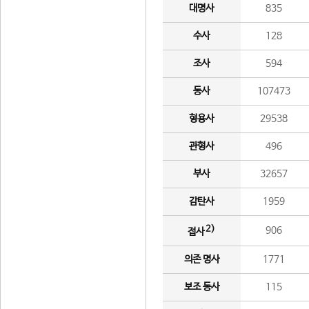
대명사
835
수사
128
조사
594
동사
107473
형용사
29538
관형사
496
부사
32657
감탄사
1959
2)
906
접사
의존 명사
1771
보조 동사
115