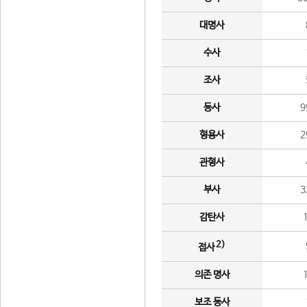
대명사
수사
조사
동사
9
형용사
2
관형사
부사
3
감탄사
2)
접사
의존 명사
보조 동사