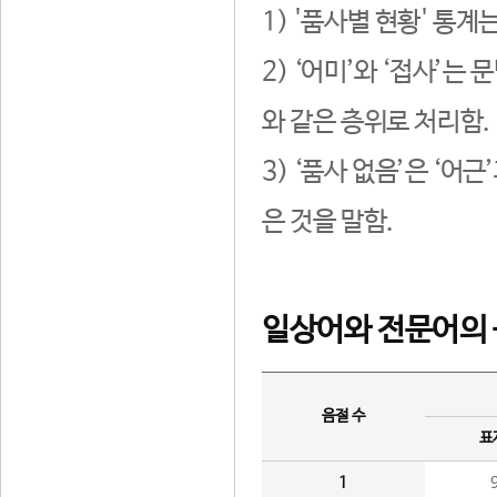
1) '품사별 현황' 통계
2) ‘어미’와 ‘접사’
와 같은 층위로 처리함.
3) ‘품사 없음’은 ‘어
은 것을 말함.
일상어와 전문어의 
음절 수
표
1