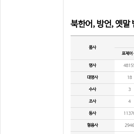
북한어, 방언, 옛말
품사
표제어
명사
4815
대명사
18
수사
3
조사
4
동사
1137
형용사
294