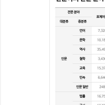
전문 분야
표제어
대분류
중분류
언어
7,32
문학
10,1
역사
35,4
인문
철학
3,43
교육
15,3
민속
6,64
인문 일반
24
법률
16,7