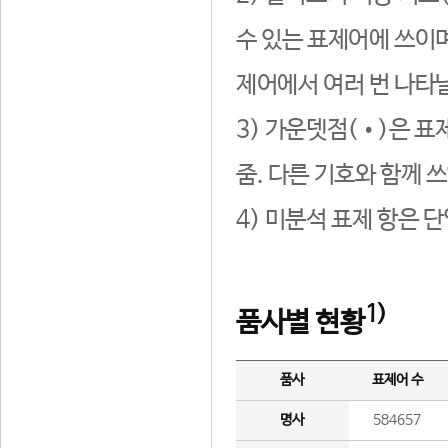
수 있는 표제어에 쓰이며
제어에서 여러 번 나타날
3) 가운뎃점(•)은 표
줌. 다른 기호와 함께 쓰
4) 미분석 표제 항은 
1)
품사별 현황
품사
표제어 수
명사
584657