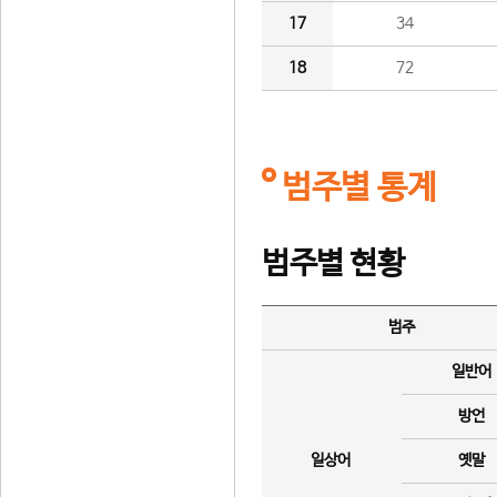
17
34
18
72
범주별 통계
범주별 현황
범주
일반어
방언
일상어
옛말