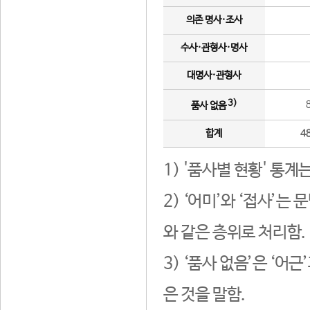
의존 명사·조사
수사·관형사·명사
대명사·관형사
3)
품사 없음
합계
4
1) '품사별 현황' 통계
2) ‘어미’와 ‘접사’
와 같은 층위로 처리함.
3) ‘품사 없음’은 ‘어
은 것을 말함.