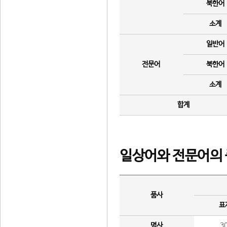
북한어
소계
일반어
전문어
북한어
소계
합계
일상어와 전문어의 
품사
표
명사
3