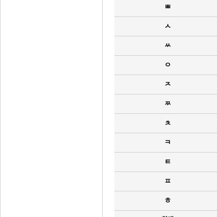
ㅃ
ㅅ
ㅆ
ㅇ
ㅈ
ㅉ
ㅊ
ㅋ
ㅌ
ㅍ
ㅎ