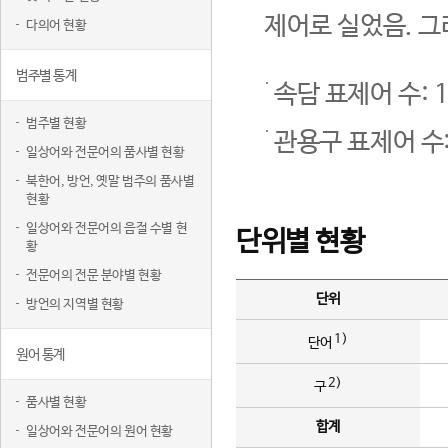
제어로 실었음. 그
다의어 현황
범주별 통계
속담 표제어 수: 1
범주별 현황
관용구 표제어 수:
일상어와 전문어의 품사별 현황
북한어, 방언, 옛말 범주의 품사별
현황
일상어와 전문어의 음절 수별 현
단위별 현황
황
전문어의 전문 분야별 현황
단위
방언의 지역별 현황
1)
단어
원어 통계
2)
구
품사별 현황
합계
일상어와 전문어의 원어 현황