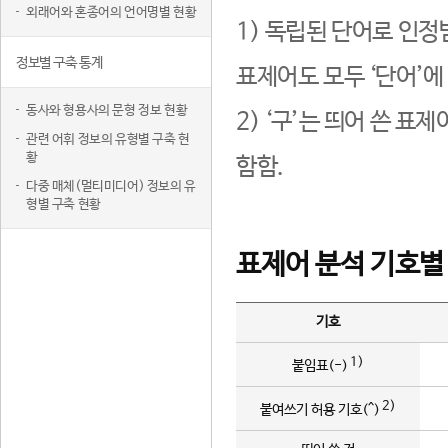
외래어와 혼종어의 언어명별 현황
1) 독립된 단어로 인정
정보별 구축 통계
표제어도 모두 ‘단어’에
동사와 형용사의 문형 정보 현황
2) ‘구’는 띄어 쓴 표
관련 어휘 정보의 유형별 구축 현
황
함함.
다중 매체(멀티미디어) 정보의 유
형별 구축 현황
표제어 분석 기호별
기호
1)
붙임표(-)
2)
붙여쓰기 허용 기호(^)