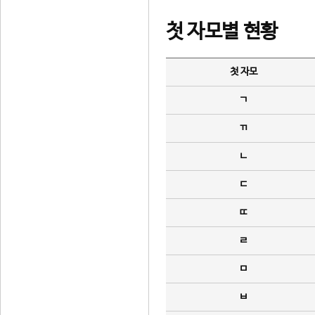
첫 자모별 현황
첫 자모
ㄱ
ㄲ
ㄴ
ㄷ
ㄸ
ㄹ
ㅁ
ㅂ