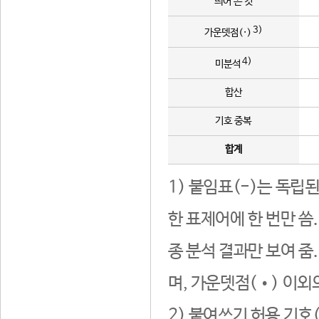
띄어 쓴 것
3)
가운뎃점(·)
4)
미분석
합산
기호 중복
합계
1) 붙임표(-)는 독립
한 표제어에 한 번만 씀
종 분석 결과만 보여 줌
며, 가운뎃점(•) 이외
2) 붙여쓰기 허용 기호