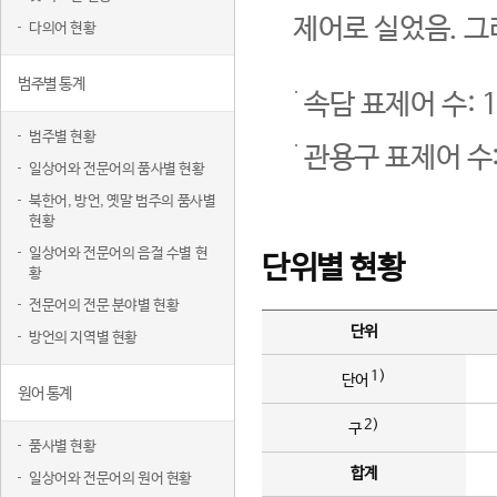
제어로 실었음. 그
다의어 현황
범주별 통계
속담 표제어 수: 1
범주별 현황
관용구 표제어 수:
일상어와 전문어의 품사별 현황
북한어, 방언, 옛말 범주의 품사별
현황
일상어와 전문어의 음절 수별 현
단위별 현황
황
전문어의 전문 분야별 현황
단위
방언의 지역별 현황
1)
단어
원어 통계
2)
구
품사별 현황
합계
일상어와 전문어의 원어 현황