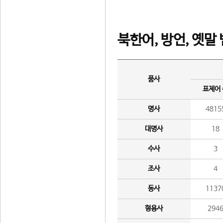
북한어, 방언, 옛말
품사
표제어
명사
4815
대명사
18
수사
3
조사
4
동사
1137
형용사
294