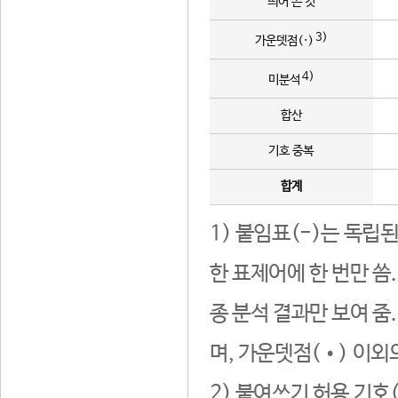
띄어 쓴 것
3)
가운뎃점(·)
4)
미분석
합산
기호 중복
합계
1) 붙임표(-)는 독립
한 표제어에 한 번만 씀
종 분석 결과만 보여 줌
며, 가운뎃점(•) 이외
2) 붙여쓰기 허용 기호