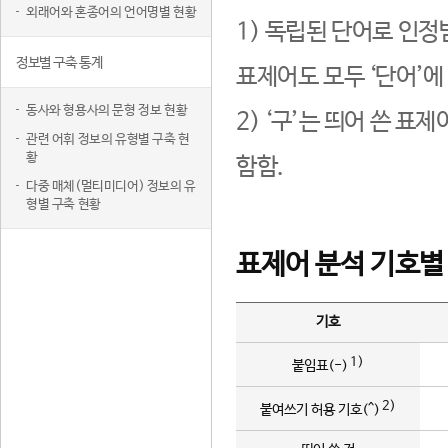
외래어와 혼종어의 언어명별 현황
1) 독립된 단어로 인정
정보별 구축 통계
표제어도 모두 ‘단어’에
동사와 형용사의 문형 정보 현황
2) ‘구’는 띄어 쓴 표
관련 어휘 정보의 유형별 구축 현
황
함함.
다중 매체(멀티미디어) 정보의 유
형별 구축 현황
표제어 분석 기호별
기호
1)
붙임표(-)
2)
붙여쓰기 허용 기호(^)