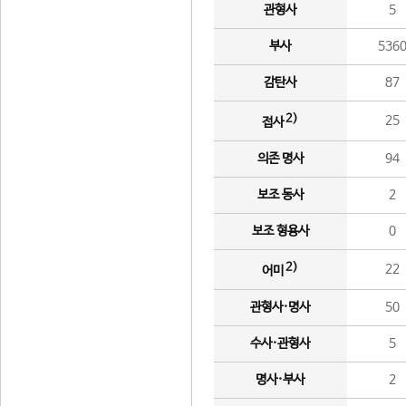
관형사
5
부사
536
감탄사
87
2)
25
접사
의존 명사
94
보조 동사
2
보조 형용사
0
2)
22
어미
관형사·명사
50
수사·관형사
5
명사·부사
2