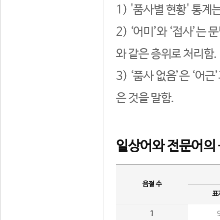
1) '품사별 현황' 통계
2) ‘어미’와 ‘접사’
와 같은 층위로 처리함.
3) ‘품사 없음’은 ‘어
은 것을 말함.
일상어와 전문어의 
음절 수
표
1