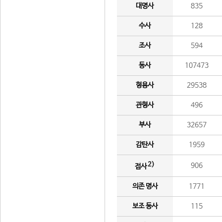
대명사
835
수사
128
조사
594
동사
107473
형용사
29538
관형사
496
부사
32657
감탄사
1959
2)
906
접사
의존 명사
1771
보조 동사
115