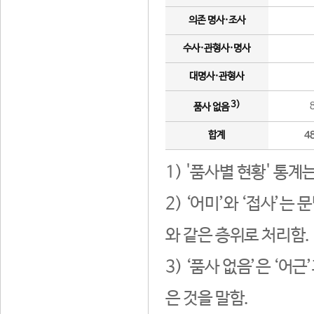
의존 명사·조사
수사·관형사·명사
대명사·관형사
3)
품사 없음
합계
4
1) '품사별 현황' 통계
2) ‘어미’와 ‘접사’
와 같은 층위로 처리함.
3) ‘품사 없음’은 ‘어
은 것을 말함.