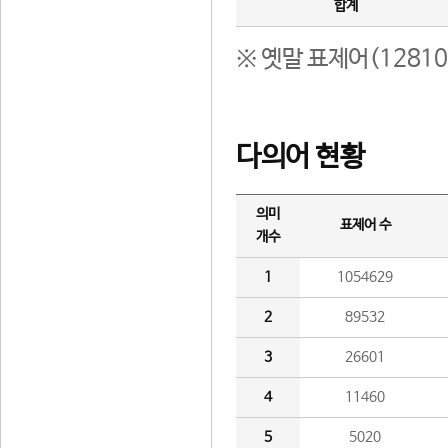
합계
※ 옛말 표제어(1281
다의어 현황
의미
표제어 수
개수
1
1054629
2
89532
3
26601
4
11460
5
5020