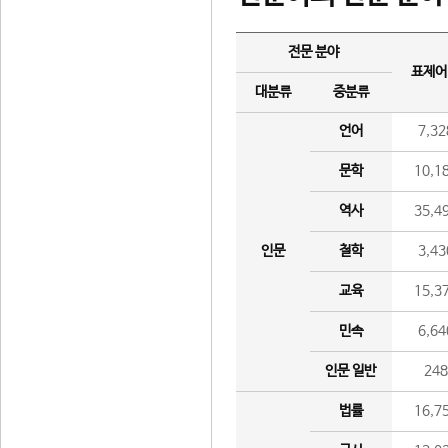
전문 분야
표제어
대분류
중분류
언어
7,32
문학
10,1
역사
35,4
인문
철학
3,43
교육
15,3
민속
6,64
인문 일반
24
법률
16,7