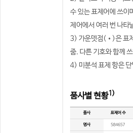
수 있는 표제어에 쓰이며
제어에서 여러 번 나타날
3) 가운뎃점(•)은 표
줌. 다른 기호와 함께 쓰
4) 미분석 표제 항은 
1)
품사별 현황
품사
표제어 수
명사
584657