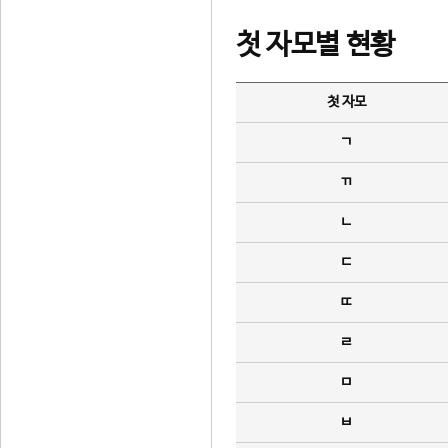
첫 자모별 현황
첫 자모
ㄱ
ㄲ
ㄴ
ㄷ
ㄸ
ㄹ
ㅁ
ㅂ