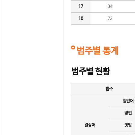
17
34
18
72
범주별 통계
범주별 현황
범주
일반어
방언
일상어
옛말