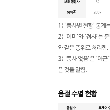
보조 형용사
52
2)
2837
어미
1) '품사별 현황' 통계
2) ‘어미’와 ‘접사’
와 같은 층위로 처리함.
3) ‘품사 없음’은 ‘어
은 것을 말함.
음절 수별 현황
음절 수
표제어 