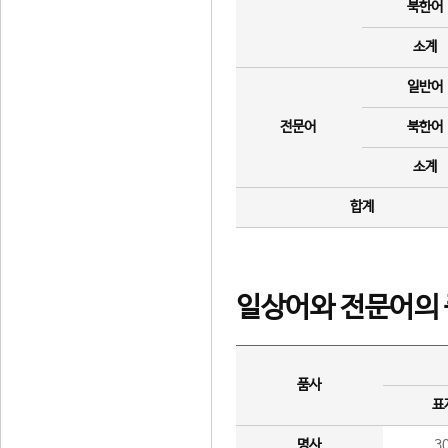
북한어
소계
일반어
전문어
북한어
소계
합계
일상어와 전문어의 
품사
표
명사
3