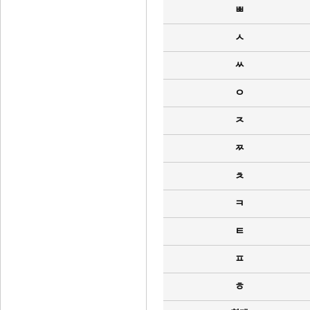
ㅃ
ㅅ
ㅆ
ㅇ
ㅈ
ㅉ
ㅊ
ㅋ
ㅌ
ㅍ
ㅎ