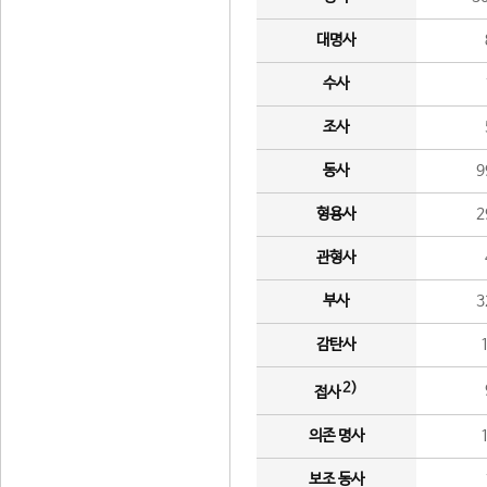
대명사
수사
조사
동사
9
형용사
2
관형사
부사
3
감탄사
2)
접사
의존 명사
보조 동사