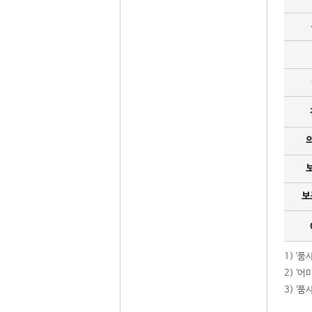
보
1) '
2) ‘
3) ‘