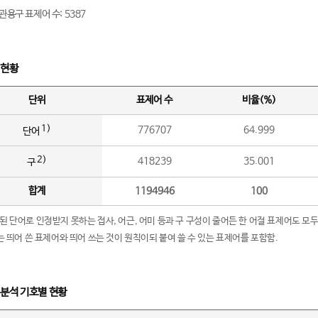
관용구 표제어 수: 5387
 현황
단위
표제어 수
비율(%)
1)
776707
64.999
단어
2)
418239
35.001
구
합계
1194946
100
립된 단어로 인정받지 못하는 접사, 어근, 어미 등과 구 구성이 줄어든 한 어절 표제어도 모두
구’는 띄어 쓴 표제어와 띄어 쓰는 것이 원칙이되 붙여 쓸 수 있는 표제어를 포함함.
 분석 기호별 현황