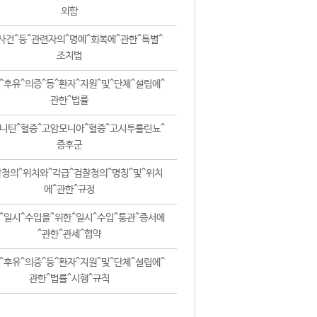
외함
사건^등^관련자의^명예^회복에^관한^특별^
조치법
^후유^의증^등^환자^지원^및^단체^설립에^
관한^법률
니틴^혈증^고암모니아^혈증^고시투룰린뇨^
증후군
청의^위치와^각급^검찰청의^명칭^및^위치
에^관한^규정
^일시^수입을^위한^일시^수입^통관^증서에
^관한^관세^협약
^후유^의증^등^환자^지원^및^단체^설립에^
관한^법률^시행^규칙