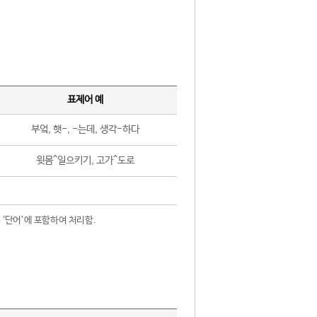
표제어 예
부엌, 햇-, -는데, 생각-하다
윗몸^일으키기, 고가^도로
 ‘단어’에 포함하여 처리함.