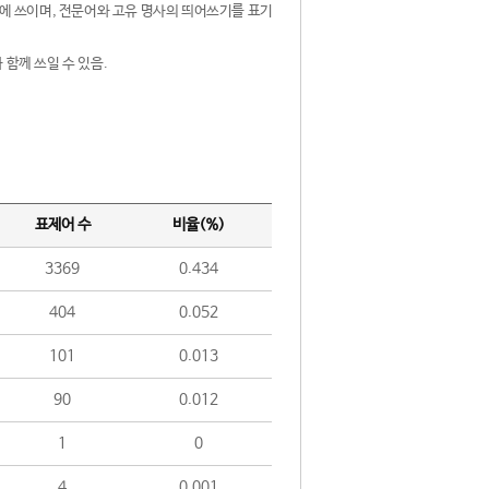
제어에 쓰이며, 전문어와 고유 명사의 띄어쓰기를 표기
 함께 쓰일 수 있음.
표제어 수
비율(%)
3369
0.434
404
0.052
101
0.013
90
0.012
1
0
4
0.001