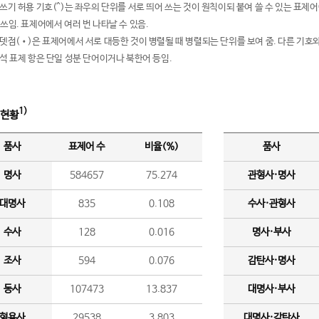
여쓰기 허용 기호(^)는 좌우의 단위를 서로 띄어 쓰는 것이 원칙이되 붙여 쓸 수 있는 표
 쓰임. 표제어에서 여러 번 나타날 수 있음.
운뎃점(•)은 표제어에서 서로 대등한 것이 병렬될 때 병렬되는 단위를 보여 줌. 다른 기호와
분석 표제 항은 단일 성분 단어이거나 북한어 등임.
1)
 현황
품사
표제어 수
비율(%)
품사
명사
584657
75.274
관형사·명사
대명사
835
0.108
수사·관형사
수사
128
0.016
명사·부사
조사
594
0.076
감탄사·명사
동사
107473
13.837
대명사·부사
형용사
29538
3.803
대명사·감탄사