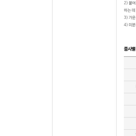
2) 붙
하는 데
3) 가
4) 미
품사별