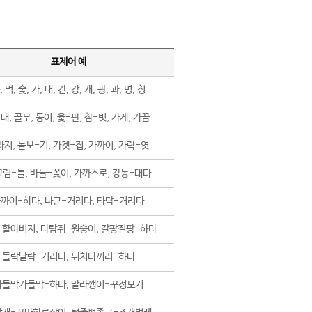
표제어 예
, 먹, 숯, 가, 내, 간, 강, 개, 광, 과, 명, 청
대, 골무, 동이, 윷-판, 참-빗, 가게, 가끔
지, 돋보-기, 가겟-집, 가까이, 가락-엿
럼-틀, 바늘-꽂이, 가까스로, 강동-대다
까이-하다, 나근-거리다, 타닥-거리다
-할아버지, 다람쥐-원숭이, 갈팡질팡-하다
들락날락-거리다, 뒤치다꺼리-하다
가들막가들막-하다, 말라깽이-꾸정모기