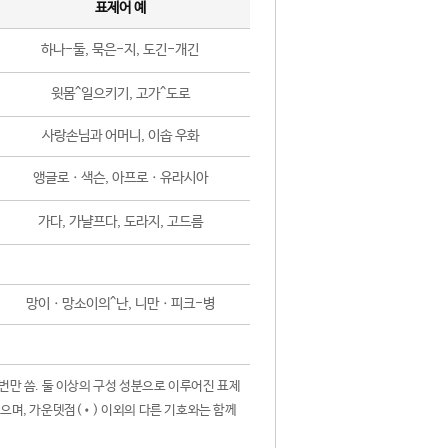
표제어 예
하나-둘, 묵은-지, 도긴-개긴
윗몸^일으키기, 고가^도로
사랑손님과 어머니, 이솝 우화
앵글로ㆍ색슨, 아프로ㆍ유라시아
가다, 가냘프다, 도라지, 고드름
망이ㆍ망소이의^난, 니만ㆍ피크-병
 번만 씀. 둘 이상의 구성 성분으로 이루어진 표제
않으며, 가운뎃점(•) 이외의 다른 기호와는 함께