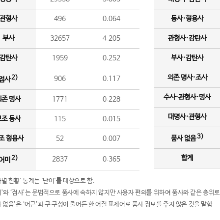
관형사
496
0.064
동사·형용사
부사
32657
4.205
관형사·감탄사
감탄사
1959
0.252
부사·감탄사
의존 명사·조사
2)
906
0.117
접사
수사·관형사·명사
의존 명사
1771
0.228
대명사·관형사
보조 동사
115
0.015
3)
조 형용사
52
0.007
품사 없음
합계
2)
2837
0.365
어미
품사별 현황' 통계는 '단어'를 대상으로 함.
어미’와 ‘접사’는 문법적으로 품사에 속하지 않지만 사용자 편의를 위하여 품사와 같은 층위로
품사 없음’은 ‘어근’과 구 구성이 줄어든 한 어절 표제어로 품사 정보를 주지 않은 것을 말함.