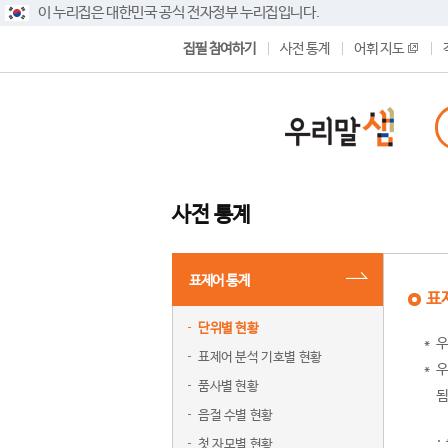
이 누리집은 대한민국 공식 전자정부 누리집입니다.
집필 참여하기
사전 통계
어휘 지도
사전 통계
표제어 통계
표
단위별 현황
우
표제어 분석 기호별 현황
우
품사별 현황
됨
음절 수별 현황
첫 자모별 현황