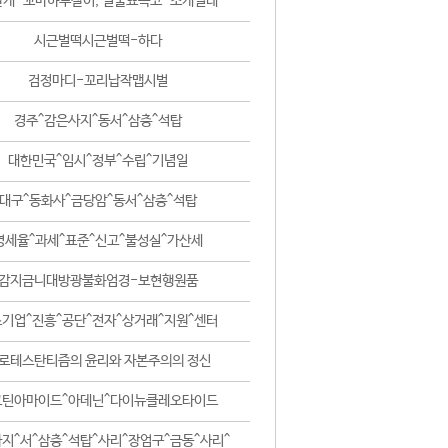
날개-꼬마하루살이, 털줄뾰족코-조개벌레
시근벌떡시근벌떡-하다
검정마디-꼬리납작맵시벌
경주^감은사지^동서^삼층^석탑
대한민국^임시^정부^수립^기념일
대구^동화사^금당암^동서^삼층^석탑
영세율^과세^표준^신고^불성실^가산세
감지금니대방광불화엄경-보현행원품
기업^진흥^공단^전자^상거래^지원^센터
로테스탄티즘의 윤리와 자본주의의 정신
코틴아마이드^아데닌^다이뉴클레오타이드
지^서^삼층^석탑^사리^장엄구^금동^사리^