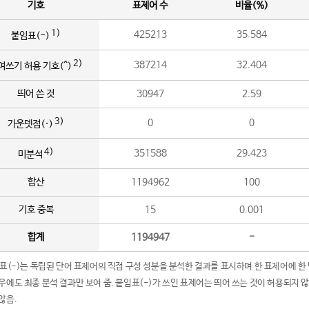
기호
표제어 수
비율(%)
1)
425213
35.584
붙임표(-)
2)
387214
32.404
여쓰기 허용 기호(^)
띄어 쓴 것
30947
2.59
3)
0
0
가운뎃점(·)
4)
351588
29.423
미분석
합산
1194962
100
기호 중복
15
0.001
합계
1194947
-
임표(-)는 독립된 단어 표제어의 직접 구성 성분을 분석한 결과를 표시하며 한 표제어에 한
우에도 최종 분석 결과만 보여 줌. 붙임표(-)가 쓰인 표제어는 띄어 쓰는 것이 허용되지 
않음.