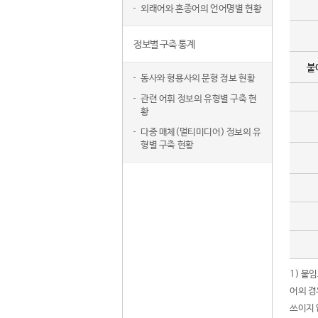
외래어와 혼종어의 언어명별 현황
정보별 구축 통계
붙
동사와 형용사의 문형 정보 현황
관련 어휘 정보의 유형별 구축 현
황
다중 매체(멀티미디어) 정보의 유
형별 구축 현황
1) 붙
어의 경
쓰이지 