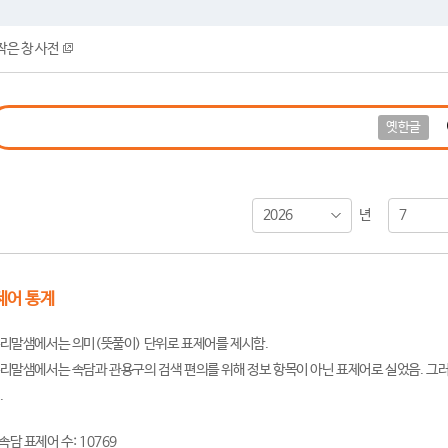
작은 창 사전
옛한글
2026
7
년
제어 통계
리말샘에서는 의미(뜻풀이) 단위로 표제어를 제시함.
리말샘에서는 속담과 관용구의 검색 편의를 위해 정보 항목이 아닌 표제어로 실었음. 그러
.
속담 표제어 수: 10769