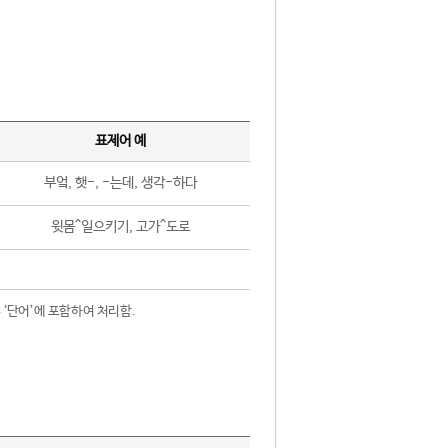
표제어 예
부엌, 햇-, -는데, 생각-하다
윗몸^일으키기, 고가^도로
 ‘단어’에 포함하여 처리함.