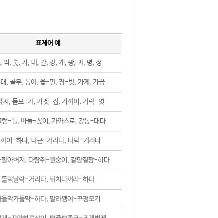
표제어 예
, 먹, 숯, 가, 내, 간, 강, 개, 광, 과, 명, 청
대, 골무, 동이, 윷-판, 참-빗, 가게, 가끔
지, 돋보-기, 가겟-집, 가까이, 가락-엿
럼-틀, 바늘-꽂이, 가까스로, 강동-대다
까이-하다, 나근-거리다, 타닥-거리다
-할아버지, 다람쥐-원숭이, 갈팡질팡-하다
들락날락-거리다, 뒤치다꺼리-하다
가들막가들막-하다, 말라깽이-꾸정모기