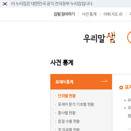
이 누리집은 대한민국 공식 전자정부 누리집입니다.
집필 참여하기
사전 통계
어휘 지도
사전 통계
표제어 통계
표
단위별 현황
우
표제어 분석 기호별 현황
우
품사별 현황
됨
음절 수별 현황
첫 자모별 현황