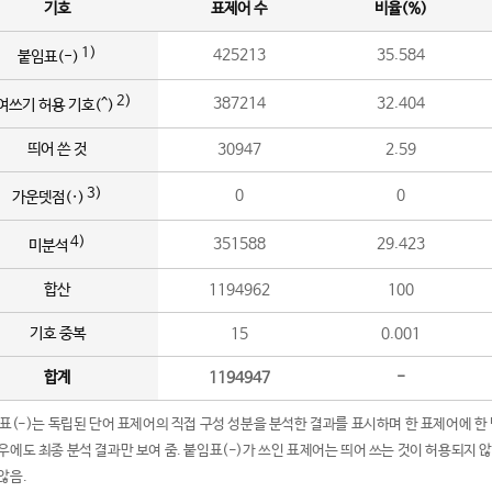
기호
표제어 수
비율(%)
1)
425213
35.584
붙임표(-)
2)
387214
32.404
여쓰기 허용 기호(^)
띄어 쓴 것
30947
2.59
3)
0
0
가운뎃점(·)
4)
351588
29.423
미분석
합산
1194962
100
기호 중복
15
0.001
합계
1194947
-
임표(-)는 독립된 단어 표제어의 직접 구성 성분을 분석한 결과를 표시하며 한 표제어에 한
우에도 최종 분석 결과만 보여 줌. 붙임표(-)가 쓰인 표제어는 띄어 쓰는 것이 허용되지 
않음.