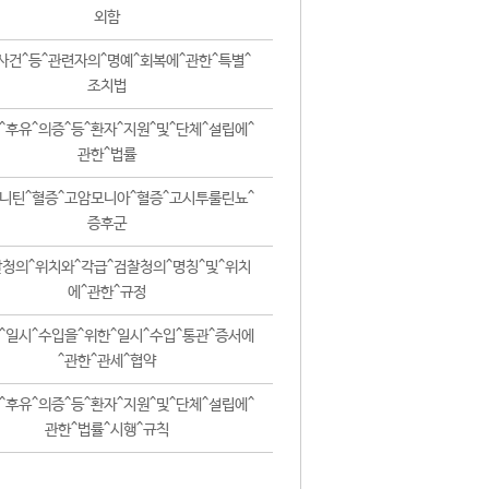
외함
사건^등^관련자의^명예^회복에^관한^특별^
조치법
^후유^의증^등^환자^지원^및^단체^설립에^
관한^법률
니틴^혈증^고암모니아^혈증^고시투룰린뇨^
증후군
청의^위치와^각급^검찰청의^명칭^및^위치
에^관한^규정
^일시^수입을^위한^일시^수입^통관^증서에
^관한^관세^협약
^후유^의증^등^환자^지원^및^단체^설립에^
관한^법률^시행^규칙