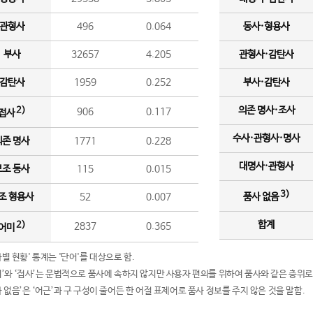
관형사
496
0.064
동사·형용사
부사
32657
4.205
관형사·감탄사
감탄사
1959
0.252
부사·감탄사
의존 명사·조사
2)
906
0.117
접사
수사·관형사·명사
의존 명사
1771
0.228
대명사·관형사
보조 동사
115
0.015
3)
조 형용사
52
0.007
품사 없음
합계
2)
2837
0.365
어미
품사별 현황' 통계는 '단어'를 대상으로 함.
어미’와 ‘접사’는 문법적으로 품사에 속하지 않지만 사용자 편의를 위하여 품사와 같은 층위로
품사 없음’은 ‘어근’과 구 구성이 줄어든 한 어절 표제어로 품사 정보를 주지 않은 것을 말함.