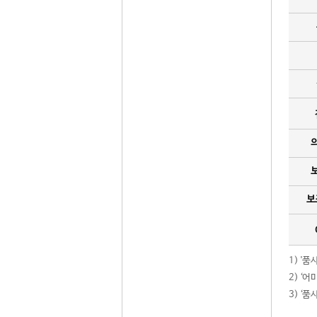
보
1) '
2) ‘
3) ‘