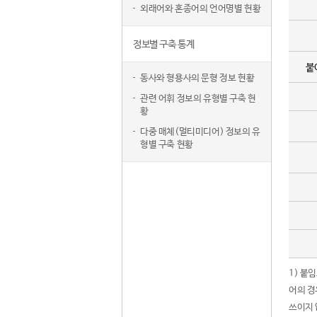
외래어와 혼종어의 언어명별 현황
정보별 구축 통계
붙
동사와 형용사의 문형 정보 현황
관련 어휘 정보의 유형별 구축 현
황
다중 매체(멀티미디어) 정보의 유
형별 구축 현황
1) 붙
어의 경
쓰이지 