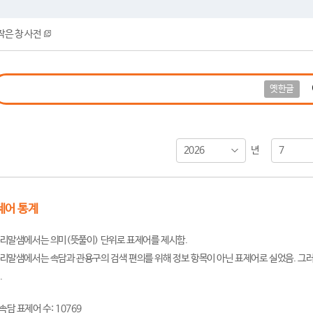
작은 창 사전
옛한글
2026
7
년
제어 통계
리말샘에서는 의미(뜻풀이) 단위로 표제어를 제시함.
리말샘에서는 속담과 관용구의 검색 편의를 위해 정보 항목이 아닌 표제어로 실었음. 그러
.
속담 표제어 수: 10769