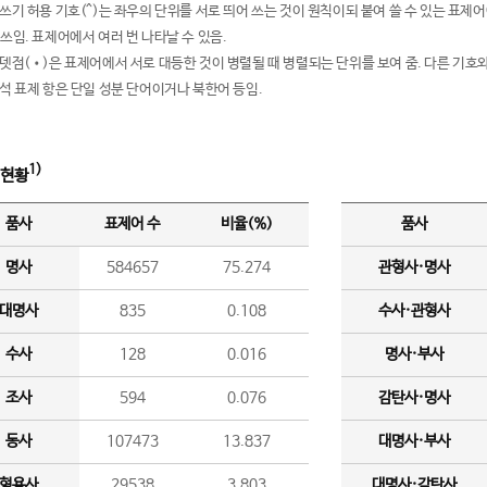
여쓰기 허용 기호(^)는 좌우의 단위를 서로 띄어 쓰는 것이 원칙이되 붙여 쓸 수 있는 표
 쓰임. 표제어에서 여러 번 나타날 수 있음.
운뎃점(•)은 표제어에서 서로 대등한 것이 병렬될 때 병렬되는 단위를 보여 줌. 다른 기호와
분석 표제 항은 단일 성분 단어이거나 북한어 등임.
1)
 현황
품사
표제어 수
비율(%)
품사
명사
584657
75.274
관형사·명사
대명사
835
0.108
수사·관형사
수사
128
0.016
명사·부사
조사
594
0.076
감탄사·명사
동사
107473
13.837
대명사·부사
형용사
29538
3.803
대명사·감탄사