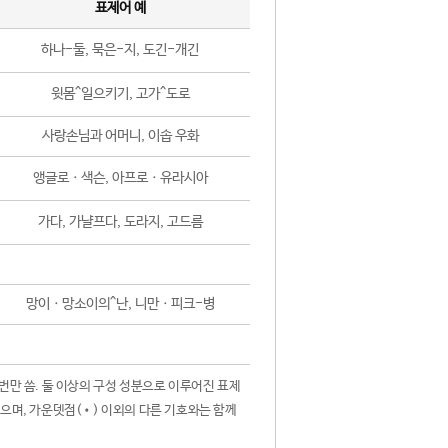
표제어 예
하나-둘, 묵은-지, 도긴-개긴
윗몸^일으키기, 고가^도로
사랑손님과 어머니, 이솝 우화
앵글로ㆍ색슨, 아프로ㆍ유라시아
가다, 가냘프다, 도라지, 고드름
망이ㆍ망소이의^난, 니만ㆍ피크-병
 번만 씀. 둘 이상의 구성 성분으로 이루어진 표제
않으며, 가운뎃점(•) 이외의 다른 기호와는 함께