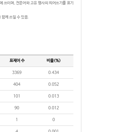
제어에 쓰이며, 전문어와 고유 명사의 띄어쓰기를 표기
 함께 쓰일 수 있음.
표제어 수
비율(%)
3369
0.434
404
0.052
101
0.013
90
0.012
1
0
4
0.001