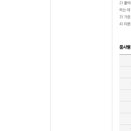
2) 붙
하는 데
3) 가
4) 미
품사별