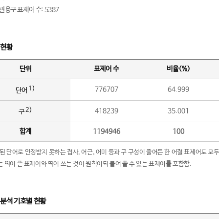
관용구 표제어 수: 5387
 현황
단위
표제어 수
비율(%)
1)
776707
64.999
단어
2)
418239
35.001
구
합계
1194946
100
립된 단어로 인정받지 못하는 접사, 어근, 어미 등과 구 구성이 줄어든 한 어절 표제어도 모두
구’는 띄어 쓴 표제어와 띄어 쓰는 것이 원칙이되 붙여 쓸 수 있는 표제어를 포함함.
 분석 기호별 현황