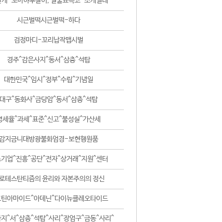
날개-꼬마하루살이, 털줄뾰족코-조개벌레
시근벌떡시근벌떡-하다
검정마디-꼬리납작맵시벌
경주^감은사지^동서^삼층^석탑
대한민국^임시^정부^수립^기념일
대구^동화사^금당암^동서^삼층^석탑
영세율^과세^표준^신고^불성실^가산세
감지금니대방광불화엄경-보현행원품
기업^진흥^공단^전자^상거래^지원^센터
로테스탄티즘의 윤리와 자본주의의 정신
코틴아마이드^아데닌^다이뉴클레오타이드
지^서^삼층^석탑^사리^장엄구^금동^사리^