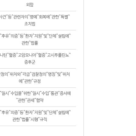
외함
사건^등^관련자의^명예^회복에^관한^특별^
조치법
^후유^의증^등^환자^지원^및^단체^설립에^
관한^법률
니틴^혈증^고암모니아^혈증^고시투룰린뇨^
증후군
청의^위치와^각급^검찰청의^명칭^및^위치
에^관한^규정
^일시^수입을^위한^일시^수입^통관^증서에
^관한^관세^협약
^후유^의증^등^환자^지원^및^단체^설립에^
관한^법률^시행^규칙