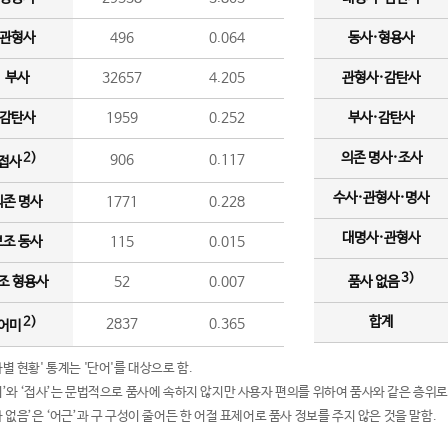
관형사
496
0.064
동사·형용사
부사
32657
4.205
관형사·감탄사
감탄사
1959
0.252
부사·감탄사
의존 명사·조사
2)
906
0.117
접사
수사·관형사·명사
의존 명사
1771
0.228
대명사·관형사
보조 동사
115
0.015
3)
조 형용사
52
0.007
품사 없음
합계
2)
2837
0.365
어미
품사별 현황' 통계는 '단어'를 대상으로 함.
어미’와 ‘접사’는 문법적으로 품사에 속하지 않지만 사용자 편의를 위하여 품사와 같은 층위로
품사 없음’은 ‘어근’과 구 구성이 줄어든 한 어절 표제어로 품사 정보를 주지 않은 것을 말함.