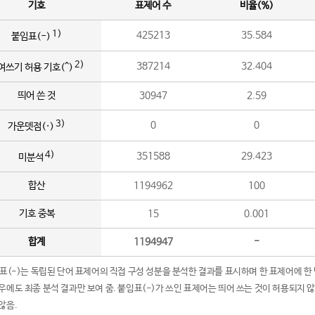
기호
표제어 수
비율(%)
1)
425213
35.584
붙임표(-)
2)
387214
32.404
여쓰기 허용 기호(^)
띄어 쓴 것
30947
2.59
3)
0
0
가운뎃점(·)
4)
351588
29.423
미분석
합산
1194962
100
기호 중복
15
0.001
합계
1194947
-
임표(-)는 독립된 단어 표제어의 직접 구성 성분을 분석한 결과를 표시하며 한 표제어에 한
우에도 최종 분석 결과만 보여 줌. 붙임표(-)가 쓰인 표제어는 띄어 쓰는 것이 허용되지 
않음.