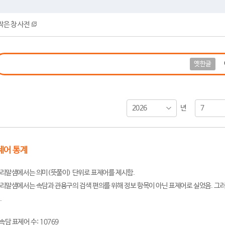
작은 창 사전
옛한글
2026
7
년
제어 통계
리말샘에서는 의미(뜻풀이) 단위로 표제어를 제시함.
리말샘에서는 속담과 관용구의 검색 편의를 위해 정보 항목이 아닌 표제어로 실었음. 그러
.
속담 표제어 수: 10769