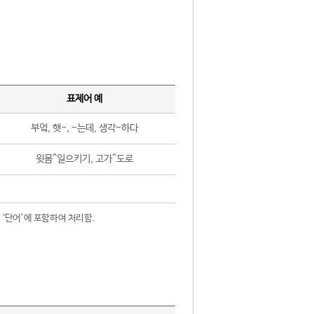
표제어 예
부엌, 햇-, -는데, 생각-하다
윗몸^일으키기, 고가^도로
 ‘단어’에 포함하여 처리함.