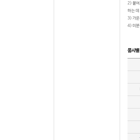
2) 붙
하는 데
3) 가
4) 미
품사별