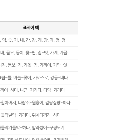
표제어 예
, 먹, 숯, 가, 내, 간, 강, 개, 광, 과, 명, 청
대, 골무, 동이, 윷-판, 참-빗, 가게, 가끔
지, 돋보-기, 가겟-집, 가까이, 가락-엿
럼-틀, 바늘-꽂이, 가까스로, 강동-대다
까이-하다, 나근-거리다, 타닥-거리다
-할아버지, 다람쥐-원숭이, 갈팡질팡-하다
들락날락-거리다, 뒤치다꺼리-하다
가들막가들막-하다, 말라깽이-꾸정모기