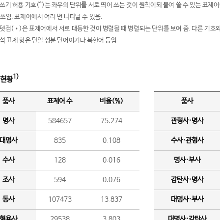
여쓰기 허용 기호(^)는 좌우의 단위를 서로 띄어 쓰는 것이 원칙이되 붙여 쓸 수 있는 표
 쓰임. 표제어에서 여러 번 나타날 수 있음.
운뎃점(•)은 표제어에서 서로 대등한 것이 병렬될 때 병렬되는 단위를 보여 줌. 다른 기호와
분석 표제 항은 단일 성분 단어이거나 북한어 등임.
1)
 현황
품사
표제어 수
비율(%)
품사
명사
584657
75.274
관형사·명사
대명사
835
0.108
수사·관형사
수사
128
0.016
명사·부사
조사
594
0.076
감탄사·명사
동사
107473
13.837
대명사·부사
형용사
29538
3.803
대명사·감탄사