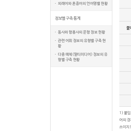
외래어와 혼종어의 언어명별 현황
정보별 구축 통계
붙
동사와 형용사의 문형 정보 현황
관련 어휘 정보의 유형별 구축 현
황
다중 매체(멀티미디어) 정보의 유
형별 구축 현황
1) 붙
어의 경
쓰이지 