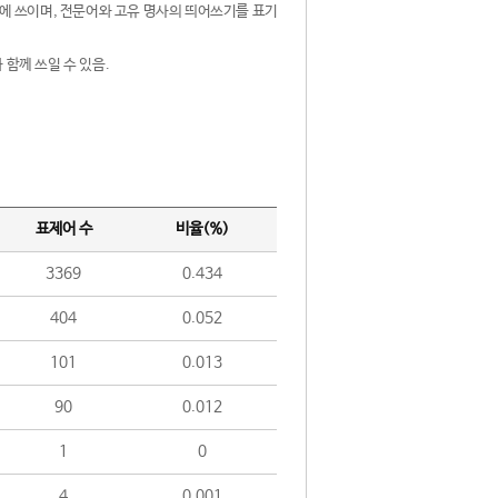
제어에 쓰이며, 전문어와 고유 명사의 띄어쓰기를 표기
 함께 쓰일 수 있음.
표제어 수
비율(%)
3369
0.434
404
0.052
101
0.013
90
0.012
1
0
4
0.001