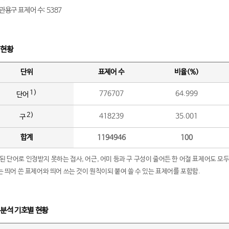
관용구 표제어 수: 5387
 현황
단위
표제어 수
비율(%)
1)
776707
64.999
단어
2)
418239
35.001
구
합계
1194946
100
립된 단어로 인정받지 못하는 접사, 어근, 어미 등과 구 구성이 줄어든 한 어절 표제어도 모두
구’는 띄어 쓴 표제어와 띄어 쓰는 것이 원칙이되 붙여 쓸 수 있는 표제어를 포함함.
 분석 기호별 현황