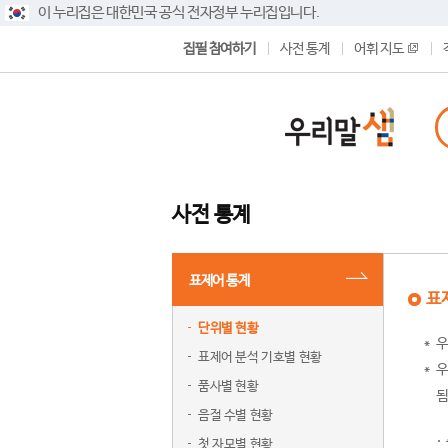
이 누리집은 대한민국 공식 전자정부 누리집입니다.
집필 참여하기
사전 통계
어휘 지도
사전 통계
표제어 통계
표
단위별 현황
우
표제어 분석 기호별 현황
우
품사별 현황
됨
음절 수별 현황
첫 자모별 현황