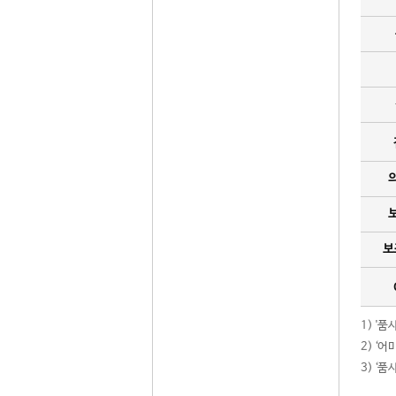
보
1) '
2) ‘
3) ‘