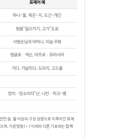
표제어 예
하나-둘, 묵은-지, 도긴-개긴
윗몸^일으키기, 고가^도로
사랑손님과 어머니, 이솝 우화
앵글로ㆍ색슨, 아프로ㆍ유라시아
가다, 가냘프다, 도라지, 고드름
망이ㆍ망소이의^난, 니만ㆍ피크-병
 번만 씀. 둘 이상의 구성 성분으로 이루어진 표제
않으며, 가운뎃점(•) 이외의 다른 기호와는 함께