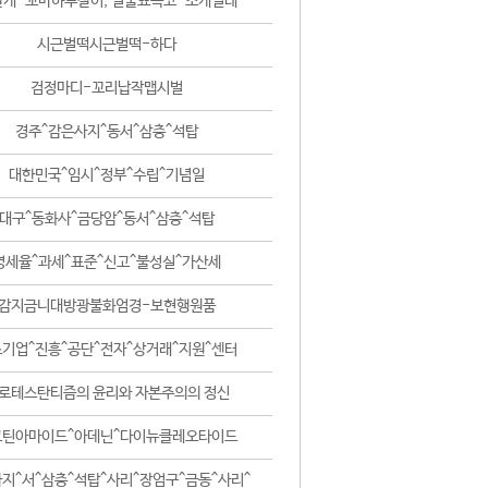
날개-꼬마하루살이, 털줄뾰족코-조개벌레
시근벌떡시근벌떡-하다
검정마디-꼬리납작맵시벌
경주^감은사지^동서^삼층^석탑
대한민국^임시^정부^수립^기념일
대구^동화사^금당암^동서^삼층^석탑
영세율^과세^표준^신고^불성실^가산세
감지금니대방광불화엄경-보현행원품
기업^진흥^공단^전자^상거래^지원^센터
로테스탄티즘의 윤리와 자본주의의 정신
코틴아마이드^아데닌^다이뉴클레오타이드
지^서^삼층^석탑^사리^장엄구^금동^사리^