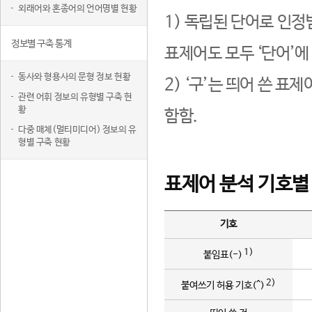
외래어와 혼종어의 언어명별 현황
1) 독립된 단어로 인정
정보별 구축 통계
표제어도 모두 ‘단어’에
동사와 형용사의 문형 정보 현황
2) ‘구’는 띄어 쓴 표
관련 어휘 정보의 유형별 구축 현
황
함함.
다중 매체(멀티미디어) 정보의 유
형별 구축 현황
표제어 분석 기호별
기호
1)
붙임표(-)
2)
붙여쓰기 허용 기호(^)