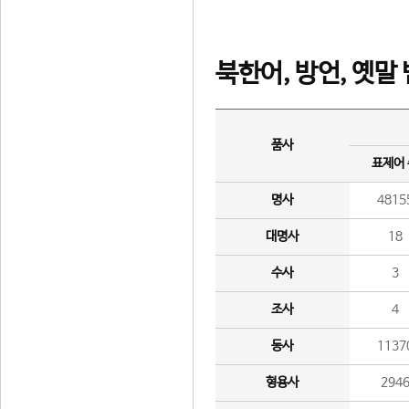
북한어, 방언, 옛말
품사
표제어
명사
4815
대명사
18
수사
3
조사
4
동사
1137
형용사
294