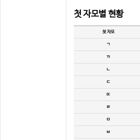
첫 자모별 현황
첫 자모
ㄱ
ㄲ
ㄴ
ㄷ
ㄸ
ㄹ
ㅁ
ㅂ