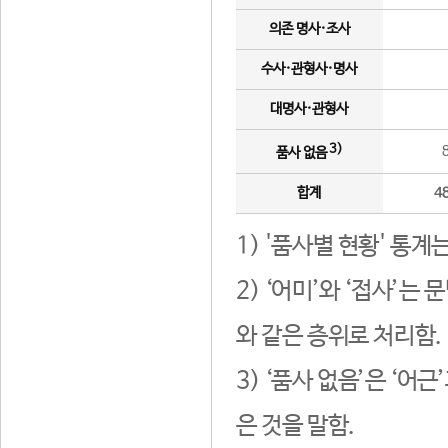
의존 명사·조사
수사·관형사·명사
대명사·관형사
3)
품사 없음
합계
4
1) '품사별 현황' 통계
2) ‘어미’와 ‘접사’
와 같은 층위로 처리함.
3) ‘품사 없음’은 ‘어
은 것을 말함.