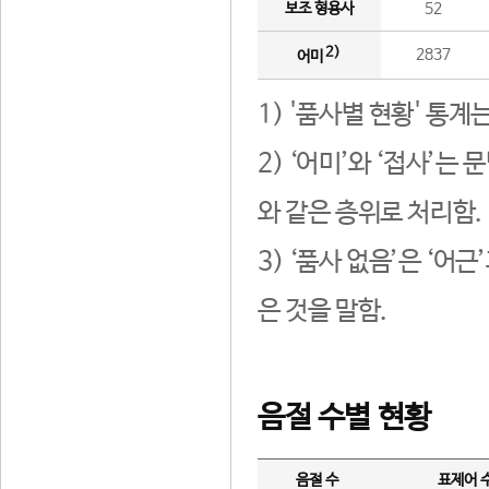
보조 형용사
52
2)
2837
어미
1) '품사별 현황' 통계
2) ‘어미’와 ‘접사’
와 같은 층위로 처리함.
3) ‘품사 없음’은 ‘어
은 것을 말함.
음절 수별 현황
음절 수
표제어 