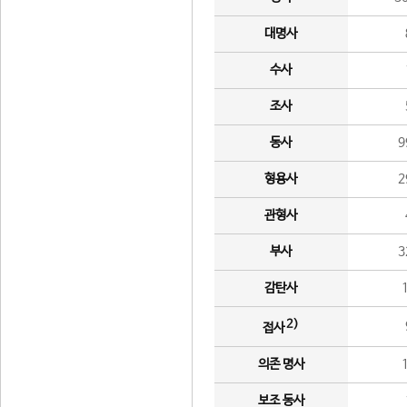
대명사
수사
조사
동사
9
형용사
2
관형사
부사
3
감탄사
2)
접사
의존 명사
보조 동사