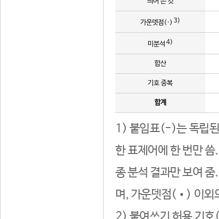
띄어 쓴 것
3)
가운뎃점(·)
4)
미분석
합산
기호 중복
합계
1) 붙임표(-)는 독립
한 표제어에 한 번만 씀
종 분석 결과만 보여 줌
며, 가운뎃점(•) 이외
2) 붙여쓰기 허용 기호