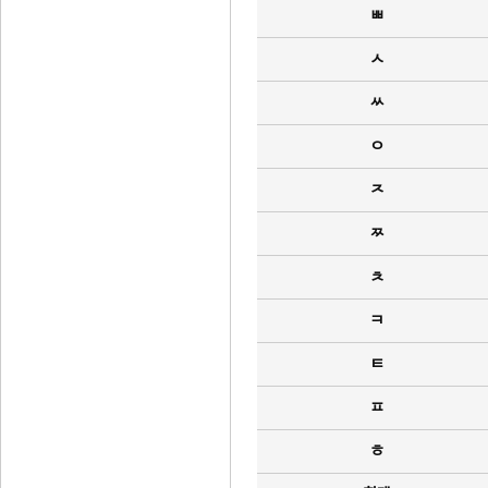
ㅃ
ㅅ
ㅆ
ㅇ
ㅈ
ㅉ
ㅊ
ㅋ
ㅌ
ㅍ
ㅎ