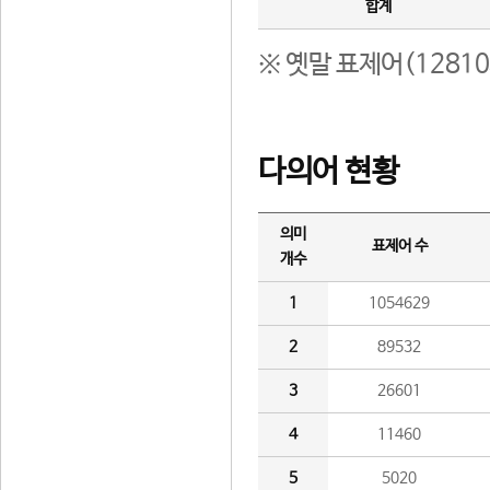
합계
※ 옛말 표제어(1281
다의어 현황
의미
표제어 수
개수
1
1054629
2
89532
3
26601
4
11460
5
5020