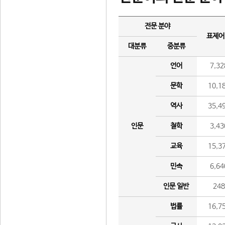
전문 분야
표제어
대분류
중분류
언어
7,32
문학
10,1
역사
35,4
인문
철학
3,43
교육
15,3
민속
6,64
인문 일반
24
법률
16,7