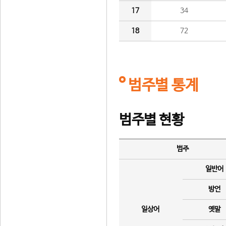
17
34
18
72
범주별 통계
범주별 현황
범주
일반어
방언
일상어
옛말