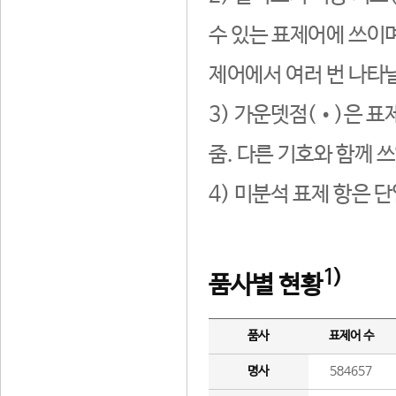
수 있는 표제어에 쓰이며
제어에서 여러 번 나타날
3) 가운뎃점(•)은 표
줌. 다른 기호와 함께 쓰
4) 미분석 표제 항은 
1)
품사별 현황
품사
표제어 수
명사
584657