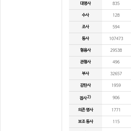
대명사
835
수사
128
조사
594
동사
107473
형용사
29538
관형사
496
부사
32657
감탄사
1959
2)
906
접사
의존 명사
1771
보조 동사
115