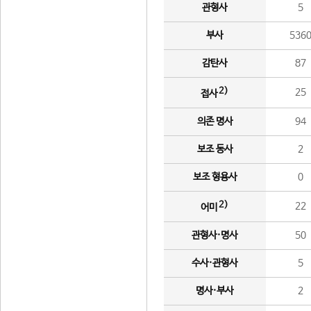
관형사
5
부사
536
감탄사
87
2)
25
접사
의존 명사
94
보조 동사
2
보조 형용사
0
2)
22
어미
관형사·명사
50
수사·관형사
5
명사·부사
2