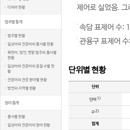
제어로 실었음. 그
다의어 현황
범주별 통계
속담 표제어 수: 1
범주별 현황
관용구 표제어 수:
일상어와 전문어의 품사별 현황
북한어, 방언, 옛말 범주의 품사별
현황
일상어와 전문어의 음절 수별 현
단위별 현황
황
전문어의 전문 분야별 현황
단위
방언의 지역별 현황
1)
단어
원어 통계
2)
구
품사별 현황
합계
일상어와 전문어의 원어 현황