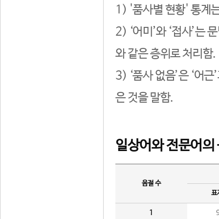
1) '품사별 현황' 통계
2) ‘어미’와 ‘접사’
와 같은 층위로 처리함.
3) ‘품사 없음’은 ‘어
은 것을 말함.
일상어와 전문어의 
음절 수
표
1