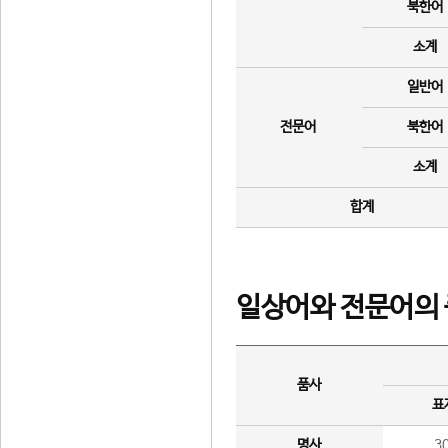
북한어
소계
일반어
전문어
북한어
소계
합계
일상어와 전문어의 
품사
표
명사
3