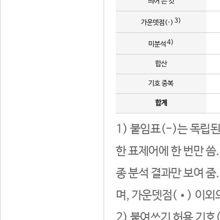
띄어 쓴 것
3)
가운뎃점(·)
4)
미분석
합산
기호 중복
합계
1) 붙임표(-)는 독립
한 표제어에 한 번만 씀
종 분석 결과만 보여 줌
며, 가운뎃점(•) 이외
2) 붙여쓰기 허용 기호