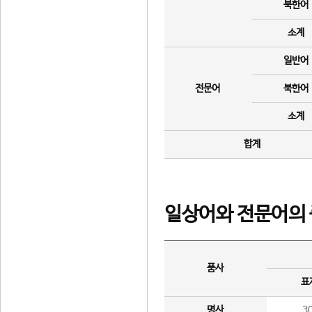
북한어
소계
일반어
전문어
북한어
소계
합계
일상어와 전문어의 
품사
표
명사
3