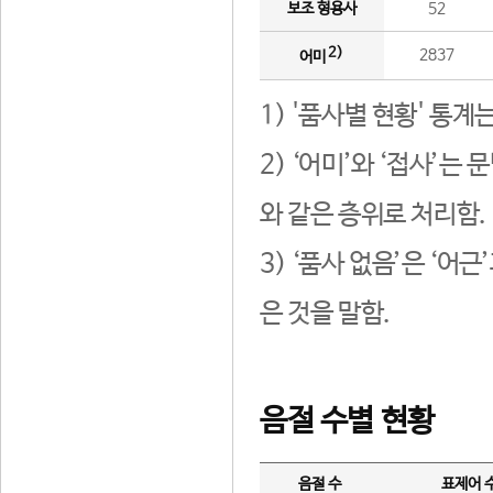
보조 형용사
52
2)
2837
어미
1) '품사별 현황' 통계
2) ‘어미’와 ‘접사’
와 같은 층위로 처리함.
3) ‘품사 없음’은 ‘어
은 것을 말함.
음절 수별 현황
음절 수
표제어 