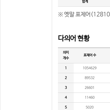
합계
※ 옛말 표제어(1281
다의어 현황
의미
표제어 수
개수
1
1054629
2
89532
3
26601
4
11460
5
5020