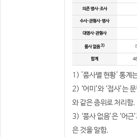
의존 명사·조사
수사·관형사·명사
대명사·관형사
3)
품사 없음
합계
4
1) '품사별 현황' 통계
2) ‘어미’와 ‘접사’
와 같은 층위로 처리함.
3) ‘품사 없음’은 ‘어
은 것을 말함.