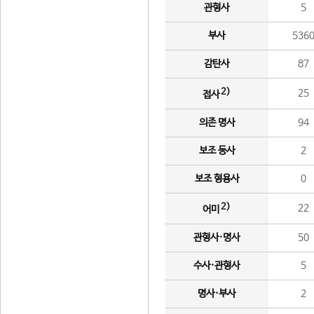
관형사
5
부사
536
감탄사
87
2)
25
접사
의존 명사
94
보조 동사
2
보조 형용사
0
2)
22
어미
관형사·명사
50
수사·관형사
5
명사·부사
2