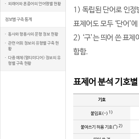
외래어와 혼종어의 언어명별 현황
1) 독립된 단어로 인정
정보별 구축 통계
표제어도 모두 ‘단어’에
동사와 형용사의 문형 정보 현황
2) ‘구’는 띄어 쓴 표
관련 어휘 정보의 유형별 구축 현
황
함함.
다중 매체(멀티미디어) 정보의 유
형별 구축 현황
표제어 분석 기호별
기호
1)
붙임표(-)
2)
붙여쓰기 허용 기호(^)