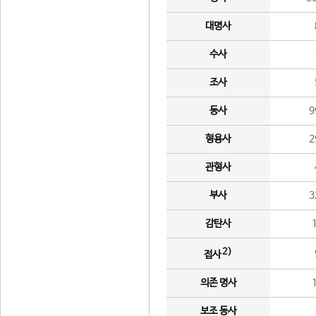
대명사
수사
조사
동사
9
형용사
2
관형사
부사
3
감탄사
2)
접사
의존 명사
보조 동사