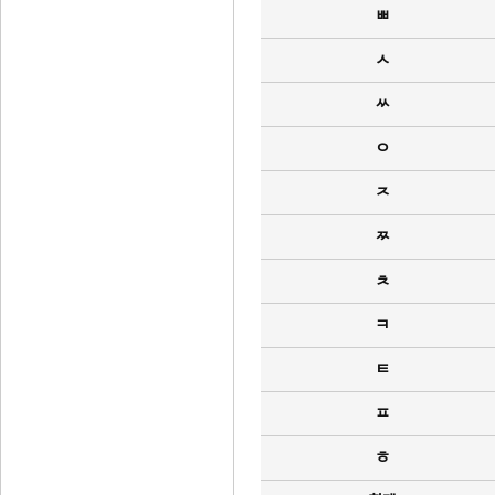
ㅃ
ㅅ
ㅆ
ㅇ
ㅈ
ㅉ
ㅊ
ㅋ
ㅌ
ㅍ
ㅎ