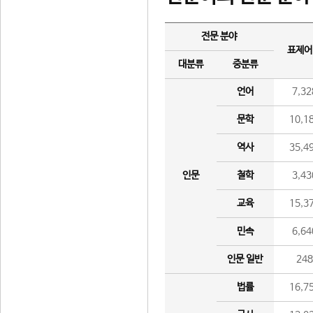
전문 분야
표제어
대분류
중분류
언어
7,32
문학
10,1
역사
35,4
인문
철학
3,43
교육
15,3
민속
6,64
인문 일반
24
법률
16,7