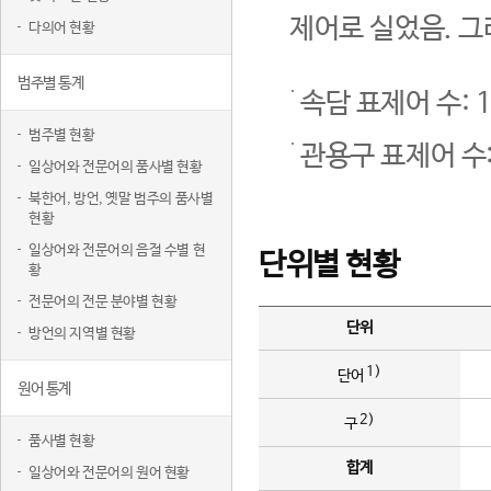
제어로 실었음. 그
다의어 현황
범주별 통계
속담 표제어 수: 1
범주별 현황
관용구 표제어 수:
일상어와 전문어의 품사별 현황
북한어, 방언, 옛말 범주의 품사별
현황
일상어와 전문어의 음절 수별 현
단위별 현황
황
전문어의 전문 분야별 현황
단위
방언의 지역별 현황
1)
단어
원어 통계
2)
구
품사별 현황
합계
일상어와 전문어의 원어 현황