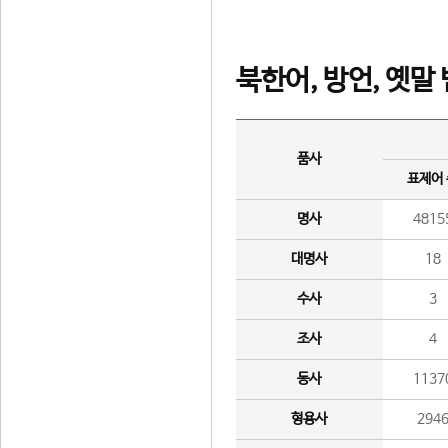
북한어, 방언, 옛말
품사
표제어
명사
4815
대명사
18
수사
3
조사
4
동사
1137
형용사
294