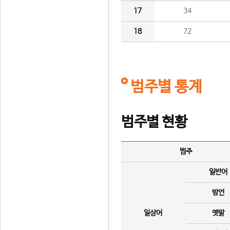
17
34
18
72
범주별 통계
범주별 현황
범주
일반어
방언
일상어
옛말