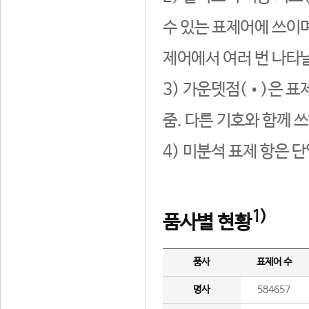
수 있는 표제어에 쓰이며
제어에서 여러 번 나타날
3) 가운뎃점(•)은 표
줌. 다른 기호와 함께 쓰
4) 미분석 표제 항은 
1)
품사별 현황
품사
표제어 수
명사
584657