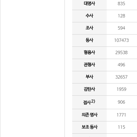
대명사
835
수사
128
조사
594
동사
107473
형용사
29538
관형사
496
부사
32657
감탄사
1959
2)
906
접사
의존 명사
1771
보조 동사
115