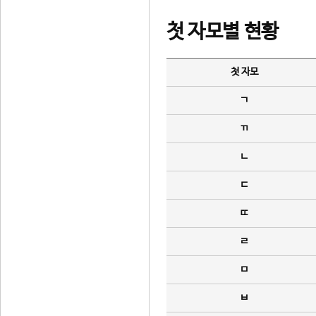
첫 자모별 현황
첫 자모
ㄱ
ㄲ
ㄴ
ㄷ
ㄸ
ㄹ
ㅁ
ㅂ