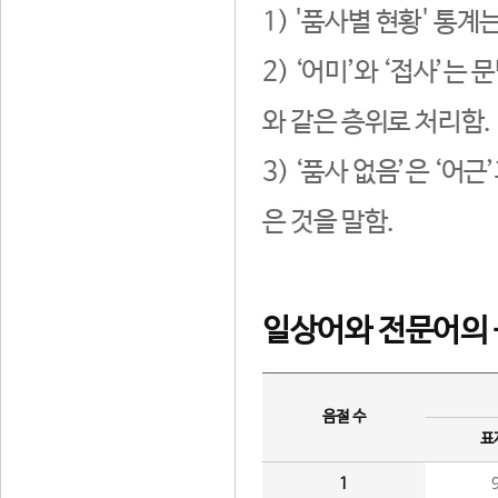
1) '품사별 현황' 통계
2) ‘어미’와 ‘접사’
와 같은 층위로 처리함.
3) ‘품사 없음’은 ‘어
은 것을 말함.
일상어와 전문어의 
음절 수
표
1