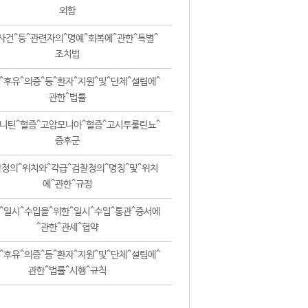
외함
사건^등^관련자의^명예^회복에^관한^특별^
조치법
^후유^의증^등^환자^지원^및^단체^설립에^
관한^법률
니틴^혈증^고암모니아^혈증^고시투룰린뇨^
증후군
청의^위치와^각급^검찰청의^명칭^및^위치
에^관한^규정
^일시^수입을^위한^일시^수입^통관^증서에
^관한^관세^협약
^후유^의증^등^환자^지원^및^단체^설립에^
관한^법률^시행^규칙