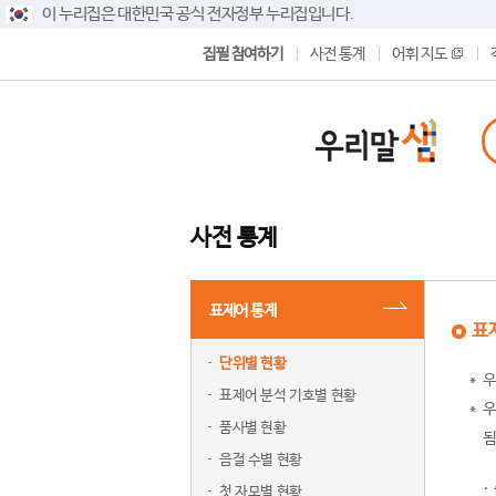
이 누리집은 대한민국 공식 전자정부 누리집입니다.
집필 참여하기
사전 통계
어휘 지도
사전 통계
표제어 통계
표
단위별 현황
우
표제어 분석 기호별 현황
우
품사별 현황
됨
음절 수별 현황
첫 자모별 현황