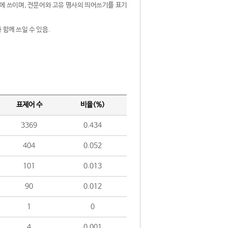
제어에 쓰이며, 전문어와 고유 명사의 띄어쓰기를 표기
 함께 쓰일 수 있음.
표제어 수
비율(%)
3369
0.434
404
0.052
101
0.013
90
0.012
1
0
4
0.001