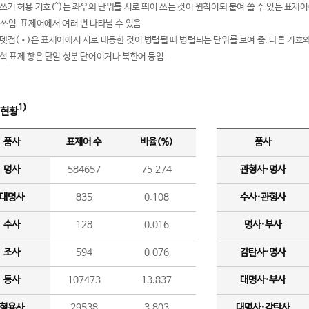
여쓰기 허용 기호(^)는 좌우의 단위를 서로 띄어 쓰는 것이 원칙이되 붙여 쓸 수 있는 표
 쓰임. 표제어에서 여러 번 나타날 수 있음.
운뎃점(•)은 표제어에서 서로 대등한 것이 병렬될 때 병렬되는 단위를 보여 줌. 다른 기호와
분석 표제 항은 단일 성분 단어이거나 북한어 등임.
1)
 현황
품사
표제어 수
비율(%)
품사
명사
584657
75.274
관형사·명사
대명사
835
0.108
수사·관형사
수사
128
0.016
명사·부사
조사
594
0.076
감탄사·명사
동사
107473
13.837
대명사·부사
형용사
29538
3.803
대명사·감탄사