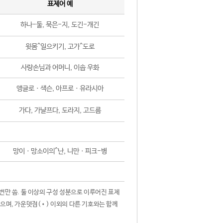
표제어 예
하나-둘, 묵은-지, 도긴-개긴
윗몸^일으키기, 고가^도로
사랑손님과 어머니, 이솝 우화
앵글로ㆍ색슨, 아프로ㆍ유라시아
가다, 가냘프다, 도라지, 고드름
망이ㆍ망소이의^난, 니만ㆍ피크-병
 번만 씀. 둘 이상의 구성 성분으로 이루어진 표제
않으며, 가운뎃점(•) 이외의 다른 기호와는 함께