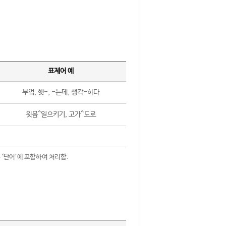
표제어 예
부엌, 햇-, -는데, 생각-하다
윗몸^일으키기, 고가^도로
 ‘단어’에 포함하여 처리함.