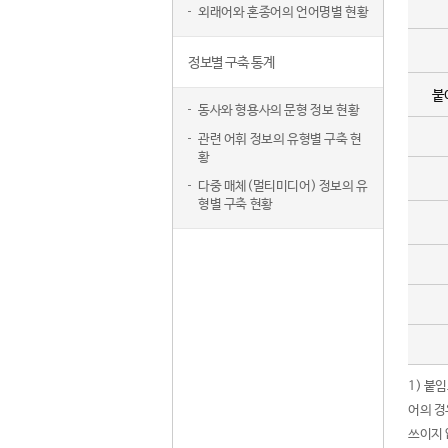
외래어와 혼종어의 언어명별 현황
정보별 구축 통계
붙
동사와 형용사의 문형 정보 현황
관련 어휘 정보의 유형별 구축 현
황
다중 매체(멀티미디어) 정보의 유
형별 구축 현황
1) 붙
어의 경
쓰이지 