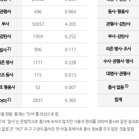
관형사
496
0.064
동사·형용사
부사
32657
4.205
관형사·감탄사
감탄사
1959
0.252
부사·감탄사
의존 명사·조사
2)
906
0.117
접사
수사·관형사·명사
의존 명사
1771
0.228
대명사·관형사
보조 동사
115
0.015
3)
조 형용사
52
0.007
품사 없음
합계
2)
2837
0.365
어미
품사별 현황' 통계는 '단어'를 대상으로 함.
어미’와 ‘접사’는 문법적으로 품사에 속하지 않지만 사용자 편의를 위하여 품사와 같은 층위로
품사 없음’은 ‘어근’과 구 구성이 줄어든 한 어절 표제어로 품사 정보를 주지 않은 것을 말함.