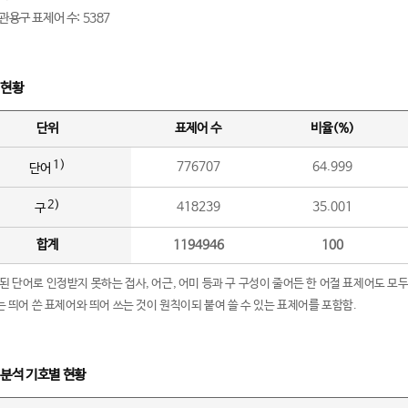
관용구 표제어 수: 5387
 현황
단위
표제어 수
비율(%)
1)
776707
64.999
단어
2)
418239
35.001
구
합계
1194946
100
립된 단어로 인정받지 못하는 접사, 어근, 어미 등과 구 구성이 줄어든 한 어절 표제어도 모두
구’는 띄어 쓴 표제어와 띄어 쓰는 것이 원칙이되 붙여 쓸 수 있는 표제어를 포함함.
 분석 기호별 현황