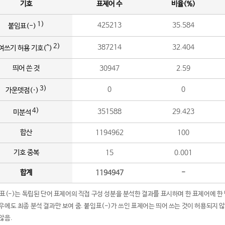
기호
표제어 수
비율(%)
1)
425213
35.584
붙임표(-)
2)
387214
32.404
여쓰기 허용 기호(^)
띄어 쓴 것
30947
2.59
3)
0
0
가운뎃점(·)
4)
351588
29.423
미분석
합산
1194962
100
기호 중복
15
0.001
합계
1194947
-
임표(-)는 독립된 단어 표제어의 직접 구성 성분을 분석한 결과를 표시하며 한 표제어에 한
우에도 최종 분석 결과만 보여 줌. 붙임표(-)가 쓰인 표제어는 띄어 쓰는 것이 허용되지 
않음.