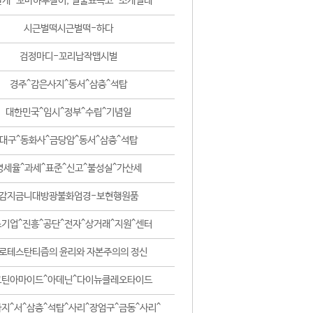
날개-꼬마하루살이, 털줄뾰족코-조개벌레
시근벌떡시근벌떡-하다
검정마디-꼬리납작맵시벌
경주^감은사지^동서^삼층^석탑
대한민국^임시^정부^수립^기념일
대구^동화사^금당암^동서^삼층^석탑
영세율^과세^표준^신고^불성실^가산세
감지금니대방광불화엄경-보현행원품
기업^진흥^공단^전자^상거래^지원^센터
로테스탄티즘의 윤리와 자본주의의 정신
코틴아마이드^아데닌^다이뉴클레오타이드
지^서^삼층^석탑^사리^장엄구^금동^사리^