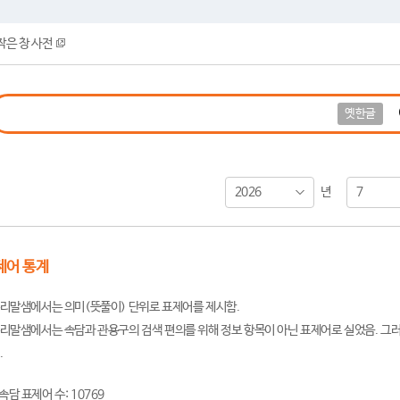
작은 창 사전
옛한글
2026
7
년
제어 통계
리말샘에서는 의미(뜻풀이) 단위로 표제어를 제시함.
리말샘에서는 속담과 관용구의 검색 편의를 위해 정보 항목이 아닌 표제어로 실었음. 그러
.
속담 표제어 수: 10769