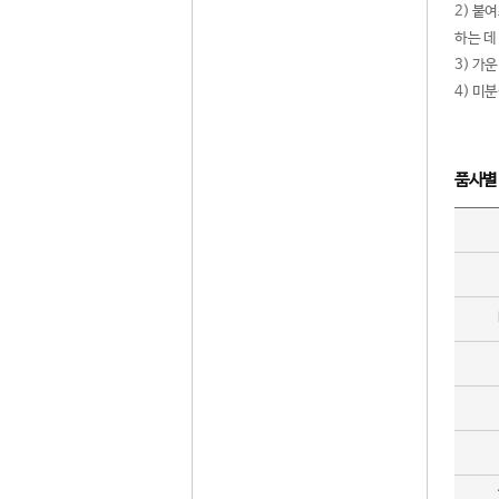
2) 붙
하는 데
3) 가
4) 미
품사별