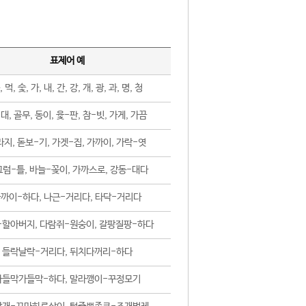
표제어 예
, 먹, 숯, 가, 내, 간, 강, 개, 광, 과, 명, 청
대, 골무, 동이, 윷-판, 참-빗, 가게, 가끔
지, 돋보-기, 가겟-집, 가까이, 가락-엿
럼-틀, 바늘-꽂이, 가까스로, 강동-대다
까이-하다, 나근-거리다, 타닥-거리다
-할아버지, 다람쥐-원숭이, 갈팡질팡-하다
들락날락-거리다, 뒤치다꺼리-하다
가들막가들막-하다, 말라깽이-꾸정모기