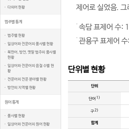
제어로 실었음. 그
다의어 현황
범주별 통계
속담 표제어 수: 1
범주별 현황
관용구 표제어 수:
일상어와 전문어의 품사별 현황
북한어, 방언, 옛말 범주의 품사별
현황
일상어와 전문어의 음절 수별 현
단위별 현황
황
전문어의 전문 분야별 현황
단위
방언의 지역별 현황
1)
단어
원어 통계
2)
구
품사별 현황
합계
일상어와 전문어의 원어 현황