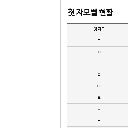
첫 자모별 현황
첫 자모
ㄱ
ㄲ
ㄴ
ㄷ
ㄸ
ㄹ
ㅁ
ㅂ