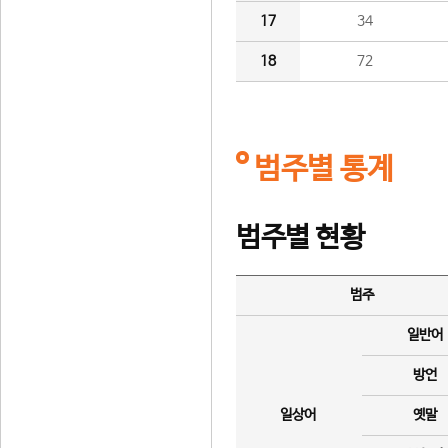
17
34
18
72
범주별 통계
범주별 현황
범주
일반어
방언
일상어
옛말