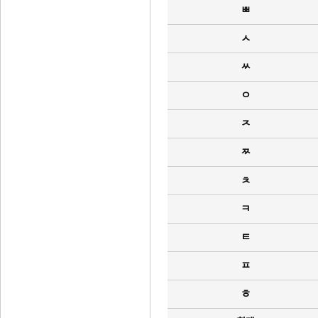
ㅃ
ㅅ
ㅆ
ㅇ
ㅈ
ㅉ
ㅊ
ㅋ
ㅌ
ㅍ
ㅎ