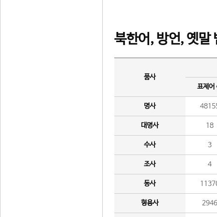
북한어, 방언, 옛말
품사
표제어
명사
4815
대명사
18
수사
3
조사
4
동사
1137
형용사
294