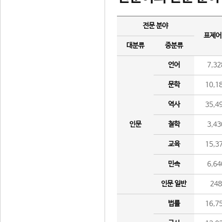
전문 분야
표제어
대분류
중분류
언어
7,32
문학
10,1
역사
35,4
인문
철학
3,43
교육
15,3
민속
6,64
인문 일반
24
법률
16,7