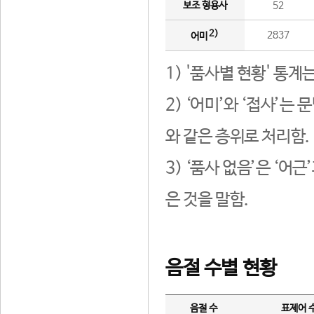
보조 형용사
52
2)
2837
어미
1) '품사별 현황' 통계
2) ‘어미’와 ‘접사’
와 같은 층위로 처리함.
3) ‘품사 없음’은 ‘어
은 것을 말함.
음절 수별 현황
음절 수
표제어 