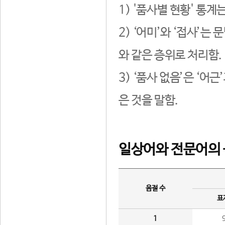
1) '품사별 현황' 통계
2) ‘어미’와 ‘접사’
와 같은 층위로 처리함.
3) ‘품사 없음’은 ‘어
은 것을 말함.
일상어와 전문어의 
음절 수
표
1