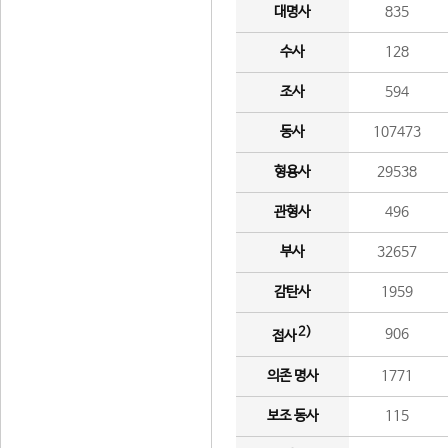
대명사
835
수사
128
조사
594
동사
107473
형용사
29538
관형사
496
부사
32657
감탄사
1959
2)
906
접사
의존 명사
1771
보조 동사
115