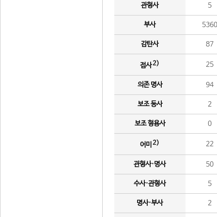
관형사
5
부사
536
감탄사
87
2)
25
접사
의존 명사
94
보조 동사
2
보조 형용사
0
2)
22
어미
관형사·명사
50
수사·관형사
5
명사·부사
2