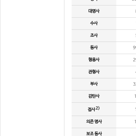
대명사
수사
조사
동사
9
형용사
2
관형사
부사
3
감탄사
2)
접사
의존 명사
보조 동사