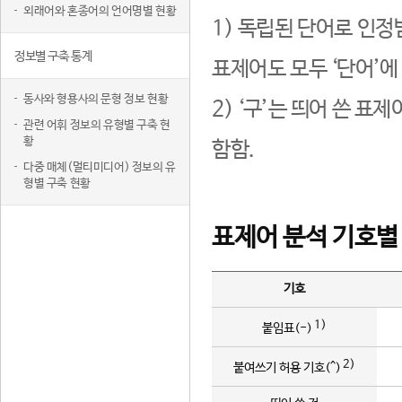
외래어와 혼종어의 언어명별 현황
1) 독립된 단어로 인정
정보별 구축 통계
표제어도 모두 ‘단어’에
동사와 형용사의 문형 정보 현황
2) ‘구’는 띄어 쓴 표
관련 어휘 정보의 유형별 구축 현
황
함함.
다중 매체(멀티미디어) 정보의 유
형별 구축 현황
표제어 분석 기호별
기호
1)
붙임표(-)
2)
붙여쓰기 허용 기호(^)