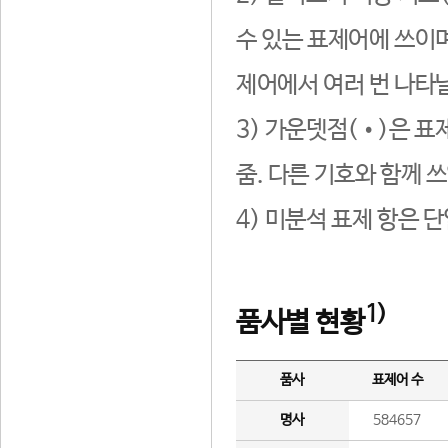
수 있는 표제어에 쓰이며
제어에서 여러 번 나타날
3) 가운뎃점(•)은 표
줌. 다른 기호와 함께 쓰
4) 미분석 표제 항은 
1)
품사별 현황
품사
표제어 수
명사
584657