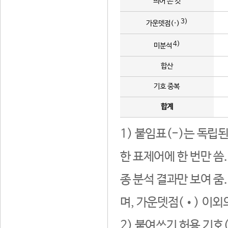
띄어 쓴 것
3)
가운뎃점(·)
4)
미분석
합산
기호 중복
합계
1) 붙임표(-)는 독립
한 표제어에 한 번만 씀
종 분석 결과만 보여 줌
며, 가운뎃점(•) 이외
2) 붙여쓰기 허용 기호