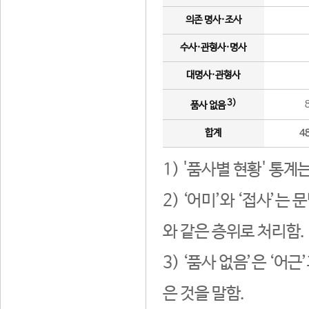
의존 명사·조사
수사·관형사·명사
대명사·관형사
3)
품사 없음
합계
4
1) '품사별 현황' 통계
2) ‘어미’와 ‘접사’
와 같은 층위로 처리함.
3) ‘품사 없음’은 ‘어
은 것을 말함.