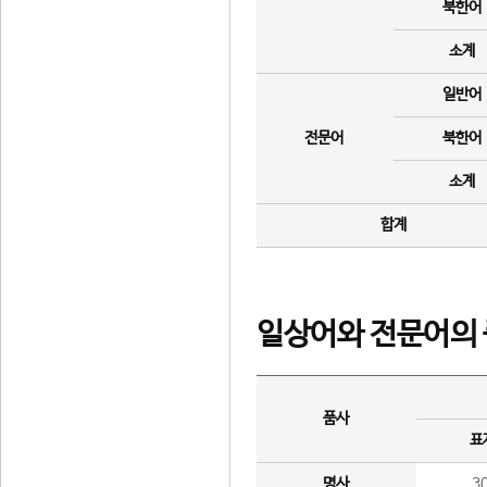
북한어
소계
일반어
전문어
북한어
소계
합계
일상어와 전문어의 
품사
표
명사
3