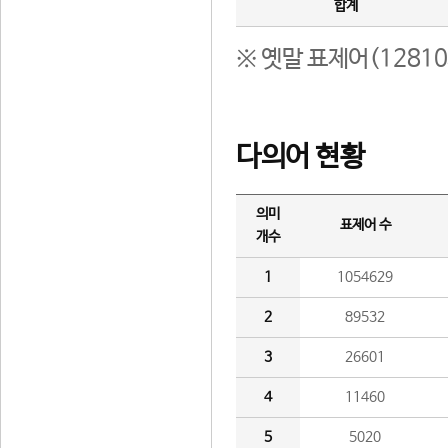
합계
※ 옛말 표제어(1281
다의어 현황
의미
표제어 수
개수
1
1054629
2
89532
3
26601
4
11460
5
5020