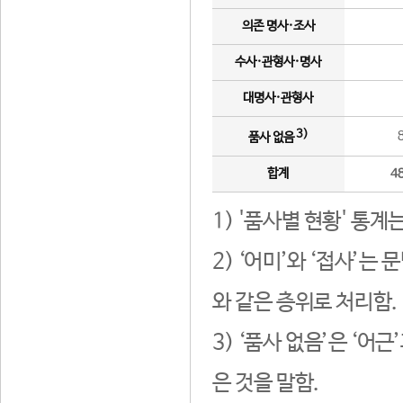
의존 명사·조사
수사·관형사·명사
대명사·관형사
3)
품사 없음
합계
4
1) '품사별 현황' 통계
2) ‘어미’와 ‘접사’
와 같은 층위로 처리함.
3) ‘품사 없음’은 ‘어
은 것을 말함.