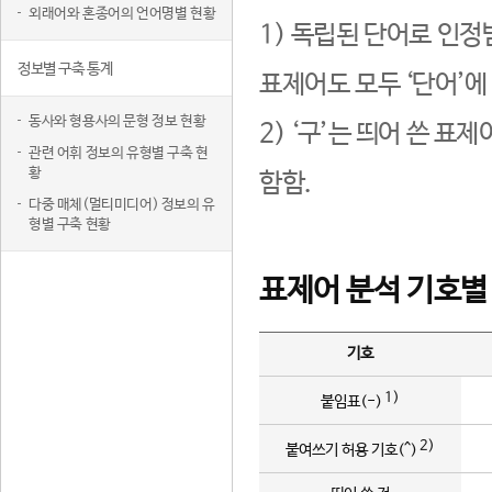
외래어와 혼종어의 언어명별 현황
1) 독립된 단어로 인정
정보별 구축 통계
표제어도 모두 ‘단어’에
동사와 형용사의 문형 정보 현황
2) ‘구’는 띄어 쓴 표
관련 어휘 정보의 유형별 구축 현
황
함함.
다중 매체(멀티미디어) 정보의 유
형별 구축 현황
표제어 분석 기호별
기호
1)
붙임표(-)
2)
붙여쓰기 허용 기호(^)