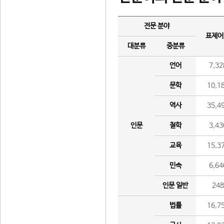
전문 분야
표제어
대분류
중분류
언어
7,32
문학
10,1
역사
35,4
인문
철학
3,43
교육
15,3
민속
6,64
인문 일반
24
법률
16,7