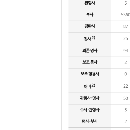
관형사
5
부사
536
감탄사
87
2)
25
접사
의존 명사
94
보조 동사
2
보조 형용사
0
2)
22
어미
관형사·명사
50
수사·관형사
5
명사·부사
2