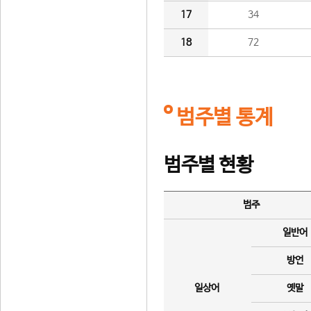
17
34
18
72
범주별 통계
범주별 현황
범주
일반어
방언
일상어
옛말