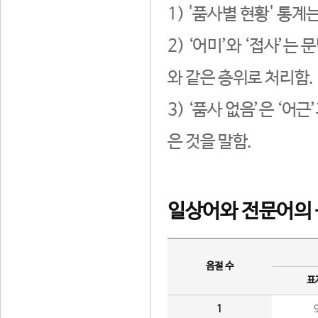
1) '품사별 현황' 통계
2) ‘어미’와 ‘접사’
와 같은 층위로 처리함.
3) ‘품사 없음’은 ‘어
은 것을 말함.
일상어와 전문어의 
음절 수
표
1