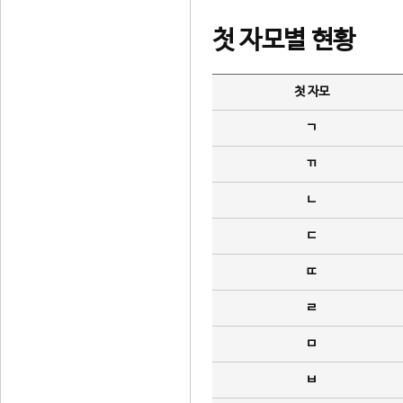
첫 자모별 현황
첫 자모
ㄱ
ㄲ
ㄴ
ㄷ
ㄸ
ㄹ
ㅁ
ㅂ