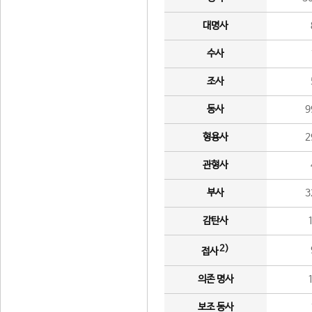
대명사
수사
조사
동사
9
형용사
2
관형사
부사
3
감탄사
2)
접사
의존 명사
보조 동사