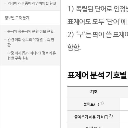
외래어와 혼종어의 언어명별 현황
1) 독립된 단어로 인정
정보별 구축 통계
표제어도 모두 ‘단어’에
동사와 형용사의 문형 정보 현황
2) ‘구’는 띄어 쓴 표
관련 어휘 정보의 유형별 구축 현
황
함함.
다중 매체(멀티미디어) 정보의 유
형별 구축 현황
표제어 분석 기호별
기호
1)
붙임표(-)
2)
붙여쓰기 허용 기호(^)