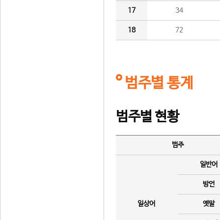
17
34
18
72
범주별 통계
범주별 현황
범주
일반어
방언
일상어
옛말