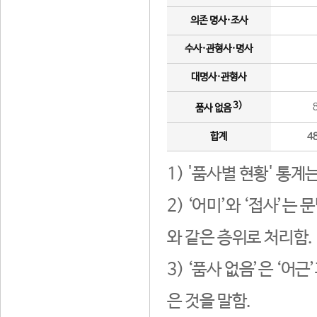
의존 명사·조사
수사·관형사·명사
대명사·관형사
3)
품사 없음
합계
4
1) '품사별 현황' 통계
2) ‘어미’와 ‘접사’
와 같은 층위로 처리함.
3) ‘품사 없음’은 ‘어
은 것을 말함.