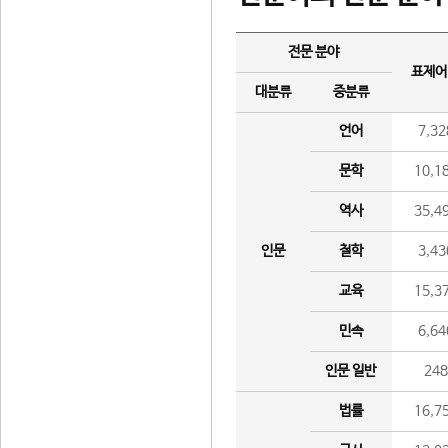
전문 분야
표제어
대분류
중분류
언어
7,32
문학
10,1
역사
35,4
인문
철학
3,43
교육
15,3
민속
6,64
인문 일반
24
법률
16,7