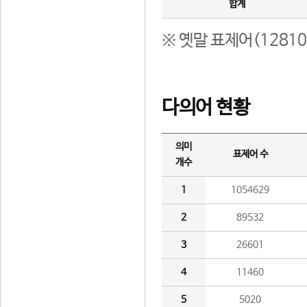
합계
※ 옛말 표제어(1281
다의어 현황
의미
표제어 수
개수
1
1054629
2
89532
3
26601
4
11460
5
5020