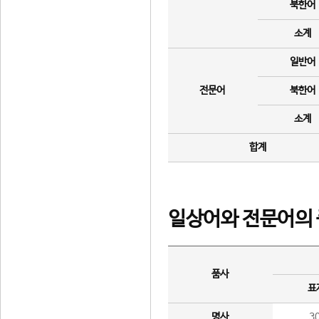
북한어
소계
일반어
전문어
북한어
소계
합계
일상어와 전문어의 
품사
표
명사
3