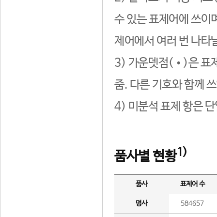
수 있는 표제어에 쓰이며
제어에서 여러 번 나타날
3) 가운뎃점(•)은 표
줌. 다른 기호와 함께 쓰
4) 미분석 표제 항은 
1)
품사별 현황
품사
표제어 수
명사
584657