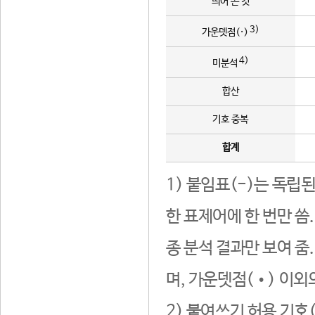
띄어 쓴 것
3)
가운뎃점(·)
4)
미분석
합산
기호 중복
합계
1) 붙임표(-)는 독립
한 표제어에 한 번만 씀
종 분석 결과만 보여 줌
며, 가운뎃점(•) 이외
2) 붙여쓰기 허용 기호