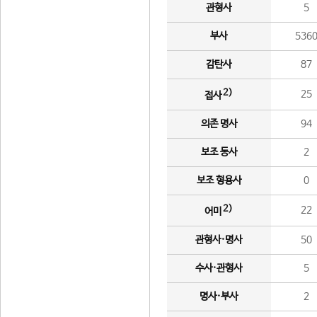
관형사
5
부사
536
감탄사
87
2)
25
접사
의존 명사
94
보조 동사
2
보조 형용사
0
2)
22
어미
관형사·명사
50
수사·관형사
5
명사·부사
2