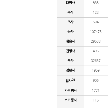
대명사
835
수사
128
조사
594
동사
107473
형용사
29538
관형사
496
부사
32657
감탄사
1959
2)
906
접사
의존 명사
1771
보조 동사
115