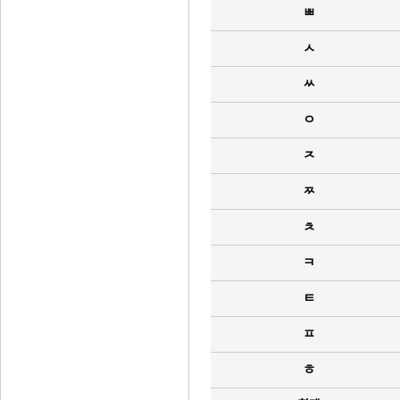
ㅃ
ㅅ
ㅆ
ㅇ
ㅈ
ㅉ
ㅊ
ㅋ
ㅌ
ㅍ
ㅎ