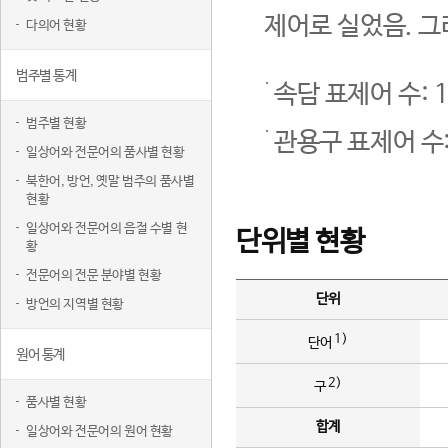
제어로 실었음. 그
다의어 현황
범주별 통계
속담 표제어 수: 1
범주별 현황
관용구 표제어 수:
일상어와 전문어의 품사별 현황
북한어, 방언, 옛말 범주의 품사별
현황
일상어와 전문어의 음절 수별 현
단위별 현황
황
전문어의 전문 분야별 현황
단위
방언의 지역별 현황
1)
단어
원어 통계
2)
구
품사별 현황
합계
일상어와 전문어의 원어 현황