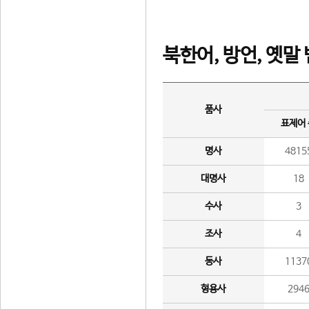
북한어, 방언, 옛말
품사
표제어
명사
4815
대명사
18
수사
3
조사
4
동사
1137
형용사
294