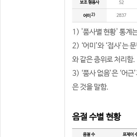
보조 형용사
52
2)
2837
어미
1) '품사별 현황' 통계
2) ‘어미’와 ‘접사’
와 같은 층위로 처리함.
3) ‘품사 없음’은 ‘어
은 것을 말함.
음절 수별 현황
음절 수
표제어 