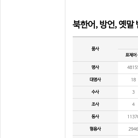
북한어, 방언, 옛말
품사
표제어
명사
4815
대명사
18
수사
3
조사
4
동사
1137
형용사
294