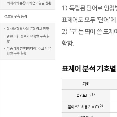
외래어와 혼종어의 언어명별 현황
1) 독립된 단어로 인정
정보별 구축 통계
표제어도 모두 ‘단어’에
동사와 형용사의 문형 정보 현황
2) ‘구’는 띄어 쓴 표
관련 어휘 정보의 유형별 구축 현
황
함함.
다중 매체(멀티미디어) 정보의 유
형별 구축 현황
표제어 분석 기호별
기호
1)
붙임표(-)
2)
붙여쓰기 허용 기호(^)