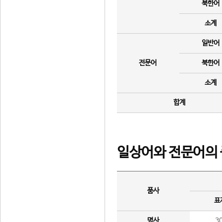
북한어
소계
일반어
전문어
북한어
소계
합계
일상어와 전문어의 
품사
표
명사
3