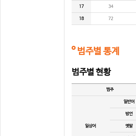
17
34
18
72
범주별 통계
범주별 현황
범주
일반어
방언
일상어
옛말