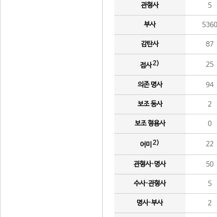
관형사
5
부사
536
감탄사
87
2)
25
접사
의존 명사
94
보조 동사
2
보조 형용사
0
2)
22
어미
관형사·명사
50
수사·관형사
5
명사·부사
2