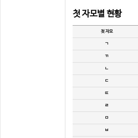
첫 자모별 현황
첫 자모
ㄱ
ㄲ
ㄴ
ㄷ
ㄸ
ㄹ
ㅁ
ㅂ