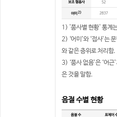
보조 형용사
52
2)
2837
어미
1) '품사별 현황' 통계
2) ‘어미’와 ‘접사’
와 같은 층위로 처리함.
3) ‘품사 없음’은 ‘어
은 것을 말함.
음절 수별 현황
음절 수
표제어 