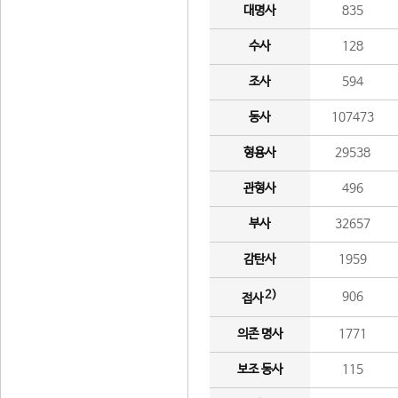
대명사
835
수사
128
조사
594
동사
107473
형용사
29538
관형사
496
부사
32657
감탄사
1959
2)
906
접사
의존 명사
1771
보조 동사
115