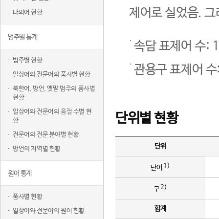
제어로 실었음. 그
다의어 현황
범주별 통계
속담 표제어 수: 1
범주별 현황
관용구 표제어 수:
일상어와 전문어의 품사별 현황
북한어, 방언, 옛말 범주의 품사별
현황
일상어와 전문어의 음절 수별 현
단위별 현황
황
전문어의 전문 분야별 현황
단위
방언의 지역별 현황
1)
단어
원어 통계
2)
구
품사별 현황
합계
일상어와 전문어의 원어 현황