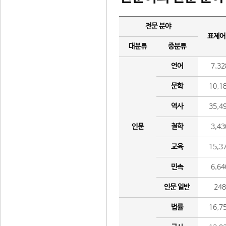
전문 분야
표제어
대분류
중분류
언어
7,32
문학
10,1
역사
35,4
인문
철학
3,43
교육
15,3
민속
6,64
인문 일반
24
법률
16,7