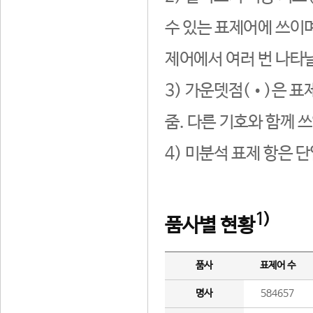
수 있는 표제어에 쓰이며
제어에서 여러 번 나타날
3) 가운뎃점(•)은 표
줌. 다른 기호와 함께 쓰
4) 미분석 표제 항은 
1)
품사별 현황
품사
표제어 수
명사
584657