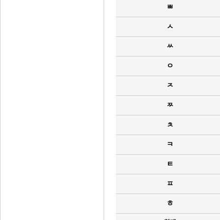
ㅃ
ㅅ
ㅆ
ㅇ
ㅈ
ㅉ
ㅊ
ㅋ
ㅌ
ㅍ
ㅎ