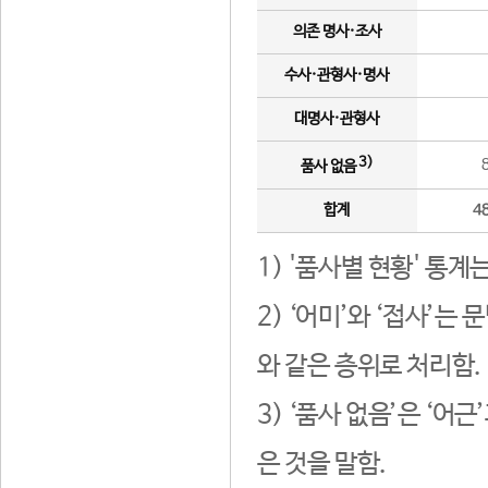
의존 명사·조사
수사·관형사·명사
대명사·관형사
3)
품사 없음
합계
4
1) '품사별 현황' 통계
2) ‘어미’와 ‘접사’
와 같은 층위로 처리함.
3) ‘품사 없음’은 ‘어
은 것을 말함.