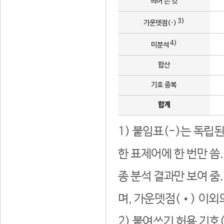
띄어 쓴 것
3)
가운뎃점(·)
4)
미분석
합산
기호 중복
합계
1) 붙임표(-)는 독립
한 표제어에 한 번만 씀
종 분석 결과만 보여 줌
며, 가운뎃점(•) 이외
2) 붙여쓰기 허용 기호