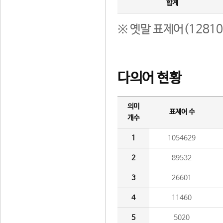
합계
※ 옛말 표제어(1281
다의어 현황
의미
표제어 수
개수
1
1054629
2
89532
3
26601
4
11460
5
5020