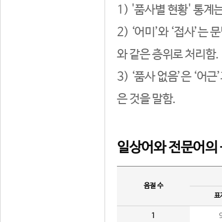
1) '품사별 현황' 통계
2) ‘어미’와 ‘접사’
와 같은 층위로 처리함.
3) ‘품사 없음’은 ‘어
은 것을 말함.
일상어와 전문어의 
음절 수
표
1