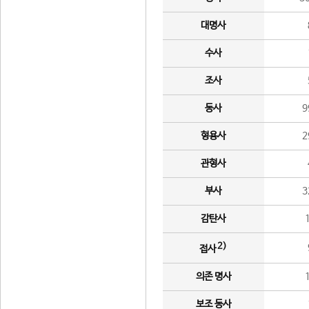
대명사
수사
조사
동사
9
형용사
2
관형사
부사
3
감탄사
2)
접사
의존 명사
보조 동사