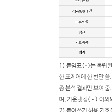
띄어 쓴 것
3)
가운뎃점(·)
4)
미분석
합산
기호 중복
합계
1) 붙임표(-)는 독립
한 표제어에 한 번만 씀
종 분석 결과만 보여 줌
며, 가운뎃점(•) 이외
2) 붙여쓰기 허용 기호