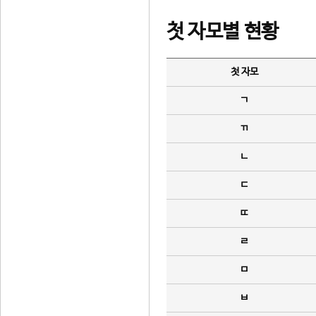
첫 자모별 현황
첫 자모
ㄱ
ㄲ
ㄴ
ㄷ
ㄸ
ㄹ
ㅁ
ㅂ