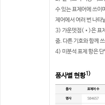
수 있는 표제어에 쓰이며
제어에서 여러 번 나타날
3) 가운뎃점(•)은 표
줌. 다른 기호와 함께 쓰
4) 미분석 표제 항은 
1)
품사별 현황
품사
표제어 수
명사
584657