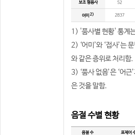
보조 형용사
52
2)
2837
어미
1) '품사별 현황' 통계
2) ‘어미’와 ‘접사’
와 같은 층위로 처리함.
3) ‘품사 없음’은 ‘어
은 것을 말함.
음절 수별 현황
음절 수
표제어 