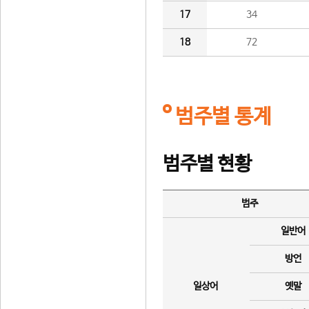
17
34
18
72
범주별 통계
범주별 현황
범주
일반어
방언
일상어
옛말