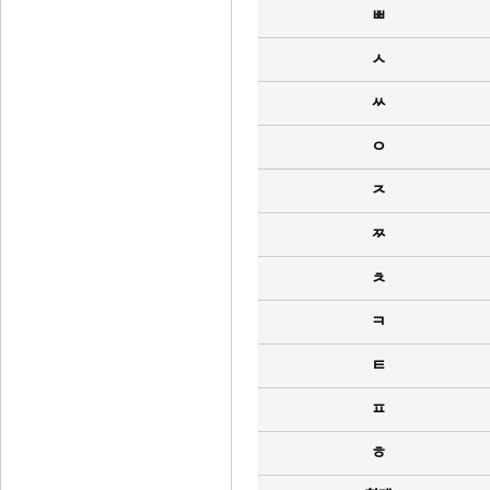
ㅃ
ㅅ
ㅆ
ㅇ
ㅈ
ㅉ
ㅊ
ㅋ
ㅌ
ㅍ
ㅎ