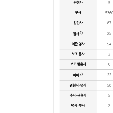
관형사
5
부사
536
감탄사
87
2)
25
접사
의존 명사
94
보조 동사
2
보조 형용사
0
2)
22
어미
관형사·명사
50
수사·관형사
5
명사·부사
2