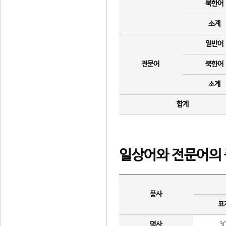
북한어
소계
일반어
전문어
북한어
소계
합계
일상어와 전문어의 
품사
표
명사
3