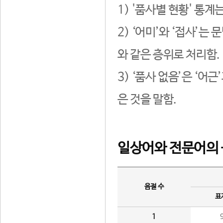
1) '품사별 현황' 통계
2) ‘어미’와 ‘접사’
와 같은 층위로 처리함.
3) ‘품사 없음’은 ‘어
은 것을 말함.
일상어와 전문어의 
음절 수
표
1