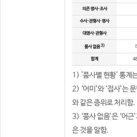
의존 명사·조사
수사·관형사·명사
대명사·관형사
3)
품사 없음
합계
4
1) '품사별 현황' 통계
2) ‘어미’와 ‘접사’
와 같은 층위로 처리함.
3) ‘품사 없음’은 ‘어
은 것을 말함.