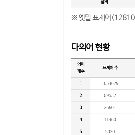
합계
※ 옛말 표제어(1281
다의어 현황
의미
표제어 수
개수
1
1054629
2
89532
3
26601
4
11460
5
5020