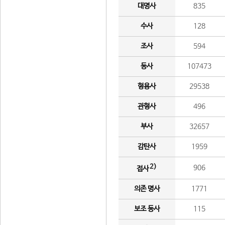
대명사
835
수사
128
조사
594
동사
107473
형용사
29538
관형사
496
부사
32657
감탄사
1959
2)
906
접사
의존 명사
1771
보조 동사
115