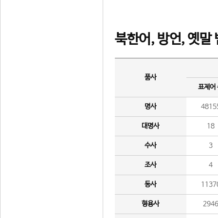
북한어, 방언, 옛말
품사
표제어
명사
4815
대명사
18
수사
3
조사
4
동사
1137
형용사
294