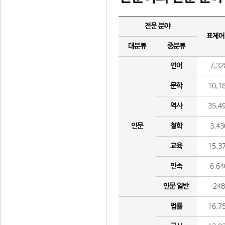
전문 분야
표제어
대분류
중분류
언어
7,32
문학
10,1
역사
35,4
인문
철학
3,43
교육
15,3
민속
6,64
인문 일반
24
법률
16,7