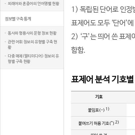
외래어와 혼종어의 언어명별 현황
1) 독립된 단어로 인정
정보별 구축 통계
표제어도 모두 ‘단어’에
동사와 형용사의 문형 정보 현황
2) ‘구’는 띄어 쓴 표
관련 어휘 정보의 유형별 구축 현
황
함함.
다중 매체(멀티미디어) 정보의 유
형별 구축 현황
표제어 분석 기호별
기호
1)
붙임표(-)
2)
붙여쓰기 허용 기호(^)