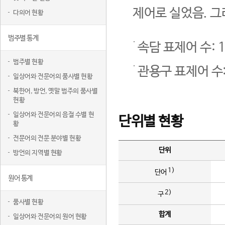
제어로 실었음. 그
다의어 현황
범주별 통계
속담 표제어 수: 1
범주별 현황
관용구 표제어 수:
일상어와 전문어의 품사별 현황
북한어, 방언, 옛말 범주의 품사별
현황
일상어와 전문어의 음절 수별 현
단위별 현황
황
전문어의 전문 분야별 현황
단위
방언의 지역별 현황
1)
단어
원어 통계
2)
구
품사별 현황
합계
일상어와 전문어의 원어 현황