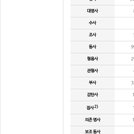
대명사
수사
조사
동사
9
형용사
2
관형사
부사
3
감탄사
2)
접사
의존 명사
보조 동사