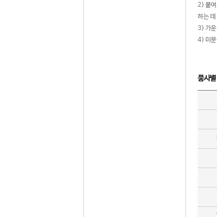
2) 붙
하는 데
3) 가
4) 미
품사별