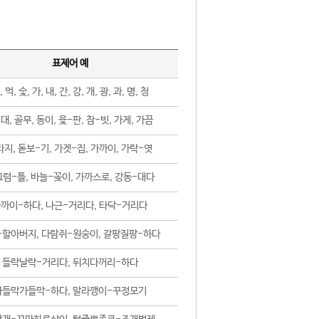
표제어 예
, 먹, 숯, 가, 내, 간, 강, 개, 광, 과, 명, 청
대, 골무, 동이, 윷-판, 참-빗, 가게, 가끔
지, 돋보-기, 가겟-집, 가까이, 가락-엿
럼-틀, 바늘-꽂이, 가까스로, 강동-대다
까이-하다, 나근-거리다, 타닥-거리다
-할아버지, 다람쥐-원숭이, 갈팡질팡-하다
들락날락-거리다, 뒤치다꺼리-하다
가들막가들막-하다, 말라깽이-꾸정모기