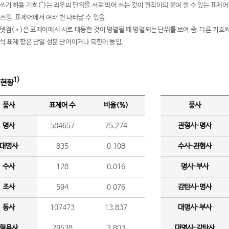
여쓰기 허용 기호(^)는 좌우의 단위를 서로 띄어 쓰는 것이 원칙이되 붙여 쓸 수 있는 표
 쓰임. 표제어에서 여러 번 나타날 수 있음.
운뎃점(•)은 표제어에서 서로 대등한 것이 병렬될 때 병렬되는 단위를 보여 줌. 다른 기호와
분석 표제 항은 단일 성분 단어이거나 북한어 등임.
1)
 현황
품사
표제어 수
비율(%)
품사
명사
584657
75.274
관형사·명사
대명사
835
0.108
수사·관형사
수사
128
0.016
명사·부사
조사
594
0.076
감탄사·명사
동사
107473
13.837
대명사·부사
형용사
29538
3.803
대명사·감탄사