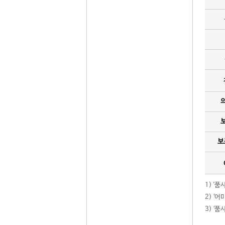
보
1) '
2) ‘
3) ‘