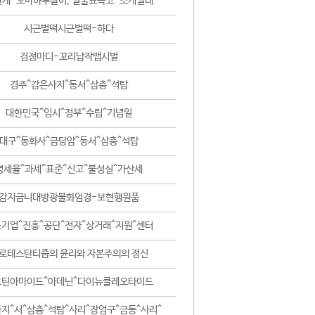
날개-꼬마하루살이, 털줄뾰족코-조개벌레
시근벌떡시근벌떡-하다
검정마디-꼬리납작맵시벌
경주^감은사지^동서^삼층^석탑
대한민국^임시^정부^수립^기념일
대구^동화사^금당암^동서^삼층^석탑
영세율^과세^표준^신고^불성실^가산세
감지금니대방광불화엄경-보현행원품
기업^진흥^공단^전자^상거래^지원^센터
로테스탄티즘의 윤리와 자본주의의 정신
코틴아마이드^아데닌^다이뉴클레오타이드
지^서^삼층^석탑^사리^장엄구^금동^사리^