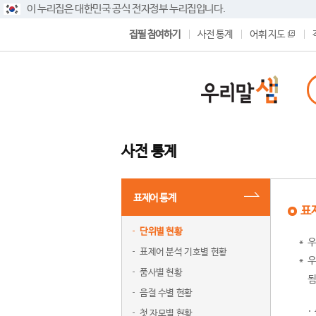
이 누리집은 대한민국 공식 전자정부 누리집입니다.
집필 참여하기
사전 통계
어휘 지도
사전 통계
표제어 통계
표
단위별 현황
우
표제어 분석 기호별 현황
우
품사별 현황
됨
음절 수별 현황
첫 자모별 현황