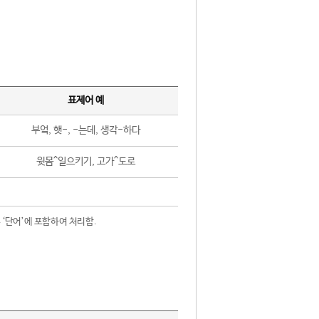
표제어 예
부엌, 햇-, -는데, 생각-하다
윗몸^일으키기, 고가^도로
 ‘단어’에 포함하여 처리함.