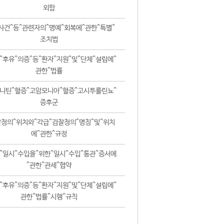
외함
사건^등^관련자의^명예^회복에^관한^특별^
조치법
^후유^의증^등^환자^지원^및^단체^설립에^
관한^법률
니틴^혈증^고암모니아^혈증^고시투룰린뇨^
증후군
청의^위치와^각급^검찰청의^명칭^및^위치
에^관한^규정
^일시^수입을^위한^일시^수입^통관^증서에
^관한^관세^협약
^후유^의증^등^환자^지원^및^단체^설립에^
관한^법률^시행^규칙