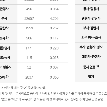
관형사
496
0.064
동사·형용사
부사
32657
4.205
관형사·감탄사
감탄사
1959
0.252
부사·감탄사
의존 명사·조사
2)
906
0.117
접사
수사·관형사·명사
의존 명사
1771
0.228
대명사·관형사
보조 동사
115
0.015
3)
조 형용사
52
0.007
품사 없음
합계
2)
2837
0.365
어미
품사별 현황' 통계는 '단어'를 대상으로 함.
어미’와 ‘접사’는 문법적으로 품사에 속하지 않지만 사용자 편의를 위하여 품사와 같은 층위로
품사 없음’은 ‘어근’과 구 구성이 줄어든 한 어절 표제어로 품사 정보를 주지 않은 것을 말함.