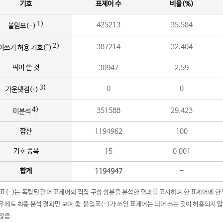
기호
표제어 수
비율(%)
1)
425213
35.584
붙임표(-)
2)
387214
32.404
여쓰기 허용 기호(^)
띄어 쓴 것
30947
2.59
3)
0
0
가운뎃점(·)
4)
351588
29.423
미분석
합산
1194962
100
기호 중복
15
0.001
합계
1194947
-
임표(-)는 독립된 단어 표제어의 직접 구성 성분을 분석한 결과를 표시하며 한 표제어에 한
우에도 최종 분석 결과만 보여 줌. 붙임표(-)가 쓰인 표제어는 띄어 쓰는 것이 허용되지 
않음.