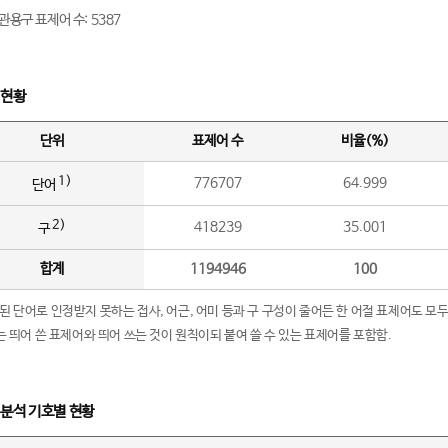
관용구 표제어 수: 5387
 현황
단위
표제어 수
비율(%)
1)
776707
64.999
단어
2)
418239
35.001
구
합계
1194946
100
립된 단어로 인정받지 못하는 접사, 어근, 어미 등과 구 구성이 줄어든 한 어절 표제어도 모두
구’는 띄어 쓴 표제어와 띄어 쓰는 것이 원칙이되 붙여 쓸 수 있는 표제어를 포함함.
 분석 기호별 현황