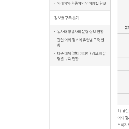
외래어와 혼종어의 언어명별 현황
정보별 구축 통계
붙
동사와 형용사의 문형 정보 현황
관련 어휘 정보의 유형별 구축 현
황
다중 매체(멀티미디어) 정보의 유
형별 구축 현황
1) 붙
어의 경
쓰이지 