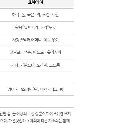
표제어 예
하나-둘, 묵은-지, 도긴-개긴
윗몸^일으키기, 고가^도로
사랑손님과 어머니, 이솝 우화
앵글로ㆍ색슨, 아프로ㆍ유라시아
가다, 가냘프다, 도라지, 고드름
망이ㆍ망소이의^난, 니만ㆍ피크-병
 번만 씀. 둘 이상의 구성 성분으로 이루어진 표제
않으며, 가운뎃점(•) 이외의 다른 기호와는 함께