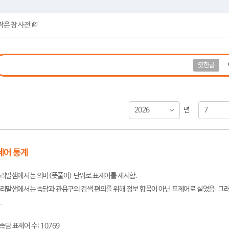
작은 창 사전
옛한글
2026
7
년
제어 통계
리말샘에서는 의미(뜻풀이) 단위로 표제어를 제시함.
리말샘에서는 속담과 관용구의 검색 편의를 위해 정보 항목이 아닌 표제어로 실었음. 그러
.
속담 표제어 수: 10769