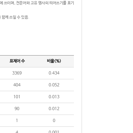
제어에 쓰이며, 전문어와 고유 명사의 띄어쓰기를 표기
 함께 쓰일 수 있음.
표제어 수
비율(%)
3369
0.434
404
0.052
101
0.013
90
0.012
1
0
4
0.001