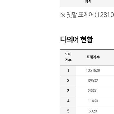
합계
※ 옛말 표제어(1281
다의어 현황
의미
표제어 수
개수
1
1054629
2
89532
3
26601
4
11460
5
5020