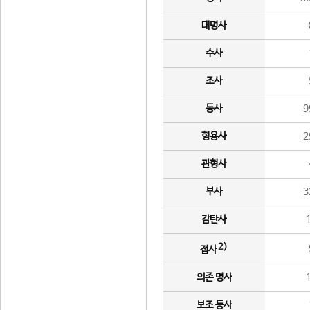
대명사
수사
조사
동사
9
형용사
2
관형사
부사
3
감탄사
2)
접사
의존 명사
보조 동사