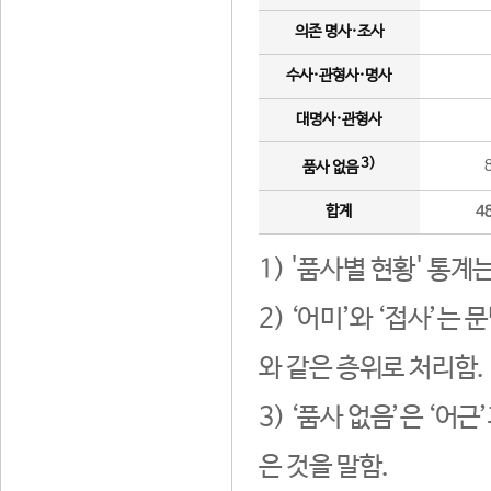
의존 명사·조사
수사·관형사·명사
대명사·관형사
3)
품사 없음
합계
4
1) '품사별 현황' 통계
2) ‘어미’와 ‘접사’
와 같은 층위로 처리함.
3) ‘품사 없음’은 ‘어
은 것을 말함.