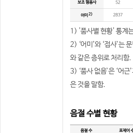
보조 형용사
52
2)
2837
어미
1) '품사별 현황' 통계
2) ‘어미’와 ‘접사’
와 같은 층위로 처리함.
3) ‘품사 없음’은 ‘어
은 것을 말함.
음절 수별 현황
음절 수
표제어 