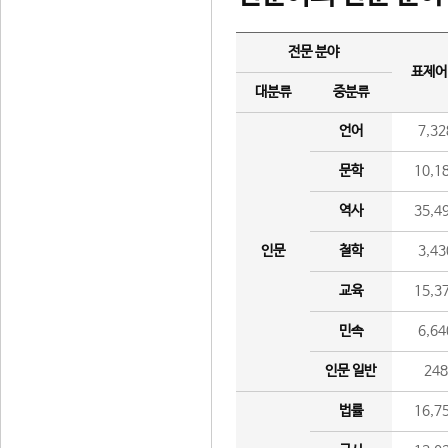
전문 분야
표제어
대분류
중분류
언어
7,32
문학
10,1
역사
35,4
인문
철학
3,43
교육
15,3
민속
6,64
인문 일반
24
법률
16,7