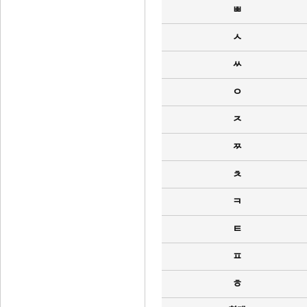
ㅃ
ㅅ
ㅆ
ㅇ
ㅈ
ㅉ
ㅊ
ㅋ
ㅌ
ㅍ
ㅎ