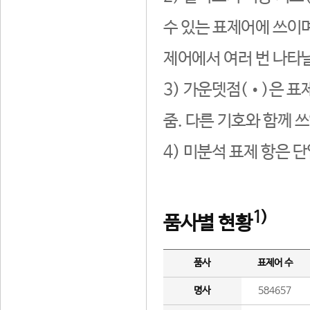
수 있는 표제어에 쓰이며
제어에서 여러 번 나타날
3) 가운뎃점(•)은 표
줌. 다른 기호와 함께 쓰
4) 미분석 표제 항은 
1)
품사별 현황
품사
표제어 수
명사
584657