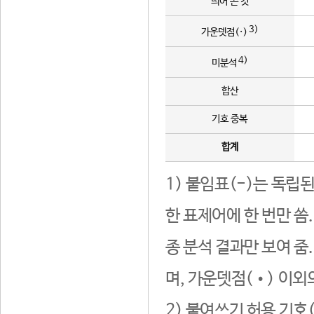
띄어 쓴 것
3)
가운뎃점(·)
4)
미분석
합산
기호 중복
합계
1) 붙임표(-)는 독립
한 표제어에 한 번만 씀
종 분석 결과만 보여 줌
며, 가운뎃점(•) 이외
2) 붙여쓰기 허용 기호