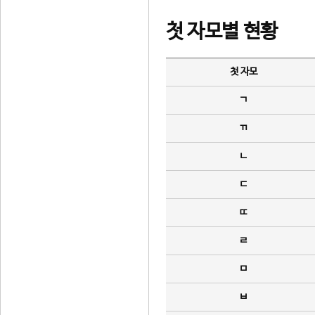
첫 자모별 현황
첫 자모
ㄱ
ㄲ
ㄴ
ㄷ
ㄸ
ㄹ
ㅁ
ㅂ