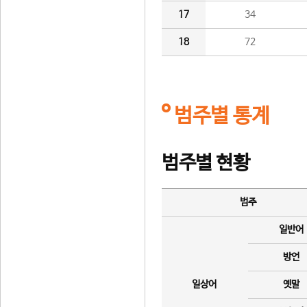
17
34
18
72
범주별 통계
범주별 현황
범주
일반어
방언
일상어
옛말