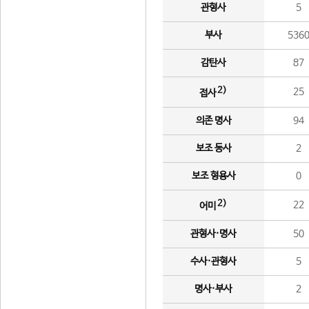
관형사
5
부사
536
감탄사
87
2)
25
접사
의존 명사
94
보조 동사
2
보조 형용사
0
2)
22
어미
관형사·명사
50
수사·관형사
5
명사·부사
2