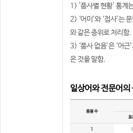
1) '품사별 현황' 통계
2) ‘어미’와 ‘접사’
와 같은 층위로 처리함.
3) ‘품사 없음’은 ‘어
은 것을 말함.
일상어와 전문어의 
음절 수
표
1