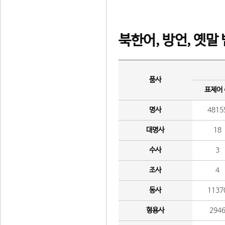
북한어, 방언, 옛말
품사
표제어
명사
4815
대명사
18
수사
3
조사
4
동사
1137
형용사
294