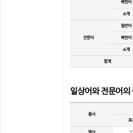
북한어
소계
일반어
전문어
북한어
소계
합계
일상어와 전문어의 
품사
표
명사
3