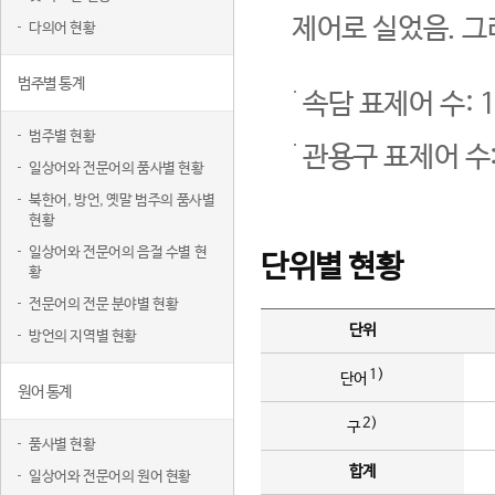
제어로 실었음. 그
다의어 현황
범주별 통계
속담 표제어 수: 1
범주별 현황
관용구 표제어 수:
일상어와 전문어의 품사별 현황
북한어, 방언, 옛말 범주의 품사별
현황
일상어와 전문어의 음절 수별 현
단위별 현황
황
전문어의 전문 분야별 현황
단위
방언의 지역별 현황
1)
단어
원어 통계
2)
구
품사별 현황
합계
일상어와 전문어의 원어 현황