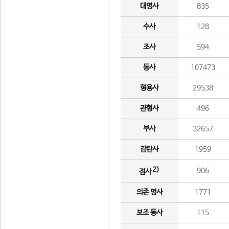
대명사
835
수사
128
조사
594
동사
107473
형용사
29538
관형사
496
부사
32657
감탄사
1959
2)
906
접사
의존 명사
1771
보조 동사
115