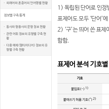
외래어와 혼종어의 언어명별 현황
1) 독립된 단어로 인정
정보별 구축 통계
표제어도 모두 ‘단어’에
동사와 형용사의 문형 정보 현황
2) ‘구’는 띄어 쓴 표
관련 어휘 정보의 유형별 구축 현
황
함함.
다중 매체(멀티미디어) 정보의 유
형별 구축 현황
표제어 분석 기호별
기호
1)
붙임표(-)
2)
붙여쓰기 허용 기호(^)