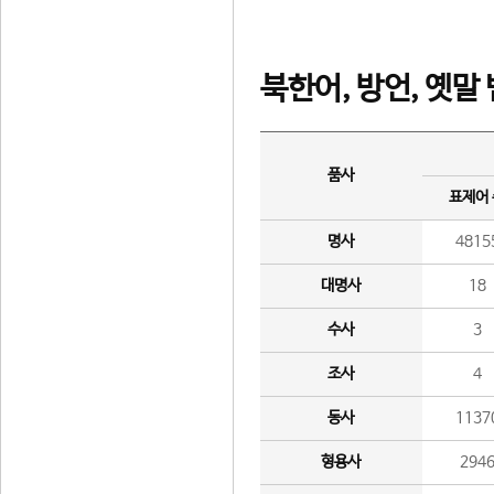
북한어, 방언, 옛말
품사
표제어
명사
4815
대명사
18
수사
3
조사
4
동사
1137
형용사
294