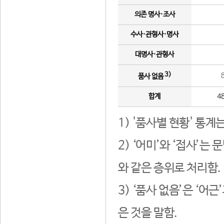
의존 명사·조사
수사·관형사·명사
대명사·관형사
3)
품사 없음
합계
4
1) '품사별 현황' 통계
2) ‘어미’와 ‘접사’
와 같은 층위로 처리함.
3) ‘품사 없음’은 ‘어
은 것을 말함.