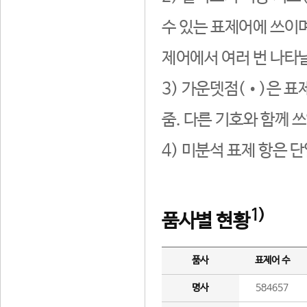
수 있는 표제어에 쓰이며
제어에서 여러 번 나타날
3) 가운뎃점(•)은 표
줌. 다른 기호와 함께 쓰
4) 미분석 표제 항은 
1)
품사별 현황
품사
표제어 수
명사
584657