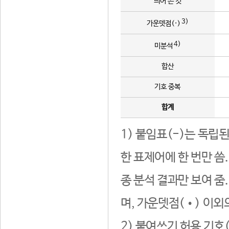
띄어 쓴 것
3)
가운뎃점(·)
4)
미분석
합산
기호 중복
합계
1) 붙임표(-)는 독립
한 표제어에 한 번만 씀
종 분석 결과만 보여 줌
며, 가운뎃점(•) 이외
2) 붙여쓰기 허용 기호