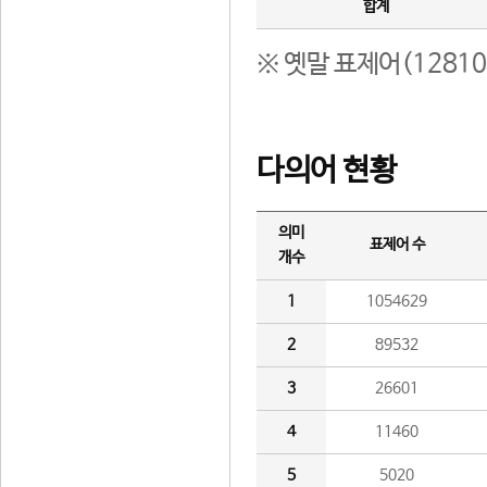
합계
※ 옛말 표제어(1281
다의어 현황
의미
표제어 수
개수
1
1054629
2
89532
3
26601
4
11460
5
5020