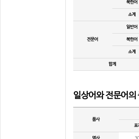
북한어
소계
일반어
전문어
북한어
소계
합계
일상어와 전문어의 
품사
표
명사
3