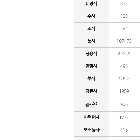
대명사
835
수사
128
조사
594
동사
107473
형용사
29538
관형사
496
부사
32657
감탄사
1959
2)
906
접사
의존 명사
1771
보조 동사
115