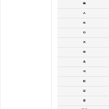
ㅃ
ㅅ
ㅆ
ㅇ
ㅈ
ㅉ
ㅊ
ㅋ
ㅌ
ㅍ
ㅎ