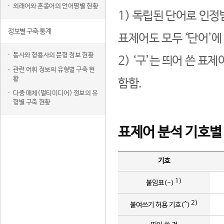
외래어와 혼종어의 언어명별 현황
1) 독립된 단어로 인정
정보별 구축 통계
표제어도 모두 ‘단어’에
동사와 형용사의 문형 정보 현황
2) ‘구’는 띄어 쓴 표
관련 어휘 정보의 유형별 구축 현
황
함함.
다중 매체(멀티미디어) 정보의 유
형별 구축 현황
표제어 분석 기호별
기호
1)
붙임표(-)
2)
붙여쓰기 허용 기호(^)