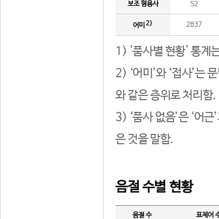
보조 형용사
52
2)
2837
어미
1) '품사별 현황' 통계
2) ‘어미’와 ‘접사’
와 같은 층위로 처리함.
3) ‘품사 없음’은 ‘어
은 것을 말함.
음절 수별 현황
음절 수
표제어 