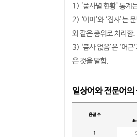
1) '품사별 현황' 통계
2) ‘어미’와 ‘접사’
와 같은 층위로 처리함.
3) ‘품사 없음’은 ‘어
은 것을 말함.
일상어와 전문어의 
음절 수
표
1