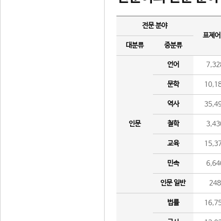
전문 분야
표제어
대분류
중분류
언어
7,32
문학
10,1
역사
35,4
인문
철학
3,43
교육
15,3
민속
6,64
인문 일반
24
법률
16,7