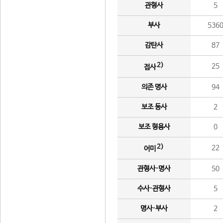
관형사
5
부사
536
감탄사
87
2)
25
접사
의존 명사
94
보조 동사
2
보조 형용사
0
2)
22
어미
관형사·명사
50
수사·관형사
5
명사·부사
2