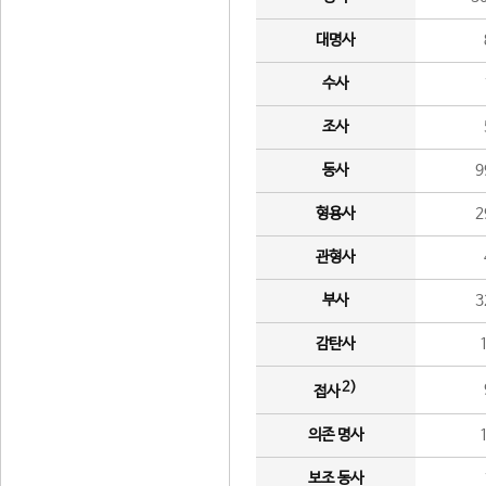
대명사
수사
조사
동사
9
형용사
2
관형사
부사
3
감탄사
2)
접사
의존 명사
보조 동사