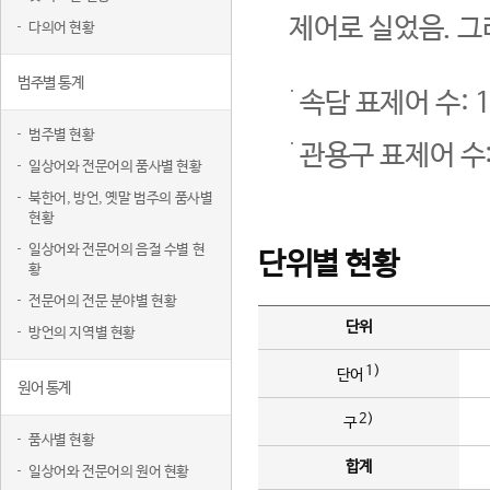
제어로 실었음. 그
다의어 현황
범주별 통계
속담 표제어 수: 1
범주별 현황
관용구 표제어 수:
일상어와 전문어의 품사별 현황
북한어, 방언, 옛말 범주의 품사별
현황
일상어와 전문어의 음절 수별 현
단위별 현황
황
전문어의 전문 분야별 현황
단위
방언의 지역별 현황
1)
단어
원어 통계
2)
구
품사별 현황
합계
일상어와 전문어의 원어 현황