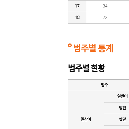
17
34
18
72
범주별 통계
범주별 현황
범주
일반어
방언
일상어
옛말