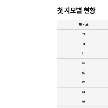
첫 자모별 현황
첫 자모
ㄱ
ㄲ
ㄴ
ㄷ
ㄸ
ㄹ
ㅁ
ㅂ