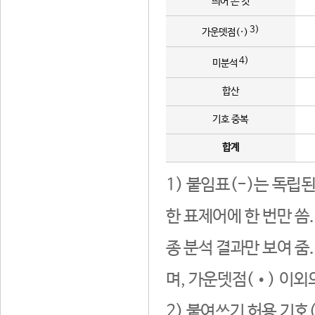
띄어 쓴 것
3)
가운뎃점(·)
4)
미분석
합산
기호 중복
합계
1) 붙임표(-)는 독립
한 표제어에 한 번만 씀
종 분석 결과만 보여 줌
며, 가운뎃점(•) 이외
2) 붙여쓰기 허용 기호