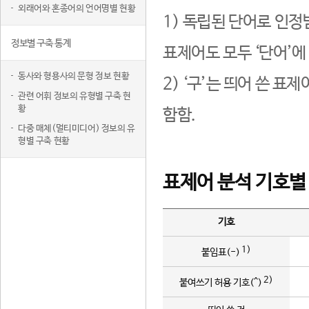
외래어와 혼종어의 언어명별 현황
1) 독립된 단어로 인정
정보별 구축 통계
표제어도 모두 ‘단어’에
동사와 형용사의 문형 정보 현황
2) ‘구’는 띄어 쓴 표
관련 어휘 정보의 유형별 구축 현
황
함함.
다중 매체(멀티미디어) 정보의 유
형별 구축 현황
표제어 분석 기호별
기호
1)
붙임표(-)
2)
붙여쓰기 허용 기호(^)