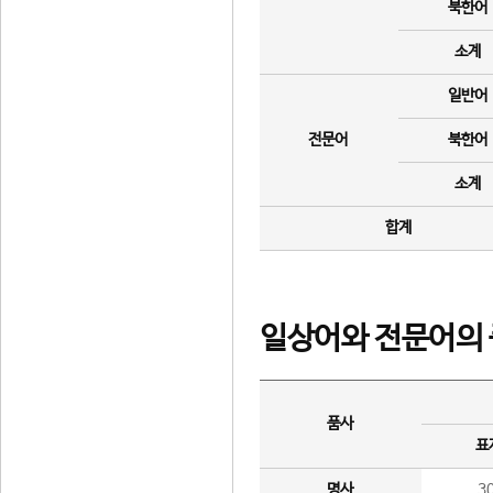
북한어
소계
일반어
전문어
북한어
소계
합계
일상어와 전문어의 
품사
표
명사
3