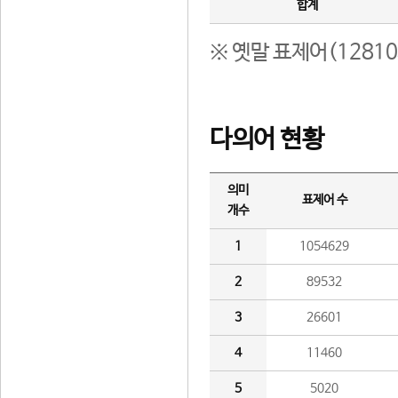
합계
※ 옛말 표제어(1281
다의어 현황
의미
표제어 수
개수
1
1054629
2
89532
3
26601
4
11460
5
5020