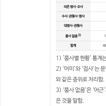
의존 명사·조사
수사·관형사·명사
대명사·관형사
3)
품사 없음
합계
4
1) '품사별 현황' 통계
2) ‘어미’와 ‘접사’
와 같은 층위로 처리함.
3) ‘품사 없음’은 ‘어
은 것을 말함.