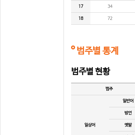
17
34
18
72
범주별 통계
범주별 현황
범주
일반어
방언
일상어
옛말