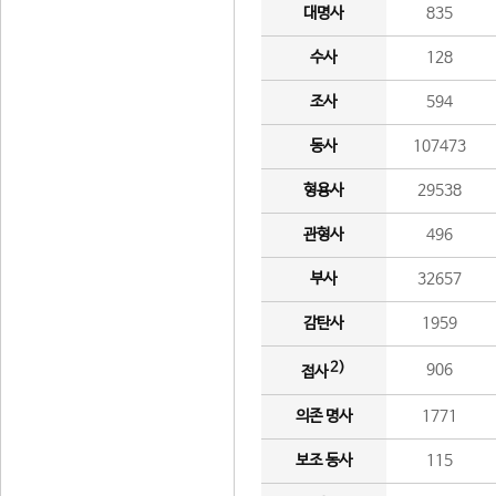
대명사
835
수사
128
조사
594
동사
107473
형용사
29538
관형사
496
부사
32657
감탄사
1959
2)
906
접사
의존 명사
1771
보조 동사
115