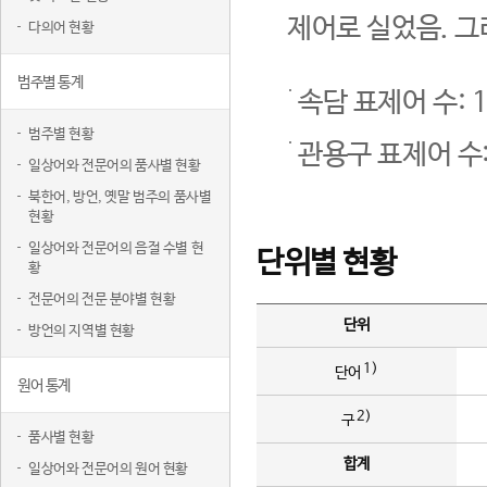
제어로 실었음. 그
다의어 현황
범주별 통계
속담 표제어 수: 1
범주별 현황
관용구 표제어 수:
일상어와 전문어의 품사별 현황
북한어, 방언, 옛말 범주의 품사별
현황
일상어와 전문어의 음절 수별 현
단위별 현황
황
전문어의 전문 분야별 현황
단위
방언의 지역별 현황
1)
단어
원어 통계
2)
구
품사별 현황
합계
일상어와 전문어의 원어 현황