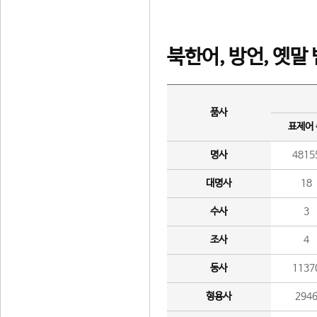
북한어, 방언, 옛말
품사
표제어
명사
4815
대명사
18
수사
3
조사
4
동사
1137
형용사
294