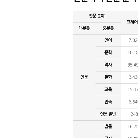
전문 분야
표제어
대분류
중분류
언어
7,32
문학
10,1
역사
35,4
인문
철학
3,43
교육
15,3
민속
6,64
인문 일반
24
법률
16,7