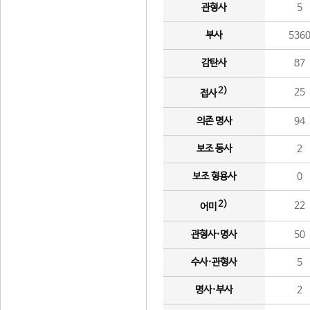
관형사
5
부사
536
감탄사
87
2)
25
접사
의존 명사
94
보조 동사
2
보조 형용사
0
2)
22
어미
관형사·명사
50
수사·관형사
5
명사·부사
2