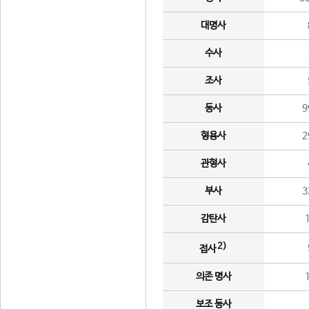
대명사
수사
조사
동사
9
형용사
2
관형사
부사
3
감탄사
2)
접사
의존 명사
보조 동사