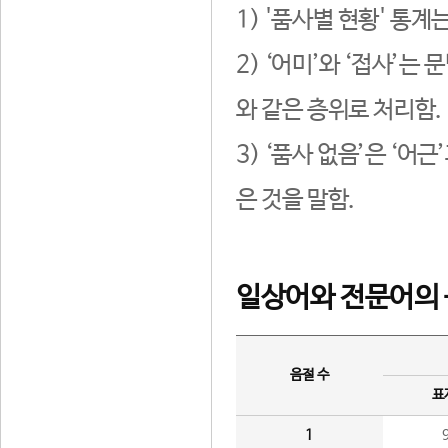
1) '품사별 현황' 통계
2) ‘어미’와 ‘접사’
와 같은 층위로 처리함.
3) ‘품사 없음’은 ‘어
은 것을 말함.
일상어와 전문어의 
음절 수
표
1