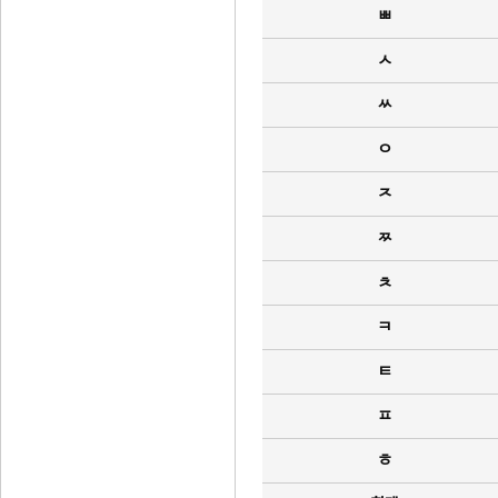
ㅃ
ㅅ
ㅆ
ㅇ
ㅈ
ㅉ
ㅊ
ㅋ
ㅌ
ㅍ
ㅎ