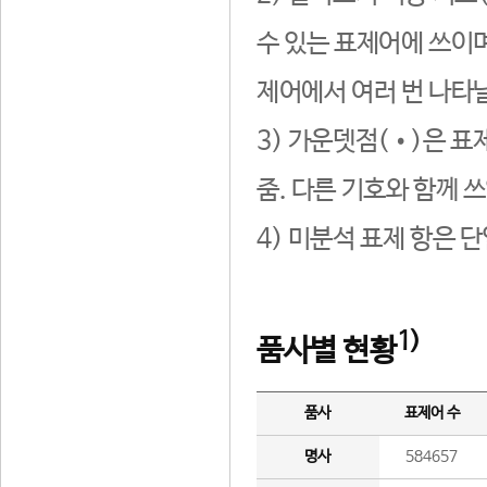
수 있는 표제어에 쓰이며
제어에서 여러 번 나타날
3) 가운뎃점(•)은 표
줌. 다른 기호와 함께 쓰
4) 미분석 표제 항은 
1)
품사별 현황
품사
표제어 수
명사
584657