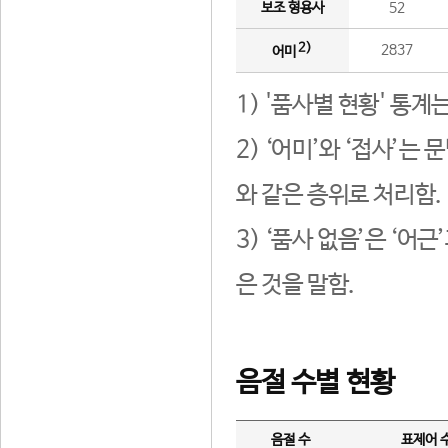
보조 형용사
52
2)
2837
어미
1) '품사별 현황' 통계
2) ‘어미’와 ‘접사’
와 같은 층위로 처리함.
3) ‘품사 없음’은 ‘어
은 것을 말함.
음절 수별 현황
음절 수
표제어 