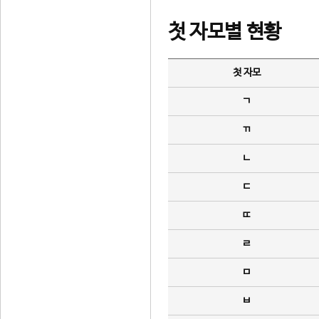
첫 자모별 현황
첫 자모
ㄱ
ㄲ
ㄴ
ㄷ
ㄸ
ㄹ
ㅁ
ㅂ