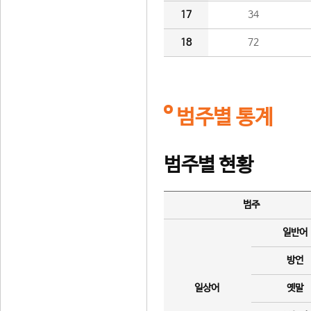
17
34
18
72
범주별 통계
범주별 현황
범주
일반어
방언
일상어
옛말