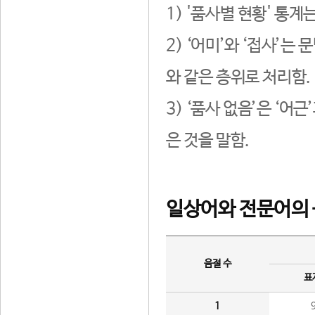
1) '품사별 현황' 통계
2) ‘어미’와 ‘접사’
와 같은 층위로 처리함.
3) ‘품사 없음’은 ‘어
은 것을 말함.
일상어와 전문어의 
음절 수
표
1