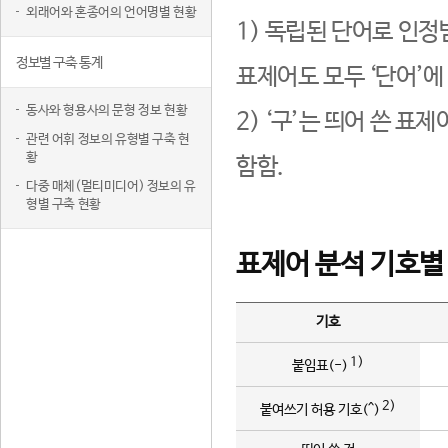
외래어와 혼종어의 언어명별 현황
1) 독립된 단어로 인정
정보별 구축 통계
표제어도 모두 ‘단어’에
동사와 형용사의 문형 정보 현황
2) ‘구’는 띄어 쓴 표
관련 어휘 정보의 유형별 구축 현
황
함함.
다중 매체(멀티미디어) 정보의 유
형별 구축 현황
표제어 분석 기호별
기호
1)
붙임표(-)
2)
붙여쓰기 허용 기호(^)