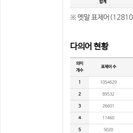
합계
※ 옛말 표제어(1281
다의어 현황
의미
표제어 수
개수
1
1054629
2
89532
3
26601
4
11460
5
5020