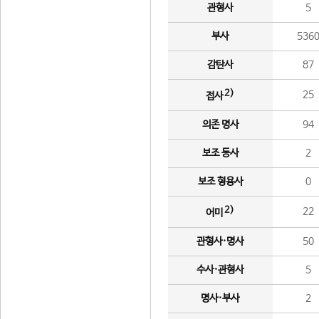
관형사
5
부사
536
감탄사
87
2)
25
접사
의존 명사
94
보조 동사
2
보조 형용사
0
2)
22
어미
관형사·명사
50
수사·관형사
5
명사·부사
2