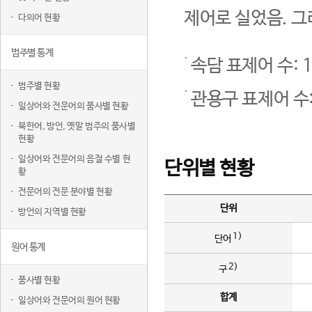
제어로 실었음. 그
다의어 현황
범주별 통계
속담 표제어 수: 1
범주별 현황
관용구 표제어 수:
일상어와 전문어의 품사별 현황
북한어, 방언, 옛말 범주의 품사별
현황
일상어와 전문어의 음절 수별 현
단위별 현황
황
전문어의 전문 분야별 현황
단위
방언의 지역별 현황
1)
단어
원어 통계
2)
구
품사별 현황
합계
일상어와 전문어의 원어 현황