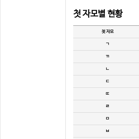
첫 자모별 현황
첫 자모
ㄱ
ㄲ
ㄴ
ㄷ
ㄸ
ㄹ
ㅁ
ㅂ