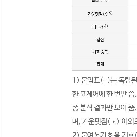
띄어 쓴 것
3)
가운뎃점(·)
4)
미분석
합산
기호 중복
합계
1) 붙임표(-)는 독립
한 표제어에 한 번만 씀
종 분석 결과만 보여 줌
며, 가운뎃점(•) 이외
2) 붙여쓰기 허용 기호