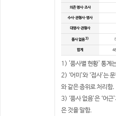
의존 명사·조사
수사·관형사·명사
대명사·관형사
3)
품사 없음
합계
4
1) '품사별 현황' 통계
2) ‘어미’와 ‘접사’
와 같은 층위로 처리함.
3) ‘품사 없음’은 ‘어
은 것을 말함.