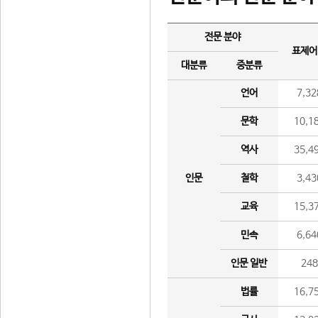
전문 분야
표제어
대분류
중분류
언어
7,32
문학
10,1
역사
35,4
인문
철학
3,43
교육
15,3
민속
6,64
인문 일반
24
법률
16,7