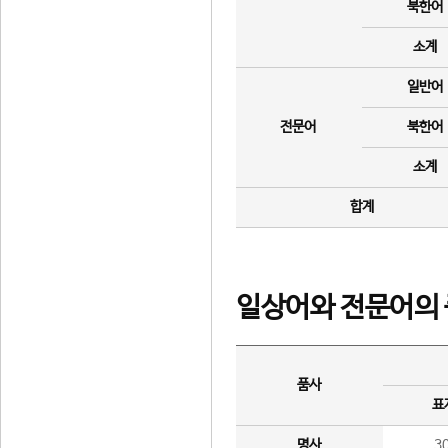
북한어
소계
일반어
전문어
북한어
소계
합계
일상어와 전문어의 
품사
표
명사
3