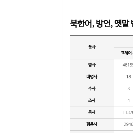
북한어, 방언, 옛말
품사
표제어
명사
4815
대명사
18
수사
3
조사
4
동사
1137
형용사
294