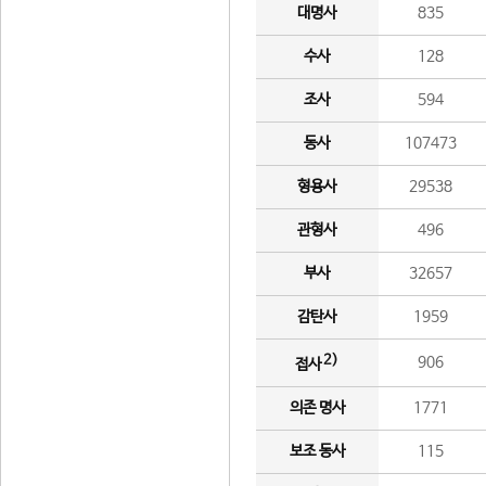
대명사
835
수사
128
조사
594
동사
107473
형용사
29538
관형사
496
부사
32657
감탄사
1959
2)
906
접사
의존 명사
1771
보조 동사
115