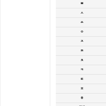
ㅃ
ㅅ
ㅆ
ㅇ
ㅈ
ㅉ
ㅊ
ㅋ
ㅌ
ㅍ
ㅎ