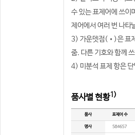
수 있는 표제어에 쓰이며
제어에서 여러 번 나타날
3) 가운뎃점(•)은 표
줌. 다른 기호와 함께 쓰
4) 미분석 표제 항은 
1)
품사별 현황
품사
표제어 수
명사
584657