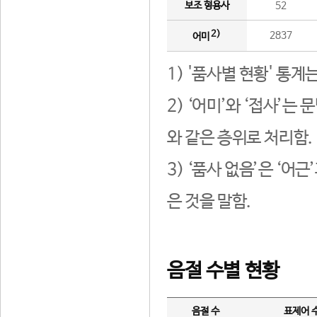
보조 형용사
52
2)
2837
어미
1) '품사별 현황' 통계
2) ‘어미’와 ‘접사’
와 같은 층위로 처리함.
3) ‘품사 없음’은 ‘어
은 것을 말함.
음절 수별 현황
음절 수
표제어 