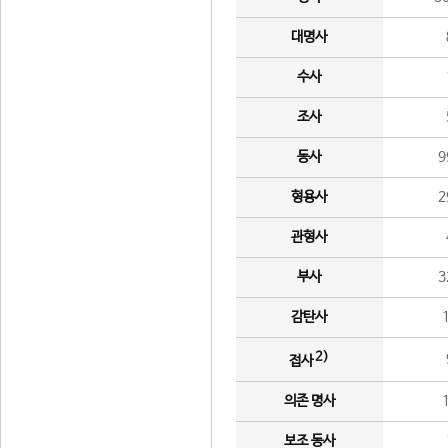
대명사
수사
조사
동사
9
형용사
2
관형사
부사
3
감탄사
2)
접사
의존 명사
보조 동사