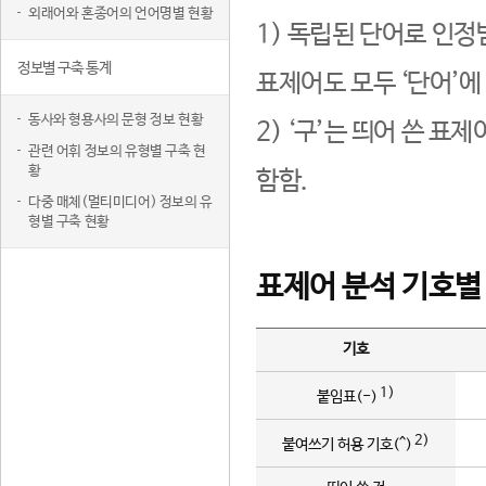
외래어와 혼종어의 언어명별 현황
1) 독립된 단어로 인정
정보별 구축 통계
표제어도 모두 ‘단어’에
동사와 형용사의 문형 정보 현황
2) ‘구’는 띄어 쓴 표
관련 어휘 정보의 유형별 구축 현
황
함함.
다중 매체(멀티미디어) 정보의 유
형별 구축 현황
표제어 분석 기호별
기호
1)
붙임표(-)
2)
붙여쓰기 허용 기호(^)