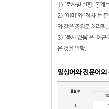
1) '품사별 현황' 통계
2) ‘어미’와 ‘접사’
와 같은 층위로 처리함.
3) ‘품사 없음’은 ‘어
은 것을 말함.
일상어와 전문어의 
음절 수
표
1