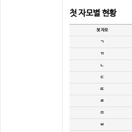
첫 자모별 현황
첫 자모
ㄱ
ㄲ
ㄴ
ㄷ
ㄸ
ㄹ
ㅁ
ㅂ