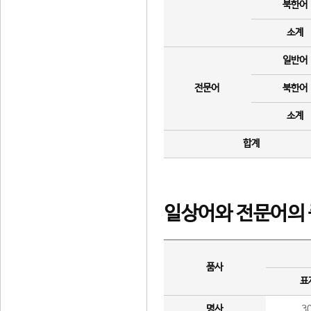
북한어
소계
일반어
전문어
북한어
소계
합계
일상어와 전문어의 
품사
표
명사
3