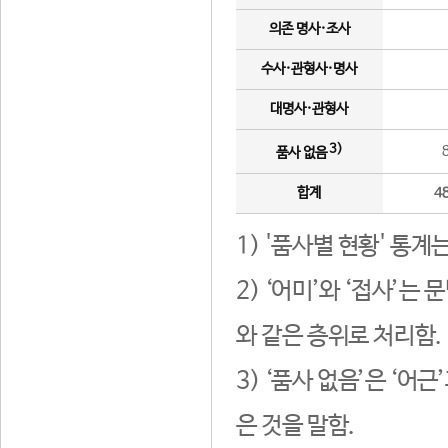
의존 명사·조사
수사·관형사·명사
대명사·관형사
3)
품사 없음
합계
4
1) '품사별 현황' 통계
2) ‘어미’와 ‘접사’
와 같은 층위로 처리함.
3) ‘품사 없음’은 ‘어
은 것을 말함.