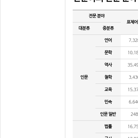
전문 분야
표제어
대분류
중분류
언어
7,32
문학
10,1
역사
35,4
인문
철학
3,43
교육
15,3
민속
6,64
인문 일반
24
법률
16,7