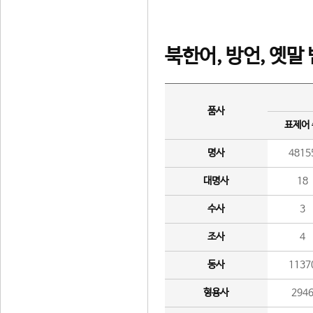
북한어, 방언, 옛말
품사
표제어
명사
4815
대명사
18
수사
3
조사
4
동사
1137
형용사
294