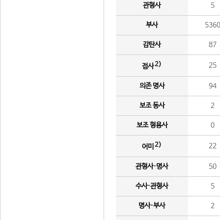
관형사
5
부사
536
감탄사
87
2)
25
접사
의존 명사
94
보조 동사
2
보조 형용사
0
2)
22
어미
관형사·명사
50
수사·관형사
5
명사·부사
2