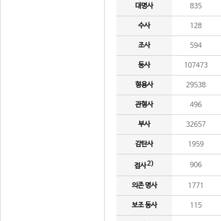
대명사
835
수사
128
조사
594
동사
107473
형용사
29538
관형사
496
부사
32657
감탄사
1959
2)
906
접사
의존 명사
1771
보조 동사
115