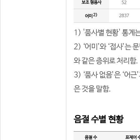
보조 형용사
52
2)
2837
어미
1) '품사별 현황' 통계
2) ‘어미’와 ‘접사’
와 같은 층위로 처리함.
3) ‘품사 없음’은 ‘어
은 것을 말함.
음절 수별 현황
음절 수
표제어 