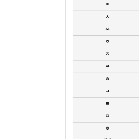
ㅃ
ㅅ
ㅆ
ㅇ
ㅈ
ㅉ
ㅊ
ㅋ
ㅌ
ㅍ
ㅎ