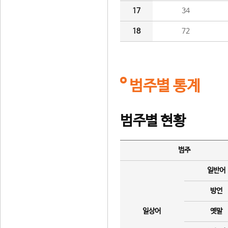
17
34
18
72
범주별 통계
범주별 현황
범주
일반어
방언
일상어
옛말