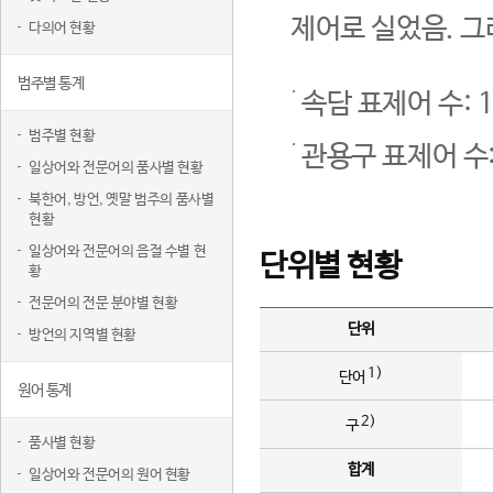
제어로 실었음. 그
다의어 현황
범주별 통계
속담 표제어 수: 1
범주별 현황
관용구 표제어 수:
일상어와 전문어의 품사별 현황
북한어, 방언, 옛말 범주의 품사별
현황
일상어와 전문어의 음절 수별 현
단위별 현황
황
전문어의 전문 분야별 현황
단위
방언의 지역별 현황
1)
단어
원어 통계
2)
구
품사별 현황
합계
일상어와 전문어의 원어 현황