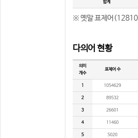
합계
※ 옛말 표제어(1281
다의어 현황
의미
표제어 수
개수
1
1054629
2
89532
3
26601
4
11460
5
5020