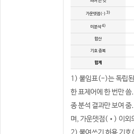
띄어 쓴 것
3)
가운뎃점(·)
4)
미분석
합산
기호 중복
합계
1) 붙임표(-)는 독립
한 표제어에 한 번만 씀
종 분석 결과만 보여 줌
며, 가운뎃점(•) 이외
2) 붙여쓰기 허용 기호