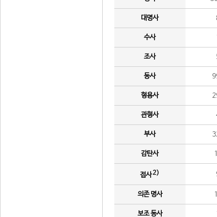
대명사
수사
조사
동사
9
형용사
2
관형사
부사
3
감탄사
2)
접사
의존 명사
보조 동사