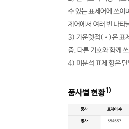
수 있는 표제어에 쓰이며
제어에서 여러 번 나타날
3) 가운뎃점(•)은 표
줌. 다른 기호와 함께 쓰
4) 미분석 표제 항은 
1)
품사별 현황
품사
표제어 수
명사
584657