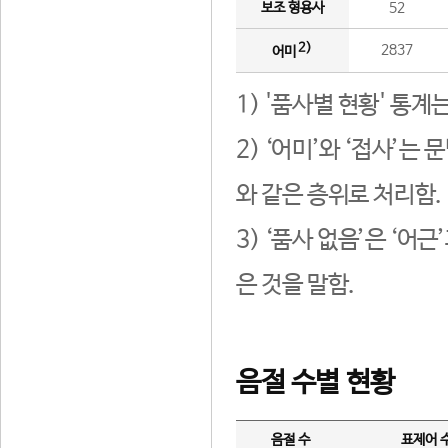
보조 형용사
52
2)
2837
어미
1) '품사별 현황' 통계
2) ‘어미’와 ‘접사’
와 같은 층위로 처리함.
3) ‘품사 없음’은 ‘어
은 것을 말함.
음절 수별 현황
음절 수
표제어 