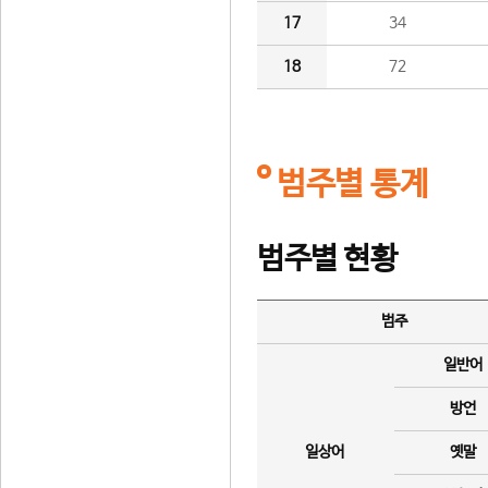
17
34
18
72
범주별 통계
범주별 현황
범주
일반어
방언
일상어
옛말