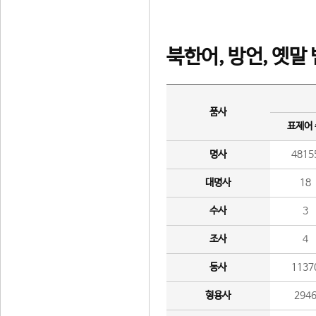
북한어, 방언, 옛말
품사
표제어
명사
4815
대명사
18
수사
3
조사
4
동사
1137
형용사
294