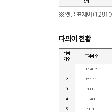
합계
※ 옛말 표제어(1281
다의어 현황
의미
표제어 수
개수
1
1054629
2
89532
3
26601
4
11460
5
5020