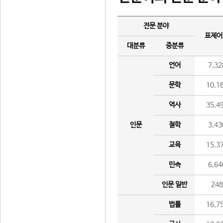
전문 분야
표제어
대분류
중분류
언어
7,32
문학
10,1
역사
35,4
인문
철학
3,43
교육
15,3
민속
6,64
인문 일반
24
법률
16,7