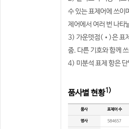
수 있는 표제어에 쓰이며
제어에서 여러 번 나타날
3) 가운뎃점(•)은 표
줌. 다른 기호와 함께 쓰
4) 미분석 표제 항은 
1)
품사별 현황
품사
표제어 수
명사
584657