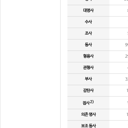
대명사
수사
조사
동사
9
형용사
2
관형사
부사
3
감탄사
2)
접사
의존 명사
보조 동사