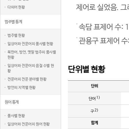
제어로 실었음. 그
다의어 현황
범주별 통계
속담 표제어 수: 1
범주별 현황
관용구 표제어 수:
일상어와 전문어의 품사별 현황
북한어, 방언, 옛말 범주의 품사별
현황
일상어와 전문어의 음절 수별 현
단위별 현황
황
전문어의 전문 분야별 현황
단위
방언의 지역별 현황
1)
단어
원어 통계
2)
구
품사별 현황
합계
일상어와 전문어의 원어 현황