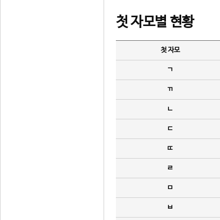
첫 자모별 현황
첫 자모
ㄱ
ㄲ
ㄴ
ㄷ
ㄸ
ㄹ
ㅁ
ㅂ