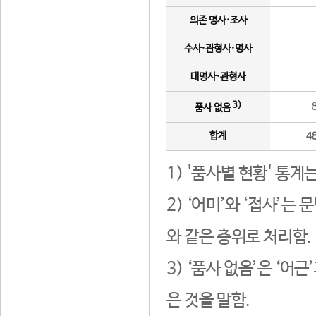
의존 명사·조사
수사·관형사·명사
대명사·관형사
3)
품사 없음
합계
4
1) '품사별 현황' 통계
2) ‘어미’와 ‘접사’
와 같은 층위로 처리함.
3) ‘품사 없음’은 ‘어
은 것을 말함.