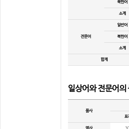
북한어
소계
일반어
전문어
북한어
소계
합계
일상어와 전문어의 
품사
표
명사
3