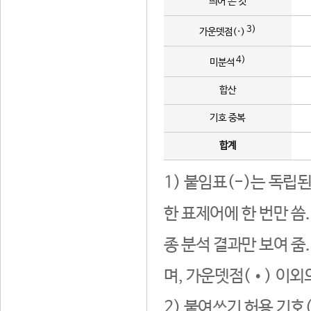
띄어 쓴 것
3)
가운뎃점(·)
4)
미분석
합산
기호 중복
합계
1) 붙임표(-)는 독립
한 표제어에 한 번만 씀
종 분석 결과만 보여 줌
며, 가운뎃점(•) 이외
2) 붙여쓰기 허용 기호