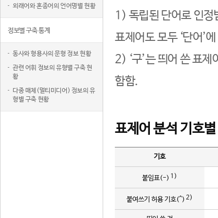
외래어와 혼종어의 언어명별 현황
1) 독립된 단어로 인정
정보별 구축 통계
표제어도 모두 ‘단어’에
동사와 형용사의 문형 정보 현황
2) ‘구’는 띄어 쓴 표
관련 어휘 정보의 유형별 구축 현
황
함함.
다중 매체(멀티미디어) 정보의 유
형별 구축 현황
표제어 분석 기호별
기호
1)
붙임표(-)
2)
붙여쓰기 허용 기호(^)