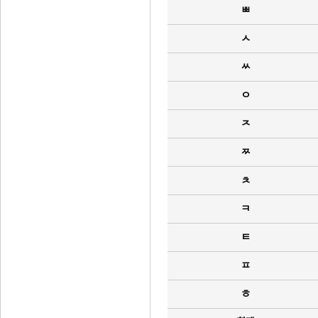
ㅃ
ㅅ
ㅆ
ㅇ
ㅈ
ㅉ
ㅊ
ㅋ
ㅌ
ㅍ
ㅎ