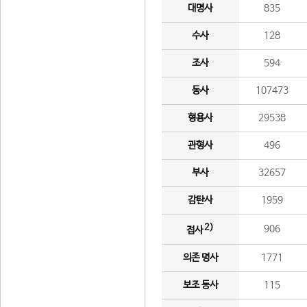
대명사
835
수사
128
조사
594
동사
107473
형용사
29538
관형사
496
부사
32657
감탄사
1959
2)
906
접사
의존 명사
1771
보조 동사
115