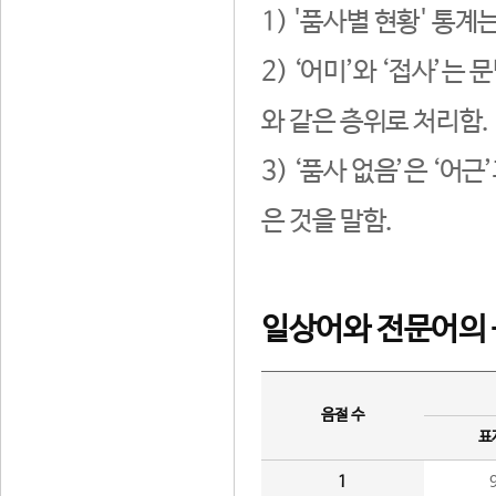
1) '품사별 현황' 통계
2) ‘어미’와 ‘접사’
와 같은 층위로 처리함.
3) ‘품사 없음’은 ‘어
은 것을 말함.
일상어와 전문어의 
음절 수
표
1