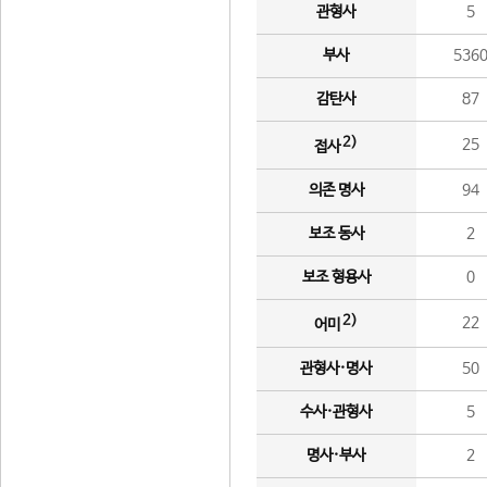
관형사
5
부사
536
감탄사
87
2)
25
접사
의존 명사
94
보조 동사
2
보조 형용사
0
2)
22
어미
관형사·명사
50
수사·관형사
5
명사·부사
2