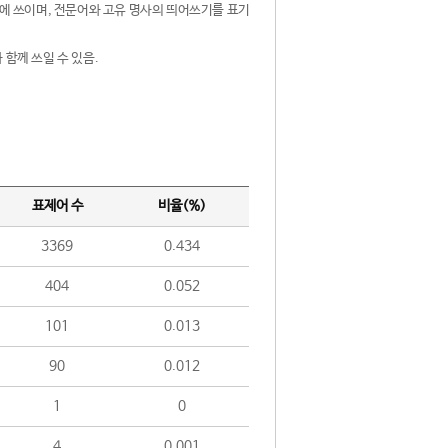
제어에 쓰이며, 전문어와 고유 명사의 띄어쓰기를 표기
 함께 쓰일 수 있음.
표제어 수
비율(%)
3369
0.434
404
0.052
101
0.013
90
0.012
1
0
4
0.001