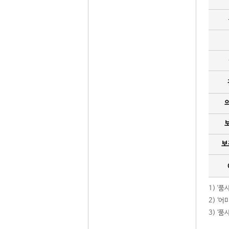
보
1) '
2) ‘
3) ‘