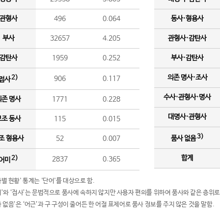
관형사
496
0.064
동사·형용사
부사
32657
4.205
관형사·감탄사
감탄사
1959
0.252
부사·감탄사
의존 명사·조사
2)
906
0.117
접사
수사·관형사·명사
의존 명사
1771
0.228
대명사·관형사
보조 동사
115
0.015
3)
조 형용사
52
0.007
품사 없음
합계
2)
2837
0.365
어미
품사별 현황' 통계는 '단어'를 대상으로 함.
어미’와 ‘접사’는 문법적으로 품사에 속하지 않지만 사용자 편의를 위하여 품사와 같은 층위로
품사 없음’은 ‘어근’과 구 구성이 줄어든 한 어절 표제어로 품사 정보를 주지 않은 것을 말함.