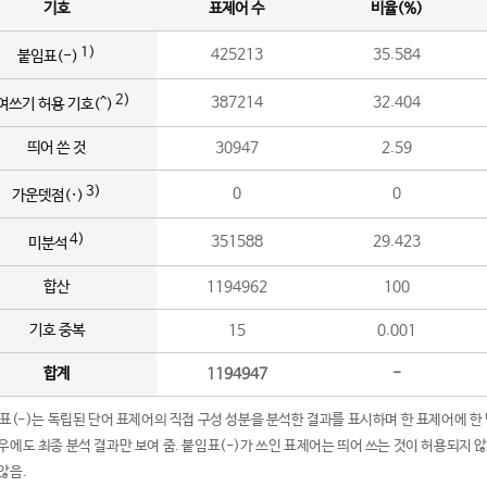
기호
표제어 수
비율(%)
1)
425213
35.584
붙임표(-)
2)
387214
32.404
여쓰기 허용 기호(^)
띄어 쓴 것
30947
2.59
3)
0
0
가운뎃점(·)
4)
351588
29.423
미분석
합산
1194962
100
기호 중복
15
0.001
합계
1194947
-
임표(-)는 독립된 단어 표제어의 직접 구성 성분을 분석한 결과를 표시하며 한 표제어에 한
우에도 최종 분석 결과만 보여 줌. 붙임표(-)가 쓰인 표제어는 띄어 쓰는 것이 허용되지 
않음.