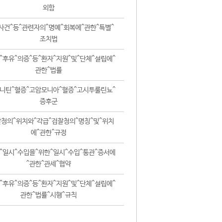
외함
사건^등^관련자의^명예^회복에^관한^특별^
조치법
^후유^의증^등^환자^지원^및^단체^설립에^
관한^법률
니틴^혈증^고암모니아^혈증^고시투룰린뇨^
증후군
청의^위치와^각급^검찰청의^명칭^및^위치
에^관한^규정
^일시^수입을^위한^일시^수입^통관^증서에
^관한^관세^협약
^후유^의증^등^환자^지원^및^단체^설립에^
관한^법률^시행^규칙