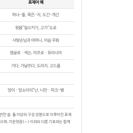
표제어 예
하나-둘, 묵은-지, 도긴-개긴
윗몸^일으키기, 고가^도로
사랑손님과 어머니, 이솝 우화
앵글로ㆍ색슨, 아프로ㆍ유라시아
가다, 가냘프다, 도라지, 고드름
망이ㆍ망소이의^난, 니만ㆍ피크-병
 번만 씀. 둘 이상의 구성 성분으로 이루어진 표제
않으며, 가운뎃점(•) 이외의 다른 기호와는 함께