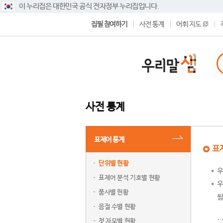
이 누리집은 대한민국 공식 전자정부 누리집입니다.
집필 참여하기
사전 통계
어휘 지도
사전 통계
표제어 통계
표
단위별 현황
우
표제어 분석 기호별 현황
우
품사별 현황
됨
음절 수별 현황
첫 자모별 현황