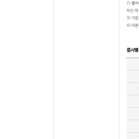
2) 붙
하는 데
3) 가
4) 미
품사별