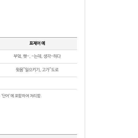
표제어 예
부엌, 햇-, -는데, 생각-하다
윗몸^일으키기, 고가^도로
 ‘단어’에 포함하여 처리함.