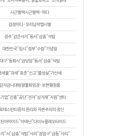
날개-꼬마하루살이, 털줄뾰족코-조개벌레
시근벌떡시근벌떡-하다
검정마디-꼬리납작맵시벌
경주^감은사지^동서^삼층^석탑
대한민국^임시^정부^수립^기념일
대구^동화사^금당암^동서^삼층^석탑
영세율^과세^표준^신고^불성실^가산세
감지금니대방광불화엄경-보현행원품
기업^진흥^공단^전자^상거래^지원^센터
로테스탄티즘의 윤리와 자본주의의 정신
코틴아마이드^아데닌^다이뉴클레오타이드
지^서^삼층^석탑^사리^장엄구^금동^사리^