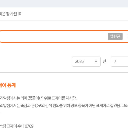
작은 창 사전
옛한글
2026
7
년
제어 통계
리말샘에서는 의미(뜻풀이) 단위로 표제어를 제시함.
리말샘에서는 속담과 관용구의 검색 편의를 위해 정보 항목이 아닌 표제어로 실었음. 그러
.
속담 표제어 수: 10769