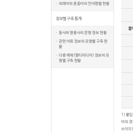
외래어와 혼종어의 언어명별 현황
정보별 구축 통계
붙
동사와 형용사의 문형 정보 현황
관련 어휘 정보의 유형별 구축 현
황
다중 매체(멀티미디어) 정보의 유
형별 구축 현황
1) 붙
어의 경
쓰이지 