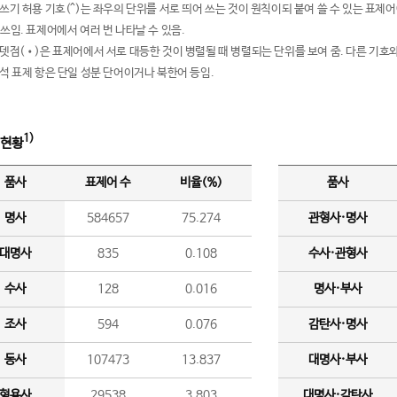
여쓰기 허용 기호(^)는 좌우의 단위를 서로 띄어 쓰는 것이 원칙이되 붙여 쓸 수 있는 표
 쓰임. 표제어에서 여러 번 나타날 수 있음.
운뎃점(•)은 표제어에서 서로 대등한 것이 병렬될 때 병렬되는 단위를 보여 줌. 다른 기호와
분석 표제 항은 단일 성분 단어이거나 북한어 등임.
1)
 현황
품사
표제어 수
비율(%)
품사
명사
584657
75.274
관형사·명사
대명사
835
0.108
수사·관형사
수사
128
0.016
명사·부사
조사
594
0.076
감탄사·명사
동사
107473
13.837
대명사·부사
형용사
29538
3.803
대명사·감탄사