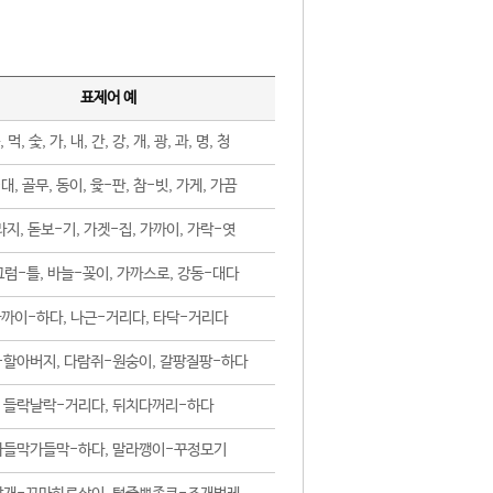
표제어 예
, 먹, 숯, 가, 내, 간, 강, 개, 광, 과, 명, 청
대, 골무, 동이, 윷-판, 참-빗, 가게, 가끔
지, 돋보-기, 가겟-집, 가까이, 가락-엿
럼-틀, 바늘-꽂이, 가까스로, 강동-대다
까이-하다, 나근-거리다, 타닥-거리다
-할아버지, 다람쥐-원숭이, 갈팡질팡-하다
들락날락-거리다, 뒤치다꺼리-하다
가들막가들막-하다, 말라깽이-꾸정모기