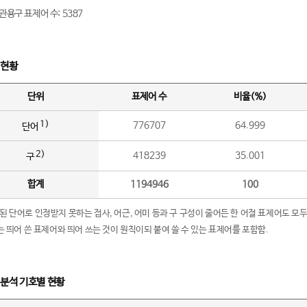
관용구 표제어 수: 5387
 현황
단위
표제어 수
비율(%)
1)
776707
64.999
단어
2)
418239
35.001
구
합계
1194946
100
립된 단어로 인정받지 못하는 접사, 어근, 어미 등과 구 구성이 줄어든 한 어절 표제어도 모두
구’는 띄어 쓴 표제어와 띄어 쓰는 것이 원칙이되 붙여 쓸 수 있는 표제어를 포함함.
 분석 기호별 현황