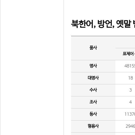
북한어, 방언, 옛말
품사
표제어
명사
4815
대명사
18
수사
3
조사
4
동사
1137
형용사
294