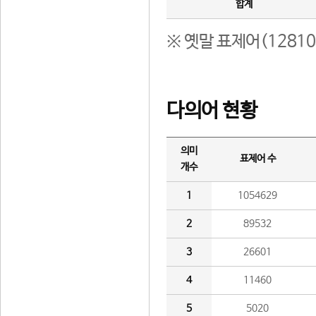
합계
※ 옛말 표제어(1281
다의어 현황
의미
표제어 수
개수
1
1054629
2
89532
3
26601
4
11460
5
5020