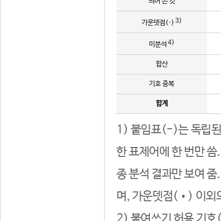
띄어 쓴 것
3)
가운뎃점(·)
4)
미분석
합산
기호 중복
합계
1) 붙임표(-)는 독립
한 표제어에 한 번만 씀
종 분석 결과만 보여 줌
며, 가운뎃점(•) 이외
2) 붙여쓰기 허용 기호