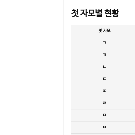
첫 자모별 현황
첫 자모
ㄱ
ㄲ
ㄴ
ㄷ
ㄸ
ㄹ
ㅁ
ㅂ