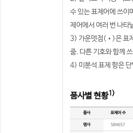
수 있는 표제어에 쓰이며
제어에서 여러 번 나타날
3) 가운뎃점(•)은 표
줌. 다른 기호와 함께 쓰
4) 미분석 표제 항은 
1)
품사별 현황
품사
표제어 수
명사
584657