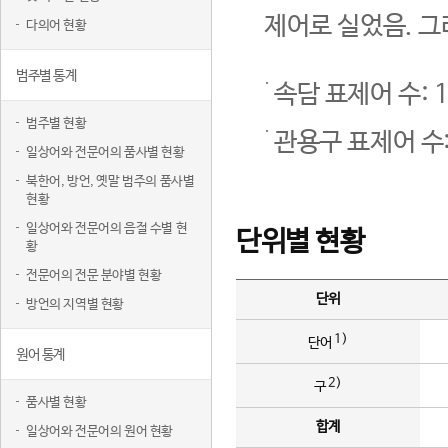
제어로 실었음. 그
다의어 현황
범주별 통계
속담 표제어 수: 1
범주별 현황
관용구 표제어 수:
일상어와 전문어의 품사별 현황
북한어, 방언, 옛말 범주의 품사별
현황
일상어와 전문어의 음절 수별 현
단위별 현황
황
전문어의 전문 분야별 현황
단위
방언의 지역별 현황
1)
단어
원어 통계
2)
구
품사별 현황
합계
일상어와 전문어의 원어 현황