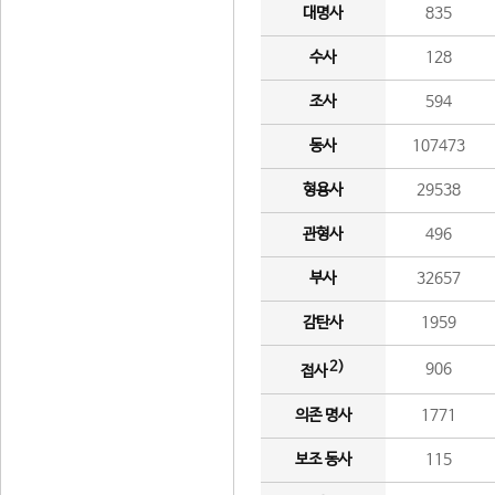
대명사
835
수사
128
조사
594
동사
107473
형용사
29538
관형사
496
부사
32657
감탄사
1959
2)
906
접사
의존 명사
1771
보조 동사
115