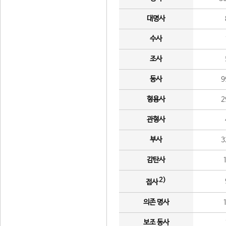
대명사
수사
조사
동사
9
형용사
2
관형사
부사
3
감탄사
2)
접사
의존 명사
보조 동사