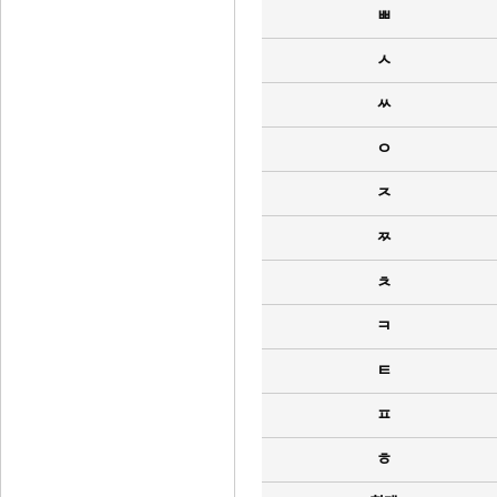
ㅃ
ㅅ
ㅆ
ㅇ
ㅈ
ㅉ
ㅊ
ㅋ
ㅌ
ㅍ
ㅎ