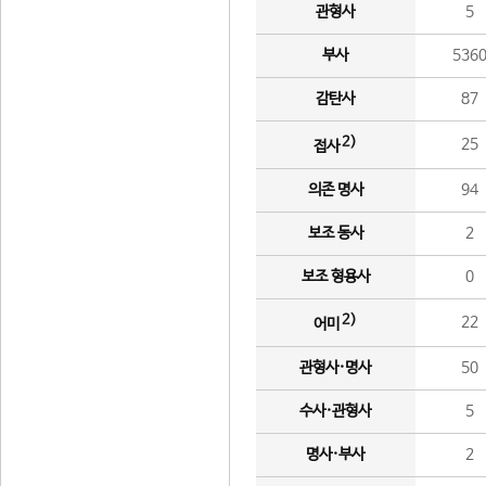
관형사
5
부사
536
감탄사
87
2)
25
접사
의존 명사
94
보조 동사
2
보조 형용사
0
2)
22
어미
관형사·명사
50
수사·관형사
5
명사·부사
2