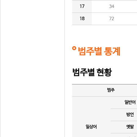
17
34
18
72
범주별 통계
범주별 현황
범주
일반어
방언
일상어
옛말