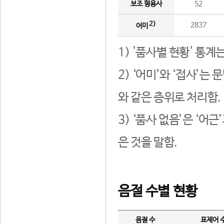
보조 형용사
52
2)
2837
어미
1) '품사별 현황' 통계
2) ‘어미’와 ‘접사’
와 같은 층위로 처리함.
3) ‘품사 없음’은 ‘어
은 것을 말함.
음절 수별 현황
음절 수
표제어 