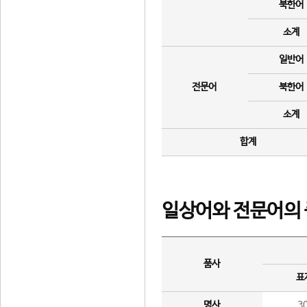
북한어
소계
일반어
전문어
북한어
소계
합계
일상어와 전문어의 
품사
표
명사
3