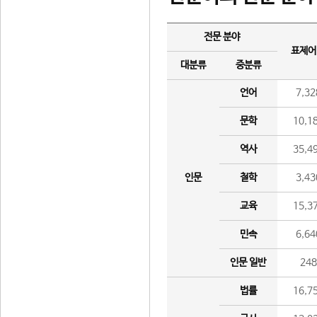
전문 분야
표제어
대분류
중분류
언어
7,32
문학
10,1
역사
35,4
인문
철학
3,43
교육
15,3
민속
6,64
인문 일반
24
법률
16,7