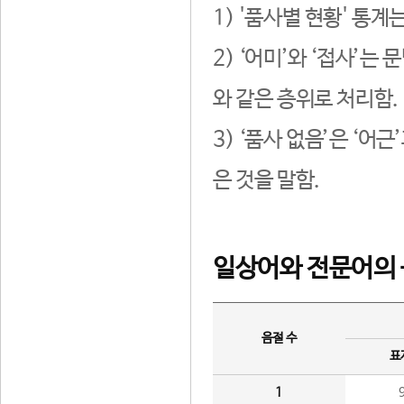
1) '품사별 현황' 통계
2) ‘어미’와 ‘접사’
와 같은 층위로 처리함.
3) ‘품사 없음’은 ‘어
은 것을 말함.
일상어와 전문어의 
음절 수
표
1