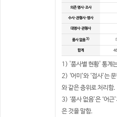
의존 명사·조사
수사·관형사·명사
대명사·관형사
3)
품사 없음
합계
4
1) '품사별 현황' 통계
2) ‘어미’와 ‘접사’
와 같은 층위로 처리함.
3) ‘품사 없음’은 ‘어
은 것을 말함.