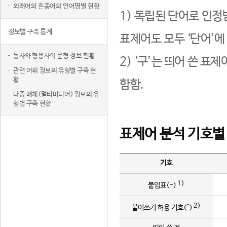
외래어와 혼종어의 언어명별 현황
1) 독립된 단어로 인정
정보별 구축 통계
표제어도 모두 ‘단어’에
동사와 형용사의 문형 정보 현황
2) ‘구’는 띄어 쓴 표
관련 어휘 정보의 유형별 구축 현
황
함함.
다중 매체(멀티미디어) 정보의 유
형별 구축 현황
표제어 분석 기호별
기호
1)
붙임표(-)
2)
붙여쓰기 허용 기호(^)