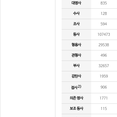
대명사
835
수사
128
조사
594
동사
107473
형용사
29538
관형사
496
부사
32657
감탄사
1959
2)
906
접사
의존 명사
1771
보조 동사
115