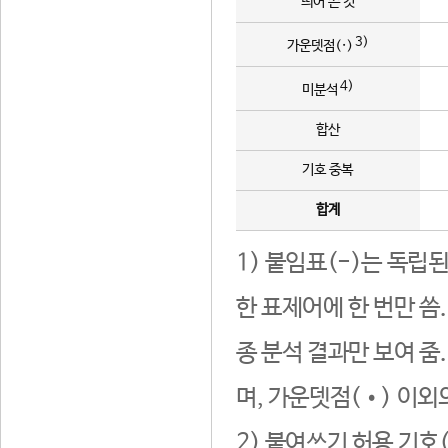
띄어 쓴 것
3)
가운뎃점(·)
4)
미분석
합산
기호 중복
합계
1) 붙임표(-)는 독립
한 표제어에 한 번만 씀
종 분석 결과만 보여 줌
며, 가운뎃점(•) 이외
2) 붙여쓰기 허용 기호