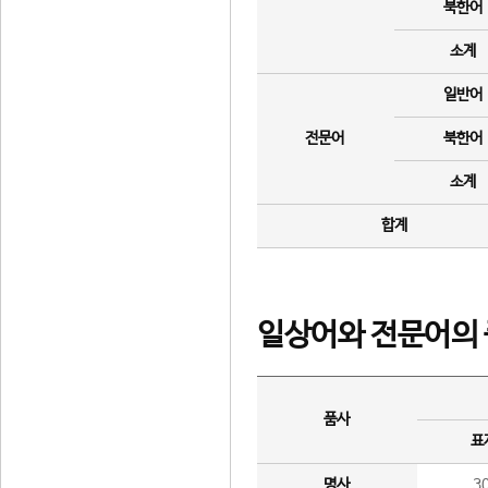
북한어
소계
일반어
전문어
북한어
소계
합계
일상어와 전문어의 
품사
표
명사
3