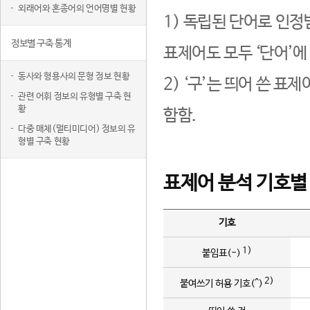
외래어와 혼종어의 언어명별 현황
1) 독립된 단어로 인정
정보별 구축 통계
표제어도 모두 ‘단어’에
동사와 형용사의 문형 정보 현황
2) ‘구’는 띄어 쓴 표
관련 어휘 정보의 유형별 구축 현
황
함함.
다중 매체(멀티미디어) 정보의 유
형별 구축 현황
표제어 분석 기호별
기호
1)
붙임표(-)
2)
붙여쓰기 허용 기호(^)