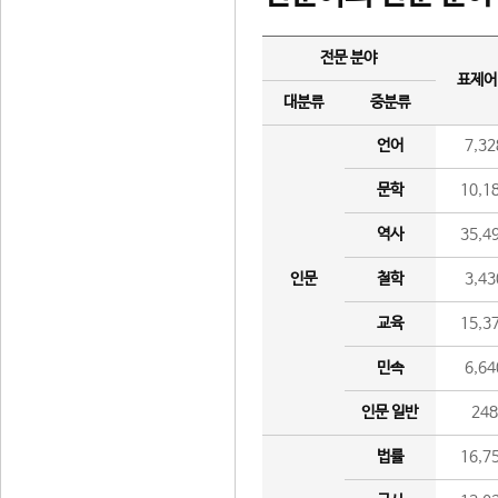
전문 분야
표제어
대분류
중분류
언어
7,32
문학
10,1
역사
35,4
인문
철학
3,43
교육
15,3
민속
6,64
인문 일반
24
법률
16,7