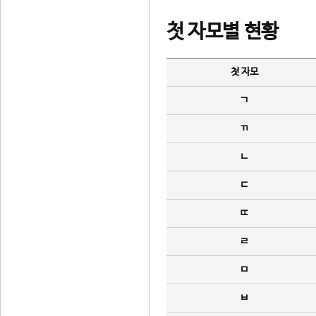
첫 자모별 현황
첫 자모
ㄱ
ㄲ
ㄴ
ㄷ
ㄸ
ㄹ
ㅁ
ㅂ