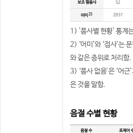
보조 형용사
52
2)
2837
어미
1) '품사별 현황' 통계
2) ‘어미’와 ‘접사’
와 같은 층위로 처리함.
3) ‘품사 없음’은 ‘어
은 것을 말함.
음절 수별 현황
음절 수
표제어 