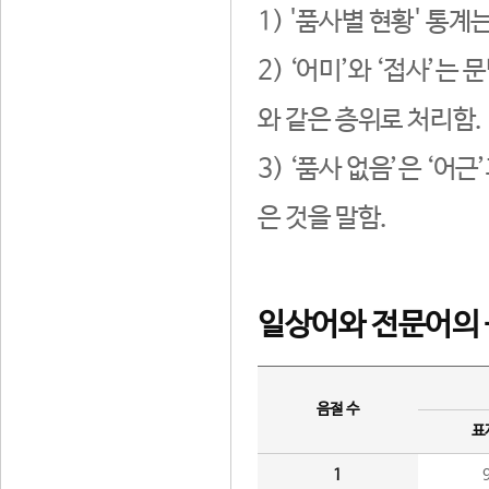
1) '품사별 현황' 통계
2) ‘어미’와 ‘접사’
와 같은 층위로 처리함.
3) ‘품사 없음’은 ‘어
은 것을 말함.
일상어와 전문어의 
음절 수
표
1