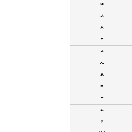
ㅃ
ㅅ
ㅆ
ㅇ
ㅈ
ㅉ
ㅊ
ㅋ
ㅌ
ㅍ
ㅎ