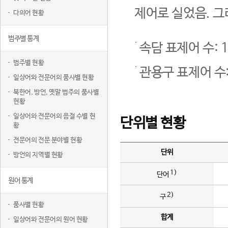
제어로 실었음. 그
다의어 현황
범주별 통계
속담 표제어 수: 1
범주별 현황
관용구 표제어 수:
일상어와 전문어의 품사별 현황
북한어, 방언, 옛말 범주의 품사별
현황
일상어와 전문어의 음절 수별 현
단위별 현황
황
전문어의 전문 분야별 현황
단위
방언의 지역별 현황
1)
단어
원어 통계
2)
구
품사별 현황
합계
일상어와 전문어의 원어 현황