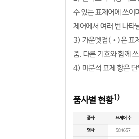
수 있는 표제어에 쓰이며
제어에서 여러 번 나타날
3) 가운뎃점(•)은 표
줌. 다른 기호와 함께 쓰
4) 미분석 표제 항은 
1)
품사별 현황
품사
표제어 수
명사
584657