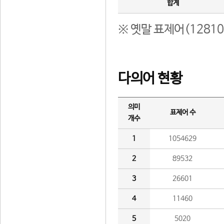
합계
※ 옛말 표제어(1281
다의어 현황
의미
표제어 수
개수
1
1054629
2
89532
3
26601
4
11460
5
5020