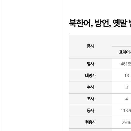
북한어, 방언, 옛말
품사
표제어
명사
4815
대명사
18
수사
3
조사
4
동사
1137
형용사
294