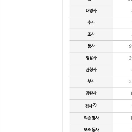
대명사
수사
조사
동사
9
형용사
2
관형사
부사
3
감탄사
2)
접사
의존 명사
보조 동사