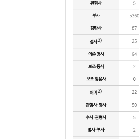
관형사
5
부사
536
감탄사
87
2)
25
접사
의존 명사
94
보조 동사
2
보조 형용사
0
2)
22
어미
관형사·명사
50
수사·관형사
5
명사·부사
2