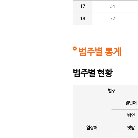
17
34
18
72
범주별 통계
범주별 현황
범주
일반어
방언
일상어
옛말