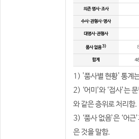
의존 명사·조사
수사·관형사·명사
대명사·관형사
3)
품사 없음
합계
4
1) '품사별 현황' 통계
2) ‘어미’와 ‘접사’
와 같은 층위로 처리함.
3) ‘품사 없음’은 ‘어
은 것을 말함.