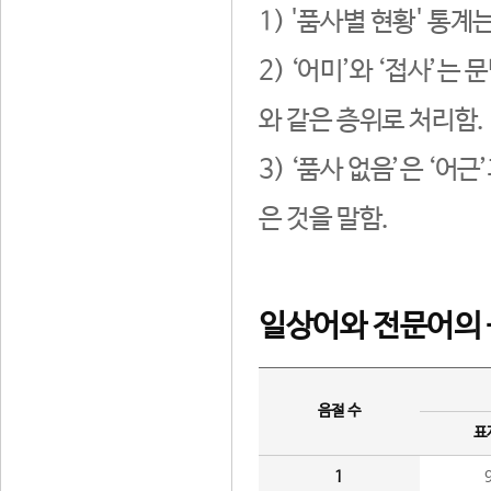
1) '품사별 현황' 통계
2) ‘어미’와 ‘접사’
와 같은 층위로 처리함.
3) ‘품사 없음’은 ‘어
은 것을 말함.
일상어와 전문어의 
음절 수
표
1