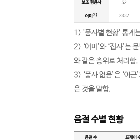
보조 형용사
52
2)
2837
어미
1) '품사별 현황' 통계
2) ‘어미’와 ‘접사’
와 같은 층위로 처리함.
3) ‘품사 없음’은 ‘어
은 것을 말함.
음절 수별 현황
음절 수
표제어 