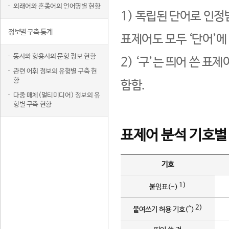
외래어와 혼종어의 언어명별 현황
1) 독립된 단어로 인정
정보별 구축 통계
표제어도 모두 ‘단어’에
동사와 형용사의 문형 정보 현황
2) ‘구’는 띄어 쓴 표
관련 어휘 정보의 유형별 구축 현
황
함함.
다중 매체(멀티미디어) 정보의 유
형별 구축 현황
표제어 분석 기호별
기호
1)
붙임표(-)
2)
붙여쓰기 허용 기호(^)