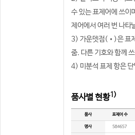
수 있는 표제어에 쓰이며
제어에서 여러 번 나타날
3) 가운뎃점(•)은 표
줌. 다른 기호와 함께 쓰
4) 미분석 표제 항은 
1)
품사별 현황
품사
표제어 수
명사
584657