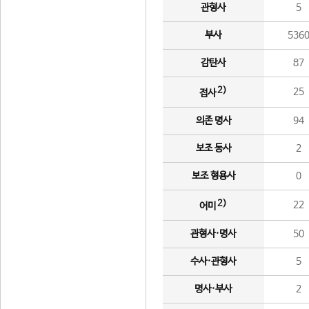
관형사
5
부사
536
감탄사
87
2)
25
접사
의존 명사
94
보조 동사
2
보조 형용사
0
2)
22
어미
관형사·명사
50
수사·관형사
5
명사·부사
2