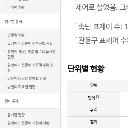
제어로 실었음. 그
다의어 현황
범주별 통계
속담 표제어 수: 1
범주별 현황
관용구 표제어 수:
일상어와 전문어의 품사별 현황
북한어, 방언, 옛말 범주의 품사별
현황
일상어와 전문어의 음절 수별 현
단위별 현황
황
전문어의 전문 분야별 현황
단위
방언의 지역별 현황
1)
단어
원어 통계
2)
구
품사별 현황
합계
일상어와 전문어의 원어 현황