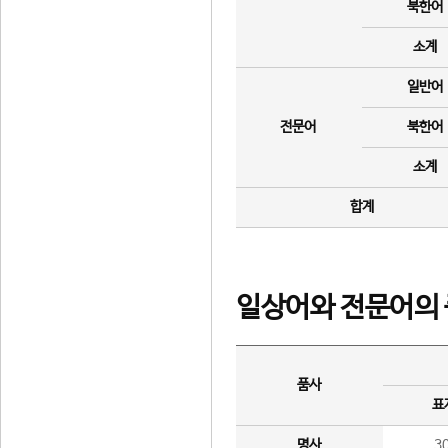
북한어
소계
일반어
전문어
북한어
소계
합계
일상어와 전문어의 
품사
표
명사
3