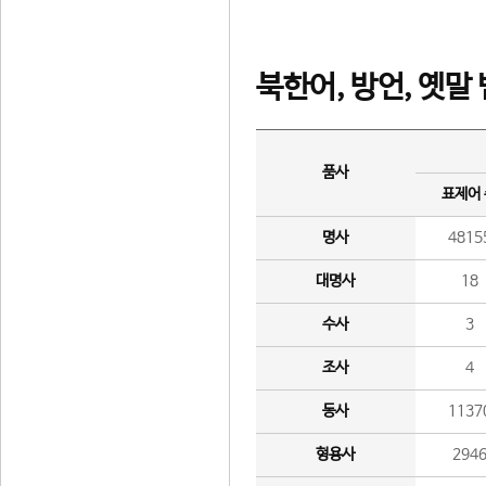
북한어, 방언, 옛말
품사
표제어
명사
4815
대명사
18
수사
3
조사
4
동사
1137
형용사
294