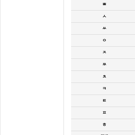
ㅃ
ㅅ
ㅆ
ㅇ
ㅈ
ㅉ
ㅊ
ㅋ
ㅌ
ㅍ
ㅎ