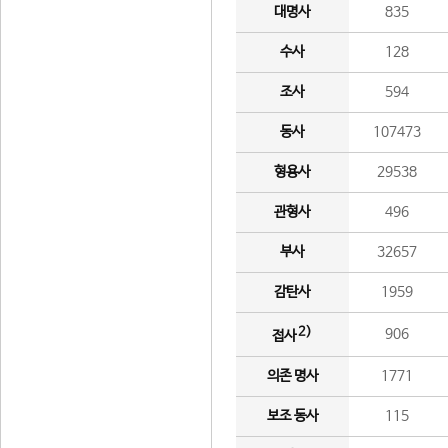
대명사
835
수사
128
조사
594
동사
107473
형용사
29538
관형사
496
부사
32657
감탄사
1959
2)
906
접사
의존 명사
1771
보조 동사
115