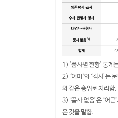
의존 명사·조사
수사·관형사·명사
대명사·관형사
3)
품사 없음
합계
4
1) '품사별 현황' 통계
2) ‘어미’와 ‘접사’
와 같은 층위로 처리함.
3) ‘품사 없음’은 ‘어
은 것을 말함.