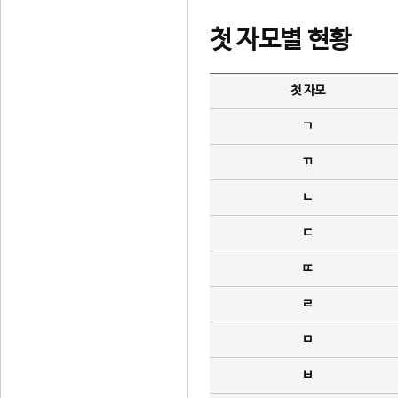
첫 자모별 현황
첫 자모
ㄱ
ㄲ
ㄴ
ㄷ
ㄸ
ㄹ
ㅁ
ㅂ