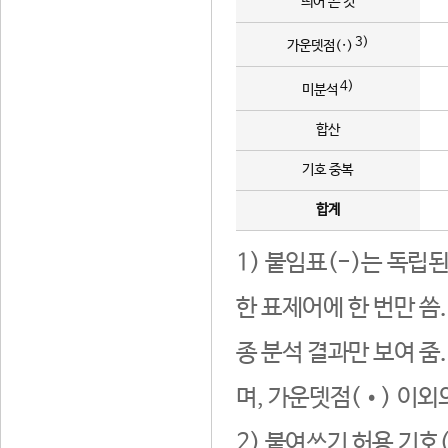
띄어 쓴 것
3)
가운뎃점(·)
4)
미분석
합산
기호 중복
합계
1) 붙임표(-)는 독립
한 표제어에 한 번만 씀
종 분석 결과만 보여 줌
며, 가운뎃점(•) 이외
2) 붙여쓰기 허용 기호