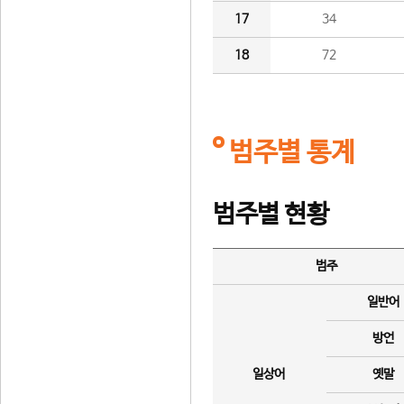
17
34
18
72
범주별 통계
범주별 현황
범주
일반어
방언
일상어
옛말