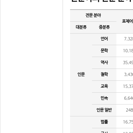
전문 분야
표제어
대분류
중분류
언어
7,32
문학
10,1
역사
35,4
인문
철학
3,43
교육
15,3
민속
6,64
인문 일반
24
법률
16,7