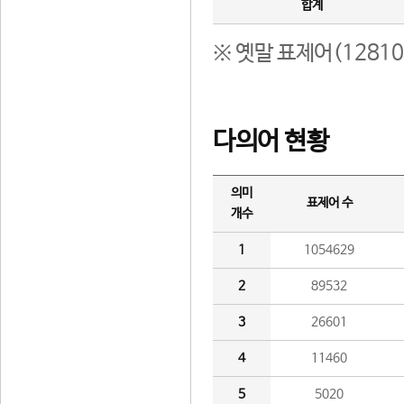
합계
※ 옛말 표제어(1281
다의어 현황
의미
표제어 수
개수
1
1054629
2
89532
3
26601
4
11460
5
5020