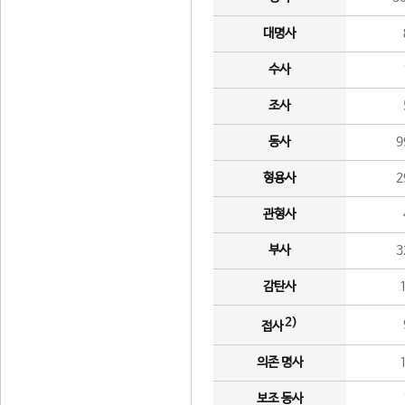
대명사
수사
조사
동사
9
형용사
2
관형사
부사
3
감탄사
2)
접사
의존 명사
보조 동사