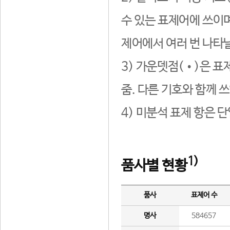
수 있는 표제어에 쓰이며
제어에서 여러 번 나타날
3) 가운뎃점(•)은 표
줌. 다른 기호와 함께 쓰
4) 미분석 표제 항은 
1)
품사별 현황
품사
표제어 수
명사
584657