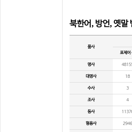
북한어, 방언, 옛말
품사
표제어
명사
4815
대명사
18
수사
3
조사
4
동사
1137
형용사
294