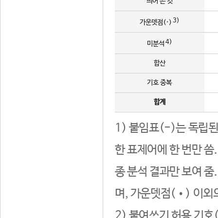
띄어 쓴 것
3)
가운뎃점(·)
4)
미분석
합산
기호 중복
합계
1) 붙임표(-)는 독립
한 표제어에 한 번만 씀
종 분석 결과만 보여 줌
며, 가운뎃점(•) 이외
2) 붙여쓰기 허용 기호