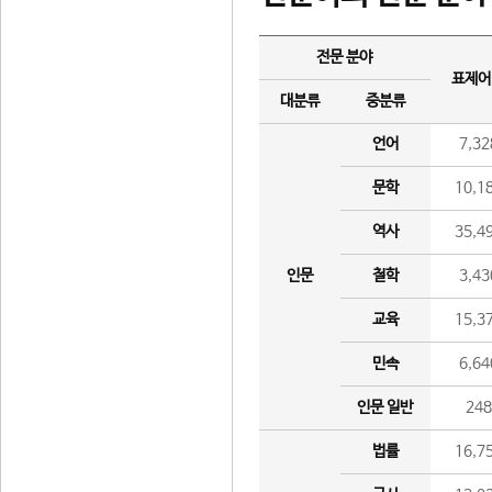
전문 분야
표제어
대분류
중분류
언어
7,32
문학
10,1
역사
35,4
인문
철학
3,43
교육
15,3
민속
6,64
인문 일반
24
법률
16,7