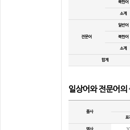
북한어
소계
일반어
전문어
북한어
소계
합계
일상어와 전문어의 
품사
표
명사
3