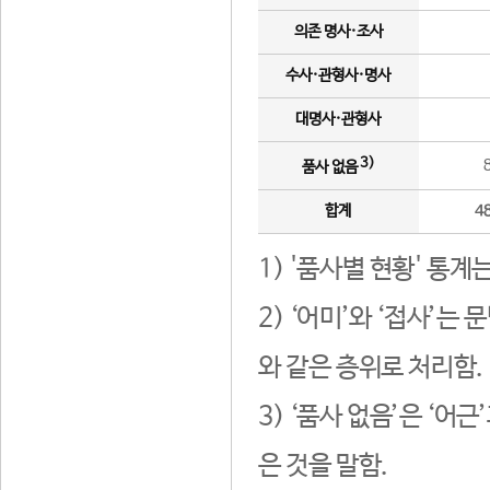
의존 명사·조사
수사·관형사·명사
대명사·관형사
3)
품사 없음
합계
4
1) '품사별 현황' 통계
2) ‘어미’와 ‘접사’
와 같은 층위로 처리함.
3) ‘품사 없음’은 ‘어
은 것을 말함.