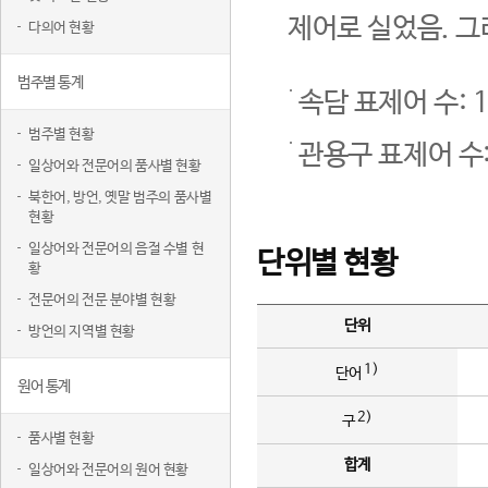
제어로 실었음. 그
다의어 현황
범주별 통계
속담 표제어 수: 1
범주별 현황
관용구 표제어 수:
일상어와 전문어의 품사별 현황
북한어, 방언, 옛말 범주의 품사별
현황
일상어와 전문어의 음절 수별 현
단위별 현황
황
전문어의 전문 분야별 현황
단위
방언의 지역별 현황
1)
단어
원어 통계
2)
구
품사별 현황
합계
일상어와 전문어의 원어 현황