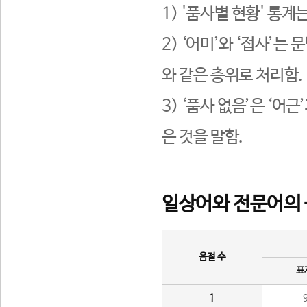
1) '품사별 현황' 통계
2) ‘어미’와 ‘접사’
와 같은 층위로 처리함.
3) ‘품사 없음’은 ‘어
은 것을 말함.
일상어와 전문어의 
음절 수
표
1