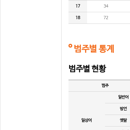
17
34
18
72
범주별 통계
범주별 현황
범주
일반어
방언
일상어
옛말