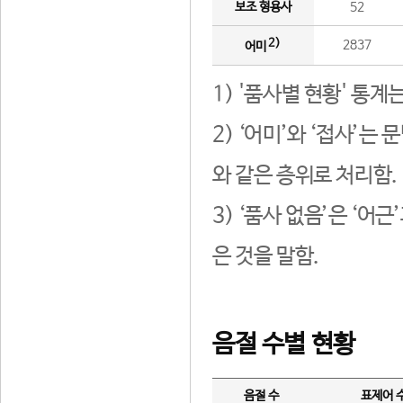
보조 형용사
52
2)
2837
어미
1) '품사별 현황' 통계
2) ‘어미’와 ‘접사’
와 같은 층위로 처리함.
3) ‘품사 없음’은 ‘어
은 것을 말함.
음절 수별 현황
음절 수
표제어 