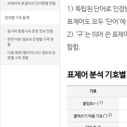
외래어와 혼종어의 언어명별 현황
1) 독립된 단어로 인정
정보별 구축 통계
표제어도 모두 ‘단어’에
동사와 형용사의 문형 정보 현황
2) ‘구’는 띄어 쓴 표
관련 어휘 정보의 유형별 구축 현
황
함함.
다중 매체(멀티미디어) 정보의 유
형별 구축 현황
표제어 분석 기호별
기호
1)
붙임표(-)
2)
붙여쓰기 허용 기호(^)