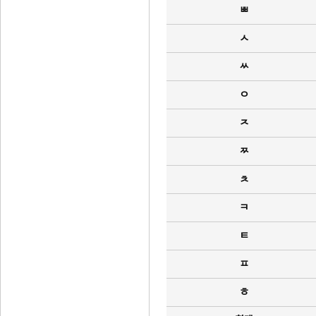
ㅃ
ㅅ
ㅆ
ㅇ
ㅈ
ㅉ
ㅊ
ㅋ
ㅌ
ㅍ
ㅎ