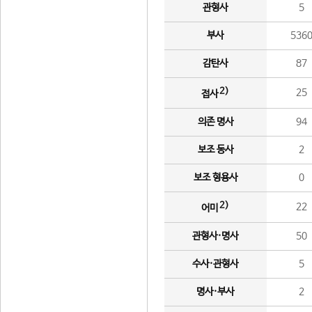
관형사
5
부사
536
감탄사
87
2)
25
접사
의존 명사
94
보조 동사
2
보조 형용사
0
2)
22
어미
관형사·명사
50
수사·관형사
5
명사·부사
2