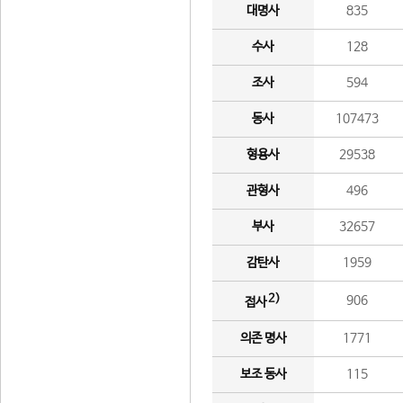
대명사
835
수사
128
조사
594
동사
107473
형용사
29538
관형사
496
부사
32657
감탄사
1959
2)
906
접사
의존 명사
1771
보조 동사
115