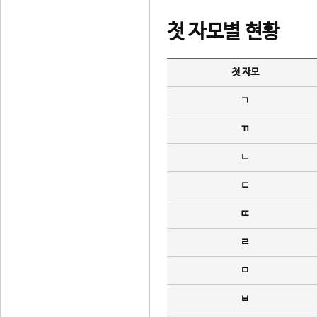
첫 자모별 현황
첫 자모
ㄱ
ㄲ
ㄴ
ㄷ
ㄸ
ㄹ
ㅁ
ㅂ