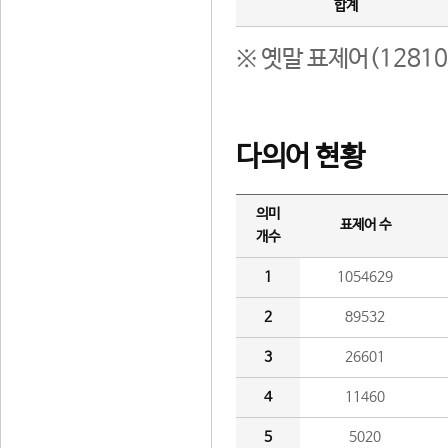
합계
※ 옛말 표제어(1281
다의어 현황
의미
표제어 수
개수
1
1054629
2
89532
3
26601
4
11460
5
5020