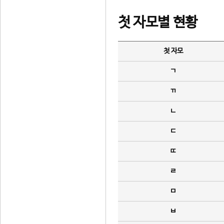
첫 자모별 현황
첫 자모
ㄱ
ㄲ
ㄴ
ㄷ
ㄸ
ㄹ
ㅁ
ㅂ