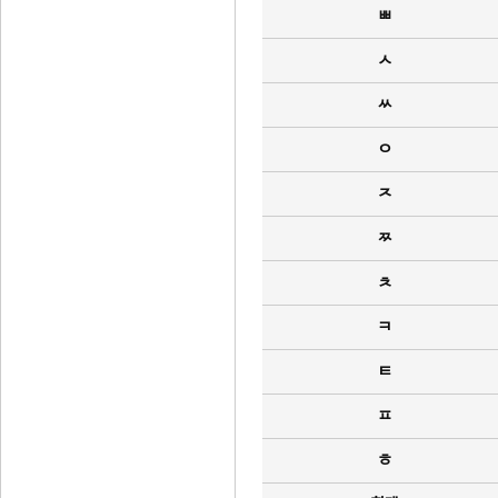
ㅃ
ㅅ
ㅆ
ㅇ
ㅈ
ㅉ
ㅊ
ㅋ
ㅌ
ㅍ
ㅎ