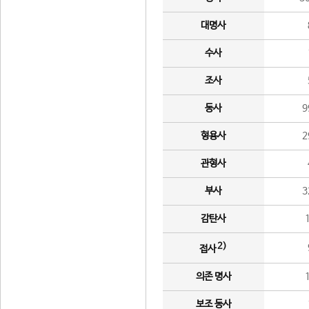
대명사
수사
조사
동사
9
형용사
2
관형사
부사
3
감탄사
2)
접사
의존 명사
보조 동사