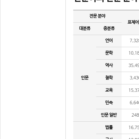
전문 분야
표제어
대분류
중분류
언어
7,32
문학
10,1
역사
35,4
인문
철학
3,43
교육
15,3
민속
6,64
인문 일반
24
법률
16,7