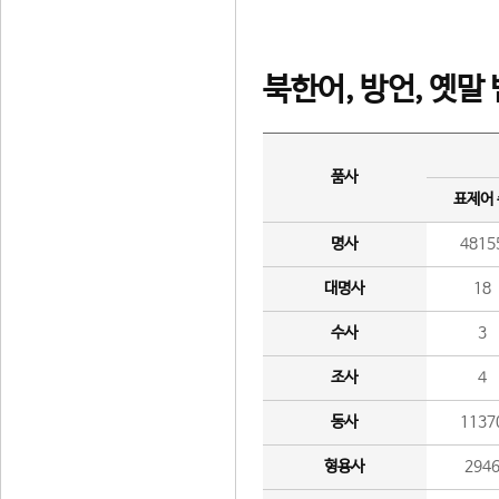
북한어, 방언, 옛말
품사
표제어
명사
4815
대명사
18
수사
3
조사
4
동사
1137
형용사
294