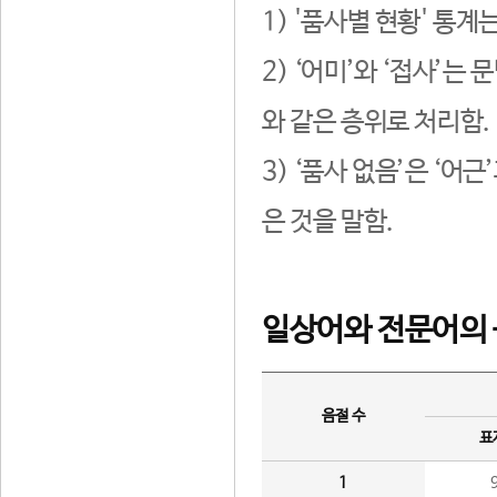
1) '품사별 현황' 통계
2) ‘어미’와 ‘접사’
와 같은 층위로 처리함.
3) ‘품사 없음’은 ‘어
은 것을 말함.
일상어와 전문어의 
음절 수
표
1