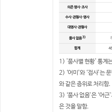
의존 명사·조사
수사·관형사·명사
대명사·관형사
3)
품사 없음
합계
4
1) '품사별 현황' 통계
2) ‘어미’와 ‘접사’
와 같은 층위로 처리함.
3) ‘품사 없음’은 ‘어
은 것을 말함.