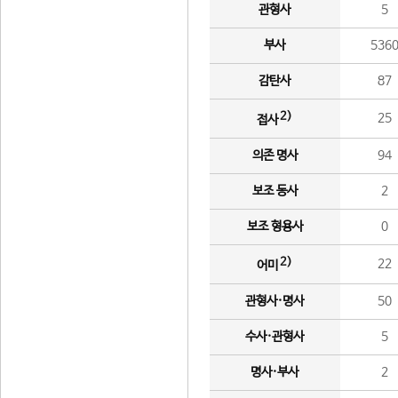
관형사
5
부사
536
감탄사
87
2)
25
접사
의존 명사
94
보조 동사
2
보조 형용사
0
2)
22
어미
관형사·명사
50
수사·관형사
5
명사·부사
2