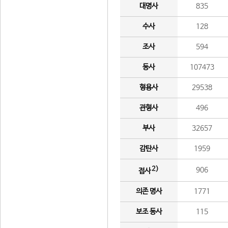
대명사
835
수사
128
조사
594
동사
107473
형용사
29538
관형사
496
부사
32657
감탄사
1959
2)
906
접사
의존 명사
1771
보조 동사
115