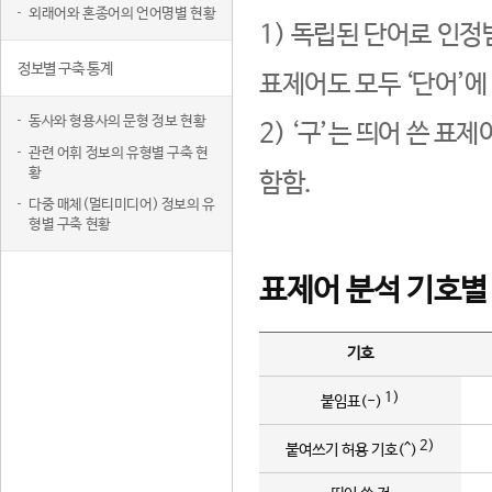
외래어와 혼종어의 언어명별 현황
1) 독립된 단어로 인정
정보별 구축 통계
표제어도 모두 ‘단어’에
동사와 형용사의 문형 정보 현황
2) ‘구’는 띄어 쓴 표
관련 어휘 정보의 유형별 구축 현
황
함함.
다중 매체(멀티미디어) 정보의 유
형별 구축 현황
표제어 분석 기호별
기호
1)
붙임표(-)
2)
붙여쓰기 허용 기호(^)