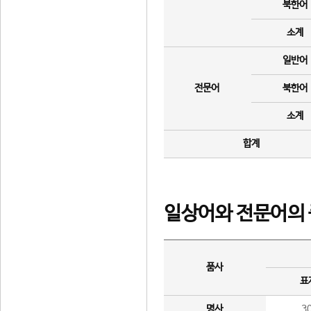
북한어
소계
일반어
전문어
북한어
소계
합계
일상어와 전문어의 
품사
표
명사
3