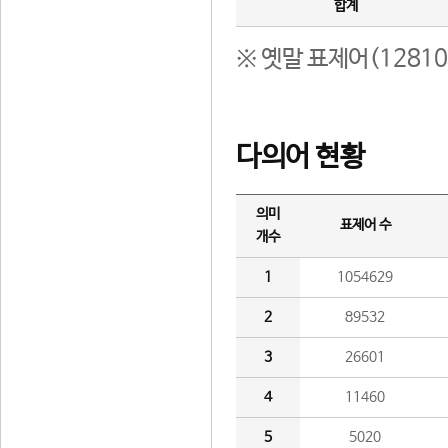
합계
※ 옛말 표제어(1281
다의어 현황
의미
표제어 수
개수
1
1054629
2
89532
3
26601
4
11460
5
5020