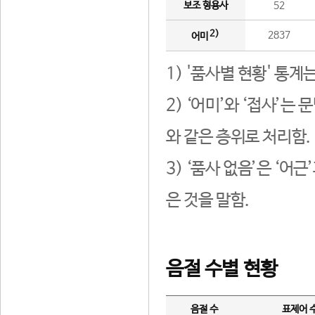
보조 형용사
52
2)
2837
어미
1) '품사별 현황' 통계
2) ‘어미’와 ‘접사’
와 같은 층위로 처리함.
3) ‘품사 없음’은 ‘어
은 것을 말함.
음절 수별 현황
음절 수
표제어 