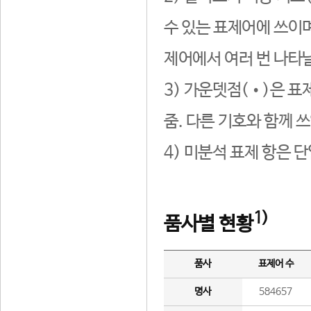
수 있는 표제어에 쓰이며
제어에서 여러 번 나타날
3) 가운뎃점(•)은 표
줌. 다른 기호와 함께 쓰
4) 미분석 표제 항은 
1)
품사별 현황
품사
표제어 수
명사
584657