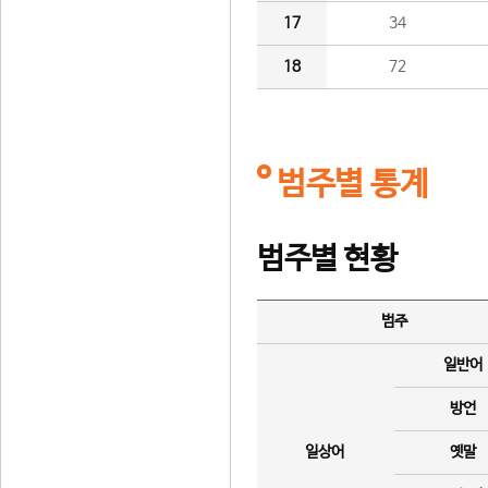
17
34
18
72
범주별 통계
범주별 현황
범주
일반어
방언
일상어
옛말