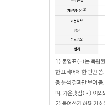
띄어 쓴 것
3)
가운뎃점(·)
4)
미분석
합산
기호 중복
합계
1) 붙임표(-)는 독립
한 표제어에 한 번만 씀
종 분석 결과만 보여 줌
며, 가운뎃점(•) 이외
2) 붙여쓰기 허용 기호