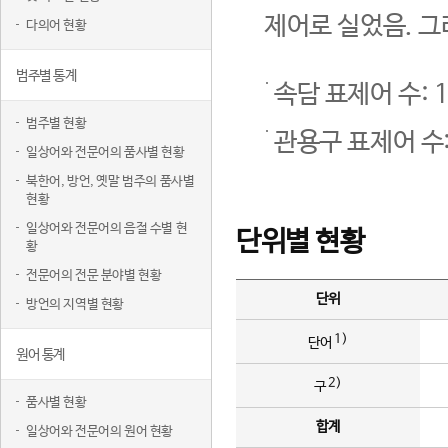
제어로 실었음. 그
다의어 현황
범주별 통계
속담 표제어 수: 1
범주별 현황
관용구 표제어 수:
일상어와 전문어의 품사별 현황
북한어, 방언, 옛말 범주의 품사별
현황
일상어와 전문어의 음절 수별 현
단위별 현황
황
전문어의 전문 분야별 현황
단위
방언의 지역별 현황
1)
단어
원어 통계
2)
구
품사별 현황
합계
일상어와 전문어의 원어 현황